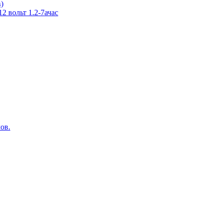
в)
 вольт 1.2-7ачас
ов.