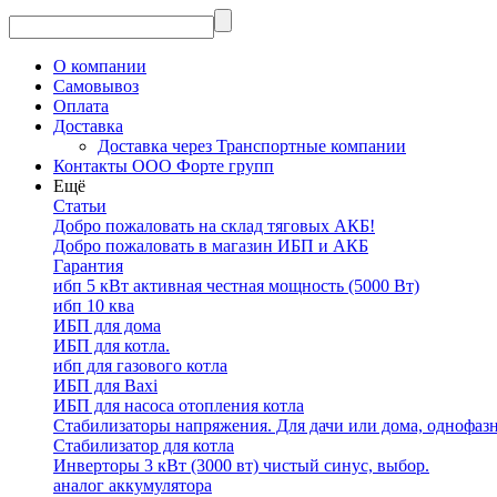
О компании
Самовывоз
Оплата
Доставка
Доставка через Транспортные компании
Контакты ООО Форте групп
Ещё
Статьи
Добро пожаловать на склад тяговых АКБ!
Добро пожаловать в магазин ИБП и АКБ
Гарантия
ибп 5 кВт активная честная мощность (5000 Вт)
ибп 10 ква
ИБП для дома
ИБП для котла.
ибп для газового котла
ИБП для Baxi
ИБП для насоса отопления котла
Стабилизаторы напряжения. Для дачи или дома, однофаз
Стабилизатор для котла
Инверторы 3 кВт (3000 вт) чистый синус, выбор.
аналог аккумулятора