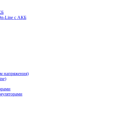
КБ
On-Line с АКБ
ом напряжения)
ne)
орами
муляторами