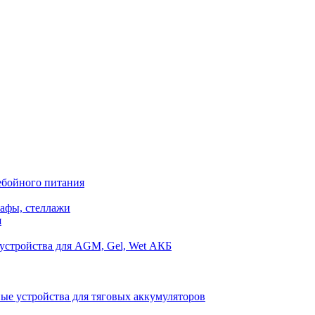
ебойного питания
афы, стеллажи
я
устройства для AGM, Gel, Wet АКБ
ые устройства для тяговых аккумуляторов