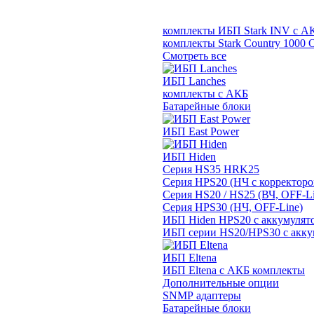
комплекты ИБП Stark INV с А
комплекты Stark Country 1000 
Смотреть все
ИБП Lanches
комплекты с АКБ
Батарейные блоки
ИБП East Power
ИБП Hiden
Серия HS35 HRK25
Серия HPS20 (НЧ с корректор
Серия HS20 / HS25 (ВЧ, OFF-Li
Серия HPS30 (НЧ, OFF-Line)
ИБП Hiden HPS20 с аккумулят
ИБП серии HS20/HPS30 с акку
ИБП Eltena
ИБП Eltena с АКБ комплекты
Дополнительные опции
SNMP адаптеры
Батарейные блоки