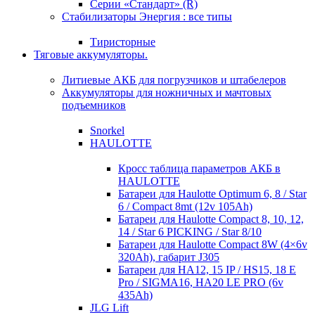
Серии «Стандарт» (R)
Стабилизаторы Энергия : все типы
Тиристорные
Тяговые аккумуляторы.
Литиевые АКБ для погрузчиков и штабелеров
Аккумуляторы для ножничных и мачтовых
подъемников
Snorkel
HAULOTTE
Кросc таблица параметров АКБ в
HAULOTTE
Батареи для Haulotte Optimum 6, 8 / Star
6 / Compact 8mt (12v 105Ah)
Батареи для Haulotte Compact 8, 10, 12,
14 / Star 6 PICKING / Star 8/10
Батареи для Haulotte Compact 8W (4×6v
320Ah), габарит J305
Батареи для HA12, 15 IP / HS15, 18 E
Pro / SIGMA16, HA20 LE PRO (6v
435Ah)
JLG Lift