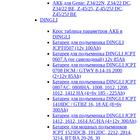
АКБ для Genie: Z34/22N, Z34/22 DC,
Z34/22 BE, Z-45/25, Z-45/25J DC,
Z45/25J BE
DINGLI
Крос таблица параметров АКБ в
DINGLI
Батареи для подъемника DINGLI
JCPT0507 (12v 100Ah)
Батарея для подъемника DINGLI JCPT
0607 A (не самоходный) 12v 85Ah
Батареи для подъемника DINGLI JCPT
0708 DCM / GTWY 8-14-16 2000
(2×12v 85Ah)
Батареи для подъемника DINGLI JCPT
0807AC, 0808HA, 1008, 1012, 1208,
1012, 1412 HA (4×6v 185 - 225Ah)
Батареи для подъемника DINGLI JCPT
1418DC / GTBZ 16, 18 AE (8×6v
300Ah)
Батареи для подъемника DINGLI JCPT
1412, 1612, 1614 AC/HA (4×12v 300Ah)
Батареи для мощных подъемников
JCPT 1523DCB, 1912DC, 2212, 2814,
3214, BT/BA 20-28, 30