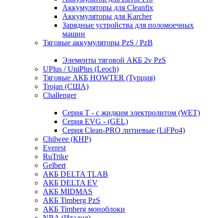
Аккумуляторы для Cleanfix
Аккумуляторы для Karcher
Зарядные устройства для поломоечных
машин
Тяговые аккумуляторы PzS / PzB
Элементы тяговой АКБ 2v PzS
UPlus / UniPlus (Leoch)
Тяговые АКБ HOWTER (Турция)
Trojan (США)
Challenger
Серия T - с жидким электролитом (WET)
Серия EVG - (GEL)
Серия Clean-PRO литиевые (LiFPo4)
Chilwee (КНР)
Everest
RuTrike
Gelbert
АКБ DELTA TLAB
АКБ DELTA EV
АКБ MIDMAS
АКБ Timberg PzS
АКБ Timberg моноблоки
NBA (Италия)