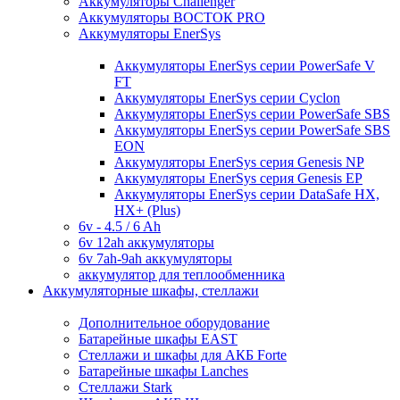
Аккумуляторы Challenger
Аккумуляторы ВОСТОК PRO
Аккумуляторы EnerSys
Аккумуляторы EnerSys серии PowerSafe V
FT
Аккумуляторы EnerSys серии Cyclon
Аккумуляторы EnerSys серии PowerSafe SBS
Аккумуляторы EnerSys серии PowerSafe SBS
EON
Аккумуляторы EnerSys серия Genesis NP
Аккумуляторы EnerSys серия Genesis EP
Аккумуляторы EnerSys серии DataSafe HX,
HX+ (Plus)
6v - 4.5 / 6 Ah
6v 12ah аккумуляторы
6v 7ah-9ah аккумуляторы
аккумулятор для теплообменника
Аккумуляторные шкафы, стеллажи
Дополнительное оборудование
Батарейные шкафы EAST
Стеллажи и шкафы для АКБ Forte
Батарейные шкафы Lanches
Стеллажи Stark