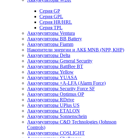
Cерия GP
Серия GPL
Серия HR/HRL
Серия TPL
Аккумуляторы Ventura
Аккумуляторы BB Battery
Аккумуляторы Fiamm
Накопители энергии и АКБ MNB (NPP, КНР)
Аккумуляторы Delta
Аккумуляторы General Security
Аккумуляторы BattBee BT
Аккумуляторы Yellow
Аккумуляторы YUASA
Аккумуляторы +A-LFA (Alarm Force)
Аккумуляторы Security Force SF
Аккумуляторы Optimus OP
Аккумуляторы RDrive
Аккумуляторы UPlus US
Аккумуляторы ETALON
Аккумуляторы Sonnenschein
Аккумуляторы С&D Technologies (Johnson
Controls)
Аккумуляторы COSLIGHT