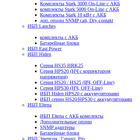
Комплекты Stark 3000 On-Line с АКБ
комплекты Stark 5000 On-Line с АКБ
Комплекты Stark 10 кВт с АКБ
доп. опции SNMP catt, Dry-contakt
ИБП Lanches
комплекты с АКБ
Батарейные блоки
ИБП East Power
ИБП Hiden
Серия HS35 HRK25
Серия HPS20 (НЧ с корректором
напряжения)
Серия HS20 / HS25 (ВЧ, OFF-Line)
Серия HPS30 (НЧ, OFF-Line)
ИБП Hiden HPS20 с аккумуляторами
ИБП серии HS20/HPS30 с аккумуляторами
ИБП Eltena
ИБП Eltena с АКБ комплекты
Дополнительные опции
SNMP адаптеры
Батарейные блоки
ИБП Энергия : Гарант, Pro