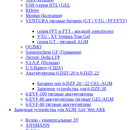
ESB (серия HTL) GEL
RDrive
Monbat (Болгария)
VENTURA тяговые батареи (GT / VTG / FFT/FTT)
серия FFT и FTT - жидкий электролит
VTG - XT Ventura True Gel
серия GT - тяговый AGM
QUIMO
Sonnenschein GF (Германия)
Литий: Delta LFP
S.I.A.P. (Польша)
U.S.Battery (США)
Аккумуляторы 6-DZF-20 и 6-DZF-22
Батареи тип 6-DZF-20 / 22 GEL-AGM
Зарядное устройства для 6-DZF-20
6-EVF-100 тяговые аккумуляторы
6-EVF-80 аккумуляторы тяговые GEL/AGM
6-EVF-60 тяговые аккумуляторы
Зарядные устройства для AGM, Gel, Wet АКБ
Кулон - универсальные ЗУ
ANSMANN