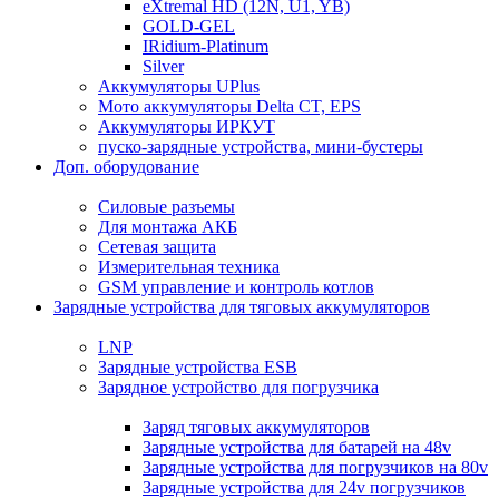
eXtremal HD (12N, U1, YB)
GOLD-GEL
IRidium-Platinum
Silver
Аккумуляторы UPlus
Мото аккумуляторы Delta CT, EPS
Аккумуляторы ИРКУТ
пуско-зарядные устройства, мини-бустеры
Доп. оборудование
Силовые разъемы
Для монтажа АКБ
Сетевая защита
Измерительная техника
GSM управление и контроль котлов
Зарядные устройства для тяговых аккумуляторов
LNP
Зарядные устройства ESB
Зарядное устройство для погрузчика
Заряд тяговых аккумуляторов
Зарядные устройства для батарей на 48v
Зарядные устройства для погрузчиков на 80v
Зарядные устройства для 24v погрузчиков