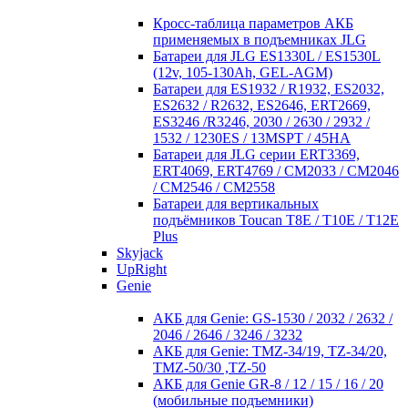
Кросc-таблица параметров АКБ
применяемых в подъемниках JLG
Батареи для JLG ES1330L / ES1530L
(12v, 105-130Ah, GEL-AGM)
Батареи для ES1932 / R1932, ES2032,
ES2632 / R2632, ES2646, ERT2669,
ES3246 /R3246, 2030 / 2630 / 2932 /
1532 / 1230ES / 13MSPT / 45HA
Батареи для JLG серии ERT3369,
ERT4069, ERT4769 / CM2033 / CM2046
/ CM2546 / CM2558
Батареи для вертикальных
подъёмников Toucan T8E / T10E / T12E
Plus
Skyjack
UpRight
Genie
АКБ для Genie: GS-1530 / 2032 / 2632 /
2046 / 2646 / 3246 / 3232
АКБ для Genie: TMZ-34/19, TZ-34/20,
TMZ-50/30 ,TZ-50
АКБ для Genie GR-8 / 12 / 15 / 16 / 20
(мобильные подъемники)