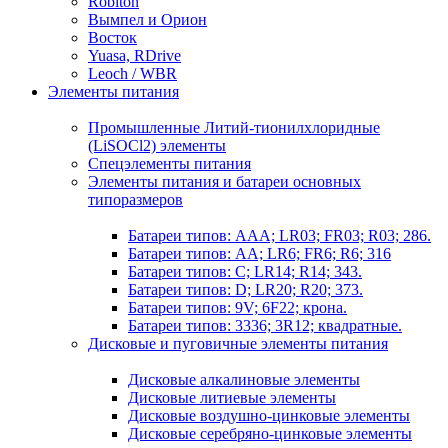
Robiton
Вымпел и Орион
Восток
Yuasa, RDrive
Leoch / WBR
Элементы питания
Промышленные Литий-тионилхлоридные
(LiSOCl2) элементы
Спецэлементы питания
Элементы питания и батареи основных
типоразмеров
Батареи типов: AAA; LR03; FR03; R03; 286.
Батареи типов: AA; LR6; FR6; R6; 316
Батареи типов: C; LR14; R14; 343.
Батареи типов: D; LR20; R20; 373.
Батареи типов: 9V; 6F22; крона.
Батареи типов: 3336; 3R12; квадратные.
Дисковые и пуговичные элементы питания
Дисковые алкалиновые элементы
Дисковые литиевые элементы
Дисковые воздушно-цинковые элементы
Дисковые серебряно-цинковые элементы