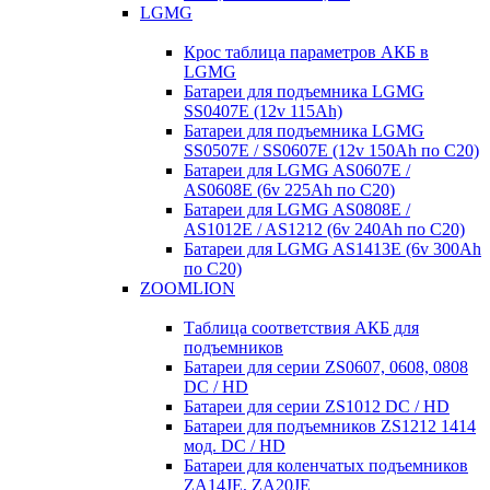
LGMG
Крос таблица параметров АКБ в
LGMG
Батареи для подъемника LGMG
SS0407E (12v 115Ah)
Батареи для подъемника LGMG
SS0507E / SS0607E (12v 150Ah по С20)
Батареи для LGMG AS0607E /
AS0608E (6v 225Ah по С20)
Батареи для LGMG AS0808E /
AS1012E / AS1212 (6v 240Ah по С20)
Батареи для LGMG AS1413E (6v 300Ah
по С20)
ZOOMLION
Таблица соответствия АКБ для
подъемников
Батареи для серии ZS0607, 0608, 0808
DC / HD
Батареи для серии ZS1012 DC / HD
Батареи для подъемников ZS1212 1414
мод. DC / HD
Батареи для коленчатых подъемников
ZA14JE, ZA20JE