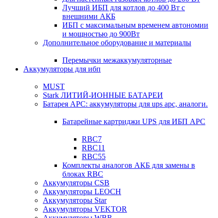
Лучший ИБП для котлов до 400 Вт с
внешними АКБ
ИБП с максимальным временем автономии
и мощностью до 900Вт
Дополнительное оборудование и материалы
Перемычки межаккумуляторные
Аккумуляторы для ибп
MUST
Stark ЛИТИЙ-ИОННЫЕ БАТАРЕИ
Батарея APC: аккумуляторы для ups apc, аналоги.
Батарейные картриджи UPS для ИБП APC
RBC7
RBC11
RBC55
Комплекты аналогов АКБ для замены в
блоках RBC
Аккумуляторы CSB
Аккумуляторы LEOCH
Аккумуляторы Star
Аккумуляторы VEKTOR
Аккумуляторы WBR