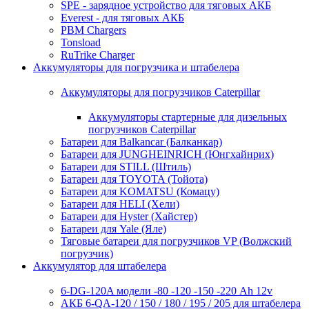
SPE - зарядное устройство для тяговых АКБ
Everest - для тяговых АКБ
PBM Chargers
Tonsload
RuTrike Charger
Аккумуляторы для погрузчика и штабелера
Аккумуляторы для погрузчиков Caterpillar
Аккумуляторы стартерные для дизельных
погрузчиков Caterpillar
Батареи для Balkancar (Балканкар)
Батареи для JUNGHEINRICH (Юнгхайнрих)
Батареи для STILL (Штиль)
Батареи для TOYOTA (Тойота)
Батареи для KOMATSU (Комацу)
Батареи для HELI (Хели)
Батареи для Hyster (Хайстер)
Батареи для Yale (Яле)
Тяговые батареи для погрузчиков VP (Волжский
погрузчик)
Аккумулятор для штабелера
6-DG-120A модели -80 -120 -150 -220 Ah 12v
АКБ 6-QA-120 / 150 / 180 / 195 / 205 для штабелера