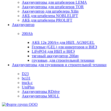
Аккумуляторы для штабелеров LEMA
Аккумуляторы для штабелеров TOR
Аккумулятор для штабелера Xilin
АКБ для штабелера NOBLELIFT
АКБ для штабелера PROLIFT
Аккумулятор
200Ah
АКБ 12в 200Ач для ИБП. AGM/GEL
Гелевые (GEL) для инверторов и ВИЭ
LiFePO4 для ИБП и ВИЭ
тяговый аккумулятор 200ач
грузовые, для строительной техники
Аккумуляторы для грузовиков и строительной техники
D23
bci31
truck-c
UniPlus
Аккумуляторы RDrive
Аккумуляторы MOLL