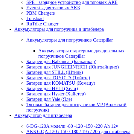
SPE - зарядное устройство для тяговых АКБ
Everest - для тяговых АКБ
PBM Chargers
Tonsload
RuTrike Charger
Аккумуляторы для погрузчика и штабелера
Аккумуляторы для погрузчиков Caterpillar
Аккумуляторы стартерные для дизельных
погрузчиков Caterpillar
Батареи для Balkancar (Балканкар)
Батареи для JUNGHEINRICH (Юнгхайнрих)
Батареи для STILL (Штиль)
Батареи для TOYOTA (Тойота)
Батареи для KOMATSU (Комацу)
Батареи для HELI (Хели)
Батареи для Hyster (Хайстер)
Батареи для Yale (Яле)
Тяговые батареи для погрузчиков VP (Волжский
погрузчик)
Аккумулятор для штабелера
6-DG-120A модели -80 -120 -150 -220 Ah 12v
АКБ 6-QA-120 / 150 / 180 / 195 / 205 для штабелера