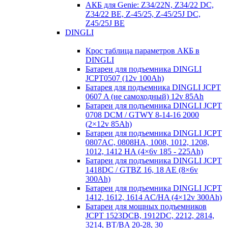
АКБ для Genie: Z34/22N, Z34/22 DC,
Z34/22 BE, Z-45/25, Z-45/25J DC,
Z45/25J BE
DINGLI
Крос таблица параметров АКБ в
DINGLI
Батареи для подъемника DINGLI
JCPT0507 (12v 100Ah)
Батарея для подъемника DINGLI JCPT
0607 A (не самоходный) 12v 85Ah
Батареи для подъемника DINGLI JCPT
0708 DCM / GTWY 8-14-16 2000
(2×12v 85Ah)
Батареи для подъемника DINGLI JCPT
0807AC, 0808HA, 1008, 1012, 1208,
1012, 1412 HA (4×6v 185 - 225Ah)
Батареи для подъемника DINGLI JCPT
1418DC / GTBZ 16, 18 AE (8×6v
300Ah)
Батареи для подъемника DINGLI JCPT
1412, 1612, 1614 AC/HA (4×12v 300Ah)
Батареи для мощных подъемников
JCPT 1523DCB, 1912DC, 2212, 2814,
3214, BT/BA 20-28, 30