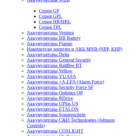
Cерия GP
Серия GPL
Серия HR/HRL
Серия TPL
Аккумуляторы Ventura
Аккумуляторы BB Battery
Аккумуляторы Fiamm
Накопители энергии и АКБ MNB (NPP, КНР)
Аккумуляторы Delta
Аккумуляторы General Security
Аккумуляторы BattBee BT
Аккумуляторы Yellow
Аккумуляторы YUASA
Аккумуляторы +A-LFA (Alarm Force)
Аккумуляторы Security Force SF
Аккумуляторы Optimus OP
Аккумуляторы RDrive
Аккумуляторы UPlus US
Аккумуляторы ETALON
Аккумуляторы Sonnenschein
Аккумуляторы С&D Technologies (Johnson
Controls)
Аккумуляторы COSLIGHT