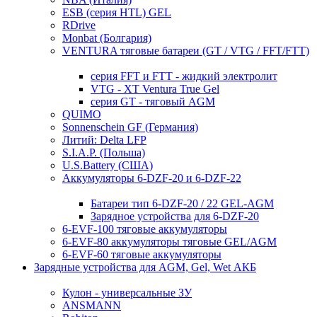
ESB (серия HTL) GEL
RDrive
Monbat (Болгария)
VENTURA тяговые батареи (GT / VTG / FFT/FTT)
серия FFT и FTT - жидкий электролит
VTG - XT Ventura True Gel
серия GT - тяговый AGM
QUIMO
Sonnenschein GF (Германия)
Литий: Delta LFP
S.I.A.P. (Польша)
U.S.Battery (США)
Аккумуляторы 6-DZF-20 и 6-DZF-22
Батареи тип 6-DZF-20 / 22 GEL-AGM
Зарядное устройства для 6-DZF-20
6-EVF-100 тяговые аккумуляторы
6-EVF-80 аккумуляторы тяговые GEL/AGM
6-EVF-60 тяговые аккумуляторы
Зарядные устройства для AGM, Gel, Wet АКБ
Кулон - универсальные ЗУ
ANSMANN