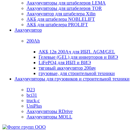
Аккумуляторы для штабелеров LEMA
Аккумуляторы для штабелеров TOR
Аккумулятор для штабелера Xilin
АКБ для штабелера NOBLELIFT
АКБ для штабелера PROLIFT
Аккумулятор
200Ah
АКБ 12в 200Ач для ИБП. AGM/GEL
Гелевые (GEL) для инверторов и ВИЭ
LiFePO4 для ИБП и ВИЭ
тяговый аккумулятор 200ач
грузовые, для строительной техники
Аккумуляторы для грузовиков и строительной техники
D23
bci31
truck-c
UniPlus
Аккумуляторы RDrive
Аккумуляторы MOLL