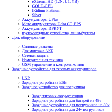
eXtremal HD (12N, U1, YB)
GOLD-GEL
IRidium-Platinum
Silver
Аккумуляторы UPlus
Мото аккумуляторы Delta CT, EPS
Аккумуляторы ИРКУТ
пуско-зарядные устройства, мини-бустеры
Доп. оборудование
Силовые разъемы
Для монтажа АКБ
Сетевая защита
Измерительная техника
GSM управление и контроль котлов
Зарядные устройства для тяговых аккумуляторов
LNP
Зарядные устройства ESB
Зарядное устройство для погрузчика
Заряд тяговых аккумуляторов
Зарядные устройства для батарей на 48v
Зарядные устройства для погрузчиков на 80v
Зарядные устройства для 24v погрузчиков