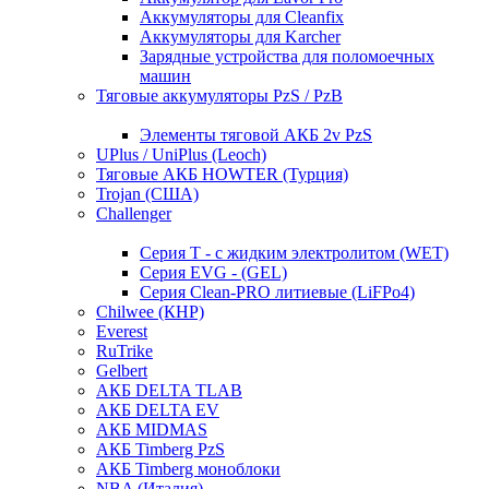
Аккумуляторы для Cleanfix
Аккумуляторы для Karcher
Зарядные устройства для поломоечных
машин
Тяговые аккумуляторы PzS / PzB
Элементы тяговой АКБ 2v PzS
UPlus / UniPlus (Leoch)
Тяговые АКБ HOWTER (Турция)
Trojan (США)
Challenger
Серия T - с жидким электролитом (WET)
Серия EVG - (GEL)
Серия Clean-PRO литиевые (LiFPo4)
Chilwee (КНР)
Everest
RuTrike
Gelbert
АКБ DELTA TLAB
АКБ DELTA EV
АКБ MIDMAS
АКБ Timberg PzS
АКБ Timberg моноблоки
NBA (Италия)