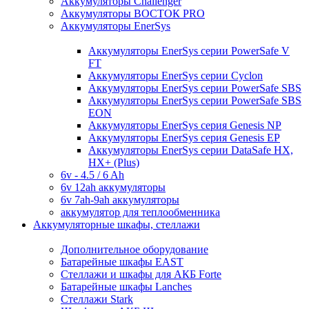
Аккумуляторы Challenger
Аккумуляторы ВОСТОК PRO
Аккумуляторы EnerSys
Аккумуляторы EnerSys серии PowerSafe V
FT
Аккумуляторы EnerSys серии Cyclon
Аккумуляторы EnerSys серии PowerSafe SBS
Аккумуляторы EnerSys серии PowerSafe SBS
EON
Аккумуляторы EnerSys серия Genesis NP
Аккумуляторы EnerSys серия Genesis EP
Аккумуляторы EnerSys серии DataSafe HX,
HX+ (Plus)
6v - 4.5 / 6 Ah
6v 12ah аккумуляторы
6v 7ah-9ah аккумуляторы
аккумулятор для теплообменника
Аккумуляторные шкафы, стеллажи
Дополнительное оборудование
Батарейные шкафы EAST
Стеллажи и шкафы для АКБ Forte
Батарейные шкафы Lanches
Стеллажи Stark