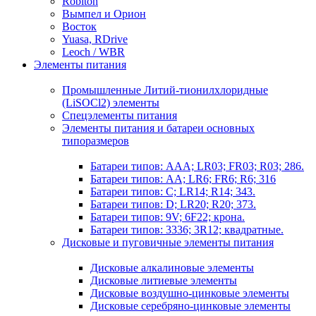
Robiton
Вымпел и Орион
Восток
Yuasa, RDrive
Leoch / WBR
Элементы питания
Промышленные Литий-тионилхлоридные
(LiSOCl2) элементы
Спецэлементы питания
Элементы питания и батареи основных
типоразмеров
Батареи типов: AAA; LR03; FR03; R03; 286.
Батареи типов: AA; LR6; FR6; R6; 316
Батареи типов: C; LR14; R14; 343.
Батареи типов: D; LR20; R20; 373.
Батареи типов: 9V; 6F22; крона.
Батареи типов: 3336; 3R12; квадратные.
Дисковые и пуговичные элементы питания
Дисковые алкалиновые элементы
Дисковые литиевые элементы
Дисковые воздушно-цинковые элементы
Дисковые серебряно-цинковые элементы