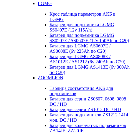
LGMG
Крос таблица параметров АКБ в
LGMG
Батареи для подъемника LGMG
SS0407E (12v 115Ah)
Батареи для подъемника LGMG
SS0507E / SS0607E (12v 150Ah по С20)
Батареи для LGMG AS0607E /
AS0608E (6v 225Ah по С20)
Батареи для LGMG AS0808E /
AS1012E / AS1212 (6v 240Ah по С20)
Батареи для LGMG AS1413E (6v 300Ah
по С20)
ZOOMLION
Таблица соответствия АКБ для
подъемников
Батареи для серии ZS0607, 0608, 0808
DC / HD
Батареи для серии ZS1012 DC / HD
Батареи для подъемников ZS1212 1414
мод. DC / HD
Батареи для коленчатых подъемников
ZA14JE, ZA20JE