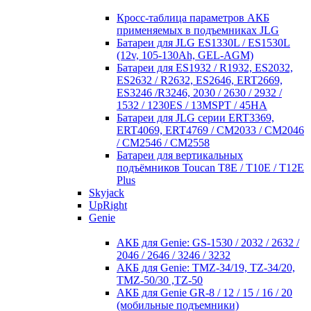
Кросc-таблица параметров АКБ
применяемых в подъемниках JLG
Батареи для JLG ES1330L / ES1530L
(12v, 105-130Ah, GEL-AGM)
Батареи для ES1932 / R1932, ES2032,
ES2632 / R2632, ES2646, ERT2669,
ES3246 /R3246, 2030 / 2630 / 2932 /
1532 / 1230ES / 13MSPT / 45HA
Батареи для JLG серии ERT3369,
ERT4069, ERT4769 / CM2033 / CM2046
/ CM2546 / CM2558
Батареи для вертикальных
подъёмников Toucan T8E / T10E / T12E
Plus
Skyjack
UpRight
Genie
АКБ для Genie: GS-1530 / 2032 / 2632 /
2046 / 2646 / 3246 / 3232
АКБ для Genie: TMZ-34/19, TZ-34/20,
TMZ-50/30 ,TZ-50
АКБ для Genie GR-8 / 12 / 15 / 16 / 20
(мобильные подъемники)