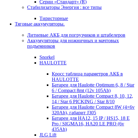
Серии «Стандарт» (R)
Стабилизаторы Энергия : все типы
Тиристорные
Тяговые аккумуляторы.
Литиевые АКБ для погрузчиков и штабелеров
Аккумуляторы для ножничных и мачтовых
подъемников
Snorkel
HAULOTTE
Кросc таблица параметров АКБ в
HAULOTTE
Батареи для Haulotte Optimum 6, 8 / Star
6 / Compact 8mt (12v 105Ah)
Батареи для Haulotte Compact 8, 10, 12,
14 / Star 6 PICKING / Star 8/10
Батареи для Haulotte Compact 8W (4×6v
320Ah), габарит J305
Батареи для HA12, 15 IP / HS15, 18 E
Pro / SIGMA16, HA20 LE PRO (6v
435Ah)
JLG Lift