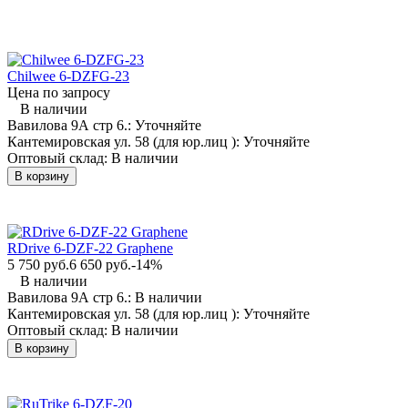
Причины преждевременного старения одной или нескольких
батарей в группе:
Крайние батареи быстрее потеряли емкость из-за их
Chilwee 6-DZFG-23
расположения близкого к источнику тепла. Например
Цена по запросу
один бок электрокара постоянно обращен на солнечную
В наличии
сторону и температура кожуха в этом месте нагревается
Вавилова 9А стр 6.:
Уточняйте
в летние месяце более 50 градусов.
Кантемировская ул. 58 (для юр.лиц ):
Уточняйте
Вторая распространенная причина в плохом контакте
Оптовый склад:
В наличии
клеммы и провода. Плохой контакт вызывает локальный
В корзину
нагрев первой к клемме секции в батареи. Эта секция
стареет быстрее и препятствует работе всей батареи в
целом, кроме этого вызывает состояние постоянного
недозаряда.
Вибрация. Постоянная вибрация, передаваемая от
RDrive 6-DZF-22 Graphene
трансмиссии или мотора, так же приводит к разрушение
5 750 руб.
6 650 руб.
-14%
активной массы на пластинах батареи,
В наличии
электропроводность теряется и батарея не вырабатывает
Вавилова 9А стр 6.:
В наличии
заявленных 400-700 циклов.
Кантемировская ул. 58 (для юр.лиц ):
Уточняйте
Оптовый склад:
В наличии
В корзину
1:0 в пользу свинцово-кислотных
аккумуляторов против литиевых