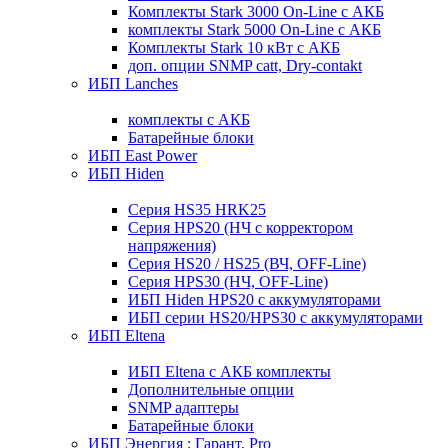
Комплекты Stark 3000 On-Line с АКБ
комплекты Stark 5000 On-Line с АКБ
Комплекты Stark 10 кВт с АКБ
доп. опции SNMP catt, Dry-contakt
ИБП Lanches
комплекты с АКБ
Батарейные блоки
ИБП East Power
ИБП Hiden
Серия HS35 HRK25
Серия HPS20 (НЧ с корректором
напряжения)
Серия HS20 / HS25 (ВЧ, OFF-Line)
Серия HPS30 (НЧ, OFF-Line)
ИБП Hiden HPS20 с аккумуляторами
ИБП серии HS20/HPS30 с аккумуляторами
ИБП Eltena
ИБП Eltena с АКБ комплекты
Дополнительные опции
SNMP адаптеры
Батарейные блоки
ИБП Энергия : Гарант, Pro