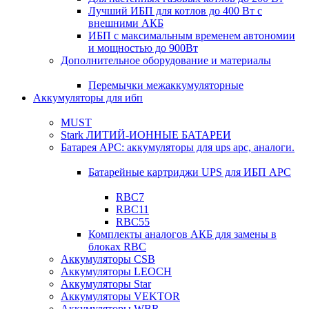
Лучший ИБП для котлов до 400 Вт с
внешними АКБ
ИБП с максимальным временем автономии
и мощностью до 900Вт
Дополнительное оборудование и материалы
Перемычки межаккумуляторные
Аккумуляторы для ибп
MUST
Stark ЛИТИЙ-ИОННЫЕ БАТАРЕИ
Батарея APC: аккумуляторы для ups apc, аналоги.
Батарейные картриджи UPS для ИБП APC
RBC7
RBC11
RBC55
Комплекты аналогов АКБ для замены в
блоках RBC
Аккумуляторы CSB
Аккумуляторы LEOCH
Аккумуляторы Star
Аккумуляторы VEKTOR
Аккумуляторы WBR