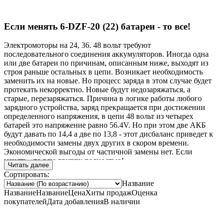
Если менять 6-DZF-20 (22) батареи - то все!
Электромоторы на 24, 36. 48 вольт требуют
последовательного соединения аккумуляторов. Иногда одна
или две батареи по причинам, описанным ниже, выходят из
строя раньше остальных в цепи. Возникает необходимость
заменить их на новые. Но процесс заряда в этом случае будет
протекать некорректно. Новые будут недозаряжаться, а
старые, перезаряжаться. Причина в логике работы любого
зарядного устройства, заряд прекращается при достижении
определенного напряжения, в цепи 48 вольт из четырех
батарей это напряжение равно 56.4V. Но при этом две АКБ
будут давать по 14,4 а две по 13,8 - этот дисбаланс приведет к
необходимости замены двух других в скором времени.
Экономической выгоды от частичной замены нет. Если
менять - то всю группу полностью!
Читать далее
Сортировать:
Исключением из этого правила может являться ситуация
Название
механического повреждения или производственного брака в
Название
Название
Цена
Хиты продаж
Оценка
первые пол-года эксплуатации, тогда разумно менять
покупателей
Дата добавления
В наличии
неисправные батареи на новые. Разница в сроках службы
оставшихся и новых не такая большая.