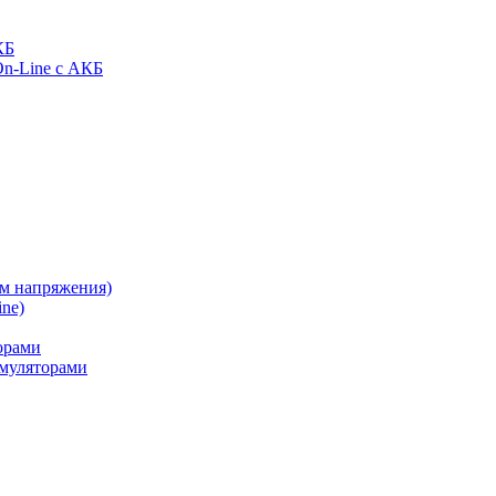
КБ
On-Line с АКБ
ом напряжения)
ne)
орами
муляторами