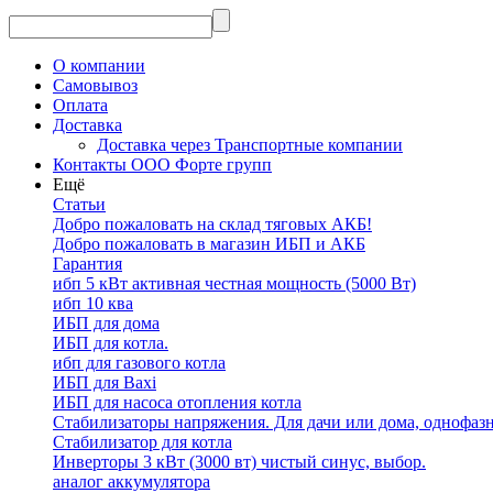
О компании
Самовывоз
Оплата
Доставка
Доставка через Транспортные компании
Контакты ООО Форте групп
Ещё
Статьи
Добро пожаловать на склад тяговых АКБ!
Добро пожаловать в магазин ИБП и АКБ
Гарантия
ибп 5 кВт активная честная мощность (5000 Вт)
ибп 10 ква
ИБП для дома
ИБП для котла.
ибп для газового котла
ИБП для Baxi
ИБП для насоса отопления котла
Стабилизаторы напряжения. Для дачи или дома, однофаз
Стабилизатор для котла
Инверторы 3 кВт (3000 вт) чистый синус, выбор.
аналог аккумулятора