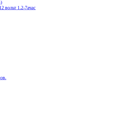
в)
 вольт 1.2-7ачас
ов.