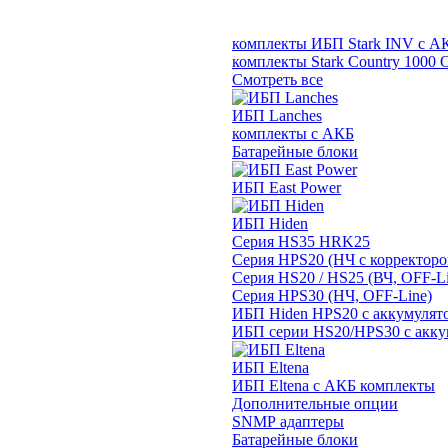
комплекты ИБП Stark INV с А
комплекты Stark Country 1000 
Смотреть все
ИБП Lanches
комплекты с АКБ
Батарейные блоки
ИБП East Power
ИБП Hiden
Серия HS35 HRK25
Серия HPS20 (НЧ с корректор
Серия HS20 / HS25 (ВЧ, OFF-Li
Серия HPS30 (НЧ, OFF-Line)
ИБП Hiden HPS20 с аккумулят
ИБП серии HS20/HPS30 с акку
ИБП Eltena
ИБП Eltena с АКБ комплекты
Дополнительные опции
SNMP адаптеры
Батарейные блоки