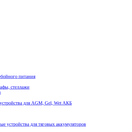
ебойного питания
афы, стеллажи
я
устройства для AGM, Gel, Wet АКБ
ые устройства для тяговых аккумуляторов