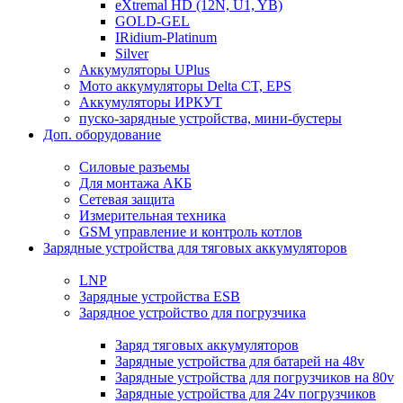
eXtremal HD (12N, U1, YB)
GOLD-GEL
IRidium-Platinum
Silver
Аккумуляторы UPlus
Мото аккумуляторы Delta CT, EPS
Аккумуляторы ИРКУТ
пуско-зарядные устройства, мини-бустеры
Доп. оборудование
Силовые разъемы
Для монтажа АКБ
Сетевая защита
Измерительная техника
GSM управление и контроль котлов
Зарядные устройства для тяговых аккумуляторов
LNP
Зарядные устройства ESB
Зарядное устройство для погрузчика
Заряд тяговых аккумуляторов
Зарядные устройства для батарей на 48v
Зарядные устройства для погрузчиков на 80v
Зарядные устройства для 24v погрузчиков