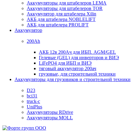
Аккумуляторы для штабелеров LEMA
Аккумуляторы для штабелеров TOR
Аккумулятор для штабелера Xilin
АКБ для штабелера NOBLELIFT
АКБ для штабелера PROLIFT
Аккумулятор
200Ah
АКБ 12в 200Ач для ИБП. AGM/GEL
Гелевые (GEL) для инверторов и ВИЭ
LiFePO4 для ИБП и ВИЭ
тяговый аккумулятор 200ач
грузовые, для строительной техники
Аккумуляторы для грузовиков и строительной техники
D23
bci31
truck-c
UniPlus
Аккумуляторы RDrive
Аккумуляторы MOLL