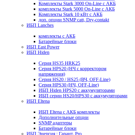
Комплекты Stark 3000 On-Line с АКБ
комплекты Stark 5000 On-Line с АКБ
Комплекты Stark 10 кВт с АКБ
доп. опции SNMP catt, Dry-contakt
ИБП Lanches
комплекты с АКБ
Батарейные блоки
ИБП East Power
ИБП Hiden
Серия HS35 HRK25
Серия HPS20 (НЧ с корректором
напряжения)
Серия HS20 / HS25 (ВЧ, OFF-Line)
Серия HPS30 (НЧ, OFF-Line)
ИБП Hiden HPS20 с аккумуляторами
ИБП серии HS20/HPS30 с аккумуляторами
ИБП Eltena
ИБП Eltena с АКБ комплекты
Дополнительные опции
SNMP адаптеры
Батарейные блоки
ИБП Энергия : Гарант, Pro