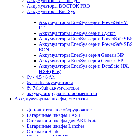
Аккумуляторы Challenger
Аккумуляторы ВОСТОК PRO
Аккумуляторы EnerSys
Аккумуляторы EnerSys серии PowerSafe V
FT
Аккумуляторы EnerSys серии Cyclon
Аккумуляторы EnerSys серии PowerSafe SBS
Аккумуляторы EnerSys серии PowerSafe SBS
EON
Аккумуляторы EnerSys серия Genesis NP
Аккумуляторы EnerSys серия Genesis EP
Аккумуляторы EnerSys серии DataSafe HX,
HX+ (Plus)
6v - 4.5 / 6 Ah
6v 12ah аккумуляторы
6v 7ah-9ah аккумуляторы
аккумулятор для теплообменника
Аккумуляторные шкафы, стеллажи
Дополнительное оборудование
Батарейные шкафы EAST
Стеллажи и шкафы для АКБ Forte
Батарейные шкафы Lanches
Стеллажи Stark