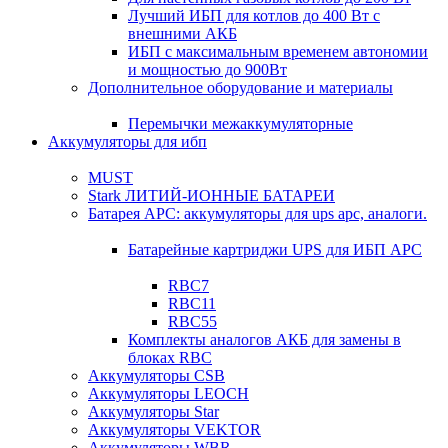
Лучший ИБП для котлов до 400 Вт с
внешними АКБ
ИБП с максимальным временем автономии
и мощностью до 900Вт
Дополнительное оборудование и материалы
Перемычки межаккумуляторные
Аккумуляторы для ибп
MUST
Stark ЛИТИЙ-ИОННЫЕ БАТАРЕИ
Батарея APC: аккумуляторы для ups apc, аналоги.
Батарейные картриджи UPS для ИБП APC
RBC7
RBC11
RBC55
Комплекты аналогов АКБ для замены в
блоках RBC
Аккумуляторы CSB
Аккумуляторы LEOCH
Аккумуляторы Star
Аккумуляторы VEKTOR
Аккумуляторы WBR