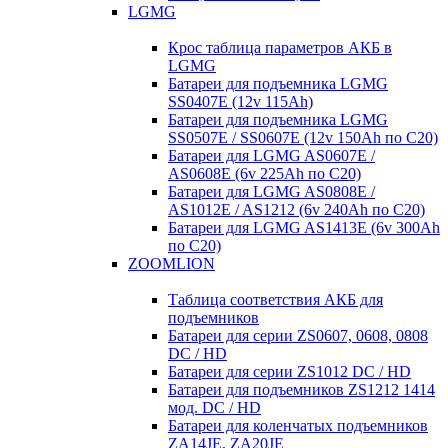
LGMG
Крос таблица параметров АКБ в
LGMG
Батареи для подъемника LGMG
SS0407E (12v 115Ah)
Батареи для подъемника LGMG
SS0507E / SS0607E (12v 150Ah по С20)
Батареи для LGMG AS0607E /
AS0608E (6v 225Ah по С20)
Батареи для LGMG AS0808E /
AS1012E / AS1212 (6v 240Ah по С20)
Батареи для LGMG AS1413E (6v 300Ah
по С20)
ZOOMLION
Таблица соответствия АКБ для
подъемников
Батареи для серии ZS0607, 0608, 0808
DC / HD
Батареи для серии ZS1012 DC / HD
Батареи для подъемников ZS1212 1414
мод. DC / HD
Батареи для коленчатых подъемников
ZA14JE, ZA20JE