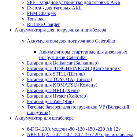
SPE - зарядное устройство для тяговых АКБ
Everest - для тяговых АКБ
PBM Chargers
Tonsload
RuTrike Charger
Аккумуляторы для погрузчика и штабелера
Аккумуляторы для погрузчиков Caterpillar
Аккумуляторы стартерные для дизельных
погрузчиков Caterpillar
Батареи для Balkancar (Балканкар)
Батареи для JUNGHEINRICH (Юнгхайнрих)
Батареи для STILL (Штиль)
Батареи для TOYOTA (Тойота)
Батареи для KOMATSU (Комацу)
Батареи для HELI (Хели)
Батареи для Hyster (Хайстер)
Батареи для Yale (Яле)
Тяговые батареи для погрузчиков VP (Волжский
погрузчик)
Аккумулятор для штабелера
6-DG-120A модели -80 -120 -150 -220 Ah 12v
АКБ 6-QA-120 / 150 / 180 / 195 / 205 для штабелера