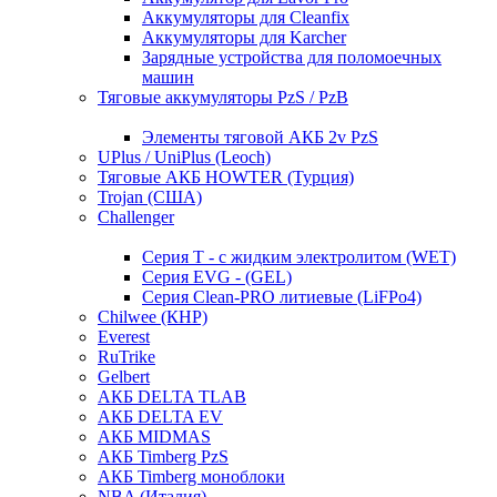
Аккумуляторы для Cleanfix
Аккумуляторы для Karcher
Зарядные устройства для поломоечных
машин
Тяговые аккумуляторы PzS / PzB
Элементы тяговой АКБ 2v PzS
UPlus / UniPlus (Leoch)
Тяговые АКБ HOWTER (Турция)
Trojan (США)
Challenger
Серия T - с жидким электролитом (WET)
Серия EVG - (GEL)
Серия Clean-PRO литиевые (LiFPo4)
Chilwee (КНР)
Everest
RuTrike
Gelbert
АКБ DELTA TLAB
АКБ DELTA EV
АКБ MIDMAS
АКБ Timberg PzS
АКБ Timberg моноблоки
NBA (Италия)