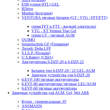
ESB (серия HTL) GEL
RDrive
Monbat (Болгария)
VENTURA тяговые батареи (GT / VTG / FFT/FTT)
серия FFT и FTT - жидкий электролит
VTG - XT Ventura True Gel
серия GT - тяговый AGM
QUIMO
Sonnenschein GF (Германия)
Литий: Delta LFP
S.I.A.P. (Польша)
U.S.Battery (США)
Аккумуляторы 6-DZF-20 и 6-DZF-22
Батареи тип 6-DZF-20 / 22 GEL-AGM
Зарядное устройства для 6-DZF-20
6-EVF-100 тяговые аккумуляторы
6-EVF-80 аккумуляторы тяговые GEL/AGM
6-EVF-60 тяговые аккумуляторы
Зарядные устройства для AGM, Gel, Wet АКБ
Кулон - универсальные ЗУ
ANSMANN