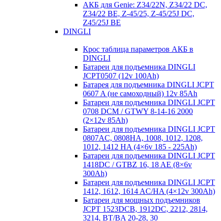
АКБ для Genie: Z34/22N, Z34/22 DC,
Z34/22 BE, Z-45/25, Z-45/25J DC,
Z45/25J BE
DINGLI
Крос таблица параметров АКБ в
DINGLI
Батареи для подъемника DINGLI
JCPT0507 (12v 100Ah)
Батарея для подъемника DINGLI JCPT
0607 A (не самоходный) 12v 85Ah
Батареи для подъемника DINGLI JCPT
0708 DCM / GTWY 8-14-16 2000
(2×12v 85Ah)
Батареи для подъемника DINGLI JCPT
0807AC, 0808HA, 1008, 1012, 1208,
1012, 1412 HA (4×6v 185 - 225Ah)
Батареи для подъемника DINGLI JCPT
1418DC / GTBZ 16, 18 AE (8×6v
300Ah)
Батареи для подъемника DINGLI JCPT
1412, 1612, 1614 AC/HA (4×12v 300Ah)
Батареи для мощных подъемников
JCPT 1523DCB, 1912DC, 2212, 2814,
3214, BT/BA 20-28, 30