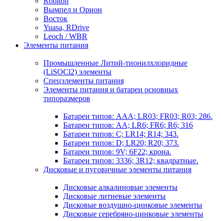
Robiton
Вымпел и Орион
Восток
Yuasa, RDrive
Leoch / WBR
Элементы питания
Промышленные Литий-тионилхлоридные
(LiSOCl2) элементы
Спецэлементы питания
Элементы питания и батареи основных
типоразмеров
Батареи типов: AAA; LR03; FR03; R03; 286.
Батареи типов: AA; LR6; FR6; R6; 316
Батареи типов: C; LR14; R14; 343.
Батареи типов: D; LR20; R20; 373.
Батареи типов: 9V; 6F22; крона.
Батареи типов: 3336; 3R12; квадратные.
Дисковые и пуговичные элементы питания
Дисковые алкалиновые элементы
Дисковые литиевые элементы
Дисковые воздушно-цинковые элементы
Дисковые серебряно-цинковые элементы