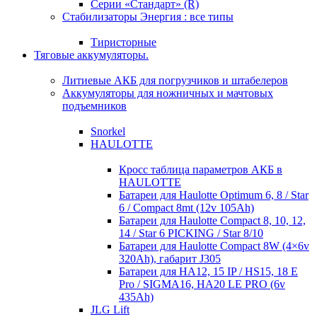
Серии «Стандарт» (R)
Стабилизаторы Энергия : все типы
Тиристорные
Тяговые аккумуляторы.
Литиевые АКБ для погрузчиков и штабелеров
Аккумуляторы для ножничных и мачтовых
подъемников
Snorkel
HAULOTTE
Кросc таблица параметров АКБ в
HAULOTTE
Батареи для Haulotte Optimum 6, 8 / Star
6 / Compact 8mt (12v 105Ah)
Батареи для Haulotte Compact 8, 10, 12,
14 / Star 6 PICKING / Star 8/10
Батареи для Haulotte Compact 8W (4×6v
320Ah), габарит J305
Батареи для HA12, 15 IP / HS15, 18 E
Pro / SIGMA16, HA20 LE PRO (6v
435Ah)
JLG Lift