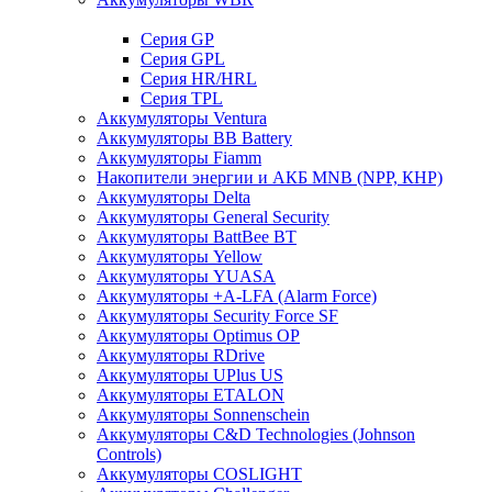
Cерия GP
Серия GPL
Серия HR/HRL
Серия TPL
Аккумуляторы Ventura
Аккумуляторы BB Battery
Аккумуляторы Fiamm
Накопители энергии и АКБ MNB (NPP, КНР)
Аккумуляторы Delta
Аккумуляторы General Security
Аккумуляторы BattBee BT
Аккумуляторы Yellow
Аккумуляторы YUASA
Аккумуляторы +A-LFA (Alarm Force)
Аккумуляторы Security Force SF
Аккумуляторы Optimus OP
Аккумуляторы RDrive
Аккумуляторы UPlus US
Аккумуляторы ETALON
Аккумуляторы Sonnenschein
Аккумуляторы С&D Technologies (Johnson
Controls)
Аккумуляторы COSLIGHT