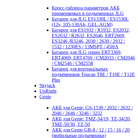
Кросc-таблица параметров АКБ
применяемых в подъемниках JLG
Батареи для JLG ES1330L / ES1530L
(12v, 105-130Ah, GEL-AGM)
Батареи для ES1932 / R1932, ES2032,
ES2632 / R2632, ES2646, ERT2669,
ES3246 /R3246, 2030 / 2630 / 2932 /
1532 / 1230ES / 13MSPT / 45HA
Батареи для JLG серии ERT3369,
ERT4069, ERT4769 / CM2033 / CM2046
/ CM2546 / CM2558
Батареи для вертикальных
подъёмников Toucan T8E / T10E / T12E
Plus
Skyjack
UpRight
Genie
АКБ для Genie: GS-1530 / 2032 / 2632 /
2046 / 2646 / 3246 / 3232
АКБ для Genie: TMZ-34/19, TZ-34/20,
TMZ-50/30 ,TZ-50
АКБ для Genie GR-8 / 12 / 15 / 16 / 20
(мобильные подъемники)