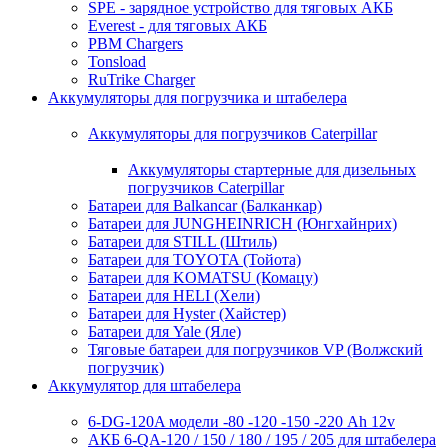
SPE - зарядное устройство для тяговых АКБ
Everest - для тяговых АКБ
PBM Chargers
Tonsload
RuTrike Charger
Аккумуляторы для погрузчика и штабелера
Аккумуляторы для погрузчиков Caterpillar
Аккумуляторы стартерные для дизельных
погрузчиков Caterpillar
Батареи для Balkancar (Балканкар)
Батареи для JUNGHEINRICH (Юнгхайнрих)
Батареи для STILL (Штиль)
Батареи для TOYOTA (Тойота)
Батареи для KOMATSU (Комацу)
Батареи для HELI (Хели)
Батареи для Hyster (Хайстер)
Батареи для Yale (Яле)
Тяговые батареи для погрузчиков VP (Волжский
погрузчик)
Аккумулятор для штабелера
6-DG-120A модели -80 -120 -150 -220 Ah 12v
АКБ 6-QA-120 / 150 / 180 / 195 / 205 для штабелера