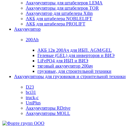
Аккумуляторы для штабелеров LEMA
Аккумуляторы для штабелеров TOR
Аккумулятор для штабелера Xilin
АКБ для штабелера NOBLELIFT
АКБ для штабелера PROLIFT
Аккумулятор
200Ah
АКБ 12в 200Ач для ИБП. AGM/GEL
Гелевые (GEL) для инверторов и ВИЭ
LiFePO4 для ИБП и ВИЭ
тяговый аккумулятор 200ач
грузовые, для строительной техники
Аккумуляторы для грузовиков и строительной техники
D23
bci31
truck-c
UniPlus
Аккумуляторы RDrive
Аккумуляторы MOLL