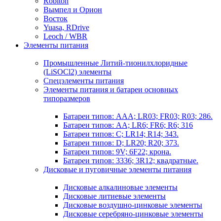
Robiton
Вымпел и Орион
Восток
Yuasa, RDrive
Leoch / WBR
Элементы питания
Промышленные Литий-тионилхлоридные
(LiSOCl2) элементы
Спецэлементы питания
Элементы питания и батареи основных
типоразмеров
Батареи типов: AAA; LR03; FR03; R03; 286.
Батареи типов: AA; LR6; FR6; R6; 316
Батареи типов: C; LR14; R14; 343.
Батареи типов: D; LR20; R20; 373.
Батареи типов: 9V; 6F22; крона.
Батареи типов: 3336; 3R12; квадратные.
Дисковые и пуговичные элементы питания
Дисковые алкалиновые элементы
Дисковые литиевые элементы
Дисковые воздушно-цинковые элементы
Дисковые серебряно-цинковые элементы