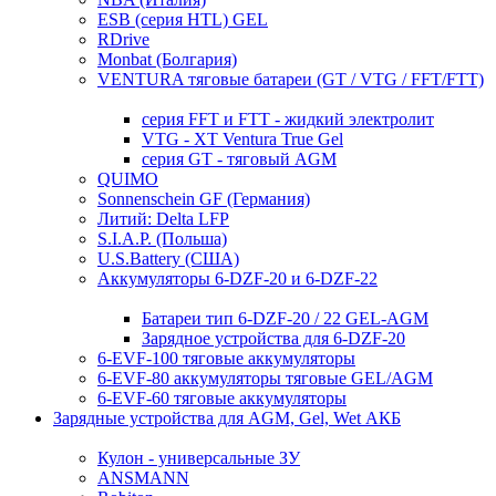
ESB (серия HTL) GEL
RDrive
Monbat (Болгария)
VENTURA тяговые батареи (GT / VTG / FFT/FTT)
серия FFT и FTT - жидкий электролит
VTG - XT Ventura True Gel
серия GT - тяговый AGM
QUIMO
Sonnenschein GF (Германия)
Литий: Delta LFP
S.I.A.P. (Польша)
U.S.Battery (США)
Аккумуляторы 6-DZF-20 и 6-DZF-22
Батареи тип 6-DZF-20 / 22 GEL-AGM
Зарядное устройства для 6-DZF-20
6-EVF-100 тяговые аккумуляторы
6-EVF-80 аккумуляторы тяговые GEL/AGM
6-EVF-60 тяговые аккумуляторы
Зарядные устройства для AGM, Gel, Wet АКБ
Кулон - универсальные ЗУ
ANSMANN