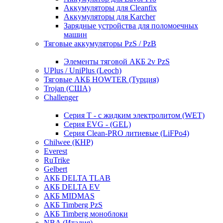
Аккумуляторы для Cleanfix
Аккумуляторы для Karcher
Зарядные устройства для поломоечных
машин
Тяговые аккумуляторы PzS / PzB
Элементы тяговой АКБ 2v PzS
UPlus / UniPlus (Leoch)
Тяговые АКБ HOWTER (Турция)
Trojan (США)
Challenger
Серия T - с жидким электролитом (WET)
Серия EVG - (GEL)
Серия Clean-PRO литиевые (LiFPo4)
Chilwee (КНР)
Everest
RuTrike
Gelbert
АКБ DELTA TLAB
АКБ DELTA EV
АКБ MIDMAS
АКБ Timberg PzS
АКБ Timberg моноблоки
NBA (Италия)