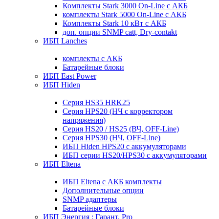
Комплекты Stark 3000 On-Line с АКБ
комплекты Stark 5000 On-Line с АКБ
Комплекты Stark 10 кВт с АКБ
доп. опции SNMP catt, Dry-contakt
ИБП Lanches
комплекты с АКБ
Батарейные блоки
ИБП East Power
ИБП Hiden
Серия HS35 HRK25
Серия HPS20 (НЧ с корректором
напряжения)
Серия HS20 / HS25 (ВЧ, OFF-Line)
Серия HPS30 (НЧ, OFF-Line)
ИБП Hiden HPS20 с аккумуляторами
ИБП серии HS20/HPS30 с аккумуляторами
ИБП Eltena
ИБП Eltena с АКБ комплекты
Дополнительные опции
SNMP адаптеры
Батарейные блоки
ИБП Энергия : Гарант, Pro