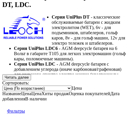
DT, LDC.
Серия UniPlus DT
- классические
обслуживаемые батареи с жидким
электролитом (WET), 6v - для
подъемников, штабелеров, гольф
каров, 8v - для гольф машин, 12v для
электро тележек и штабелеров.
Серия UniPlus LDC6 -
AGM deepcycle батарея на 6
Вольт в габарите T105 для легких электромашин (гольф
кары, поломоечные машины).
Серия UniPlus LDC -
AGM deepcycle батарея с
добавлением углерода (иначе карбоновая/графеновая)
для широкого спектра электро машин (квадроциклы,
Читать далее
трициклы, самоходные электрические тележки,
Сортировать:
инвалидные прогулочные коляски) на 12 Вольт.
Цена
Название
Цена
Цена
Хиты продаж
Оценка
покупателей
Дата
добавления
В наличии
Фильтры