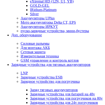
eXtremal HD (12N, U1, YB)
GOLD-GEL
IRidium-Platinum
Silver
Аккумуляторы UPlus
Мото аккумуляторы Delta CT, EPS
Аккумуляторы ИРКУТ
пуско-зарядные устройства, мини-бустеры
Доп. оборудование
Силовые разъемы
Для монтажа АКБ
Сетевая защита
Измерительная техника
GSM управление и контроль котлов
Зарядные устройства для тяговых аккумуляторов
LNP
Зарядные устройства ESB
Зарядное устройство для погрузчика
Заряд тяговых аккумуляторов
Зарядные устройства для батарей на 48v
Зарядные устройства для погрузчиков на 80v
Зарядные устройства для 24v погрузчиков