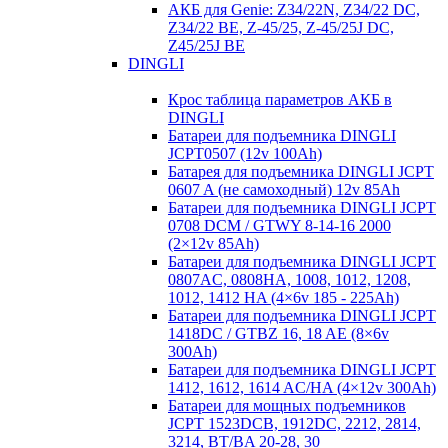
АКБ для Genie: Z34/22N, Z34/22 DC,
Z34/22 BE, Z-45/25, Z-45/25J DC,
Z45/25J BE
DINGLI
Крос таблица параметров АКБ в
DINGLI
Батареи для подъемника DINGLI
JCPT0507 (12v 100Ah)
Батарея для подъемника DINGLI JCPT
0607 A (не самоходный) 12v 85Ah
Батареи для подъемника DINGLI JCPT
0708 DCM / GTWY 8-14-16 2000
(2×12v 85Ah)
Батареи для подъемника DINGLI JCPT
0807AC, 0808HA, 1008, 1012, 1208,
1012, 1412 HA (4×6v 185 - 225Ah)
Батареи для подъемника DINGLI JCPT
1418DC / GTBZ 16, 18 AE (8×6v
300Ah)
Батареи для подъемника DINGLI JCPT
1412, 1612, 1614 AC/HA (4×12v 300Ah)
Батареи для мощных подъемников
JCPT 1523DCB, 1912DC, 2212, 2814,
3214, BT/BA 20-28, 30