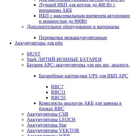
Лучший ИБП для котлов до 400 Вт с
внешними АКБ
ИБП с максимальным временем автономии
и мощностью до 900Вт
Дополнительное оборудование и материалы
Перемычки межаккумуляторные
Аккумуляторы для ибп
MUST
Stark ЛИТИЙ-ИОННЫЕ БАТАРЕИ
Батарея APC: аккумуляторы для ups apc, аналоги.
Батарейные картриджи UPS для ИБП APC
RBC7
RBC11
RBC55
Комплекты аналогов АКБ для замены в
блоках RBC
Аккумуляторы CSB
Аккумуляторы LEOCH
Аккумуляторы Star
Аккумуляторы VEKTOR
Аккумуляторы WBR