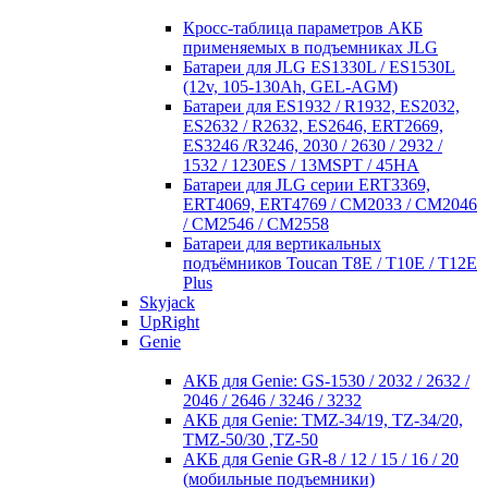
Кросc-таблица параметров АКБ
применяемых в подъемниках JLG
Батареи для JLG ES1330L / ES1530L
(12v, 105-130Ah, GEL-AGM)
Батареи для ES1932 / R1932, ES2032,
ES2632 / R2632, ES2646, ERT2669,
ES3246 /R3246, 2030 / 2630 / 2932 /
1532 / 1230ES / 13MSPT / 45HA
Батареи для JLG серии ERT3369,
ERT4069, ERT4769 / CM2033 / CM2046
/ CM2546 / CM2558
Батареи для вертикальных
подъёмников Toucan T8E / T10E / T12E
Plus
Skyjack
UpRight
Genie
АКБ для Genie: GS-1530 / 2032 / 2632 /
2046 / 2646 / 3246 / 3232
АКБ для Genie: TMZ-34/19, TZ-34/20,
TMZ-50/30 ,TZ-50
АКБ для Genie GR-8 / 12 / 15 / 16 / 20
(мобильные подъемники)