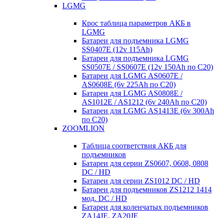
LGMG
Крос таблица параметров АКБ в
LGMG
Батареи для подъемника LGMG
SS0407E (12v 115Ah)
Батареи для подъемника LGMG
SS0507E / SS0607E (12v 150Ah по С20)
Батареи для LGMG AS0607E /
AS0608E (6v 225Ah по С20)
Батареи для LGMG AS0808E /
AS1012E / AS1212 (6v 240Ah по С20)
Батареи для LGMG AS1413E (6v 300Ah
по С20)
ZOOMLION
Таблица соответствия АКБ для
подъемников
Батареи для серии ZS0607, 0608, 0808
DC / HD
Батареи для серии ZS1012 DC / HD
Батареи для подъемников ZS1212 1414
мод. DC / HD
Батареи для коленчатых подъемников
ZA14JE, ZA20JE