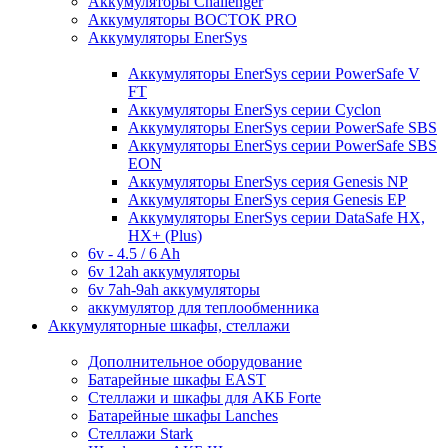
Аккумуляторы Challenger
Аккумуляторы ВОСТОК PRO
Аккумуляторы EnerSys
Аккумуляторы EnerSys серии PowerSafe V
FT
Аккумуляторы EnerSys серии Cyclon
Аккумуляторы EnerSys серии PowerSafe SBS
Аккумуляторы EnerSys серии PowerSafe SBS
EON
Аккумуляторы EnerSys серия Genesis NP
Аккумуляторы EnerSys серия Genesis EP
Аккумуляторы EnerSys серии DataSafe HX,
HX+ (Plus)
6v - 4.5 / 6 Ah
6v 12ah аккумуляторы
6v 7ah-9ah аккумуляторы
аккумулятор для теплообменника
Аккумуляторные шкафы, стеллажи
Дополнительное оборудование
Батарейные шкафы EAST
Стеллажи и шкафы для АКБ Forte
Батарейные шкафы Lanches
Стеллажи Stark