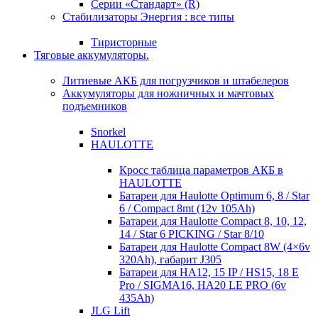
Серии «Стандарт» (R)
Стабилизаторы Энергия : все типы
Тиристорные
Тяговые аккумуляторы.
Литиевые АКБ для погрузчиков и штабелеров
Аккумуляторы для ножничных и мачтовых
подъемников
Snorkel
HAULOTTE
Кросc таблица параметров АКБ в
HAULOTTE
Батареи для Haulotte Optimum 6, 8 / Star
6 / Compact 8mt (12v 105Ah)
Батареи для Haulotte Compact 8, 10, 12,
14 / Star 6 PICKING / Star 8/10
Батареи для Haulotte Compact 8W (4×6v
320Ah), габарит J305
Батареи для HA12, 15 IP / HS15, 18 E
Pro / SIGMA16, HA20 LE PRO (6v
435Ah)
JLG Lift