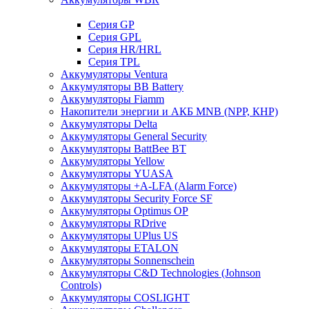
Cерия GP
Серия GPL
Серия HR/HRL
Серия TPL
Аккумуляторы Ventura
Аккумуляторы BB Battery
Аккумуляторы Fiamm
Накопители энергии и АКБ MNB (NPP, КНР)
Аккумуляторы Delta
Аккумуляторы General Security
Аккумуляторы BattBee BT
Аккумуляторы Yellow
Аккумуляторы YUASA
Аккумуляторы +A-LFA (Alarm Force)
Аккумуляторы Security Force SF
Аккумуляторы Optimus OP
Аккумуляторы RDrive
Аккумуляторы UPlus US
Аккумуляторы ETALON
Аккумуляторы Sonnenschein
Аккумуляторы С&D Technologies (Johnson
Controls)
Аккумуляторы COSLIGHT