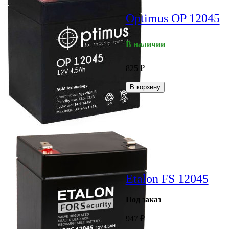
Optimus OP 12045
В наличии
825
₽
В корзину
Etalon FS 12045
Под заказ
947
₽