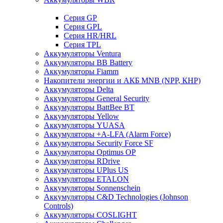
Cерия GP
Серия GPL
Серия HR/HRL
Серия TPL
Аккумуляторы Ventura
Аккумуляторы BB Battery
Аккумуляторы Fiamm
Накопители энергии и АКБ MNB (NPP, КНР)
Аккумуляторы Delta
Аккумуляторы General Security
Аккумуляторы BattBee BT
Аккумуляторы Yellow
Аккумуляторы YUASA
Аккумуляторы +A-LFA (Alarm Force)
Аккумуляторы Security Force SF
Аккумуляторы Optimus OP
Аккумуляторы RDrive
Аккумуляторы UPlus US
Аккумуляторы ETALON
Аккумуляторы Sonnenschein
Аккумуляторы С&D Technologies (Johnson
Controls)
Аккумуляторы COSLIGHT