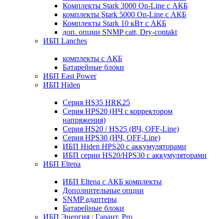
Комплекты Stark 3000 On-Line с АКБ
комплекты Stark 5000 On-Line с АКБ
Комплекты Stark 10 кВт с АКБ
доп. опции SNMP catt, Dry-contakt
ИБП Lanches
комплекты с АКБ
Батарейные блоки
ИБП East Power
ИБП Hiden
Серия HS35 HRK25
Серия HPS20 (НЧ с корректором
напряжения)
Серия HS20 / HS25 (ВЧ, OFF-Line)
Серия HPS30 (НЧ, OFF-Line)
ИБП Hiden HPS20 с аккумуляторами
ИБП серии HS20/HPS30 с аккумуляторами
ИБП Eltena
ИБП Eltena с АКБ комплекты
Дополнительные опции
SNMP адаптеры
Батарейные блоки
ИБП Энергия : Гарант, Pro