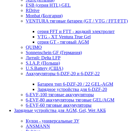
ESB (серия HTL) GEL
RDrive
Monbat (Болгария)
VENTURA тяговые батареи (GT / VTG / FFT/FTT)
серия FFT и FTT - жидкий электролит
VTG - XT Ventura True Gel
серия GT - тяговый AGM
QUIMO
Sonnenschein GF (Германия)
Литий: Delta LFP
S.I.A.P. (Польша)
U.S.Battery (США)
Аккумуляторы 6-DZF-20 и 6-DZF-22
Батареи тип 6-DZF-20 / 22 GEL-AGM
Зарядное устройства для 6-DZF-20
6-EVF-100 тяговые аккумуляторы
6-EVF-80 аккумуляторы тяговые GEL/AGM
6-EVF-60 тяговые аккумуляторы
Зарядные устройства для AGM, Gel, Wet АКБ
Кулон - универсальные ЗУ
ANSMANN