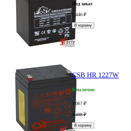
Под заказ
1 446
₽
В корзину
CSB HR 1227W
В наличии
3 067
₽
3 488
₽
В корзину