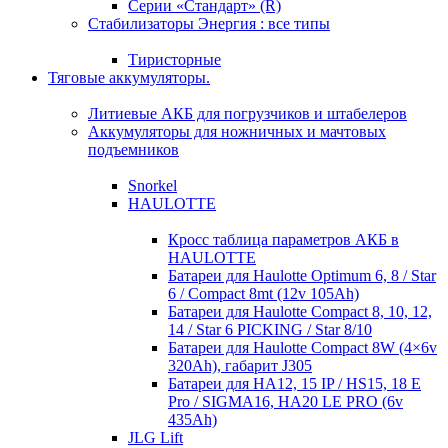
Серии «Стандарт» (R)
Стабилизаторы Энергия : все типы
Тиристорные
Тяговые аккумуляторы.
Литиевые АКБ для погрузчиков и штабелеров
Аккумуляторы для ножничных и мачтовых
подъемников
Snorkel
HAULOTTE
Кросc таблица параметров АКБ в
HAULOTTE
Батареи для Haulotte Optimum 6, 8 / Star
6 / Compact 8mt (12v 105Ah)
Батареи для Haulotte Compact 8, 10, 12,
14 / Star 6 PICKING / Star 8/10
Батареи для Haulotte Compact 8W (4×6v
320Ah), габарит J305
Батареи для HA12, 15 IP / HS15, 18 E
Pro / SIGMA16, HA20 LE PRO (6v
435Ah)
JLG Lift