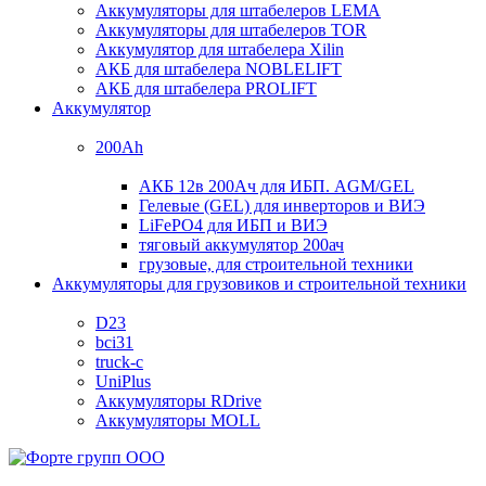
Аккумуляторы для штабелеров LEMA
Аккумуляторы для штабелеров TOR
Аккумулятор для штабелера Xilin
АКБ для штабелера NOBLELIFT
АКБ для штабелера PROLIFT
Аккумулятор
200Ah
АКБ 12в 200Ач для ИБП. AGM/GEL
Гелевые (GEL) для инверторов и ВИЭ
LiFePO4 для ИБП и ВИЭ
тяговый аккумулятор 200ач
грузовые, для строительной техники
Аккумуляторы для грузовиков и строительной техники
D23
bci31
truck-c
UniPlus
Аккумуляторы RDrive
Аккумуляторы MOLL