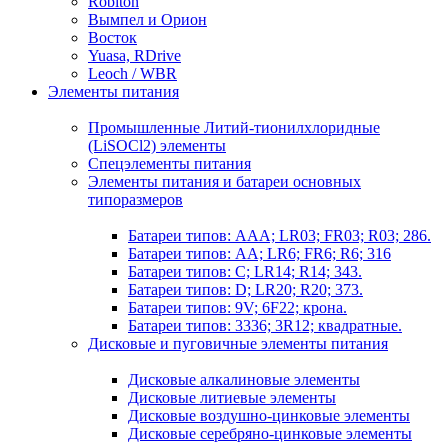
Robiton
Вымпел и Орион
Восток
Yuasa, RDrive
Leoch / WBR
Элементы питания
Промышленные Литий-тионилхлоридные
(LiSOCl2) элементы
Спецэлементы питания
Элементы питания и батареи основных
типоразмеров
Батареи типов: AAA; LR03; FR03; R03; 286.
Батареи типов: AA; LR6; FR6; R6; 316
Батареи типов: C; LR14; R14; 343.
Батареи типов: D; LR20; R20; 373.
Батареи типов: 9V; 6F22; крона.
Батареи типов: 3336; 3R12; квадратные.
Дисковые и пуговичные элементы питания
Дисковые алкалиновые элементы
Дисковые литиевые элементы
Дисковые воздушно-цинковые элементы
Дисковые серебряно-цинковые элементы