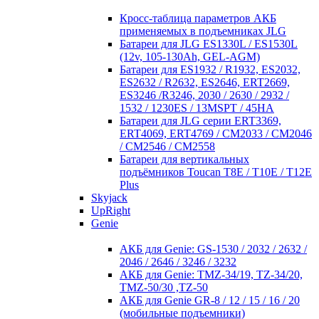
Кросc-таблица параметров АКБ
применяемых в подъемниках JLG
Батареи для JLG ES1330L / ES1530L
(12v, 105-130Ah, GEL-AGM)
Батареи для ES1932 / R1932, ES2032,
ES2632 / R2632, ES2646, ERT2669,
ES3246 /R3246, 2030 / 2630 / 2932 /
1532 / 1230ES / 13MSPT / 45HA
Батареи для JLG серии ERT3369,
ERT4069, ERT4769 / CM2033 / CM2046
/ CM2546 / CM2558
Батареи для вертикальных
подъёмников Toucan T8E / T10E / T12E
Plus
Skyjack
UpRight
Genie
АКБ для Genie: GS-1530 / 2032 / 2632 /
2046 / 2646 / 3246 / 3232
АКБ для Genie: TMZ-34/19, TZ-34/20,
TMZ-50/30 ,TZ-50
АКБ для Genie GR-8 / 12 / 15 / 16 / 20
(мобильные подъемники)