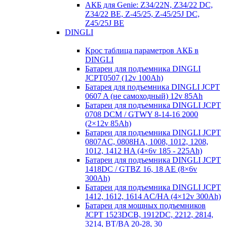
АКБ для Genie: Z34/22N, Z34/22 DC,
Z34/22 BE, Z-45/25, Z-45/25J DC,
Z45/25J BE
DINGLI
Крос таблица параметров АКБ в
DINGLI
Батареи для подъемника DINGLI
JCPT0507 (12v 100Ah)
Батарея для подъемника DINGLI JCPT
0607 A (не самоходный) 12v 85Ah
Батареи для подъемника DINGLI JCPT
0708 DCM / GTWY 8-14-16 2000
(2×12v 85Ah)
Батареи для подъемника DINGLI JCPT
0807AC, 0808HA, 1008, 1012, 1208,
1012, 1412 HA (4×6v 185 - 225Ah)
Батареи для подъемника DINGLI JCPT
1418DC / GTBZ 16, 18 AE (8×6v
300Ah)
Батареи для подъемника DINGLI JCPT
1412, 1612, 1614 AC/HA (4×12v 300Ah)
Батареи для мощных подъемников
JCPT 1523DCB, 1912DC, 2212, 2814,
3214, BT/BA 20-28, 30