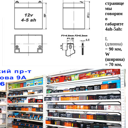
странице
мы
говорим
о
габарите
4ah-5ah:
L
(длинна)
=
90 мм,
W
(ширина)
= 70 мм,