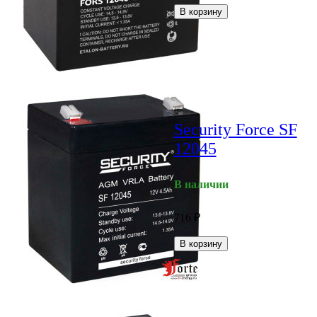
В корзину
Security Force SF
12045
В наличии
716
₽
В корзину