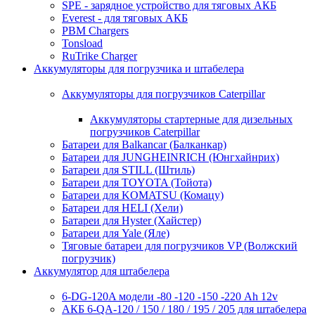
SPE - зарядное устройство для тяговых АКБ
Everest - для тяговых АКБ
PBM Chargers
Tonsload
RuTrike Charger
Аккумуляторы для погрузчика и штабелера
Аккумуляторы для погрузчиков Caterpillar
Аккумуляторы стартерные для дизельных
погрузчиков Caterpillar
Батареи для Balkancar (Балканкар)
Батареи для JUNGHEINRICH (Юнгхайнрих)
Батареи для STILL (Штиль)
Батареи для TOYOTA (Тойота)
Батареи для KOMATSU (Комацу)
Батареи для HELI (Хели)
Батареи для Hyster (Хайстер)
Батареи для Yale (Яле)
Тяговые батареи для погрузчиков VP (Волжский
погрузчик)
Аккумулятор для штабелера
6-DG-120A модели -80 -120 -150 -220 Ah 12v
АКБ 6-QA-120 / 150 / 180 / 195 / 205 для штабелера