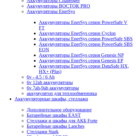
Аккумуляторы Challenger
Аккумуляторы ВОСТОК PRO
Аккумуляторы EnerSys
Аккумуляторы EnerSys серии PowerSafe V
FT
Аккумуляторы EnerSys серии Cyclon
Аккумуляторы EnerSys серии PowerSafe SBS
Аккумуляторы EnerSys серии PowerSafe SBS
EON
Аккумуляторы EnerSys серия Genesis NP
Аккумуляторы EnerSys серия Genesis EP
Аккумуляторы EnerSys серии DataSafe HX,
HX+ (Plus)
6v - 4.5 / 6 Ah
6v 12ah аккумуляторы
6v 7ah-9ah аккумуляторы
аккумулятор для теплообменника
Аккумуляторные шкафы, стеллажи
Дополнительное оборудование
Батарейные шкафы EAST
Стеллажи и шкафы для АКБ Forte
Батарейные шкафы Lanches
Стеллажи Stark