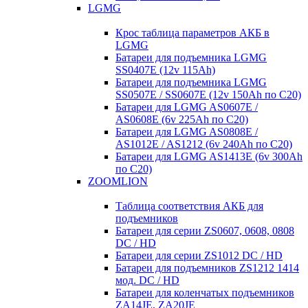
LGMG
Крос таблица параметров АКБ в
LGMG
Батареи для подъемника LGMG
SS0407E (12v 115Ah)
Батареи для подъемника LGMG
SS0507E / SS0607E (12v 150Ah по С20)
Батареи для LGMG AS0607E /
AS0608E (6v 225Ah по С20)
Батареи для LGMG AS0808E /
AS1012E / AS1212 (6v 240Ah по С20)
Батареи для LGMG AS1413E (6v 300Ah
по С20)
ZOOMLION
Таблица соответствия АКБ для
подъемников
Батареи для серии ZS0607, 0608, 0808
DC / HD
Батареи для серии ZS1012 DC / HD
Батареи для подъемников ZS1212 1414
мод. DC / HD
Батареи для коленчатых подъемников
ZA14JE, ZA20JE