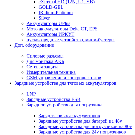
eXtremal HD (12N, U1, YB)
GOLD-GEL
IRidium-Platinum
Silver
Аккумуляторы UPlus
Мото аккумуляторы Delta CT, EPS
Аккумуляторы ИРКУТ
пуско-зарядные устройства, мини-бустеры
Доп. оборудование
Силовые разъемы
Для монтажа АКБ
Сетевая защита
Измерительная техника
GSM управление и контроль котлов
Зарядные устройства для тяговых аккумуляторов
LNP
Зарядные устройства ESB
Зарядное устройство для погрузчика
Заряд тяговых аккумуляторов
Зарядные устройства для батарей на 48v
Зарядные устройства для погрузчиков на 80v
Зарядные устройства для 24v погрузчиков