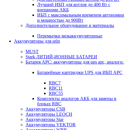
Лучший ИБП для котлов до 400 Вт с
внешними АКБ
ИБП с максимальным временем автономии
и мощностью до 900Вт
Дополнительное оборудование и материалы
Перемычки межаккумуляторные
Аккумуляторы для ибп
MUST
Stark ЛИТИЙ-ИОННЫЕ БАТАРЕИ
Батарея APC: аккумуляторы для ups apc, аналоги.
Батарейные картриджи UPS для ИБП APC
RBC7
RBC11
RBC55
Комплекты аналогов АКБ для замены в
блоках RBC
Аккумуляторы CSB
Аккумуляторы LEOCH
Аккумуляторы Star
Аккумуляторы VEKTOR
Аккумуляторы WBR