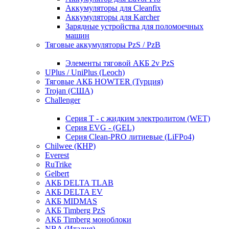
Аккумуляторы для Cleanfix
Аккумуляторы для Karcher
Зарядные устройства для поломоечных
машин
Тяговые аккумуляторы PzS / PzB
Элементы тяговой АКБ 2v PzS
UPlus / UniPlus (Leoch)
Тяговые АКБ HOWTER (Турция)
Trojan (США)
Challenger
Серия T - с жидким электролитом (WET)
Серия EVG - (GEL)
Серия Clean-PRO литиевые (LiFPo4)
Chilwee (КНР)
Everest
RuTrike
Gelbert
АКБ DELTA TLAB
АКБ DELTA EV
АКБ MIDMAS
АКБ Timberg PzS
АКБ Timberg моноблоки
NBA (Италия)