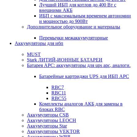
Лучший ИБП для котлов до 400 Вт с
внешними АКБ
ИБП с максимальным временем автономии
и мощностью до 900Вт
Дополнительное оборудование и материалы
Перемычки межаккумуляторные
Аккумуляторы для ибп
MUST
Stark ЛИТИЙ-ИОННЫЕ БАТАРЕИ
Батарея APC: аккумуляторы для ups apc, аналоги.
Батарейные картриджи UPS для ИБП APC
RBC7
RBC11
RBC55
Комплекты аналогов АКБ для замены в
блоках RBC
Аккумуляторы CSB
Аккумуляторы LEOCH
Аккумуляторы Star
Аккумуляторы VEKTOR
Аккумуляторы WBR