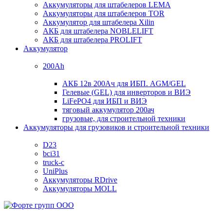
Аккумуляторы для штабелеров LEMA
Аккумуляторы для штабелеров TOR
Аккумулятор для штабелера Xilin
АКБ для штабелера NOBLELIFT
АКБ для штабелера PROLIFT
Аккумулятор
200Ah
АКБ 12в 200Ач для ИБП. AGM/GEL
Гелевые (GEL) для инверторов и ВИЭ
LiFePO4 для ИБП и ВИЭ
тяговый аккумулятор 200ач
грузовые, для строительной техники
Аккумуляторы для грузовиков и строительной техники
D23
bci31
truck-c
UniPlus
Аккумуляторы RDrive
Аккумуляторы MOLL