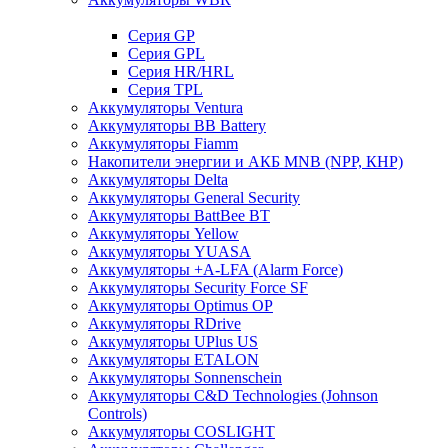
Cерия GP
Серия GPL
Серия HR/HRL
Серия TPL
Аккумуляторы Ventura
Аккумуляторы BB Battery
Аккумуляторы Fiamm
Накопители энергии и АКБ MNB (NPP, КНР)
Аккумуляторы Delta
Аккумуляторы General Security
Аккумуляторы BattBee BT
Аккумуляторы Yellow
Аккумуляторы YUASA
Аккумуляторы +A-LFA (Alarm Force)
Аккумуляторы Security Force SF
Аккумуляторы Optimus OP
Аккумуляторы RDrive
Аккумуляторы UPlus US
Аккумуляторы ETALON
Аккумуляторы Sonnenschein
Аккумуляторы С&D Technologies (Johnson
Controls)
Аккумуляторы COSLIGHT