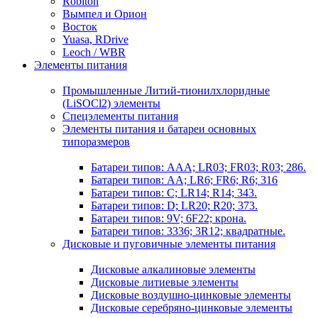
Robiton
Вымпел и Орион
Восток
Yuasa, RDrive
Leoch / WBR
Элементы питания
Промышленные Литий-тионилхлоридные
(LiSOCl2) элементы
Спецэлементы питания
Элементы питания и батареи основных
типоразмеров
Батареи типов: AAA; LR03; FR03; R03; 286.
Батареи типов: AA; LR6; FR6; R6; 316
Батареи типов: C; LR14; R14; 343.
Батареи типов: D; LR20; R20; 373.
Батареи типов: 9V; 6F22; крона.
Батареи типов: 3336; 3R12; квадратные.
Дисковые и пуговичные элементы питания
Дисковые алкалиновые элементы
Дисковые литиевые элементы
Дисковые воздушно-цинковые элементы
Дисковые серебряно-цинковые элементы