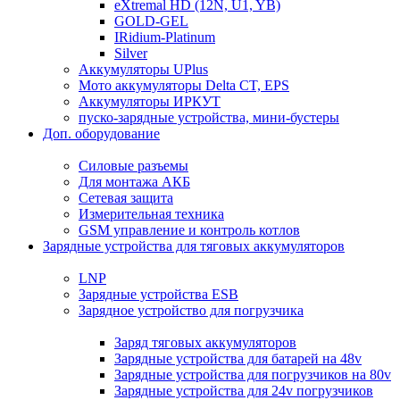
eXtremal HD (12N, U1, YB)
GOLD-GEL
IRidium-Platinum
Silver
Аккумуляторы UPlus
Мото аккумуляторы Delta CT, EPS
Аккумуляторы ИРКУТ
пуско-зарядные устройства, мини-бустеры
Доп. оборудование
Силовые разъемы
Для монтажа АКБ
Сетевая защита
Измерительная техника
GSM управление и контроль котлов
Зарядные устройства для тяговых аккумуляторов
LNP
Зарядные устройства ESB
Зарядное устройство для погрузчика
Заряд тяговых аккумуляторов
Зарядные устройства для батарей на 48v
Зарядные устройства для погрузчиков на 80v
Зарядные устройства для 24v погрузчиков