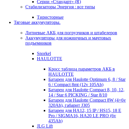
Серии «Стандарт» (R)
Стабилизаторы Энергия : все типы
Тиристорные
Тяговые аккумуляторы.
Литиевые АКБ для погрузчиков и штабелеров
Аккумуляторы для ножничных и мачтовых
подъемников
Snorkel
HAULOTTE
Кросc таблица параметров АКБ в
HAULOTTE
Батареи для Haulotte Optimum 6, 8 / Star
6 / Compact 8mt (12v 105Ah)
Батареи для Haulotte Compact 8, 10, 12,
14 / Star 6 PICKING / Star 8/10
Батареи для Haulotte Compact 8W (4×6v
320Ah), габарит J305
Батареи для HA12, 15 IP / HS15, 18 E
Pro / SIGMA16, HA20 LE PRO (6v
435Ah)
JLG Lift