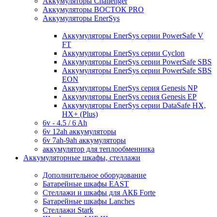
Аккумуляторы Challenger
Аккумуляторы ВОСТОК PRO
Аккумуляторы EnerSys
Аккумуляторы EnerSys серии PowerSafe V
FT
Аккумуляторы EnerSys серии Cyclon
Аккумуляторы EnerSys серии PowerSafe SBS
Аккумуляторы EnerSys серии PowerSafe SBS
EON
Аккумуляторы EnerSys серия Genesis NP
Аккумуляторы EnerSys серия Genesis EP
Аккумуляторы EnerSys серии DataSafe HX,
HX+ (Plus)
6v - 4.5 / 6 Ah
6v 12ah аккумуляторы
6v 7ah-9ah аккумуляторы
аккумулятор для теплообменника
Аккумуляторные шкафы, стеллажи
Дополнительное оборудование
Батарейные шкафы EAST
Стеллажи и шкафы для АКБ Forte
Батарейные шкафы Lanches
Стеллажи Stark