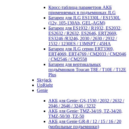
Кросc-таблица параметров АКБ
применяемых в подъемниках JLG
Батареи для JLG ES1330L / ES1530L
(12v, 105-130Ah, GEL-AGM)
Батареи для ES1932 / R1932, ES2032,
ES2632 / R2632, ES2646, ERT2669,
ES3246 /R3246, 2030 / 2630 / 2932 /
1532 / 1230ES / 13MSPT / 45HA
Батареи для JLG серии ERT3369,
ERT4069, ERT4769 / CM2033 / CM2046
/ CM2546 / CM2558
Батареи для вертикальных
подъёмников Toucan T8E / T10E / T12E
Plus
Skyjack
UpRight
Genie
АКБ для Genie: GS-1530 / 2032 / 2632 /
2046 / 2646 / 3246 / 3232
АКБ для Genie: TMZ-34/19, TZ-34/20,
TMZ-50/30 ,TZ-50
АКБ для Genie GR-8 / 12 / 15 / 16 / 20
(мобильные подъемники)