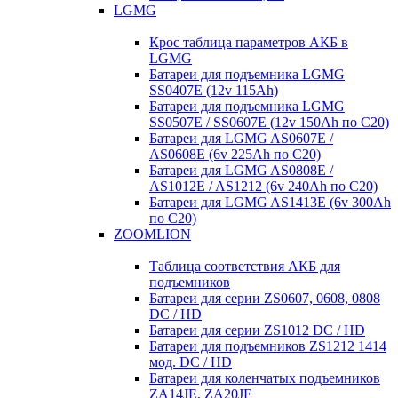
LGMG
Крос таблица параметров АКБ в
LGMG
Батареи для подъемника LGMG
SS0407E (12v 115Ah)
Батареи для подъемника LGMG
SS0507E / SS0607E (12v 150Ah по С20)
Батареи для LGMG AS0607E /
AS0608E (6v 225Ah по С20)
Батареи для LGMG AS0808E /
AS1012E / AS1212 (6v 240Ah по С20)
Батареи для LGMG AS1413E (6v 300Ah
по С20)
ZOOMLION
Таблица соответствия АКБ для
подъемников
Батареи для серии ZS0607, 0608, 0808
DC / HD
Батареи для серии ZS1012 DC / HD
Батареи для подъемников ZS1212 1414
мод. DC / HD
Батареи для коленчатых подъемников
ZA14JE, ZA20JE