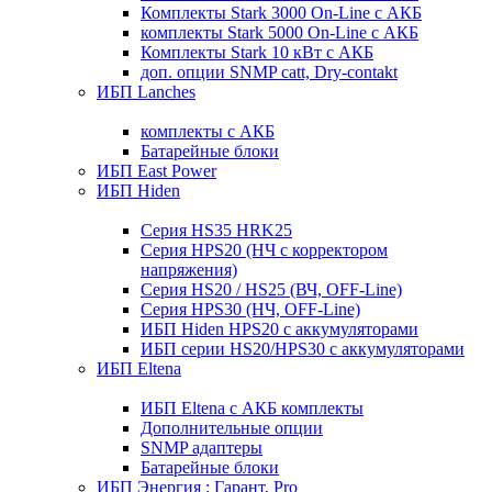
Комплекты Stark 3000 On-Line с АКБ
комплекты Stark 5000 On-Line с АКБ
Комплекты Stark 10 кВт с АКБ
доп. опции SNMP catt, Dry-contakt
ИБП Lanches
комплекты с АКБ
Батарейные блоки
ИБП East Power
ИБП Hiden
Серия HS35 HRK25
Серия HPS20 (НЧ с корректором
напряжения)
Серия HS20 / HS25 (ВЧ, OFF-Line)
Серия HPS30 (НЧ, OFF-Line)
ИБП Hiden HPS20 с аккумуляторами
ИБП серии HS20/HPS30 с аккумуляторами
ИБП Eltena
ИБП Eltena с АКБ комплекты
Дополнительные опции
SNMP адаптеры
Батарейные блоки
ИБП Энергия : Гарант, Pro