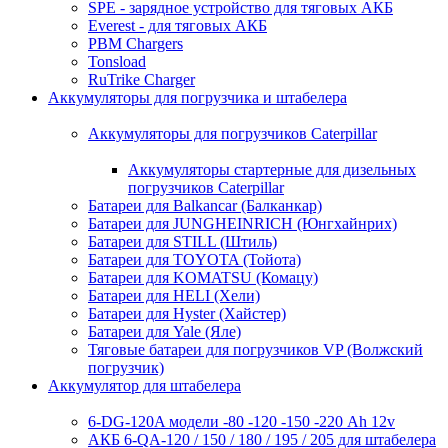
SPE - зарядное устройство для тяговых АКБ
Everest - для тяговых АКБ
PBM Chargers
Tonsload
RuTrike Charger
Аккумуляторы для погрузчика и штабелера
Аккумуляторы для погрузчиков Caterpillar
Аккумуляторы стартерные для дизельных
погрузчиков Caterpillar
Батареи для Balkancar (Балканкар)
Батареи для JUNGHEINRICH (Юнгхайнрих)
Батареи для STILL (Штиль)
Батареи для TOYOTA (Тойота)
Батареи для KOMATSU (Комацу)
Батареи для HELI (Хели)
Батареи для Hyster (Хайстер)
Батареи для Yale (Яле)
Тяговые батареи для погрузчиков VP (Волжский
погрузчик)
Аккумулятор для штабелера
6-DG-120A модели -80 -120 -150 -220 Ah 12v
АКБ 6-QA-120 / 150 / 180 / 195 / 205 для штабелера