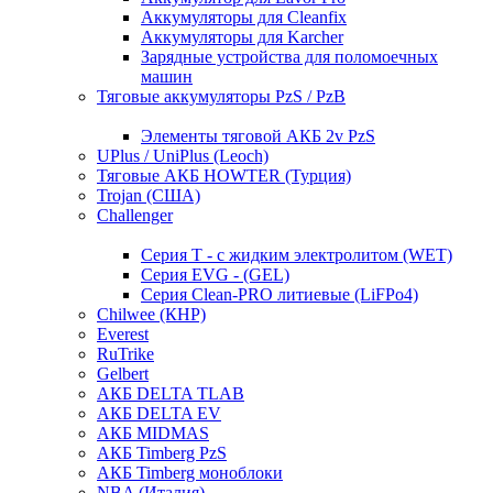
Аккумуляторы для Cleanfix
Аккумуляторы для Karcher
Зарядные устройства для поломоечных
машин
Тяговые аккумуляторы PzS / PzB
Элементы тяговой АКБ 2v PzS
UPlus / UniPlus (Leoch)
Тяговые АКБ HOWTER (Турция)
Trojan (США)
Challenger
Серия T - с жидким электролитом (WET)
Серия EVG - (GEL)
Серия Clean-PRO литиевые (LiFPo4)
Chilwee (КНР)
Everest
RuTrike
Gelbert
АКБ DELTA TLAB
АКБ DELTA EV
АКБ MIDMAS
АКБ Timberg PzS
АКБ Timberg моноблоки
NBA (Италия)