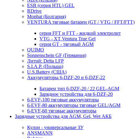
ESB (серия HTL) GEL
RDrive
Monbat (Болгария)
VENTURA тяговые батареи (GT / VTG / FFT/FTT)
серия FFT и FTT - жидкий электролит
VTG - XT Ventura True Gel
серия GT - тяговый AGM
QUIMO
Sonnenschein GF (Германия)
Литий: Delta LFP
S.I.A.P. (Польша)
U.S.Battery (США)
Аккумуляторы 6-DZF-20 и 6-DZF-22
Батареи тип 6-DZF-20 / 22 GEL-AGM
Зарядное устройства для 6-DZF-20
6-EVF-100 тяговые аккумуляторы
6-EVF-80 аккумуляторы тяговые GEL/AGM
6-EVF-60 тяговые аккумуляторы
Зарядные устройства для AGM, Gel, Wet АКБ
Кулон - универсальные ЗУ
ANSMANN