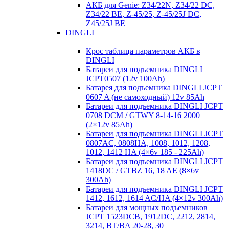
АКБ для Genie: Z34/22N, Z34/22 DC,
Z34/22 BE, Z-45/25, Z-45/25J DC,
Z45/25J BE
DINGLI
Крос таблица параметров АКБ в
DINGLI
Батареи для подъемника DINGLI
JCPT0507 (12v 100Ah)
Батарея для подъемника DINGLI JCPT
0607 A (не самоходный) 12v 85Ah
Батареи для подъемника DINGLI JCPT
0708 DCM / GTWY 8-14-16 2000
(2×12v 85Ah)
Батареи для подъемника DINGLI JCPT
0807AC, 0808HA, 1008, 1012, 1208,
1012, 1412 HA (4×6v 185 - 225Ah)
Батареи для подъемника DINGLI JCPT
1418DC / GTBZ 16, 18 AE (8×6v
300Ah)
Батареи для подъемника DINGLI JCPT
1412, 1612, 1614 AC/HA (4×12v 300Ah)
Батареи для мощных подъемников
JCPT 1523DCB, 1912DC, 2212, 2814,
3214, BT/BA 20-28, 30