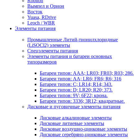
Robiton
Вымпел и Орион
Восток
Yuasa, RDrive
Leoch / WBR
Элементы питания
Промышленные Литий-тионилхлоридные
(LiSOCl2) элементы
Спецэлементы питания
Элементы питания и батареи основных
типоразмеров
Батареи типов: AAA; LR03; FR03; R03; 286.
Батареи типов: AA; LR6; FR6; R6; 316
Батареи типов: C; LR14; R14; 343.
Батареи типов: D; LR20; R20; 373.
Батареи типов: 9V; 6F22; крона.
Батареи типов: 3336; 3R12; квадратные.
Дисковые и пуговичные элементы питания
Дисковые алкалиновые элементы
Дисковые литиевые элементы
Дисковые воздушно-цинковые элементы
Дисковые серебряно-цинковые элементы