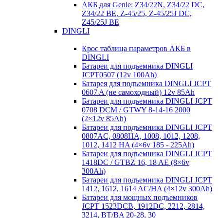
АКБ для Genie: Z34/22N, Z34/22 DC,
Z34/22 BE, Z-45/25, Z-45/25J DC,
Z45/25J BE
DINGLI
Крос таблица параметров АКБ в
DINGLI
Батареи для подъемника DINGLI
JCPT0507 (12v 100Ah)
Батарея для подъемника DINGLI JCPT
0607 A (не самоходный) 12v 85Ah
Батареи для подъемника DINGLI JCPT
0708 DCM / GTWY 8-14-16 2000
(2×12v 85Ah)
Батареи для подъемника DINGLI JCPT
0807AC, 0808HA, 1008, 1012, 1208,
1012, 1412 HA (4×6v 185 - 225Ah)
Батареи для подъемника DINGLI JCPT
1418DC / GTBZ 16, 18 AE (8×6v
300Ah)
Батареи для подъемника DINGLI JCPT
1412, 1612, 1614 AC/HA (4×12v 300Ah)
Батареи для мощных подъемников
JCPT 1523DCB, 1912DC, 2212, 2814,
3214, BT/BA 20-28, 30