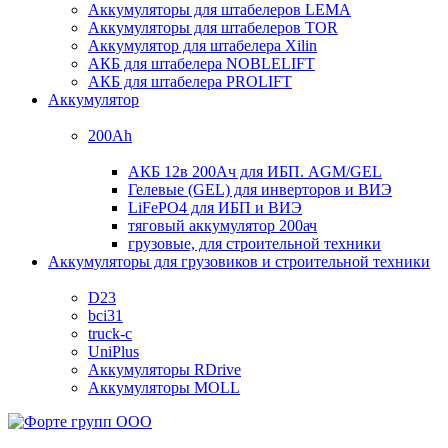
Аккумуляторы для штабелеров LEMA
Аккумуляторы для штабелеров TOR
Аккумулятор для штабелера Xilin
АКБ для штабелера NOBLELIFT
АКБ для штабелера PROLIFT
Аккумулятор
200Ah
АКБ 12в 200Ач для ИБП. AGM/GEL
Гелевые (GEL) для инверторов и ВИЭ
LiFePO4 для ИБП и ВИЭ
тяговый аккумулятор 200ач
грузовые, для строительной техники
Аккумуляторы для грузовиков и строительной техники
D23
bci31
truck-c
UniPlus
Аккумуляторы RDrive
Аккумуляторы MOLL