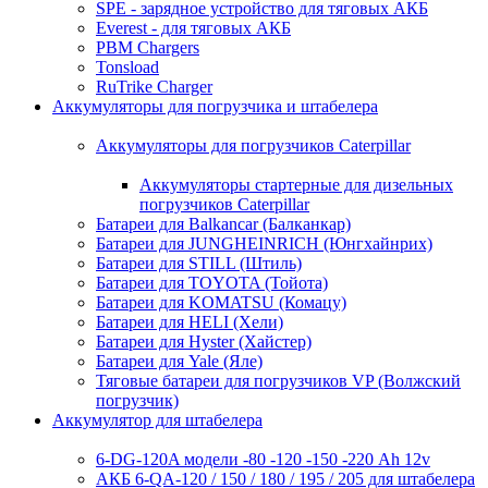
SPE - зарядное устройство для тяговых АКБ
Everest - для тяговых АКБ
PBM Chargers
Tonsload
RuTrike Charger
Аккумуляторы для погрузчика и штабелера
Аккумуляторы для погрузчиков Caterpillar
Аккумуляторы стартерные для дизельных
погрузчиков Caterpillar
Батареи для Balkancar (Балканкар)
Батареи для JUNGHEINRICH (Юнгхайнрих)
Батареи для STILL (Штиль)
Батареи для TOYOTA (Тойота)
Батареи для KOMATSU (Комацу)
Батареи для HELI (Хели)
Батареи для Hyster (Хайстер)
Батареи для Yale (Яле)
Тяговые батареи для погрузчиков VP (Волжский
погрузчик)
Аккумулятор для штабелера
6-DG-120A модели -80 -120 -150 -220 Ah 12v
АКБ 6-QA-120 / 150 / 180 / 195 / 205 для штабелера