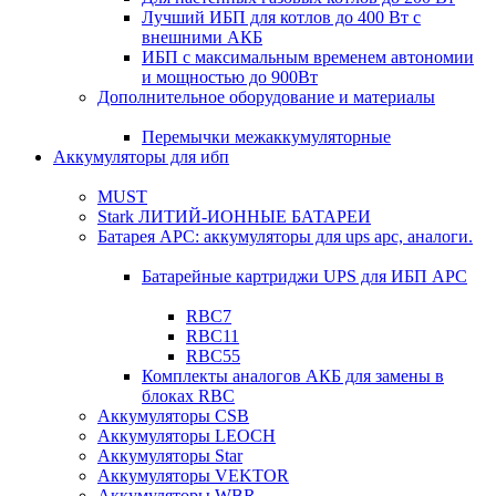
Лучший ИБП для котлов до 400 Вт с
внешними АКБ
ИБП с максимальным временем автономии
и мощностью до 900Вт
Дополнительное оборудование и материалы
Перемычки межаккумуляторные
Аккумуляторы для ибп
MUST
Stark ЛИТИЙ-ИОННЫЕ БАТАРЕИ
Батарея APC: аккумуляторы для ups apc, аналоги.
Батарейные картриджи UPS для ИБП APC
RBC7
RBC11
RBC55
Комплекты аналогов АКБ для замены в
блоках RBC
Аккумуляторы CSB
Аккумуляторы LEOCH
Аккумуляторы Star
Аккумуляторы VEKTOR
Аккумуляторы WBR