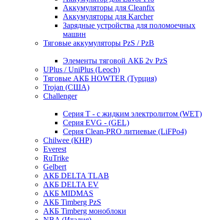
Аккумуляторы для Cleanfix
Аккумуляторы для Karcher
Зарядные устройства для поломоечных
машин
Тяговые аккумуляторы PzS / PzB
Элементы тяговой АКБ 2v PzS
UPlus / UniPlus (Leoch)
Тяговые АКБ HOWTER (Турция)
Trojan (США)
Challenger
Серия T - с жидким электролитом (WET)
Серия EVG - (GEL)
Серия Clean-PRO литиевые (LiFPo4)
Chilwee (КНР)
Everest
RuTrike
Gelbert
АКБ DELTA TLAB
АКБ DELTA EV
АКБ MIDMAS
АКБ Timberg PzS
АКБ Timberg моноблоки
NBA (Италия)