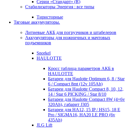
Серии «Стандарт» (R)
Стабилизаторы Энергия : все типы
Тиристорные
Тяговые аккумуляторы.
Литиевые АКБ для погрузчиков и штабелеров
Аккумуляторы для ножничных и мачтовых
подъемников
Snorkel
HAULOTTE
Кросc таблица параметров АКБ в
HAULOTTE
Батареи для Haulotte Optimum 6, 8 / Star
6 / Compact 8mt (12v 105Ah)
Батареи для Haulotte Compact 8, 10, 12,
14 / Star 6 PICKING / Star 8/10
Батареи для Haulotte Compact 8W (4×6v
320Ah), габарит J305
Батареи для HA12, 15 IP / HS15, 18 E
Pro / SIGMA16, HA20 LE PRO (6v
435Ah)
JLG Lift