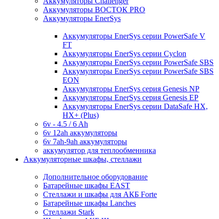
Аккумуляторы Challenger
Аккумуляторы ВОСТОК PRO
Аккумуляторы EnerSys
Аккумуляторы EnerSys серии PowerSafe V
FT
Аккумуляторы EnerSys серии Cyclon
Аккумуляторы EnerSys серии PowerSafe SBS
Аккумуляторы EnerSys серии PowerSafe SBS
EON
Аккумуляторы EnerSys серия Genesis NP
Аккумуляторы EnerSys серия Genesis EP
Аккумуляторы EnerSys серии DataSafe HX,
HX+ (Plus)
6v - 4.5 / 6 Ah
6v 12ah аккумуляторы
6v 7ah-9ah аккумуляторы
аккумулятор для теплообменника
Аккумуляторные шкафы, стеллажи
Дополнительное оборудование
Батарейные шкафы EAST
Стеллажи и шкафы для АКБ Forte
Батарейные шкафы Lanches
Стеллажи Stark