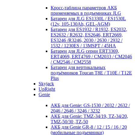
Кросc-таблица параметров АКБ
применяемых в подъемниках JLG
Батареи для JLG ES1330L / ES1530L
(12v, 105-130Ah, GEL-AGM)
Батареи для ES1932 / R1932, ES2032,
ES2632 / R2632, ES2646, ERT2669,
ES3246 /R3246, 2030 / 2630 / 2932 /
1532 / 1230ES / 13MSPT / 45HA
Батареи для JLG серии ERT3369,
ERT4069, ERT4769 / CM2033 / CM2046
/ CM2546 / CM2558
Батареи для вертикальных
подъёмников Toucan T8E / T10E / T12E
Plus
Skyjack
UpRight
Genie
АКБ для Genie: GS-1530 / 2032 / 2632 /
2046 / 2646 / 3246 / 3232
АКБ для Genie: TMZ-34/19, TZ-34/20,
TMZ-50/30 ,TZ-50
АКБ для Genie GR-8 / 12 / 15 / 16 / 20
(мобильные подъемники)