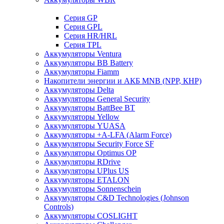
Cерия GP
Серия GPL
Серия HR/HRL
Серия TPL
Аккумуляторы Ventura
Аккумуляторы BB Battery
Аккумуляторы Fiamm
Накопители энергии и АКБ MNB (NPP, КНР)
Аккумуляторы Delta
Аккумуляторы General Security
Аккумуляторы BattBee BT
Аккумуляторы Yellow
Аккумуляторы YUASA
Аккумуляторы +A-LFA (Alarm Force)
Аккумуляторы Security Force SF
Аккумуляторы Optimus OP
Аккумуляторы RDrive
Аккумуляторы UPlus US
Аккумуляторы ETALON
Аккумуляторы Sonnenschein
Аккумуляторы С&D Technologies (Johnson
Controls)
Аккумуляторы COSLIGHT