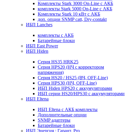
Комплекты Stark 3000 On-Line с АКБ
комплекты Stark 5000 On-Line с АКБ
Комплекты Stark 10 кВт с АКБ
доп. опции SNMP catt, Dry-contakt
ИБП Lanches
комплекты с АКБ
Батарейные блоки
ИБП East Power
ИБП Hiden
Серия HS35 HRK25
Серия HPS20 (НЧ с корректором
напряжения)
Серия HS20 / HS25 (ВЧ, OFF-Line)
Серия HPS30 (НЧ, OFF-Line)
ИБП Hiden HPS20 с аккумуляторами
ИБП серии HS20/HPS30 с аккумуляторами
ИБП Eltena
ИБП Eltena с АКБ комплекты
Дополнительные опции
SNMP адаптеры
Батарейные блоки
ИБП Энергия : Гарант, Pro