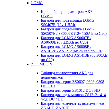
LGMG
Крос таблица параметров АКБ в
LGMG
Батареи для подъемника LGMG
SS0407E (12v 115Ah)
Батареи для подъемника LGMG
SS0507E / SS0607E (12v 150Ah по С20)
Батареи для LGMG AS0607E /
AS0608E (6v 225Ah по С20)
Батареи для LGMG AS0808E /
AS1012E / AS1212 (6v 240Ah по С20)
Батареи для LGMG AS1413E (6v 300Ah
по С20)
ZOOMLION
Таблица соответствия АКБ для
подъемников
Батареи для серии ZS0607, 0608, 0808
DC / HD
Батареи для серии ZS1012 DC / HD
Батареи для подъемников ZS1212 1414
мод. DC / HD
Батареи для коленчатых подъемников
ZA14JE, ZA20JE