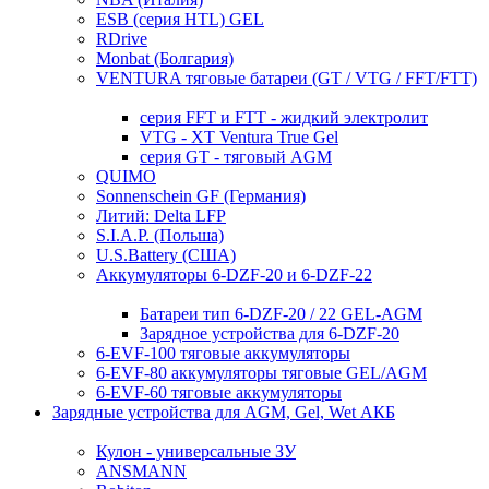
ESB (серия HTL) GEL
RDrive
Monbat (Болгария)
VENTURA тяговые батареи (GT / VTG / FFT/FTT)
серия FFT и FTT - жидкий электролит
VTG - XT Ventura True Gel
серия GT - тяговый AGM
QUIMO
Sonnenschein GF (Германия)
Литий: Delta LFP
S.I.A.P. (Польша)
U.S.Battery (США)
Аккумуляторы 6-DZF-20 и 6-DZF-22
Батареи тип 6-DZF-20 / 22 GEL-AGM
Зарядное устройства для 6-DZF-20
6-EVF-100 тяговые аккумуляторы
6-EVF-80 аккумуляторы тяговые GEL/AGM
6-EVF-60 тяговые аккумуляторы
Зарядные устройства для AGM, Gel, Wet АКБ
Кулон - универсальные ЗУ
ANSMANN