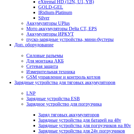
eXtremal HD (12N, U1, YB)
GOLD-GEL
IRidium-Platinum
Silver
Аккумуляторы UPlus
Мото аккумуляторы Delta CT, EPS
Аккумуляторы ИРКУТ
пуско-зарядные устройства, мини-бустеры
Доп. оборудование
Силовые разъемы
Для монтажа АКБ
Сетевая защита
Измерительная техника
GSM управление и контроль котлов
Зарядные устройства для тяговых аккумуляторов
LNP
Зарядные устройства ESB
Зарядное устройство для погрузчика
Заряд тяговых аккумуляторов
Зарядные устройства для батарей на 48v
Зарядные устройства для погрузчиков на 80v
Зарядные устройства для 24v погрузчиков