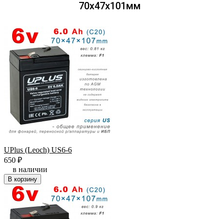
70х47х101мм
UPlus (Leoch) US6-6
650
₽
в наличии
В корзину