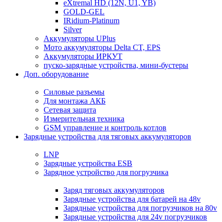
eXtremal HD (12N, U1, YB)
GOLD-GEL
IRidium-Platinum
Silver
Аккумуляторы UPlus
Мото аккумуляторы Delta CT, EPS
Аккумуляторы ИРКУТ
пуско-зарядные устройства, мини-бустеры
Доп. оборудование
Силовые разъемы
Для монтажа АКБ
Сетевая защита
Измерительная техника
GSM управление и контроль котлов
Зарядные устройства для тяговых аккумуляторов
LNP
Зарядные устройства ESB
Зарядное устройство для погрузчика
Заряд тяговых аккумуляторов
Зарядные устройства для батарей на 48v
Зарядные устройства для погрузчиков на 80v
Зарядные устройства для 24v погрузчиков