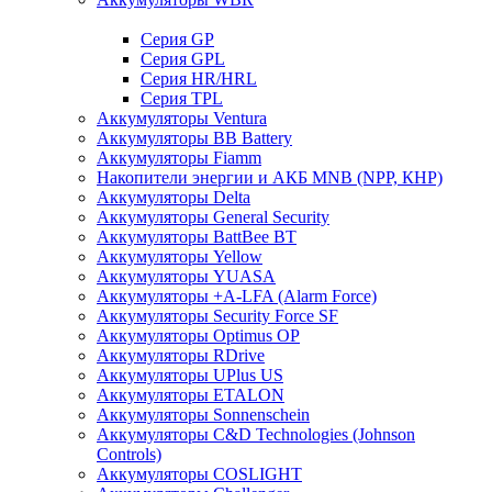
Cерия GP
Серия GPL
Серия HR/HRL
Серия TPL
Аккумуляторы Ventura
Аккумуляторы BB Battery
Аккумуляторы Fiamm
Накопители энергии и АКБ MNB (NPP, КНР)
Аккумуляторы Delta
Аккумуляторы General Security
Аккумуляторы BattBee BT
Аккумуляторы Yellow
Аккумуляторы YUASA
Аккумуляторы +A-LFA (Alarm Force)
Аккумуляторы Security Force SF
Аккумуляторы Optimus OP
Аккумуляторы RDrive
Аккумуляторы UPlus US
Аккумуляторы ETALON
Аккумуляторы Sonnenschein
Аккумуляторы С&D Technologies (Johnson
Controls)
Аккумуляторы COSLIGHT