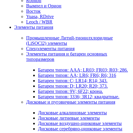
Robiton
Вымпел и Орион
Восток
Yuasa, RDrive
Leoch / WBR
Элементы питания
Промышленные Литий-тионилхлоридные
(LiSOCl2) элементы
Спецэлементы питания
Элементы питания и батареи основных
типоразмеров
Батареи типов: AAA; LR03; FR03; R03; 286.
Батареи типов: AA; LR6; FR6; R6; 316
Батареи типов: C; LR14; R14; 343.
Батареи типов: D; LR20; R20; 373.
Батареи типов: 9V; 6F22; крона.
Батареи типов: 3336; 3R12; квадратные.
Дисковые и пуговичные элементы питания
Дисковые алкалиновые элементы
Дисковые литиевые элементы
Дисковые воздушно-цинковые элементы
Дисковые серебряно-цинковые элементы