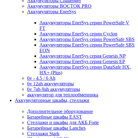
Аккумуляторы Challenger
Аккумуляторы ВОСТОК PRO
Аккумуляторы EnerSys
Аккумуляторы EnerSys серии PowerSafe V
FT
Аккумуляторы EnerSys серии Cyclon
Аккумуляторы EnerSys серии PowerSafe SBS
Аккумуляторы EnerSys серии PowerSafe SBS
EON
Аккумуляторы EnerSys серия Genesis NP
Аккумуляторы EnerSys серия Genesis EP
Аккумуляторы EnerSys серии DataSafe HX,
HX+ (Plus)
6v - 4.5 / 6 Ah
6v 12ah аккумуляторы
6v 7ah-9ah аккумуляторы
аккумулятор для теплообменника
Аккумуляторные шкафы, стеллажи
Дополнительное оборудование
Батарейные шкафы EAST
Стеллажи и шкафы для АКБ Forte
Батарейные шкафы Lanches
Стеллажи Stark