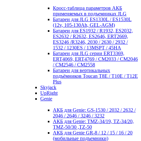
Кросc-таблица параметров АКБ
применяемых в подъемниках JLG
Батареи для JLG ES1330L / ES1530L
(12v, 105-130Ah, GEL-AGM)
Батареи для ES1932 / R1932, ES2032,
ES2632 / R2632, ES2646, ERT2669,
ES3246 /R3246, 2030 / 2630 / 2932 /
1532 / 1230ES / 13MSPT / 45HA
Батареи для JLG серии ERT3369,
ERT4069, ERT4769 / CM2033 / CM2046
/ CM2546 / CM2558
Батареи для вертикальных
подъёмников Toucan T8E / T10E / T12E
Plus
Skyjack
UpRight
Genie
АКБ для Genie: GS-1530 / 2032 / 2632 /
2046 / 2646 / 3246 / 3232
АКБ для Genie: TMZ-34/19, TZ-34/20,
TMZ-50/30 ,TZ-50
АКБ для Genie GR-8 / 12 / 15 / 16 / 20
(мобильные подъемники)