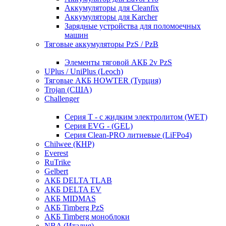
Аккумуляторы для Cleanfix
Аккумуляторы для Karcher
Зарядные устройства для поломоечных
машин
Тяговые аккумуляторы PzS / PzB
Элементы тяговой АКБ 2v PzS
UPlus / UniPlus (Leoch)
Тяговые АКБ HOWTER (Турция)
Trojan (США)
Challenger
Серия T - с жидким электролитом (WET)
Серия EVG - (GEL)
Серия Clean-PRO литиевые (LiFPo4)
Chilwee (КНР)
Everest
RuTrike
Gelbert
АКБ DELTA TLAB
АКБ DELTA EV
АКБ MIDMAS
АКБ Timberg PzS
АКБ Timberg моноблоки
NBA (Италия)