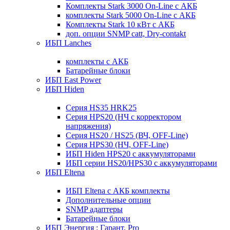
Комплекты Stark 3000 On-Line с АКБ
комплекты Stark 5000 On-Line с АКБ
Комплекты Stark 10 кВт с АКБ
доп. опции SNMP catt, Dry-contakt
ИБП Lanches
комплекты с АКБ
Батарейные блоки
ИБП East Power
ИБП Hiden
Серия HS35 HRK25
Серия HPS20 (НЧ с корректором
напряжения)
Серия HS20 / HS25 (ВЧ, OFF-Line)
Серия HPS30 (НЧ, OFF-Line)
ИБП Hiden HPS20 с аккумуляторами
ИБП серии HS20/HPS30 с аккумуляторами
ИБП Eltena
ИБП Eltena с АКБ комплекты
Дополнительные опции
SNMP адаптеры
Батарейные блоки
ИБП Энергия : Гарант, Pro