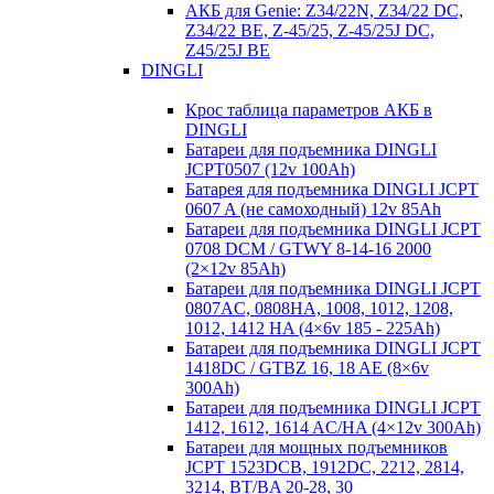
АКБ для Genie: Z34/22N, Z34/22 DC,
Z34/22 BE, Z-45/25, Z-45/25J DC,
Z45/25J BE
DINGLI
Крос таблица параметров АКБ в
DINGLI
Батареи для подъемника DINGLI
JCPT0507 (12v 100Ah)
Батарея для подъемника DINGLI JCPT
0607 A (не самоходный) 12v 85Ah
Батареи для подъемника DINGLI JCPT
0708 DCM / GTWY 8-14-16 2000
(2×12v 85Ah)
Батареи для подъемника DINGLI JCPT
0807AC, 0808HA, 1008, 1012, 1208,
1012, 1412 HA (4×6v 185 - 225Ah)
Батареи для подъемника DINGLI JCPT
1418DC / GTBZ 16, 18 AE (8×6v
300Ah)
Батареи для подъемника DINGLI JCPT
1412, 1612, 1614 AC/HA (4×12v 300Ah)
Батареи для мощных подъемников
JCPT 1523DCB, 1912DC, 2212, 2814,
3214, BT/BA 20-28, 30