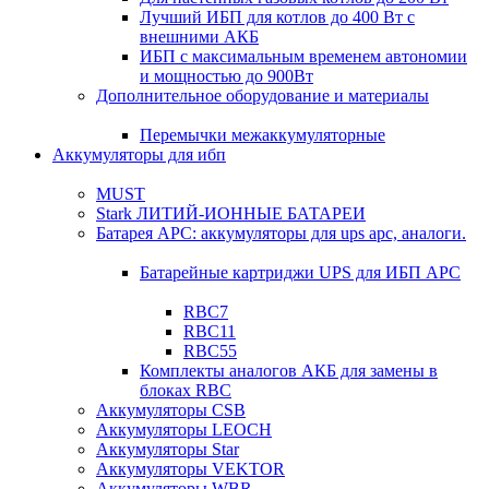
Лучший ИБП для котлов до 400 Вт с
внешними АКБ
ИБП с максимальным временем автономии
и мощностью до 900Вт
Дополнительное оборудование и материалы
Перемычки межаккумуляторные
Аккумуляторы для ибп
MUST
Stark ЛИТИЙ-ИОННЫЕ БАТАРЕИ
Батарея APC: аккумуляторы для ups apc, аналоги.
Батарейные картриджи UPS для ИБП APC
RBC7
RBC11
RBC55
Комплекты аналогов АКБ для замены в
блоках RBC
Аккумуляторы CSB
Аккумуляторы LEOCH
Аккумуляторы Star
Аккумуляторы VEKTOR
Аккумуляторы WBR