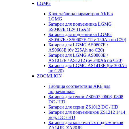
LGMG
Крос таблица параметров АКБ в
LGMG
Батареи для подъемника LGMG
SS0407E (12v 115Ah)
Батареи для подъемника LGMG
SS0507E / SS0607E (12v 150Ah по С20)
Батареи для LGMG AS0607E /
AS0608E (6v 225Ah по С20)
Батареи для LGMG AS0808E /
AS1012E / AS1212 (6v 240Ah по С20)
Батареи для LGMG AS1413E (6v 300Ah
по С20)
ZOOMLION
Таблица соответствия АКБ для
подъемников
Батареи для серии ZS0607, 0608, 0808
DC / HD
Батареи для серии ZS1012 DC / HD
Батареи для подъемников ZS1212 1414
мод. DC / HD
Батареи для коленчатых подъемников
ZA14JE, ZA20JE