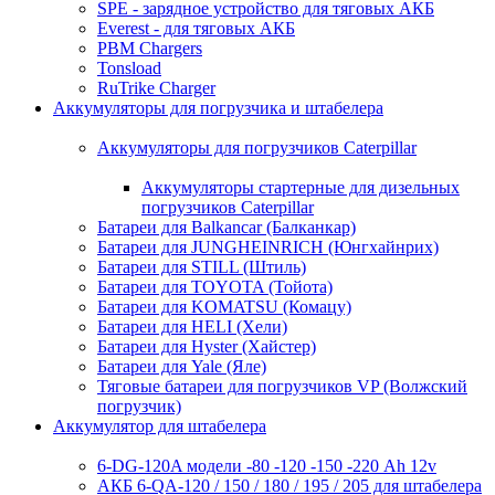
SPE - зарядное устройство для тяговых АКБ
Everest - для тяговых АКБ
PBM Chargers
Tonsload
RuTrike Charger
Аккумуляторы для погрузчика и штабелера
Аккумуляторы для погрузчиков Caterpillar
Аккумуляторы стартерные для дизельных
погрузчиков Caterpillar
Батареи для Balkancar (Балканкар)
Батареи для JUNGHEINRICH (Юнгхайнрих)
Батареи для STILL (Штиль)
Батареи для TOYOTA (Тойота)
Батареи для KOMATSU (Комацу)
Батареи для HELI (Хели)
Батареи для Hyster (Хайстер)
Батареи для Yale (Яле)
Тяговые батареи для погрузчиков VP (Волжский
погрузчик)
Аккумулятор для штабелера
6-DG-120A модели -80 -120 -150 -220 Ah 12v
АКБ 6-QA-120 / 150 / 180 / 195 / 205 для штабелера