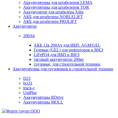
Аккумуляторы для штабелеров LEMA
Аккумуляторы для штабелеров TOR
Аккумулятор для штабелера Xilin
АКБ для штабелера NOBLELIFT
АКБ для штабелера PROLIFT
Аккумулятор
200Ah
АКБ 12в 200Ач для ИБП. AGM/GEL
Гелевые (GEL) для инверторов и ВИЭ
LiFePO4 для ИБП и ВИЭ
тяговый аккумулятор 200ач
грузовые, для строительной техники
Аккумуляторы для грузовиков и строительной техники
D23
bci31
truck-c
UniPlus
Аккумуляторы RDrive
Аккумуляторы MOLL