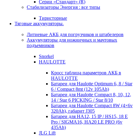
Серии «Стандарт» (R)
Стабилизаторы Энергия : все типы
Тиристорные
Тяговые аккумуляторы.
Литиевые АКБ для погрузчиков и штабелеров
Аккумуляторы для ножничных и мачтовых
подъемников
Snorkel
HAULOTTE
Кросc таблица параметров АКБ в
HAULOTTE
Батареи для Haulotte Optimum 6, 8 / Star
6 / Compact 8mt (12v 105Ah)
Батареи для Haulotte Compact 8, 10, 12,
14 / Star 6 PICKING / Star 8/10
Батареи для Haulotte Compact 8W (4×6v
320Ah), габарит J305
Батареи для HA12, 15 IP / HS15, 18 E
Pro / SIGMA16, HA20 LE PRO (6v
435Ah)
JLG Lift