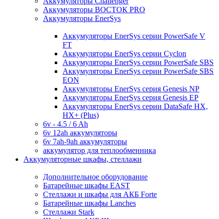
Аккумуляторы Challenger
Аккумуляторы ВОСТОК PRO
Аккумуляторы EnerSys
Аккумуляторы EnerSys серии PowerSafe V
FT
Аккумуляторы EnerSys серии Cyclon
Аккумуляторы EnerSys серии PowerSafe SBS
Аккумуляторы EnerSys серии PowerSafe SBS
EON
Аккумуляторы EnerSys серия Genesis NP
Аккумуляторы EnerSys серия Genesis EP
Аккумуляторы EnerSys серии DataSafe HX,
HX+ (Plus)
6v - 4.5 / 6 Ah
6v 12ah аккумуляторы
6v 7ah-9ah аккумуляторы
аккумулятор для теплообменника
Аккумуляторные шкафы, стеллажи
Дополнительное оборудование
Батарейные шкафы EAST
Стеллажи и шкафы для АКБ Forte
Батарейные шкафы Lanches
Стеллажи Stark