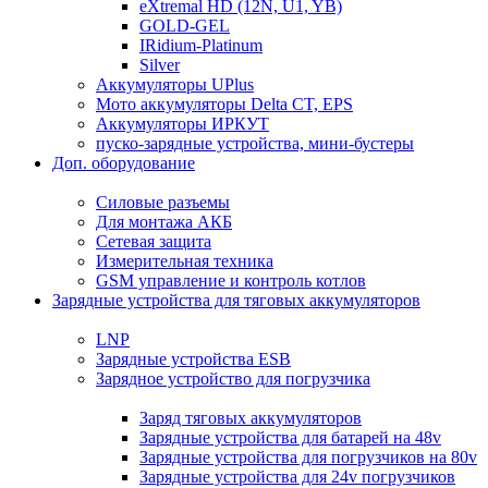
eXtremal HD (12N, U1, YB)
GOLD-GEL
IRidium-Platinum
Silver
Аккумуляторы UPlus
Мото аккумуляторы Delta CT, EPS
Аккумуляторы ИРКУТ
пуско-зарядные устройства, мини-бустеры
Доп. оборудование
Силовые разъемы
Для монтажа АКБ
Сетевая защита
Измерительная техника
GSM управление и контроль котлов
Зарядные устройства для тяговых аккумуляторов
LNP
Зарядные устройства ESB
Зарядное устройство для погрузчика
Заряд тяговых аккумуляторов
Зарядные устройства для батарей на 48v
Зарядные устройства для погрузчиков на 80v
Зарядные устройства для 24v погрузчиков