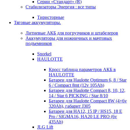
Серии «Стандарт» (R)
Стабилизаторы Энергия : все типы
Тиристорные
Тяговые аккумуляторы.
Литиевые АКБ для погрузчиков и штабелеров
Аккумуляторы для ножничных и мачтовых
подъемников
Snorkel
HAULOTTE
Кросc таблица параметров АКБ в
HAULOTTE
Батареи для Haulotte Optimum 6, 8 / Star
6 / Compact 8mt (12v 105Ah)
Батареи для Haulotte Compact 8, 10, 12,
14 / Star 6 PICKING / Star 8/10
Батареи для Haulotte Compact 8W (4×6v
320Ah), габарит J305
Батареи для HA12, 15 IP / HS15, 18 E
Pro / SIGMA16, HA20 LE PRO (6v
435Ah)
JLG Lift