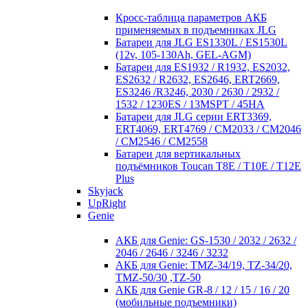
Кросc-таблица параметров АКБ
применяемых в подъемниках JLG
Батареи для JLG ES1330L / ES1530L
(12v, 105-130Ah, GEL-AGM)
Батареи для ES1932 / R1932, ES2032,
ES2632 / R2632, ES2646, ERT2669,
ES3246 /R3246, 2030 / 2630 / 2932 /
1532 / 1230ES / 13MSPT / 45HA
Батареи для JLG серии ERT3369,
ERT4069, ERT4769 / CM2033 / CM2046
/ CM2546 / CM2558
Батареи для вертикальных
подъёмников Toucan T8E / T10E / T12E
Plus
Skyjack
UpRight
Genie
АКБ для Genie: GS-1530 / 2032 / 2632 /
2046 / 2646 / 3246 / 3232
АКБ для Genie: TMZ-34/19, TZ-34/20,
TMZ-50/30 ,TZ-50
АКБ для Genie GR-8 / 12 / 15 / 16 / 20
(мобильные подъемники)