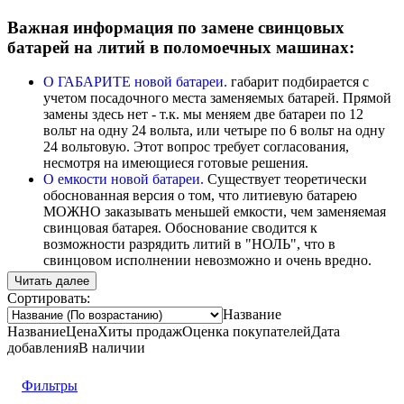
Важная информация по замене свинцовых
батарей на литий в поломоечных машинах:
О ГАБАРИТЕ новой батареи.
габарит подбирается с
учетом посадочного места заменяемых батарей. Прямой
замены здесь нет - т.к. мы меняем две батареи по 12
вольт на одну 24 вольта, или четыре по 6 вольт на одну
24 вольтовую. Этот вопрос требует согласования,
несмотря на имеющиеся готовые решения.
О емкости новой батареи.
Существует теоретически
обоснованная версия о том, что литиевую батарею
МОЖНО заказывать меньшей емкости, чем заменяемая
свинцовая батарея. Обоснование сводится к
возможности разрядить литий в "НОЛЬ", что в
свинцовом исполнении невозможно и очень вредно.
Называются цифры 20-25% от емкости свинца. В теории
Читать далее
это правильно, но на практике, в условиях работы
Сортировать:
батареи 24/7 в корне НЕВЕРНО! Не учитывается
Название
температурный режим, при котором, в момент разряда и
Название
Цена
Хиты продаж
Оценка
покупателей
Дата
последующего заряда литиевая батарея, работающая "на
добавления
В наличии
полную катушку" не успевает охладится, что
существенно снижает ее срок службы и даже возникали
Фильтры
ситуации блокировки батареи платой контроля.