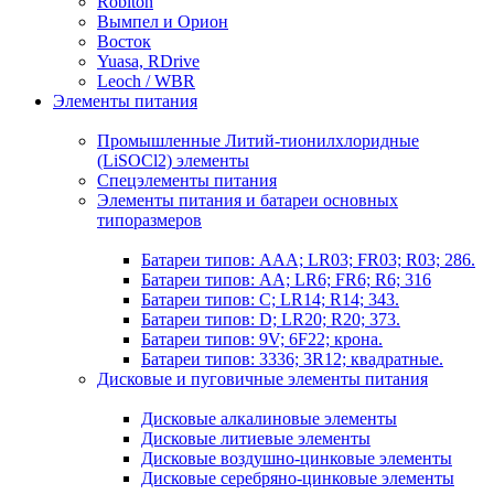
Robiton
Вымпел и Орион
Восток
Yuasa, RDrive
Leoch / WBR
Элементы питания
Промышленные Литий-тионилхлоридные
(LiSOCl2) элементы
Спецэлементы питания
Элементы питания и батареи основных
типоразмеров
Батареи типов: AAA; LR03; FR03; R03; 286.
Батареи типов: AA; LR6; FR6; R6; 316
Батареи типов: C; LR14; R14; 343.
Батареи типов: D; LR20; R20; 373.
Батареи типов: 9V; 6F22; крона.
Батареи типов: 3336; 3R12; квадратные.
Дисковые и пуговичные элементы питания
Дисковые алкалиновые элементы
Дисковые литиевые элементы
Дисковые воздушно-цинковые элементы
Дисковые серебряно-цинковые элементы