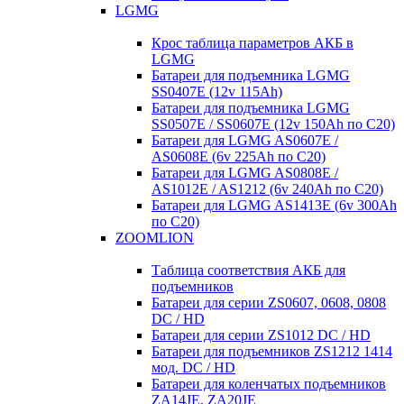
LGMG
Крос таблица параметров АКБ в
LGMG
Батареи для подъемника LGMG
SS0407E (12v 115Ah)
Батареи для подъемника LGMG
SS0507E / SS0607E (12v 150Ah по С20)
Батареи для LGMG AS0607E /
AS0608E (6v 225Ah по С20)
Батареи для LGMG AS0808E /
AS1012E / AS1212 (6v 240Ah по С20)
Батареи для LGMG AS1413E (6v 300Ah
по С20)
ZOOMLION
Таблица соответствия АКБ для
подъемников
Батареи для серии ZS0607, 0608, 0808
DC / HD
Батареи для серии ZS1012 DC / HD
Батареи для подъемников ZS1212 1414
мод. DC / HD
Батареи для коленчатых подъемников
ZA14JE, ZA20JE