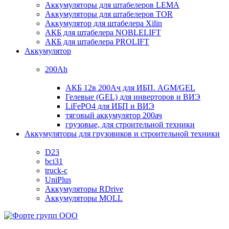
Аккумуляторы для штабелеров LEMA
Аккумуляторы для штабелеров TOR
Аккумулятор для штабелера Xilin
АКБ для штабелера NOBLELIFT
АКБ для штабелера PROLIFT
Аккумулятор
200Ah
АКБ 12в 200Ач для ИБП. AGM/GEL
Гелевые (GEL) для инверторов и ВИЭ
LiFePO4 для ИБП и ВИЭ
тяговый аккумулятор 200ач
грузовые, для строительной техники
Аккумуляторы для грузовиков и строительной техники
D23
bci31
truck-c
UniPlus
Аккумуляторы RDrive
Аккумуляторы MOLL