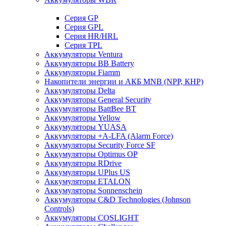
Cерия GP
Серия GPL
Серия HR/HRL
Серия TPL
Аккумуляторы Ventura
Аккумуляторы BB Battery
Аккумуляторы Fiamm
Накопители энергии и АКБ MNB (NPP, КНР)
Аккумуляторы Delta
Аккумуляторы General Security
Аккумуляторы BattBee BT
Аккумуляторы Yellow
Аккумуляторы YUASA
Аккумуляторы +A-LFA (Alarm Force)
Аккумуляторы Security Force SF
Аккумуляторы Optimus OP
Аккумуляторы RDrive
Аккумуляторы UPlus US
Аккумуляторы ETALON
Аккумуляторы Sonnenschein
Аккумуляторы С&D Technologies (Johnson
Controls)
Аккумуляторы COSLIGHT