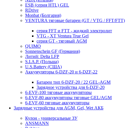
ESB (серия HTL) GEL
RDrive
Monbat (Болгария)
VENTURA тяговые батареи (GT / VTG / FFT/FTT)
серия FFT и FTT - жидкий электролит
VTG - XT Ventura True Gel
серия GT - тяговый AGM
QUIMO
Sonnenschein GF (Германия)
Литий: Delta LFP
S.I.A.P. (Польша)
U.S.Battery (США)
Аккумуляторы 6-DZF-20 и 6-DZF-22
Батареи тип 6-DZF-20 / 22 GEL-AGM
Зарядное устройства для 6-DZF-20
6-EVF-100 тяговые аккумуляторы
6-EVF-80 аккумуляторы тяговые GEL/AGM
6-EVF-60 тяговые аккумуляторы
Зарядные устройства для AGM, Gel, Wet АКБ
Кулон - универсальные ЗУ
ANSMANN