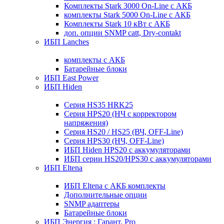
Комплекты Stark 3000 On-Line с АКБ
комплекты Stark 5000 On-Line с АКБ
Комплекты Stark 10 кВт с АКБ
доп. опции SNMP catt, Dry-contakt
ИБП Lanches
комплекты с АКБ
Батарейные блоки
ИБП East Power
ИБП Hiden
Серия HS35 HRK25
Серия HPS20 (НЧ с корректором
напряжения)
Серия HS20 / HS25 (ВЧ, OFF-Line)
Серия HPS30 (НЧ, OFF-Line)
ИБП Hiden HPS20 с аккумуляторами
ИБП серии HS20/HPS30 с аккумуляторами
ИБП Eltena
ИБП Eltena с АКБ комплекты
Дополнительные опции
SNMP адаптеры
Батарейные блоки
ИБП Энергия : Гарант, Pro