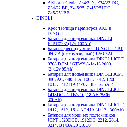
АКБ для Genie: Z34/22N, Z34/22 DC,
Z34/22 BE, Z-45/25, Z-45/25J DC,
Z45/25J BE
DINGLI
Крос таблица параметров АКБ в
DINGLI
Батареи для подъемника DINGLI
JCPT0507 (12v 100Ah)
Батарея для подъемника DINGLI JCPT
0607 A (не самоходный) 12v 85Ah
Батареи для подъемника DINGLI JCPT
0708 DCM / GTWY 8-14-16 2000
(2×12v 85Ah)
Батареи для подъемника DINGLI JCPT
0807AC, 0808HA, 1008, 1012, 1208,
1012, 1412 HA (4×6v 185 - 225Ah)
Батареи для подъемника DINGLI JCPT
1418DC / GTBZ 16, 18 AE (8×6v
300Ah)
Батареи для подъемника DINGLI JCPT
1412, 1612, 1614 AC/HA (4×12v 300Ah)
Батареи для мощных подъемников
JCPT 1523DCB, 1912DC, 2212, 2814,
3214, BT/BA 20-28, 30