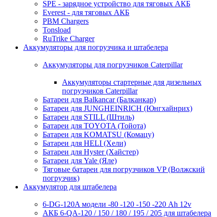
SPE - зарядное устройство для тяговых АКБ
Everest - для тяговых АКБ
PBM Chargers
Tonsload
RuTrike Charger
Аккумуляторы для погрузчика и штабелера
Аккумуляторы для погрузчиков Caterpillar
Аккумуляторы стартерные для дизельных
погрузчиков Caterpillar
Батареи для Balkancar (Балканкар)
Батареи для JUNGHEINRICH (Юнгхайнрих)
Батареи для STILL (Штиль)
Батареи для TOYOTA (Тойота)
Батареи для KOMATSU (Комацу)
Батареи для HELI (Хели)
Батареи для Hyster (Хайстер)
Батареи для Yale (Яле)
Тяговые батареи для погрузчиков VP (Волжский
погрузчик)
Аккумулятор для штабелера
6-DG-120A модели -80 -120 -150 -220 Ah 12v
АКБ 6-QA-120 / 150 / 180 / 195 / 205 для штабелера