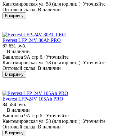
Кантемировская ул. 58 (для юр.лиц ):
Уточняйте
а литиевые моноблоки - ПАРАЛЛЕЛЬНО
Оптовый склад:
В наличии
В корзину
Если поломоечная машина работает от 24 вольт - то покупать
надо литий на 24 вольта и параллельным содинением
наращивать емкость до номинальной. Соответственно если
машина 36 вольтовая, то выбираем АКБ на 36 вольт, а не три
по 12v, как это было при свинце! Соединять литий
Everest LFP-24V 80Аh PRO
последовательно категорически не рекомендуется из-за
67 651 руб.
имеющихся в них плат BMS.
В наличии
Вавилова 9А стр 6.:
Уточняйте
Кантемировская ул. 58 (для юр.лиц ):
Уточняйте
Отправить запрос на подбор АКБ для поломоечной машины,
Оптовый склад:
В наличии
получить КП, тех. документацию и сроки поставки
В корзину
Ниже, в каталоге представлены готовые моноблоки,
выполненные на современных призматических ячеках.
Этим наши возможности не ограничиваются, во многих
случаях, литиевую батарею необходимо изготовить в
Everest LFP-24V 105Аh PRO
уникальном корпусе - для этого напишите нам запрос, мы
84 584 руб.
расчитаем оптимальный вариант!
В наличии
Вавилова 9А стр 6.:
Уточняйте
Задать любые технические вопросы Вы можете,
Кантемировская ул. 58 (для юр.лиц ):
Уточняйте
связавшись с нашим специалистом по тяговым
Оптовый склад:
В наличии
аккумуляторам
В корзину
Контакты:
Email:
forte@h-energy.ru
/ в telegram