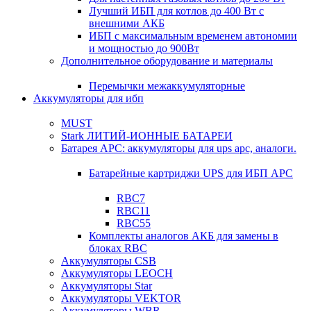
Лучший ИБП для котлов до 400 Вт с
внешними АКБ
ИБП с максимальным временем автономии
и мощностью до 900Вт
Дополнительное оборудование и материалы
Перемычки межаккумуляторные
Аккумуляторы для ибп
MUST
Stark ЛИТИЙ-ИОННЫЕ БАТАРЕИ
Батарея APC: аккумуляторы для ups apc, аналоги.
Батарейные картриджи UPS для ИБП APC
RBC7
RBC11
RBC55
Комплекты аналогов АКБ для замены в
блоках RBC
Аккумуляторы CSB
Аккумуляторы LEOCH
Аккумуляторы Star
Аккумуляторы VEKTOR
Аккумуляторы WBR