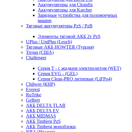
Аккумуляторы для Cleanfix
Аккумуляторы для Karcher
Зарядные устройства для поломоечных
машин
Тяговые аккумуляторы PzS / PzB
Элементы тяговой АКБ 2v PzS
UPlus / UniPlus (Leoch)
Тяговые АКБ HOWTER (Турция)
Trojan (США)
Challenger
Серия T - с жидким электролитом (WET)
Серия EVG - (GEL)
Серия Clean-PRO литиевые (LiFPo4)
Chilwee (КНР)
Everest
RuTrike
Gelbert
АКБ DELTA TLAB
АКБ DELTA EV
АКБ MIDMAS
АКБ Timberg PzS
АКБ Timberg моноблоки
NBA (Италия)