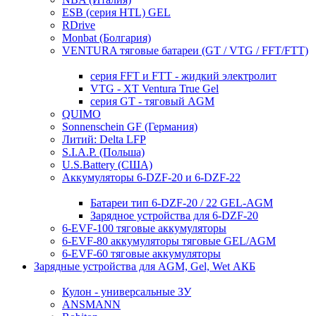
ESB (серия HTL) GEL
RDrive
Monbat (Болгария)
VENTURA тяговые батареи (GT / VTG / FFT/FTT)
серия FFT и FTT - жидкий электролит
VTG - XT Ventura True Gel
серия GT - тяговый AGM
QUIMO
Sonnenschein GF (Германия)
Литий: Delta LFP
S.I.A.P. (Польша)
U.S.Battery (США)
Аккумуляторы 6-DZF-20 и 6-DZF-22
Батареи тип 6-DZF-20 / 22 GEL-AGM
Зарядное устройства для 6-DZF-20
6-EVF-100 тяговые аккумуляторы
6-EVF-80 аккумуляторы тяговые GEL/AGM
6-EVF-60 тяговые аккумуляторы
Зарядные устройства для AGM, Gel, Wet АКБ
Кулон - универсальные ЗУ
ANSMANN