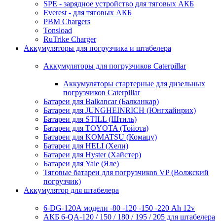
SPE - зарядное устройство для тяговых АКБ
Everest - для тяговых АКБ
PBM Chargers
Tonsload
RuTrike Charger
Аккумуляторы для погрузчика и штабелера
Аккумуляторы для погрузчиков Caterpillar
Аккумуляторы стартерные для дизельных
погрузчиков Caterpillar
Батареи для Balkancar (Балканкар)
Батареи для JUNGHEINRICH (Юнгхайнрих)
Батареи для STILL (Штиль)
Батареи для TOYOTA (Тойота)
Батареи для KOMATSU (Комацу)
Батареи для HELI (Хели)
Батареи для Hyster (Хайстер)
Батареи для Yale (Яле)
Тяговые батареи для погрузчиков VP (Волжский
погрузчик)
Аккумулятор для штабелера
6-DG-120A модели -80 -120 -150 -220 Ah 12v
АКБ 6-QA-120 / 150 / 180 / 195 / 205 для штабелера