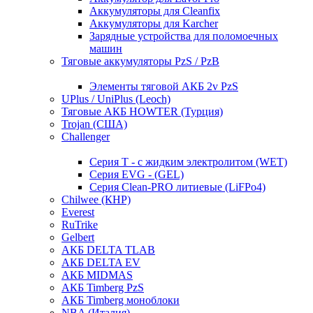
Аккумуляторы для Cleanfix
Аккумуляторы для Karcher
Зарядные устройства для поломоечных
машин
Тяговые аккумуляторы PzS / PzB
Элементы тяговой АКБ 2v PzS
UPlus / UniPlus (Leoch)
Тяговые АКБ HOWTER (Турция)
Trojan (США)
Challenger
Серия T - с жидким электролитом (WET)
Серия EVG - (GEL)
Серия Clean-PRO литиевые (LiFPo4)
Chilwee (КНР)
Everest
RuTrike
Gelbert
АКБ DELTA TLAB
АКБ DELTA EV
АКБ MIDMAS
АКБ Timberg PzS
АКБ Timberg моноблоки
NBA (Италия)