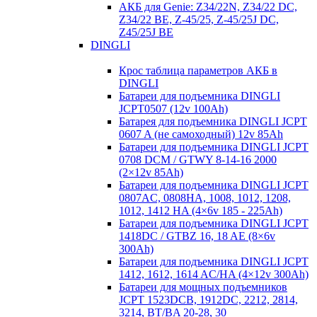
АКБ для Genie: Z34/22N, Z34/22 DC,
Z34/22 BE, Z-45/25, Z-45/25J DC,
Z45/25J BE
DINGLI
Крос таблица параметров АКБ в
DINGLI
Батареи для подъемника DINGLI
JCPT0507 (12v 100Ah)
Батарея для подъемника DINGLI JCPT
0607 A (не самоходный) 12v 85Ah
Батареи для подъемника DINGLI JCPT
0708 DCM / GTWY 8-14-16 2000
(2×12v 85Ah)
Батареи для подъемника DINGLI JCPT
0807AC, 0808HA, 1008, 1012, 1208,
1012, 1412 HA (4×6v 185 - 225Ah)
Батареи для подъемника DINGLI JCPT
1418DC / GTBZ 16, 18 AE (8×6v
300Ah)
Батареи для подъемника DINGLI JCPT
1412, 1612, 1614 AC/HA (4×12v 300Ah)
Батареи для мощных подъемников
JCPT 1523DCB, 1912DC, 2212, 2814,
3214, BT/BA 20-28, 30