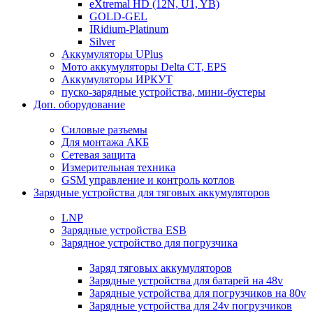
eXtremal HD (12N, U1, YB)
GOLD-GEL
IRidium-Platinum
Silver
Аккумуляторы UPlus
Мото аккумуляторы Delta CT, EPS
Аккумуляторы ИРКУТ
пуско-зарядные устройства, мини-бустеры
Доп. оборудование
Силовые разъемы
Для монтажа АКБ
Сетевая защита
Измерительная техника
GSM управление и контроль котлов
Зарядные устройства для тяговых аккумуляторов
LNP
Зарядные устройства ESB
Зарядное устройство для погрузчика
Заряд тяговых аккумуляторов
Зарядные устройства для батарей на 48v
Зарядные устройства для погрузчиков на 80v
Зарядные устройства для 24v погрузчиков