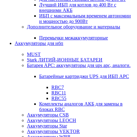
Лучший ИБП для котлов до 400 Вт с
внешними АКБ
ИБП с максимальным временем автономии
и мощностью до 900Вт
Дополнительное оборудование и материалы
Перемычки межаккумуляторные
Аккумуляторы для ибп
MUST
Stark ЛИТИЙ-ИОННЫЕ БАТАРЕИ
Батарея APC: аккумуляторы для ups apc, аналоги.
Батарейные картриджи UPS для ИБП APC
RBC7
RBC11
RBC55
Комплекты аналогов АКБ для замены в
блоках RBC
Аккумуляторы CSB
Аккумуляторы LEOCH
Аккумуляторы Star
Аккумуляторы VEKTOR
Аккумуляторы WBR