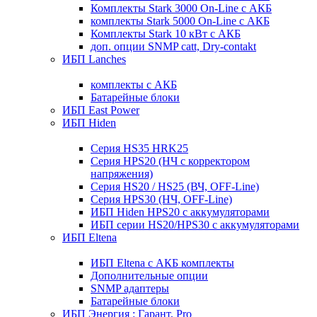
Комплекты Stark 3000 On-Line с АКБ
комплекты Stark 5000 On-Line с АКБ
Комплекты Stark 10 кВт с АКБ
доп. опции SNMP catt, Dry-contakt
ИБП Lanches
комплекты с АКБ
Батарейные блоки
ИБП East Power
ИБП Hiden
Серия HS35 HRK25
Серия HPS20 (НЧ с корректором
напряжения)
Серия HS20 / HS25 (ВЧ, OFF-Line)
Серия HPS30 (НЧ, OFF-Line)
ИБП Hiden HPS20 с аккумуляторами
ИБП серии HS20/HPS30 с аккумуляторами
ИБП Eltena
ИБП Eltena с АКБ комплекты
Дополнительные опции
SNMP адаптеры
Батарейные блоки
ИБП Энергия : Гарант, Pro