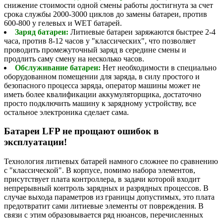
снижение стоимости одной смены работы достигнута за счет
срока службы 2000-3000 циклов до замены батареи, против
600-800 у гелевых и WET батарей.
Заряд батареи:
Литиевые батареи заряжаются быстрее 2-4
часа, против 8-12 часов у "классических", что позволяет
проводить промежуточный заряд в середине смены и
продлить саму смену на несколько часов.
Обслуживание батареи:
Нет необходимости в специально
оборудованном помещении для заряда, в силу простого и
безопасного процесса заряда, оператор машины может не
иметь более квалификации аккумуляторщика, достаточно
просто подключить машину к зарядному устройству, все
остальное электроника сделает сама.
Батареи LFP не прощают ошибок в
эксплуатации!
Технология литиевых батарей намного сложнее по сравнению
с "классической". В корпусе, помимо набора элементов,
присутствует плата контроллера, в задачи которой входит
непрерывный контроль зарядных и разрядных процессов. В
случае выхода параметров из границы допустимых, это плата
предотвратит сами литиевые элементы от повреждения. В
связи с этим образовывается ряд нюансов, перечисленных