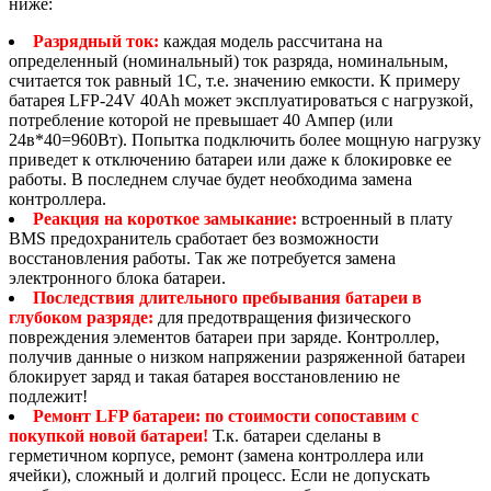
ниже:
Разрядный ток:
каждая модель рассчитана на
определенный (номинальный) ток разряда, номинальным,
считается ток равный 1С, т.е. значению емкости. К примеру
батарея LFP-24V 40Аh может эксплуатироваться с нагрузкой,
потребление которой не превышает 40 Ампер (или
24в*40=960Вт). Попытка подключить более мощную нагрузку
приведет к отключению батареи или даже к блокировке ее
работы. В последнем случае будет необходима замена
контроллера.
Реакция на короткое замыкание:
встроенный в плату
BMS предохранитель сработает без возможности
восстановления работы. Так же потребуется замена
электронного блока батареи.
Последствия длительного пребывания батареи в
глубоком разряде:
для предотвращения физического
повреждения элементов батареи при заряде. Контроллер,
получив данные о низком напряжении разряженной батареи
блокирует заряд и такая батарея восстановлению не
подлежит!
Ремонт LFP батареи: по стоимости сопоставим с
покупкой новой батареи!
Т.к. батареи сделаны в
герметичном корпусе, ремонт (замена контроллера или
ячейки), сложный и долгий процесс. Если не допускать