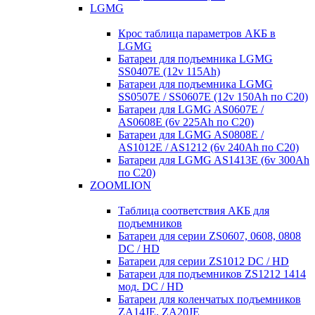
LGMG
Крос таблица параметров АКБ в
LGMG
Батареи для подъемника LGMG
SS0407E (12v 115Ah)
Батареи для подъемника LGMG
SS0507E / SS0607E (12v 150Ah по С20)
Батареи для LGMG AS0607E /
AS0608E (6v 225Ah по С20)
Батареи для LGMG AS0808E /
AS1012E / AS1212 (6v 240Ah по С20)
Батареи для LGMG AS1413E (6v 300Ah
по С20)
ZOOMLION
Таблица соответствия АКБ для
подъемников
Батареи для серии ZS0607, 0608, 0808
DC / HD
Батареи для серии ZS1012 DC / HD
Батареи для подъемников ZS1212 1414
мод. DC / HD
Батареи для коленчатых подъемников
ZA14JE, ZA20JE