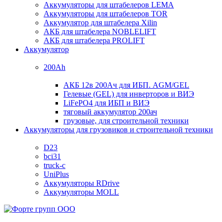
Аккумуляторы для штабелеров LEMA
Аккумуляторы для штабелеров TOR
Аккумулятор для штабелера Xilin
АКБ для штабелера NOBLELIFT
АКБ для штабелера PROLIFT
Аккумулятор
200Ah
АКБ 12в 200Ач для ИБП. AGM/GEL
Гелевые (GEL) для инверторов и ВИЭ
LiFePO4 для ИБП и ВИЭ
тяговый аккумулятор 200ач
грузовые, для строительной техники
Аккумуляторы для грузовиков и строительной техники
D23
bci31
truck-c
UniPlus
Аккумуляторы RDrive
Аккумуляторы MOLL