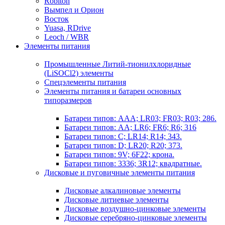
Robiton
Вымпел и Орион
Восток
Yuasa, RDrive
Leoch / WBR
Элементы питания
Промышленные Литий-тионилхлоридные
(LiSOCl2) элементы
Спецэлементы питания
Элементы питания и батареи основных
типоразмеров
Батареи типов: AAA; LR03; FR03; R03; 286.
Батареи типов: AA; LR6; FR6; R6; 316
Батареи типов: C; LR14; R14; 343.
Батареи типов: D; LR20; R20; 373.
Батареи типов: 9V; 6F22; крона.
Батареи типов: 3336; 3R12; квадратные.
Дисковые и пуговичные элементы питания
Дисковые алкалиновые элементы
Дисковые литиевые элементы
Дисковые воздушно-цинковые элементы
Дисковые серебряно-цинковые элементы