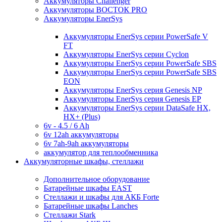
Аккумуляторы Challenger
Аккумуляторы ВОСТОК PRO
Аккумуляторы EnerSys
Аккумуляторы EnerSys серии PowerSafe V
FT
Аккумуляторы EnerSys серии Cyclon
Аккумуляторы EnerSys серии PowerSafe SBS
Аккумуляторы EnerSys серии PowerSafe SBS
EON
Аккумуляторы EnerSys серия Genesis NP
Аккумуляторы EnerSys серия Genesis EP
Аккумуляторы EnerSys серии DataSafe HX,
HX+ (Plus)
6v - 4.5 / 6 Ah
6v 12ah аккумуляторы
6v 7ah-9ah аккумуляторы
аккумулятор для теплообменника
Аккумуляторные шкафы, стеллажи
Дополнительное оборудование
Батарейные шкафы EAST
Стеллажи и шкафы для АКБ Forte
Батарейные шкафы Lanches
Стеллажи Stark