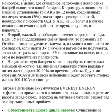
моноблок, в цепях, где суммарное напряжение всего банка
батарей выше, чем одной батареи. К примеру, в поломоечной
машине установлены три АКБ по 12 вольт, соединенных
последовательно (36в), значит при переходе на литий,
необходимо приобрести ОДНУ АКБ на 36 вольт и в случае
нехватки по емкости, добавить вторую, такую же, в
параллель.
Второй, важный - необходимо поменять профиль заряда.
Если ЗУ не поддерживает смену профиля, то поменять ЗУ.
Особое внимание уделите - клеммам, их много и они часто не
совпадают, если найти ЗУ с нужным разъемом не получается,
то возьмите разъем с старого ЗУ и поставьте на новое, но при
этом не перепутайте полярность.
Новую литиевую батарею можно подобрать с несколько
меньшей емкостью, т.к. линейная характеристика разряда у
лития дает прирост 10-20% по времени работы. Другими
словами, 90Ач в литиевом исполнении будет работать столько
же как 100-110Ач в свинце.
Тяговые литиевые аккумуляторы EVEREST ENERGY
эффективно применяются в поломоечных машинах, в режиме
работы заряд-разряд. Переход на литиевые батареи решает ряд
эксплуатационных проблем:
Себестоимость одного цикла работы:
Существенное