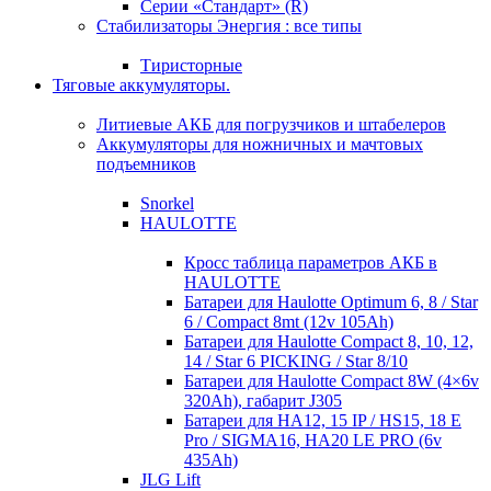
Серии «Стандарт» (R)
Стабилизаторы Энергия : все типы
Тиристорные
Тяговые аккумуляторы.
Литиевые АКБ для погрузчиков и штабелеров
Аккумуляторы для ножничных и мачтовых
подъемников
Snorkel
HAULOTTE
Кросc таблица параметров АКБ в
HAULOTTE
Батареи для Haulotte Optimum 6, 8 / Star
6 / Compact 8mt (12v 105Ah)
Батареи для Haulotte Compact 8, 10, 12,
14 / Star 6 PICKING / Star 8/10
Батареи для Haulotte Compact 8W (4×6v
320Ah), габарит J305
Батареи для HA12, 15 IP / HS15, 18 E
Pro / SIGMA16, HA20 LE PRO (6v
435Ah)
JLG Lift