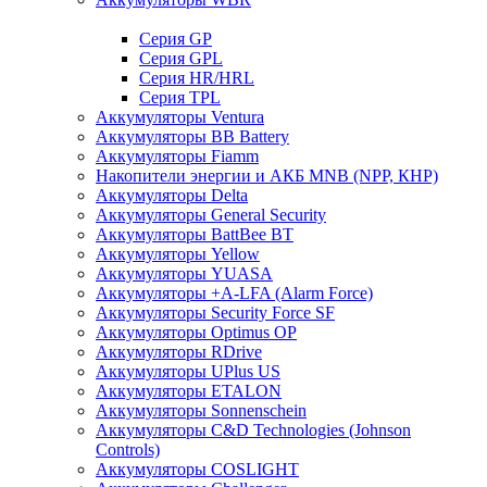
Cерия GP
Серия GPL
Серия HR/HRL
Серия TPL
Аккумуляторы Ventura
Аккумуляторы BB Battery
Аккумуляторы Fiamm
Накопители энергии и АКБ MNB (NPP, КНР)
Аккумуляторы Delta
Аккумуляторы General Security
Аккумуляторы BattBee BT
Аккумуляторы Yellow
Аккумуляторы YUASA
Аккумуляторы +A-LFA (Alarm Force)
Аккумуляторы Security Force SF
Аккумуляторы Optimus OP
Аккумуляторы RDrive
Аккумуляторы UPlus US
Аккумуляторы ETALON
Аккумуляторы Sonnenschein
Аккумуляторы С&D Technologies (Johnson
Controls)
Аккумуляторы COSLIGHT