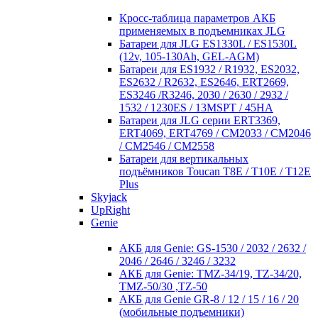
Кросc-таблица параметров АКБ
применяемых в подъемниках JLG
Батареи для JLG ES1330L / ES1530L
(12v, 105-130Ah, GEL-AGM)
Батареи для ES1932 / R1932, ES2032,
ES2632 / R2632, ES2646, ERT2669,
ES3246 /R3246, 2030 / 2630 / 2932 /
1532 / 1230ES / 13MSPT / 45HA
Батареи для JLG серии ERT3369,
ERT4069, ERT4769 / CM2033 / CM2046
/ CM2546 / CM2558
Батареи для вертикальных
подъёмников Toucan T8E / T10E / T12E
Plus
Skyjack
UpRight
Genie
АКБ для Genie: GS-1530 / 2032 / 2632 /
2046 / 2646 / 3246 / 3232
АКБ для Genie: TMZ-34/19, TZ-34/20,
TMZ-50/30 ,TZ-50
АКБ для Genie GR-8 / 12 / 15 / 16 / 20
(мобильные подъемники)