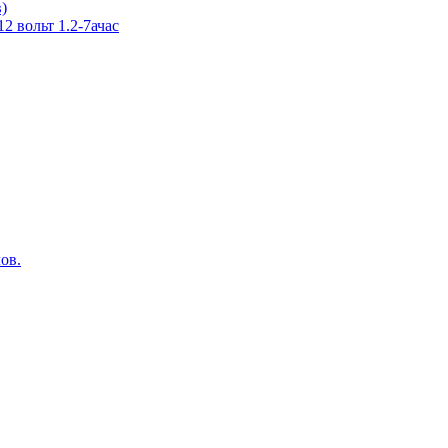
в)
 вольт 1.2-7ачас
ов.