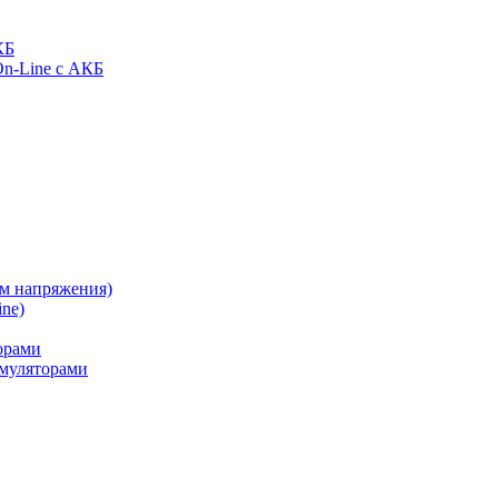
КБ
On-Line с АКБ
ом напряжения)
ne)
орами
муляторами