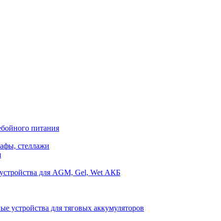
ебойного питания
афы, стеллажи
я
устройства для AGM, Gel, Wet АКБ
ые устройства для тяговых аккумуляторов