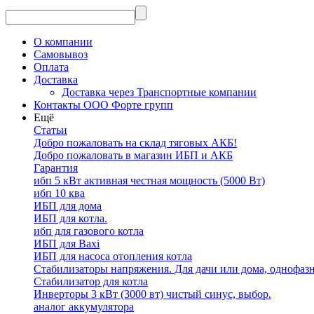
О компании
Самовывоз
Оплата
Доставка
Доставка через Транспортные компании
Контакты ООО Форте групп
Ещё
Статьи
Добро пожаловать на склад тяговых АКБ!
Добро пожаловать в магазин ИБП и АКБ
Гарантия
ибп 5 кВт активная честная мощность (5000 Вт)
ибп 10 ква
ИБП для дома
ИБП для котла.
ибп для газового котла
ИБП для Baxi
ИБП для насоса отопления котла
Стабилизаторы напряжения. Для дачи или дома, однофаз
Стабилизатор для котла
Инверторы 3 кВт (3000 вт) чистый синус, выбор.
аналог аккумулятора