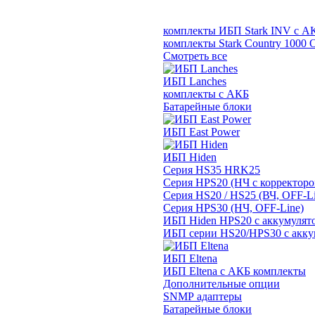
комплекты ИБП Stark INV с А
комплекты Stark Country 1000 
Смотреть все
ИБП Lanches
комплекты с АКБ
Батарейные блоки
ИБП East Power
ИБП Hiden
Серия HS35 HRK25
Серия HPS20 (НЧ с корректор
Серия HS20 / HS25 (ВЧ, OFF-Li
Серия HPS30 (НЧ, OFF-Line)
ИБП Hiden HPS20 с аккумулят
ИБП серии HS20/HPS30 с акку
ИБП Eltena
ИБП Eltena с АКБ комплекты
Дополнительные опции
SNMP адаптеры
Батарейные блоки