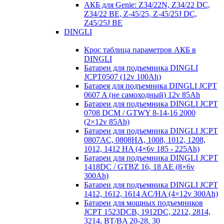
АКБ для Genie: Z34/22N, Z34/22 DC,
Z34/22 BE, Z-45/25, Z-45/25J DC,
Z45/25J BE
DINGLI
Крос таблица параметров АКБ в
DINGLI
Батареи для подъемника DINGLI
JCPT0507 (12v 100Ah)
Батарея для подъемника DINGLI JCPT
0607 A (не самоходный) 12v 85Ah
Батареи для подъемника DINGLI JCPT
0708 DCM / GTWY 8-14-16 2000
(2×12v 85Ah)
Батареи для подъемника DINGLI JCPT
0807AC, 0808HA, 1008, 1012, 1208,
1012, 1412 HA (4×6v 185 - 225Ah)
Батареи для подъемника DINGLI JCPT
1418DC / GTBZ 16, 18 AE (8×6v
300Ah)
Батареи для подъемника DINGLI JCPT
1412, 1612, 1614 AC/HA (4×12v 300Ah)
Батареи для мощных подъемников
JCPT 1523DCB, 1912DC, 2212, 2814,
3214, BT/BA 20-28, 30