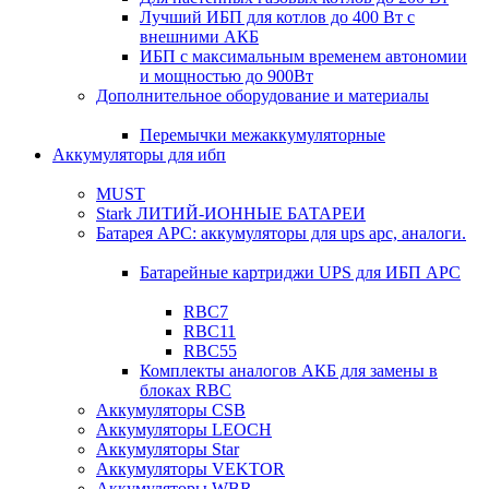
Лучший ИБП для котлов до 400 Вт с
внешними АКБ
ИБП с максимальным временем автономии
и мощностью до 900Вт
Дополнительное оборудование и материалы
Перемычки межаккумуляторные
Аккумуляторы для ибп
MUST
Stark ЛИТИЙ-ИОННЫЕ БАТАРЕИ
Батарея APC: аккумуляторы для ups apc, аналоги.
Батарейные картриджи UPS для ИБП APC
RBC7
RBC11
RBC55
Комплекты аналогов АКБ для замены в
блоках RBC
Аккумуляторы CSB
Аккумуляторы LEOCH
Аккумуляторы Star
Аккумуляторы VEKTOR
Аккумуляторы WBR