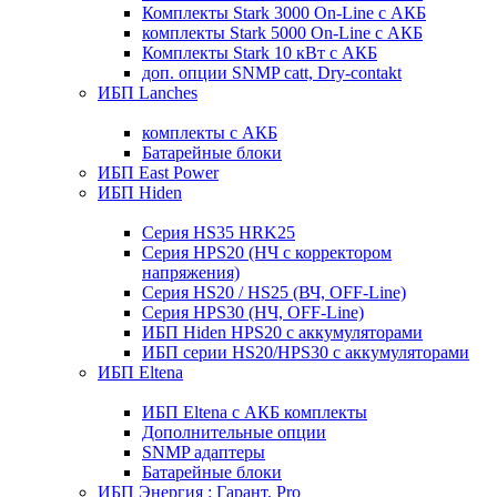
Комплекты Stark 3000 On-Line с АКБ
комплекты Stark 5000 On-Line с АКБ
Комплекты Stark 10 кВт с АКБ
доп. опции SNMP catt, Dry-contakt
ИБП Lanches
комплекты с АКБ
Батарейные блоки
ИБП East Power
ИБП Hiden
Серия HS35 HRK25
Серия HPS20 (НЧ с корректором
напряжения)
Серия HS20 / HS25 (ВЧ, OFF-Line)
Серия HPS30 (НЧ, OFF-Line)
ИБП Hiden HPS20 с аккумуляторами
ИБП серии HS20/HPS30 с аккумуляторами
ИБП Eltena
ИБП Eltena с АКБ комплекты
Дополнительные опции
SNMP адаптеры
Батарейные блоки
ИБП Энергия : Гарант, Pro