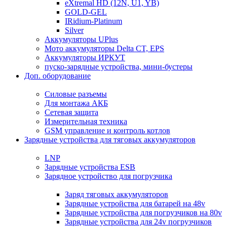
eXtremal HD (12N, U1, YB)
GOLD-GEL
IRidium-Platinum
Silver
Аккумуляторы UPlus
Мото аккумуляторы Delta CT, EPS
Аккумуляторы ИРКУТ
пуско-зарядные устройства, мини-бустеры
Доп. оборудование
Силовые разъемы
Для монтажа АКБ
Сетевая защита
Измерительная техника
GSM управление и контроль котлов
Зарядные устройства для тяговых аккумуляторов
LNP
Зарядные устройства ESB
Зарядное устройство для погрузчика
Заряд тяговых аккумуляторов
Зарядные устройства для батарей на 48v
Зарядные устройства для погрузчиков на 80v
Зарядные устройства для 24v погрузчиков