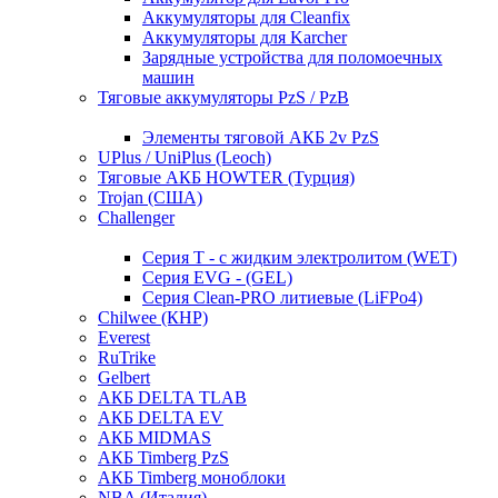
Аккумуляторы для Cleanfix
Аккумуляторы для Karcher
Зарядные устройства для поломоечных
машин
Тяговые аккумуляторы PzS / PzB
Элементы тяговой АКБ 2v PzS
UPlus / UniPlus (Leoch)
Тяговые АКБ HOWTER (Турция)
Trojan (США)
Challenger
Серия T - с жидким электролитом (WET)
Серия EVG - (GEL)
Серия Clean-PRO литиевые (LiFPo4)
Chilwee (КНР)
Everest
RuTrike
Gelbert
АКБ DELTA TLAB
АКБ DELTA EV
АКБ MIDMAS
АКБ Timberg PzS
АКБ Timberg моноблоки
NBA (Италия)