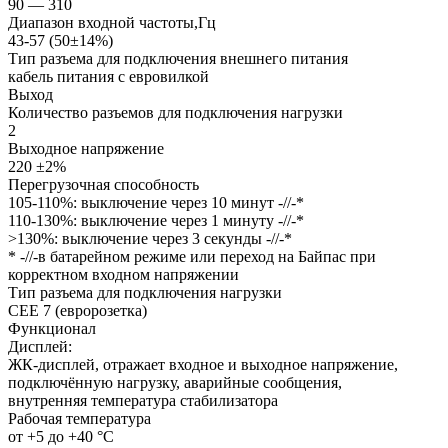
90 — 310
Диапазон входной частоты,Гц
43-57 (50±14%)
Тип разъема для подключения внешнего питания
кабель питания с евровилкой
Выход
Количество разъемов для подключения нагрузки
2
Выходное напряжение
220 ±2%
Перегрузочная способность
105-110%: выключение через 10 минут -//-*
110-130%: выключение через 1 минуту -//-*
>130%: выключение через 3 секунды -//-*
* -//-в батарейном режиме или переход на Байпас при
корректном входном напряжении
Тип разъема для подключения нагрузки
CEE 7 (евророзетка)
Функционал
Дисплей:
ЖК-дисплей, отражает входное и выходное напряжение,
подключённую нагрузку, аварийные сообщения,
внутренняя температура стабилизатора
Рабочая температура
от +5 до +40 °С