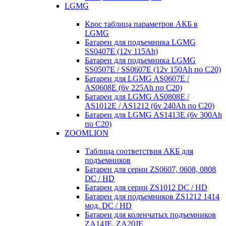
LGMG
Крос таблица параметров АКБ в
LGMG
Батареи для подъемника LGMG
SS0407E (12v 115Ah)
Батареи для подъемника LGMG
SS0507E / SS0607E (12v 150Ah по С20)
Батареи для LGMG AS0607E /
AS0608E (6v 225Ah по С20)
Батареи для LGMG AS0808E /
AS1012E / AS1212 (6v 240Ah по С20)
Батареи для LGMG AS1413E (6v 300Ah
по С20)
ZOOMLION
Таблица соответствия АКБ для
подъемников
Батареи для серии ZS0607, 0608, 0808
DC / HD
Батареи для серии ZS1012 DC / HD
Батареи для подъемников ZS1212 1414
мод. DC / HD
Батареи для коленчатых подъемников
ZA14JE, ZA20JE