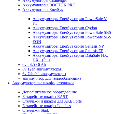
Аккумуляторы Challenger
Аккумуляторы ВОСТОК PRO
Аккумуляторы EnerSys
Аккумуляторы EnerSys серии PowerSafe V
FT
Аккумуляторы EnerSys серии Cyclon
Аккумуляторы EnerSys серии PowerSafe SBS
Аккумуляторы EnerSys серии PowerSafe SBS
EON
Аккумуляторы EnerSys серия Genesis NP
Аккумуляторы EnerSys серия Genesis EP
Аккумуляторы EnerSys серии DataSafe HX,
HX+ (Plus)
6v - 4.5 / 6 Ah
6v 12ah аккумуляторы
6v 7ah-9ah аккумуляторы
аккумулятор для теплообменника
Аккумуляторные шкафы, стеллажи
Дополнительное оборудование
Батарейные шкафы EAST
Стеллажи и шкафы для АКБ Forte
Батарейные шкафы Lanches
Стеллажи Stark