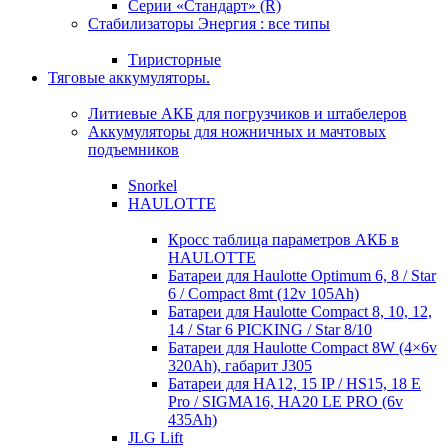
Серии «Стандарт» (R)
Стабилизаторы Энергия : все типы
Тиристорные
Тяговые аккумуляторы.
Литиевые АКБ для погрузчиков и штабелеров
Аккумуляторы для ножничных и мачтовых
подъемников
Snorkel
HAULOTTE
Кросc таблица параметров АКБ в
HAULOTTE
Батареи для Haulotte Optimum 6, 8 / Star
6 / Compact 8mt (12v 105Ah)
Батареи для Haulotte Compact 8, 10, 12,
14 / Star 6 PICKING / Star 8/10
Батареи для Haulotte Compact 8W (4×6v
320Ah), габарит J305
Батареи для HA12, 15 IP / HS15, 18 E
Pro / SIGMA16, HA20 LE PRO (6v
435Ah)
JLG Lift