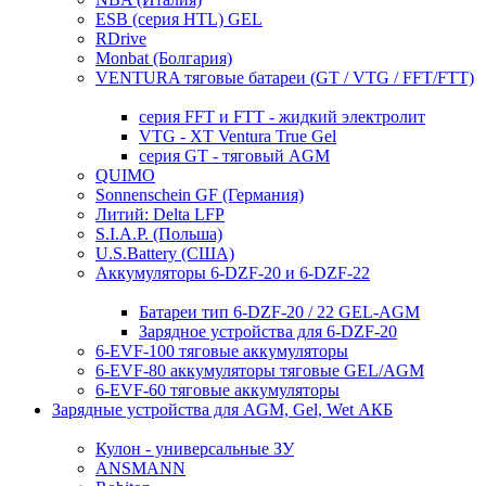
ESB (серия HTL) GEL
RDrive
Monbat (Болгария)
VENTURA тяговые батареи (GT / VTG / FFT/FTT)
серия FFT и FTT - жидкий электролит
VTG - XT Ventura True Gel
серия GT - тяговый AGM
QUIMO
Sonnenschein GF (Германия)
Литий: Delta LFP
S.I.A.P. (Польша)
U.S.Battery (США)
Аккумуляторы 6-DZF-20 и 6-DZF-22
Батареи тип 6-DZF-20 / 22 GEL-AGM
Зарядное устройства для 6-DZF-20
6-EVF-100 тяговые аккумуляторы
6-EVF-80 аккумуляторы тяговые GEL/AGM
6-EVF-60 тяговые аккумуляторы
Зарядные устройства для AGM, Gel, Wet АКБ
Кулон - универсальные ЗУ
ANSMANN