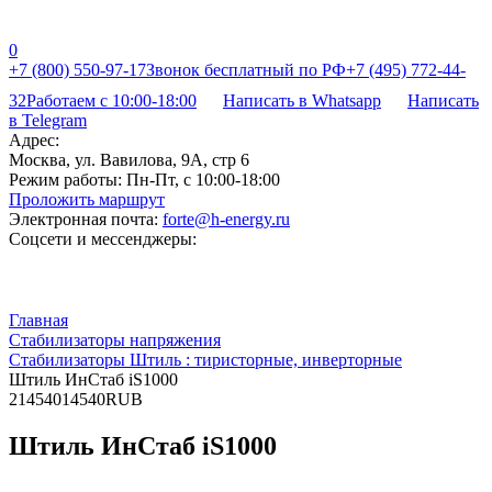
0
+7 (800) 550-97-17
Звонок бесплатный по РФ
+7 (495) 772-44-
32
Работаем с 10:00-18:00
Написать в Whatsapp
Написать
в Telegram
Адрес:
Москва, ул. Вавилова, 9А, стр 6
Режим работы:
Пн-Пт, с 10:00-18:00
Проложить маршрут
Электронная почта:
forte@h-energy.ru
Соцсети и мессенджеры:
Главная
Стабилизаторы напряжения
Стабилизаторы Штиль : тиристорные, инверторные
Штиль ИнСтаб iS1000
2
14540
14540
RUB
Штиль ИнСтаб iS1000