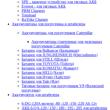
SPE - зарядное устройство для тяговых АКБ
Everest - для тяговых АКБ
PBM Chargers
Tonsload
RuTrike Charger
Аккумуляторы для погрузчика и штабелера
Аккумуляторы для погрузчиков Caterpillar
Аккумуляторы стартерные для дизельных
погрузчиков Caterpillar
Батареи для Balkancar (Балканкар)
Батареи для JUNGHEINRICH (Юнгхайнрих)
Батареи для STILL (Штиль)
Батареи для TOYOTA (Тойота)
Батареи для KOMATSU (Комацу)
Батареи для HELI (Хели)
Батареи для Hyster (Хайстер)
Батареи для Yale (Яле)
Тяговые батареи для погрузчиков VP (Волжский
погрузчик)
Аккумулятор для штабелера
6-DG-120A модели -80 -120 -150 -220 Ah 12v
АКБ 6-QA-120 / 150 / 180 / 195 / 205 для штабелера