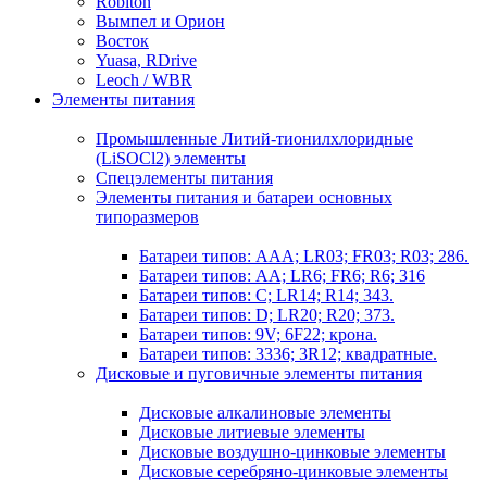
Robiton
Вымпел и Орион
Восток
Yuasa, RDrive
Leoch / WBR
Элементы питания
Промышленные Литий-тионилхлоридные
(LiSOCl2) элементы
Спецэлементы питания
Элементы питания и батареи основных
типоразмеров
Батареи типов: AAA; LR03; FR03; R03; 286.
Батареи типов: AA; LR6; FR6; R6; 316
Батареи типов: C; LR14; R14; 343.
Батареи типов: D; LR20; R20; 373.
Батареи типов: 9V; 6F22; крона.
Батареи типов: 3336; 3R12; квадратные.
Дисковые и пуговичные элементы питания
Дисковые алкалиновые элементы
Дисковые литиевые элементы
Дисковые воздушно-цинковые элементы
Дисковые серебряно-цинковые элементы