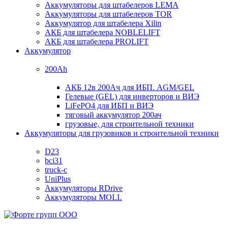
Аккумуляторы для штабелеров LEMA
Аккумуляторы для штабелеров TOR
Аккумулятор для штабелера Xilin
АКБ для штабелера NOBLELIFT
АКБ для штабелера PROLIFT
Аккумулятор
200Ah
АКБ 12в 200Ач для ИБП. AGM/GEL
Гелевые (GEL) для инверторов и ВИЭ
LiFePO4 для ИБП и ВИЭ
тяговый аккумулятор 200ач
грузовые, для строительной техники
Аккумуляторы для грузовиков и строительной техники
D23
bci31
truck-c
UniPlus
Аккумуляторы RDrive
Аккумуляторы MOLL