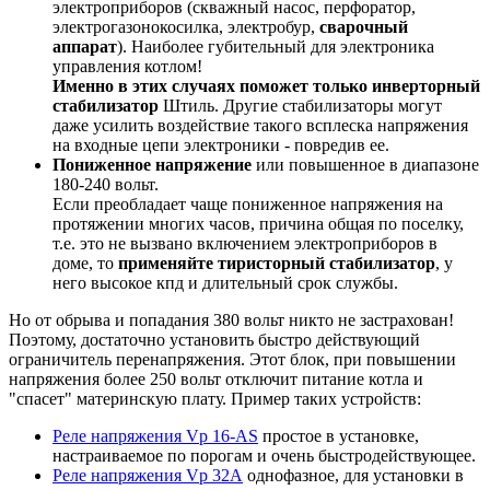
электроприборов (скважный насос, перфоратор,
электрогазонокосилка, электробур,
сварочный
аппарат
). Наиболее губительный для электроника
управления котлом!
Именно в этих случаях поможет только инверторный
стабилизатор
Штиль. Другие стабилизаторы могут
даже усилить воздействие такого всплеска напряжения
на входные цепи электроники - повредив ее.
Пониженное напряжение
или повышенное в диапазоне
180-240 вольт.
Если преобладает чаще пониженное напряжения на
протяжении многих часов, причина общая по поселку,
т.е. это не вызвано включением электроприборов в
доме, то
применяйте тиристорный стабилизатор
, у
него высокое кпд и длительный срок службы.
Но от обрыва и попадания 380 вольт никто не застрахован!
Поэтому, достаточно установить быстро действующий
ограничитель перенапряжения. Этот блок, при повышении
напряжения более 250 вольт отключит питание котла и
"спасет" материнскую плату. Пример таких устройств:
Реле напряжения Vp 16-AS
простое в установке,
настраиваемое по порогам и очень быстродействующее.
Реле напряжения Vp 32А
однофазное, для установки в