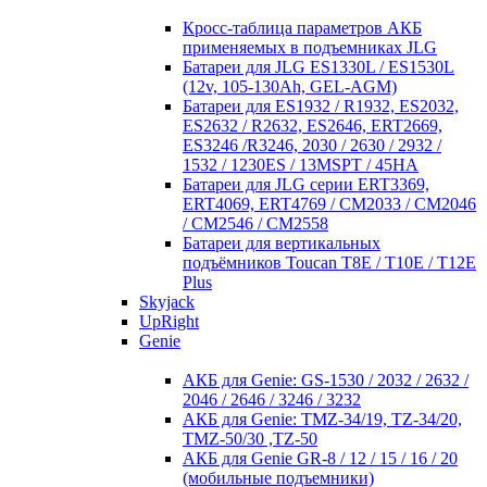
Кросc-таблица параметров АКБ
применяемых в подъемниках JLG
Батареи для JLG ES1330L / ES1530L
(12v, 105-130Ah, GEL-AGM)
Батареи для ES1932 / R1932, ES2032,
ES2632 / R2632, ES2646, ERT2669,
ES3246 /R3246, 2030 / 2630 / 2932 /
1532 / 1230ES / 13MSPT / 45HA
Батареи для JLG серии ERT3369,
ERT4069, ERT4769 / CM2033 / CM2046
/ CM2546 / CM2558
Батареи для вертикальных
подъёмников Toucan T8E / T10E / T12E
Plus
Skyjack
UpRight
Genie
АКБ для Genie: GS-1530 / 2032 / 2632 /
2046 / 2646 / 3246 / 3232
АКБ для Genie: TMZ-34/19, TZ-34/20,
TMZ-50/30 ,TZ-50
АКБ для Genie GR-8 / 12 / 15 / 16 / 20
(мобильные подъемники)