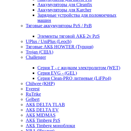
Аккумуляторы для Cleanfix
Аккумуляторы для Karcher
Зарядные устройства для поломоечных
машин
Тяговые аккумуляторы PzS / PzB
Элементы тяговой АКБ 2v PzS
UPlus / UniPlus (Leoch)
Тяговые АКБ HOWTER (Турция)
Trojan (США)
Challenger
Серия T - с жидким электролитом (WET)
Серия EVG - (GEL)
Серия Clean-PRO литиевые (LiFPo4)
Chilwee (КНР)
Everest
RuTrike
Gelbert
АКБ DELTA TLAB
АКБ DELTA EV
АКБ MIDMAS
АКБ Timberg PzS
АКБ Timberg моноблоки
NBA (Италия)