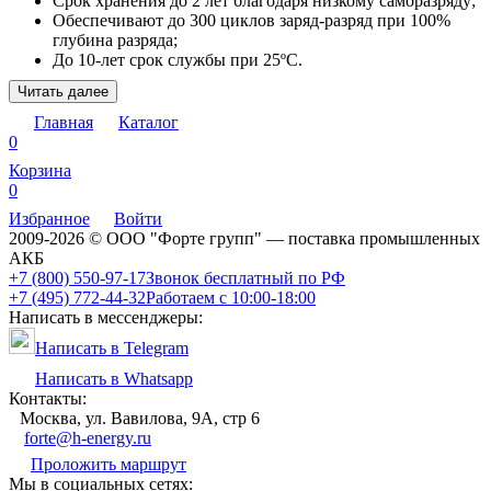
Срок хранения до 2 лет благодаря низкому саморазряду;
Обеспечивают до 300 циклов заряд-разряд при 100%
глубина разряда;
До 10-лет срок службы при 25ºC.
Читать далее
Аккумуляторы EnerSys серии PowerSafe V FT
Главная
Каталог
0
Высоконадежные
Корзина
аккумуляторы с
0
фронттерминальным
Избранное
Войти
исполнением корпуса для для
2009-2026 © ООО "Форте групп" — поставка промышленных
стоек 19``, 23`` и ETSI,
АКБ
Огнестойкий корпус и крышка,
+7 (800) 550-97-17
Звонок бесплатный по РФ
класс UL94V-0
PowerSafe V FT
+7 (495) 772-44-32
Работаем с 10:00-18:00
Написать в мессенджеры:
Напряжение 12В
Диапазон емкости - 31-190 Ач
Написать в Telegram
Система: герметизированная (AGM)
Написать в Whatsapp
Вид положительного электрода - решетчатая пластина
Контакты:
Сплав положительного электрода - свинец-кальций-
Москва, ул. Вавилова, 9А, стр 6
олово
forte@h-energy.ru
Характерное время разряда - 5 мин-10 часов
Интервал между доливом воды - не требуется
Проложить маршрут
Длительный срок службы –более 12 лет(категория
Мы в социальных сетях: