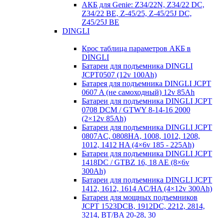
АКБ для Genie: Z34/22N, Z34/22 DC,
Z34/22 BE, Z-45/25, Z-45/25J DC,
Z45/25J BE
DINGLI
Крос таблица параметров АКБ в
DINGLI
Батареи для подъемника DINGLI
JCPT0507 (12v 100Ah)
Батарея для подъемника DINGLI JCPT
0607 A (не самоходный) 12v 85Ah
Батареи для подъемника DINGLI JCPT
0708 DCM / GTWY 8-14-16 2000
(2×12v 85Ah)
Батареи для подъемника DINGLI JCPT
0807AC, 0808HA, 1008, 1012, 1208,
1012, 1412 HA (4×6v 185 - 225Ah)
Батареи для подъемника DINGLI JCPT
1418DC / GTBZ 16, 18 AE (8×6v
300Ah)
Батареи для подъемника DINGLI JCPT
1412, 1612, 1614 AC/HA (4×12v 300Ah)
Батареи для мощных подъемников
JCPT 1523DCB, 1912DC, 2212, 2814,
3214, BT/BA 20-28, 30