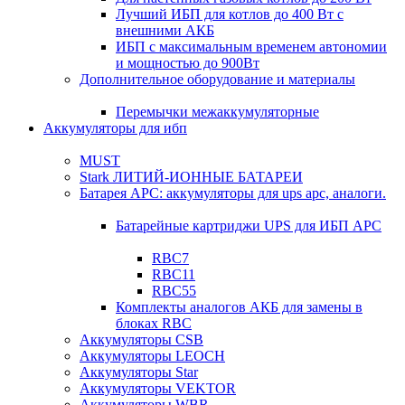
Лучший ИБП для котлов до 400 Вт с
внешними АКБ
ИБП с максимальным временем автономии
и мощностью до 900Вт
Дополнительное оборудование и материалы
Перемычки межаккумуляторные
Аккумуляторы для ибп
MUST
Stark ЛИТИЙ-ИОННЫЕ БАТАРЕИ
Батарея APC: аккумуляторы для ups apc, аналоги.
Батарейные картриджи UPS для ИБП APC
RBC7
RBC11
RBC55
Комплекты аналогов АКБ для замены в
блоках RBC
Аккумуляторы CSB
Аккумуляторы LEOCH
Аккумуляторы Star
Аккумуляторы VEKTOR
Аккумуляторы WBR