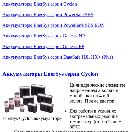
Аккумуляторы EnerSys серии Cyclon
Аккумуляторы EnerSys серии PowerSafe SBS
Аккумуляторы EnerSys серии PowerSafe SBS EON
Аккумуляторы EnerSys серия Genesis NP
Аккумуляторы EnerSys серия Genesis EP
Аккумуляторы EnerSys серии DataSafe HX, HX+ (Plus)
Аккумуляторы EnerSys серии Cyclon
Цилиндрические элементы
напряжением 2 вольта и
моноблоки по 4 и 6
вольта. Применяются:
Для работы в условиях
экстремальных рабочих
EnerSys Cyclon аккумуляторы
температур (от -65ºC до +
80ºC);