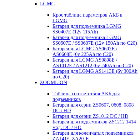
LGMG
Крос таблица параметров АКБ в
LGMG
Батареи для подъемника LGMG
SS0407E (12v 115Ah)
Батареи для подъемника LGMG
SS0507E / SS0607E (12v 150Ah по С20)
Батареи для LGMG AS0607E /
AS0608E (6v 225Ah по С20)
Батареи для LGMG AS0808E /
AS1012E / AS1212 (6v 240Ah по С20)
Батареи для LGMG AS1413E (6v 300Ah
по С20)
ZOOMLION
Таблица соответствия АКБ для
подъемников
Батареи для серии ZS0607, 0608, 0808
DC / HD
Батареи для серии ZS1012 DC / HD
Батареи для подъемников ZS1212 1414
мод. DC / HD
Батареи для коленчатых подъемников
ZA14JE, ZA20JE