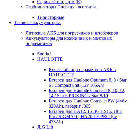
Серии «Стандарт» (R)
Стабилизаторы Энергия : все типы
Тиристорные
Тяговые аккумуляторы.
Литиевые АКБ для погрузчиков и штабелеров
Аккумуляторы для ножничных и мачтовых
подъемников
Snorkel
HAULOTTE
Кросc таблица параметров АКБ в
HAULOTTE
Батареи для Haulotte Optimum 6, 8 / Star
6 / Compact 8mt (12v 105Ah)
Батареи для Haulotte Compact 8, 10, 12,
14 / Star 6 PICKING / Star 8/10
Батареи для Haulotte Compact 8W (4×6v
320Ah), габарит J305
Батареи для HA12, 15 IP / HS15, 18 E
Pro / SIGMA16, HA20 LE PRO (6v
435Ah)
JLG Lift