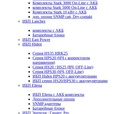
Комплекты Stark 3000 On-Line с АКБ
комплекты Stark 5000 On-Line с АКБ
Комплекты Stark 10 кВт с АКБ
доп. опции SNMP catt, Dry-contakt
ИБП Lanches
комплекты с АКБ
Батарейные блоки
ИБП East Power
ИБП Hiden
Серия HS35 HRK25
Серия HPS20 (НЧ с корректором
напряжения)
Серия HS20 / HS25 (ВЧ, OFF-Line)
Серия HPS30 (НЧ, OFF-Line)
ИБП Hiden HPS20 с аккумуляторами
ИБП серии HS20/HPS30 с аккумуляторами
ИБП Eltena
ИБП Eltena с АКБ комплекты
Дополнительные опции
SNMP адаптеры
Батарейные блоки
ИБП Энергия : Гарант, Pro