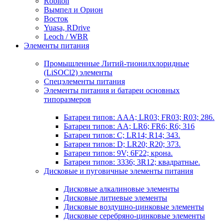
Robiton
Вымпел и Орион
Восток
Yuasa, RDrive
Leoch / WBR
Элементы питания
Промышленные Литий-тионилхлоридные
(LiSOCl2) элементы
Спецэлементы питания
Элементы питания и батареи основных
типоразмеров
Батареи типов: AAA; LR03; FR03; R03; 286.
Батареи типов: AA; LR6; FR6; R6; 316
Батареи типов: C; LR14; R14; 343.
Батареи типов: D; LR20; R20; 373.
Батареи типов: 9V; 6F22; крона.
Батареи типов: 3336; 3R12; квадратные.
Дисковые и пуговичные элементы питания
Дисковые алкалиновые элементы
Дисковые литиевые элементы
Дисковые воздушно-цинковые элементы
Дисковые серебряно-цинковые элементы