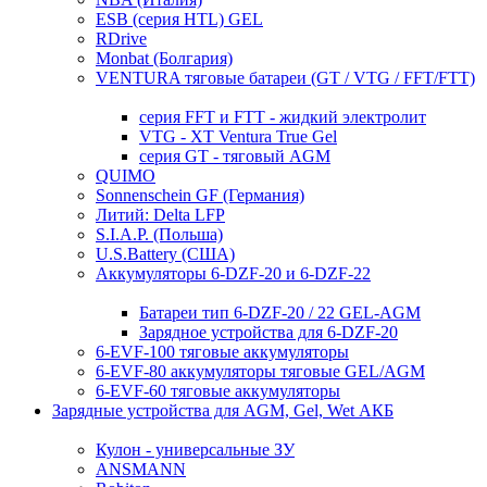
ESB (серия HTL) GEL
RDrive
Monbat (Болгария)
VENTURA тяговые батареи (GT / VTG / FFT/FTT)
серия FFT и FTT - жидкий электролит
VTG - XT Ventura True Gel
серия GT - тяговый AGM
QUIMO
Sonnenschein GF (Германия)
Литий: Delta LFP
S.I.A.P. (Польша)
U.S.Battery (США)
Аккумуляторы 6-DZF-20 и 6-DZF-22
Батареи тип 6-DZF-20 / 22 GEL-AGM
Зарядное устройства для 6-DZF-20
6-EVF-100 тяговые аккумуляторы
6-EVF-80 аккумуляторы тяговые GEL/AGM
6-EVF-60 тяговые аккумуляторы
Зарядные устройства для AGM, Gel, Wet АКБ
Кулон - универсальные ЗУ
ANSMANN