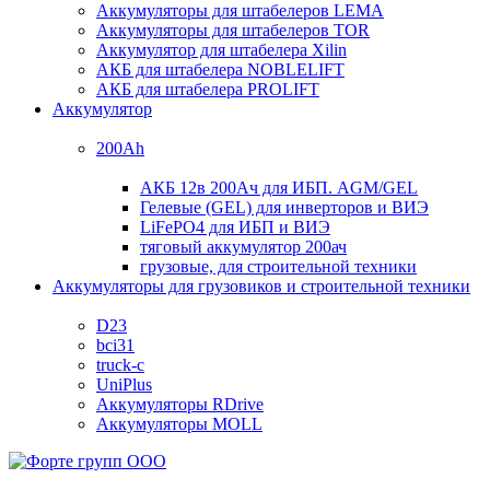
Аккумуляторы для штабелеров LEMA
Аккумуляторы для штабелеров TOR
Аккумулятор для штабелера Xilin
АКБ для штабелера NOBLELIFT
АКБ для штабелера PROLIFT
Аккумулятор
200Ah
АКБ 12в 200Ач для ИБП. AGM/GEL
Гелевые (GEL) для инверторов и ВИЭ
LiFePO4 для ИБП и ВИЭ
тяговый аккумулятор 200ач
грузовые, для строительной техники
Аккумуляторы для грузовиков и строительной техники
D23
bci31
truck-c
UniPlus
Аккумуляторы RDrive
Аккумуляторы MOLL