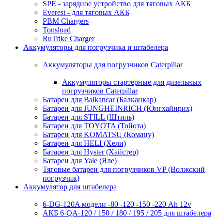
SPE - зарядное устройство для тяговых АКБ
Everest - для тяговых АКБ
PBM Chargers
Tonsload
RuTrike Charger
Аккумуляторы для погрузчика и штабелера
Аккумуляторы для погрузчиков Caterpillar
Аккумуляторы стартерные для дизельных
погрузчиков Caterpillar
Батареи для Balkancar (Балканкар)
Батареи для JUNGHEINRICH (Юнгхайнрих)
Батареи для STILL (Штиль)
Батареи для TOYOTA (Тойота)
Батареи для KOMATSU (Комацу)
Батареи для HELI (Хели)
Батареи для Hyster (Хайстер)
Батареи для Yale (Яле)
Тяговые батареи для погрузчиков VP (Волжский
погрузчик)
Аккумулятор для штабелера
6-DG-120A модели -80 -120 -150 -220 Ah 12v
АКБ 6-QA-120 / 150 / 180 / 195 / 205 для штабелера