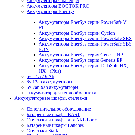
Аккумуляторы Challenger
Аккумуляторы ВОСТОК PRO
Аккумуляторы EnerSys
Аккумуляторы EnerSys серии PowerSafe V
FT
Аккумуляторы EnerSys серии Cyclon
Аккумуляторы EnerSys серии PowerSafe SBS
Аккумуляторы EnerSys серии PowerSafe SBS
EON
Аккумуляторы EnerSys серия Genesis NP
Аккумуляторы EnerSys серия Genesis EP
Аккумуляторы EnerSys серии DataSafe HX,
HX+ (Plus)
6v - 4.5 / 6 Ah
6v 12ah аккумуляторы
6v 7ah-9ah аккумуляторы
аккумулятор для теплообменника
Аккумуляторные шкафы, стеллажи
Дополнительное оборудование
Батарейные шкафы EAST
Стеллажи и шкафы для АКБ Forte
Батарейные шкафы Lanches
Стеллажи Stark