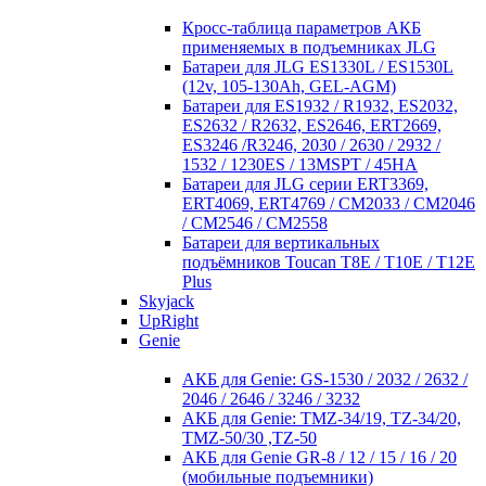
Кросc-таблица параметров АКБ
применяемых в подъемниках JLG
Батареи для JLG ES1330L / ES1530L
(12v, 105-130Ah, GEL-AGM)
Батареи для ES1932 / R1932, ES2032,
ES2632 / R2632, ES2646, ERT2669,
ES3246 /R3246, 2030 / 2630 / 2932 /
1532 / 1230ES / 13MSPT / 45HA
Батареи для JLG серии ERT3369,
ERT4069, ERT4769 / CM2033 / CM2046
/ CM2546 / CM2558
Батареи для вертикальных
подъёмников Toucan T8E / T10E / T12E
Plus
Skyjack
UpRight
Genie
АКБ для Genie: GS-1530 / 2032 / 2632 /
2046 / 2646 / 3246 / 3232
АКБ для Genie: TMZ-34/19, TZ-34/20,
TMZ-50/30 ,TZ-50
АКБ для Genie GR-8 / 12 / 15 / 16 / 20
(мобильные подъемники)