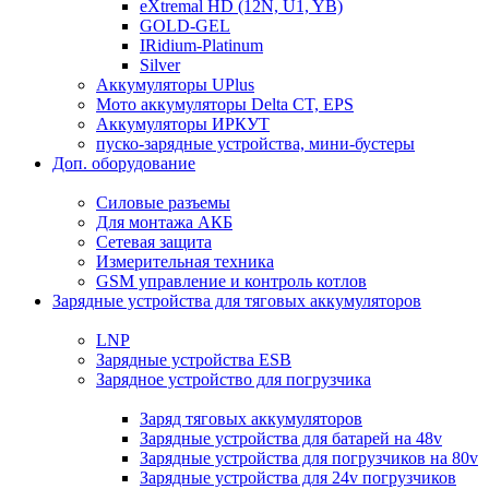
eXtremal HD (12N, U1, YB)
GOLD-GEL
IRidium-Platinum
Silver
Аккумуляторы UPlus
Мото аккумуляторы Delta CT, EPS
Аккумуляторы ИРКУТ
пуско-зарядные устройства, мини-бустеры
Доп. оборудование
Силовые разъемы
Для монтажа АКБ
Сетевая защита
Измерительная техника
GSM управление и контроль котлов
Зарядные устройства для тяговых аккумуляторов
LNP
Зарядные устройства ESB
Зарядное устройство для погрузчика
Заряд тяговых аккумуляторов
Зарядные устройства для батарей на 48v
Зарядные устройства для погрузчиков на 80v
Зарядные устройства для 24v погрузчиков