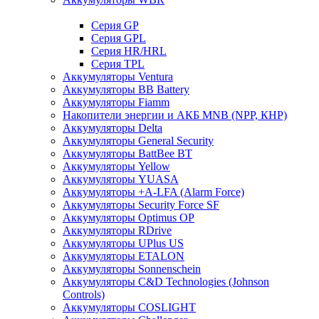
Cерия GP
Серия GPL
Серия HR/HRL
Серия TPL
Аккумуляторы Ventura
Аккумуляторы BB Battery
Аккумуляторы Fiamm
Накопители энергии и АКБ MNB (NPP, КНР)
Аккумуляторы Delta
Аккумуляторы General Security
Аккумуляторы BattBee BT
Аккумуляторы Yellow
Аккумуляторы YUASA
Аккумуляторы +A-LFA (Alarm Force)
Аккумуляторы Security Force SF
Аккумуляторы Optimus OP
Аккумуляторы RDrive
Аккумуляторы UPlus US
Аккумуляторы ETALON
Аккумуляторы Sonnenschein
Аккумуляторы С&D Technologies (Johnson
Controls)
Аккумуляторы COSLIGHT