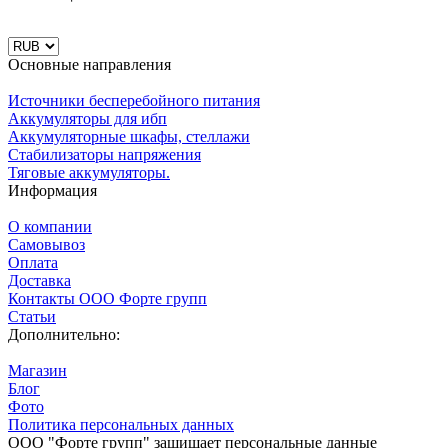
"VeryLongLife" по классификации Eurobat2015)
Область применения: системы телекоммуникации, ИБП
Основные направления
Аккумуляторы EnerSys серии DataSafe HX, HX+
Источники бесперебойного питания
(Plus)
Аккумуляторы для ибп
Аккумуляторные шкафы, стеллажи
Линейка DataSafe HX
Стабилизаторы напряжения
моноблочных
Тяговые аккумуляторы.
герметизированных
Информация
необслуживаемых свинцово-
кислотных аккумуляторов была
О компании
создана для применения в ИБП,
Самовывоз
оборудования
DataSafe HX аккумуляторы
Оплата
информационных технологий.
Доставка
Контакты ООО Форте групп
Напряжение - 6В и 12В;
Статьи
Диапазон емкости - 5-196 Ач (23-780 Вт/эл-т);
Дополнительно:
Система - герметизированная (AGM);
Длительный срок службы - 10-12 лет.
Магазин
Блог
Фото
Аккумуляторы EnerSys PowerSafe SBS
Политика персональных данных
ООО "Форте групп" защищает персональные данные