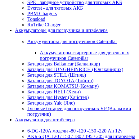
SPE - зарядное устройство для тяговых АКБ
Everest - для тяговых АКБ
PBM Chargers
Tonsload
RuTrike Charger
Аккумуляторы для погрузчика и штабелера
Аккумуляторы для погрузчиков Caterpillar
Аккумуляторы стартерные для дизельных
погрузчиков Caterpillar
Батареи для Balkancar (Балканкар)
Батареи для JUNGHEINRICH (Юнгхайнрих)
Батареи для STILL (Штиль)
Батареи для TOYOTA (Тойота)
Батареи для KOMATSU (Комацу)
Батареи для HELI (Хели)
Батареи для Hyster (Хайстер)
Батареи для Yale (Яле)
Тяговые батареи для погрузчиков VP (Волжский
погрузчик)
Аккумулятор для штабелера
6-DG-120A модели -80 -120 -150 -220 Ah 12v
АКБ 6-QA-120 / 150 / 180 / 195 / 205 для штабелера