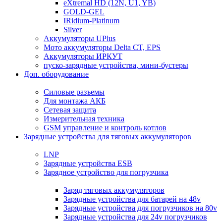
eXtremal HD (12N, U1, YB)
GOLD-GEL
IRidium-Platinum
Silver
Аккумуляторы UPlus
Мото аккумуляторы Delta CT, EPS
Аккумуляторы ИРКУТ
пуско-зарядные устройства, мини-бустеры
Доп. оборудование
Силовые разъемы
Для монтажа АКБ
Сетевая защита
Измерительная техника
GSM управление и контроль котлов
Зарядные устройства для тяговых аккумуляторов
LNP
Зарядные устройства ESB
Зарядное устройство для погрузчика
Заряд тяговых аккумуляторов
Зарядные устройства для батарей на 48v
Зарядные устройства для погрузчиков на 80v
Зарядные устройства для 24v погрузчиков