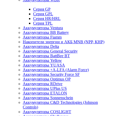
Cерия GP
Серия GPL
Серия HR/HRL
Серия TPL
Аккумуляторы Ventura
Аккумуляторы BB Battery
Аккумуляторы Fiamm
Накопители энергии и АКБ MNB (NPP, КНР)
Аккумуляторы Delta
Аккумуляторы General Security
Аккумуляторы BattBee BT
Аккумуляторы Yellow
Аккумуляторы YUASA
Аккумуляторы +A-LFA (Alarm Force)
Аккумуляторы Security Force SF
Аккумуляторы Optimus OP
Аккумуляторы RDrive
Аккумуляторы UPlus US
Аккумуляторы ETALON
Аккумуляторы Sonnenschein
Аккумуляторы С&D Technologies (Johnson
Controls)
Аккумуляторы COSLIGHT