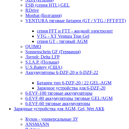
ESB (серия HTL) GEL
RDrive
Monbat (Болгария)
VENTURA тяговые батареи (GT / VTG / FFT/FTT)
серия FFT и FTT - жидкий электролит
VTG - XT Ventura True Gel
серия GT - тяговый AGM
QUIMO
Sonnenschein GF (Германия)
Литий: Delta LFP
S.I.A.P. (Польша)
U.S.Battery (США)
Аккумуляторы 6-DZF-20 и 6-DZF-22
Батареи тип 6-DZF-20 / 22 GEL-AGM
Зарядное устройства для 6-DZF-20
6-EVF-100 тяговые аккумуляторы
6-EVF-80 аккумуляторы тяговые GEL/AGM
6-EVF-60 тяговые аккумуляторы
Зарядные устройства для AGM, Gel, Wet АКБ
Кулон - универсальные ЗУ
ANSMANN