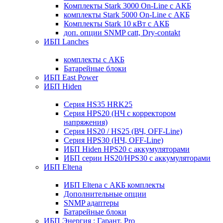
Комплекты Stark 3000 On-Line с АКБ
комплекты Stark 5000 On-Line с АКБ
Комплекты Stark 10 кВт с АКБ
доп. опции SNMP catt, Dry-contakt
ИБП Lanches
комплекты с АКБ
Батарейные блоки
ИБП East Power
ИБП Hiden
Серия HS35 HRK25
Серия HPS20 (НЧ с корректором
напряжения)
Серия HS20 / HS25 (ВЧ, OFF-Line)
Серия HPS30 (НЧ, OFF-Line)
ИБП Hiden HPS20 с аккумуляторами
ИБП серии HS20/HPS30 с аккумуляторами
ИБП Eltena
ИБП Eltena с АКБ комплекты
Дополнительные опции
SNMP адаптеры
Батарейные блоки
ИБП Энергия : Гарант, Pro