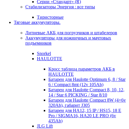
Серии «Стандарт» (R)
Стабилизаторы Энергия : все типы
Тиристорные
Тяговые аккумуляторы.
Литиевые АКБ для погрузчиков и штабелеров
Аккумуляторы для ножничных и мачтовых
подъемников
Snorkel
HAULOTTE
Кросc таблица параметров АКБ в
HAULOTTE
Батареи для Haulotte Optimum 6, 8 / Star
6 / Compact 8mt (12v 105Ah)
Батареи для Haulotte Compact 8, 10, 12,
14 / Star 6 PICKING / Star 8/10
Батареи для Haulotte Compact 8W (4×6v
320Ah), габарит J305
Батареи для HA12, 15 IP / HS15, 18 E
Pro / SIGMA16, HA20 LE PRO (6v
435Ah)
JLG Lift