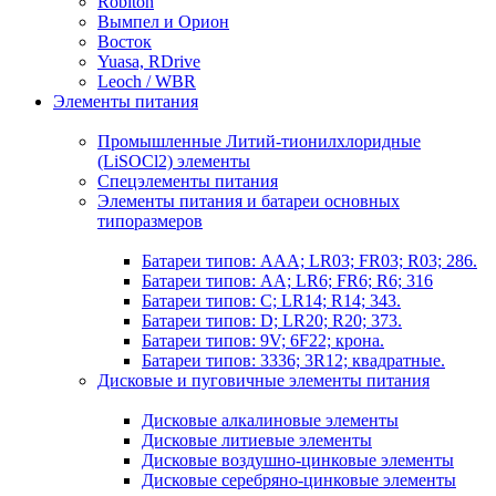
Robiton
Вымпел и Орион
Восток
Yuasa, RDrive
Leoch / WBR
Элементы питания
Промышленные Литий-тионилхлоридные
(LiSOCl2) элементы
Спецэлементы питания
Элементы питания и батареи основных
типоразмеров
Батареи типов: AAA; LR03; FR03; R03; 286.
Батареи типов: AA; LR6; FR6; R6; 316
Батареи типов: C; LR14; R14; 343.
Батареи типов: D; LR20; R20; 373.
Батареи типов: 9V; 6F22; крона.
Батареи типов: 3336; 3R12; квадратные.
Дисковые и пуговичные элементы питания
Дисковые алкалиновые элементы
Дисковые литиевые элементы
Дисковые воздушно-цинковые элементы
Дисковые серебряно-цинковые элементы