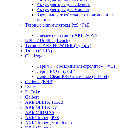
Аккумуляторы для Cleanfix
Аккумуляторы для Karcher
Зарядные устройства для поломоечных
машин
Тяговые аккумуляторы PzS / PzB
Элементы тяговой АКБ 2v PzS
UPlus / UniPlus (Leoch)
Тяговые АКБ HOWTER (Турция)
Trojan (США)
Challenger
Серия T - с жидким электролитом (WET)
Серия EVG - (GEL)
Серия Clean-PRO литиевые (LiFPo4)
Chilwee (КНР)
Everest
RuTrike
Gelbert
АКБ DELTA TLAB
АКБ DELTA EV
АКБ MIDMAS
АКБ Timberg PzS
АКБ Timberg моноблоки
NBA (Италия)