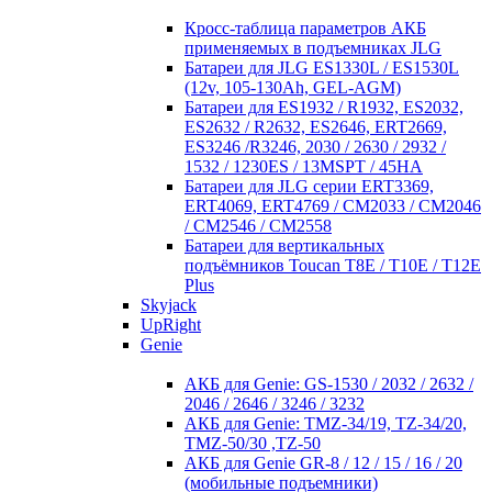
Кросc-таблица параметров АКБ
применяемых в подъемниках JLG
Батареи для JLG ES1330L / ES1530L
(12v, 105-130Ah, GEL-AGM)
Батареи для ES1932 / R1932, ES2032,
ES2632 / R2632, ES2646, ERT2669,
ES3246 /R3246, 2030 / 2630 / 2932 /
1532 / 1230ES / 13MSPT / 45HA
Батареи для JLG серии ERT3369,
ERT4069, ERT4769 / CM2033 / CM2046
/ CM2546 / CM2558
Батареи для вертикальных
подъёмников Toucan T8E / T10E / T12E
Plus
Skyjack
UpRight
Genie
АКБ для Genie: GS-1530 / 2032 / 2632 /
2046 / 2646 / 3246 / 3232
АКБ для Genie: TMZ-34/19, TZ-34/20,
TMZ-50/30 ,TZ-50
АКБ для Genie GR-8 / 12 / 15 / 16 / 20
(мобильные подъемники)