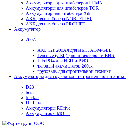
Аккумуляторы для штабелеров LEMA
Аккумуляторы для штабелеров TOR
Аккумулятор для штабелера Xilin
АКБ для штабелера NOBLELIFT
АКБ для штабелера PROLIFT
Аккумулятор
200Ah
АКБ 12в 200Ач для ИБП. AGM/GEL
Гелевые (GEL) для инверторов и ВИЭ
LiFePO4 для ИБП и ВИЭ
тяговый аккумулятор 200ач
грузовые, для строительной техники
Аккумуляторы для грузовиков и строительной техники
D23
bci31
truck-c
UniPlus
Аккумуляторы RDrive
Аккумуляторы MOLL