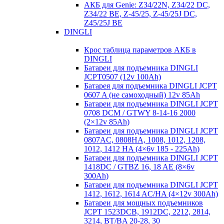
АКБ для Genie: Z34/22N, Z34/22 DC,
Z34/22 BE, Z-45/25, Z-45/25J DC,
Z45/25J BE
DINGLI
Крос таблица параметров АКБ в
DINGLI
Батареи для подъемника DINGLI
JCPT0507 (12v 100Ah)
Батарея для подъемника DINGLI JCPT
0607 A (не самоходный) 12v 85Ah
Батареи для подъемника DINGLI JCPT
0708 DCM / GTWY 8-14-16 2000
(2×12v 85Ah)
Батареи для подъемника DINGLI JCPT
0807AC, 0808HA, 1008, 1012, 1208,
1012, 1412 HA (4×6v 185 - 225Ah)
Батареи для подъемника DINGLI JCPT
1418DC / GTBZ 16, 18 AE (8×6v
300Ah)
Батареи для подъемника DINGLI JCPT
1412, 1612, 1614 AC/HA (4×12v 300Ah)
Батареи для мощных подъемников
JCPT 1523DCB, 1912DC, 2212, 2814,
3214, BT/BA 20-28, 30