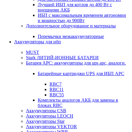
Лучший ИБП для котлов до 400 Вт с
внешними АКБ
ИБП с максимальным временем автономии
и мощностью до 900Вт
Дополнительное оборудование и материалы
Перемычки межаккумуляторные
Аккумуляторы для ибп
MUST
Stark ЛИТИЙ-ИОННЫЕ БАТАРЕИ
Батарея APC: аккумуляторы для ups apc, аналоги.
Батарейные картриджи UPS для ИБП APC
RBC7
RBC11
RBC55
Комплекты аналогов АКБ для замены в
блоках RBC
Аккумуляторы CSB
Аккумуляторы LEOCH
Аккумуляторы Star
Аккумуляторы VEKTOR
Аккумуляторы WBR