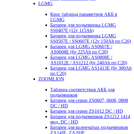
LGMG
Крос таблица параметров АКБ в
LGMG
Батареи для подъемника LGMG
SS0407E (12v 115Ah)
Батареи для подъемника LGMG
SS0507E / SS0607E (12v 150Ah по С20)
Батареи для LGMG AS0607E /
AS0608E (6v 225Ah по С20)
Батареи для LGMG AS0808E /
AS1012E / AS1212 (6v 240Ah по С20)
Батареи для LGMG AS1413E (6v 300Ah
по С20)
ZOOMLION
Таблица соответствия АКБ для
подъемников
Батареи для серии ZS0607, 0608, 0808
DC / HD
Батареи для серии ZS1012 DC / HD
Батареи для подъемников ZS1212 1414
мод. DC / HD
Батареи для коленчатых подъемников
ZA14JE, ZA20JE