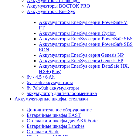
Аккумуляторы Challenger
Аккумуляторы ВОСТОК PRO
Аккумуляторы EnerSys
Аккумуляторы EnerSys серии PowerSafe V
FT
Аккумуляторы EnerSys серии Cyclon
Аккумуляторы EnerSys серии PowerSafe SBS
Аккумуляторы EnerSys серии PowerSafe SBS
EON
Аккумуляторы EnerSys серия Genesis NP
Аккумуляторы EnerSys серия Genesis EP
Аккумуляторы EnerSys серии DataSafe HX,
HX+ (Plus)
6v - 4.5 / 6 Ah
6v 12ah аккумуляторы
6v 7ah-9ah аккумуляторы
аккумулятор для теплообменника
Аккумуляторные шкафы, стеллажи
Дополнительное оборудование
Батарейные шкафы EAST
Стеллажи и шкафы для АКБ Forte
Батарейные шкафы Lanches
Стеллажи Stark