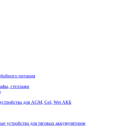
ебойного питания
афы, стеллажи
я
устройства для AGM, Gel, Wet АКБ
ые устройства для тяговых аккумуляторов