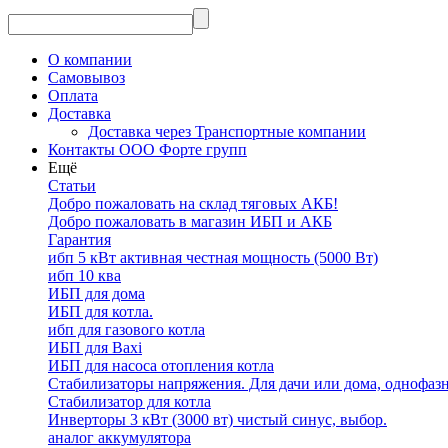
О компании
Самовывоз
Оплата
Доставка
Доставка через Транспортные компании
Контакты ООО Форте групп
Ещё
Статьи
Добро пожаловать на склад тяговых АКБ!
Добро пожаловать в магазин ИБП и АКБ
Гарантия
ибп 5 кВт активная честная мощность (5000 Вт)
ибп 10 ква
ИБП для дома
ИБП для котла.
ибп для газового котла
ИБП для Baxi
ИБП для насоса отопления котла
Стабилизаторы напряжения. Для дачи или дома, однофаз
Стабилизатор для котла
Инверторы 3 кВт (3000 вт) чистый синус, выбор.
аналог аккумулятора