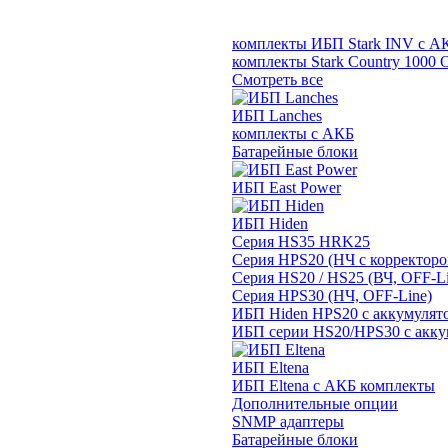
комплекты ИБП Stark INV с А
комплекты Stark Country 1000 
Смотреть все
ИБП Lanches
комплекты с АКБ
Батарейные блоки
ИБП East Power
ИБП Hiden
Серия HS35 HRK25
Серия HPS20 (НЧ с корректор
Серия HS20 / HS25 (ВЧ, OFF-Li
Серия HPS30 (НЧ, OFF-Line)
ИБП Hiden HPS20 с аккумулят
ИБП серии HS20/HPS30 с акку
ИБП Eltena
ИБП Eltena с АКБ комплекты
Дополнительные опции
SNMP адаптеры
Батарейные блоки