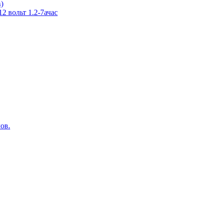
в)
 вольт 1.2-7ачас
ов.