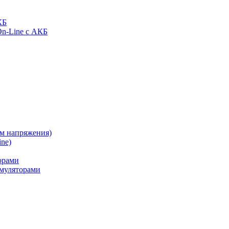
КБ
On-Line с АКБ
ом напряжения)
ne)
орами
муляторами