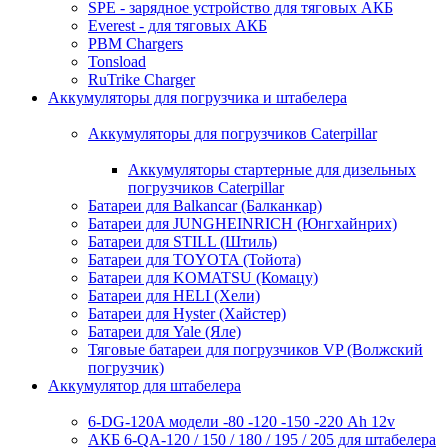
SPE - зарядное устройство для тяговых АКБ
Everest - для тяговых АКБ
PBM Chargers
Tonsload
RuTrike Charger
Аккумуляторы для погрузчика и штабелера
Аккумуляторы для погрузчиков Caterpillar
Аккумуляторы стартерные для дизельных
погрузчиков Caterpillar
Батареи для Balkancar (Балканкар)
Батареи для JUNGHEINRICH (Юнгхайнрих)
Батареи для STILL (Штиль)
Батареи для TOYOTA (Тойота)
Батареи для KOMATSU (Комацу)
Батареи для HELI (Хели)
Батареи для Hyster (Хайстер)
Батареи для Yale (Яле)
Тяговые батареи для погрузчиков VP (Волжский
погрузчик)
Аккумулятор для штабелера
6-DG-120A модели -80 -120 -150 -220 Ah 12v
АКБ 6-QA-120 / 150 / 180 / 195 / 205 для штабелера