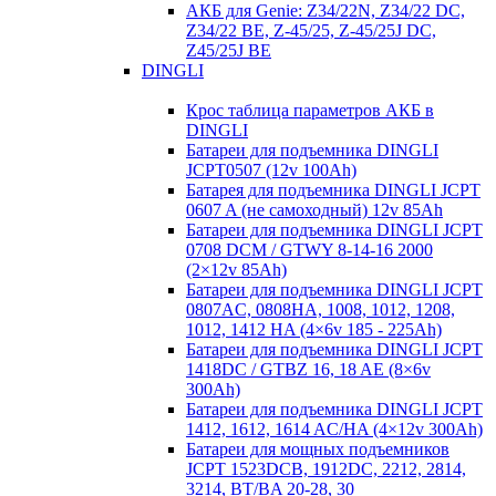
АКБ для Genie: Z34/22N, Z34/22 DC,
Z34/22 BE, Z-45/25, Z-45/25J DC,
Z45/25J BE
DINGLI
Крос таблица параметров АКБ в
DINGLI
Батареи для подъемника DINGLI
JCPT0507 (12v 100Ah)
Батарея для подъемника DINGLI JCPT
0607 A (не самоходный) 12v 85Ah
Батареи для подъемника DINGLI JCPT
0708 DCM / GTWY 8-14-16 2000
(2×12v 85Ah)
Батареи для подъемника DINGLI JCPT
0807AC, 0808HA, 1008, 1012, 1208,
1012, 1412 HA (4×6v 185 - 225Ah)
Батареи для подъемника DINGLI JCPT
1418DC / GTBZ 16, 18 AE (8×6v
300Ah)
Батареи для подъемника DINGLI JCPT
1412, 1612, 1614 AC/HA (4×12v 300Ah)
Батареи для мощных подъемников
JCPT 1523DCB, 1912DC, 2212, 2814,
3214, BT/BA 20-28, 30