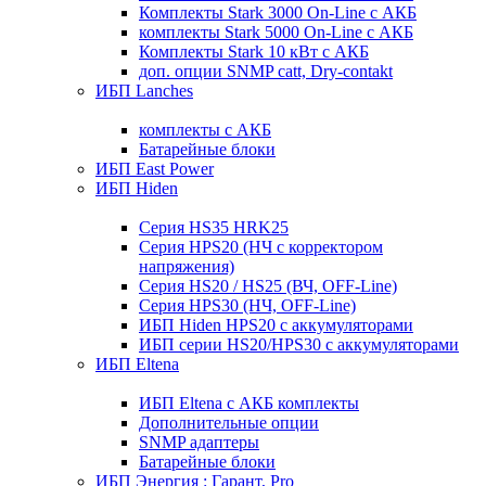
Комплекты Stark 3000 On-Line с АКБ
комплекты Stark 5000 On-Line с АКБ
Комплекты Stark 10 кВт с АКБ
доп. опции SNMP catt, Dry-contakt
ИБП Lanches
комплекты с АКБ
Батарейные блоки
ИБП East Power
ИБП Hiden
Серия HS35 HRK25
Серия HPS20 (НЧ с корректором
напряжения)
Серия HS20 / HS25 (ВЧ, OFF-Line)
Серия HPS30 (НЧ, OFF-Line)
ИБП Hiden HPS20 с аккумуляторами
ИБП серии HS20/HPS30 с аккумуляторами
ИБП Eltena
ИБП Eltena с АКБ комплекты
Дополнительные опции
SNMP адаптеры
Батарейные блоки
ИБП Энергия : Гарант, Pro