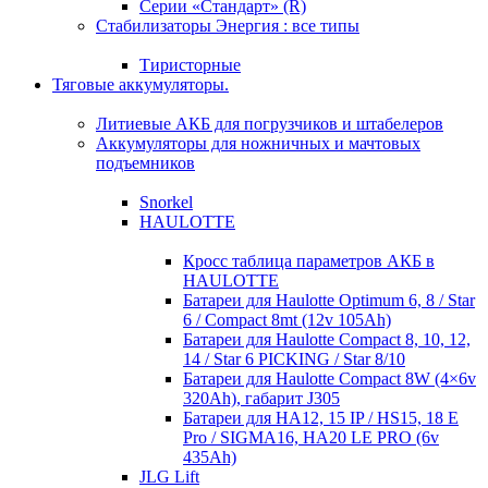
Серии «Стандарт» (R)
Стабилизаторы Энергия : все типы
Тиристорные
Тяговые аккумуляторы.
Литиевые АКБ для погрузчиков и штабелеров
Аккумуляторы для ножничных и мачтовых
подъемников
Snorkel
HAULOTTE
Кросc таблица параметров АКБ в
HAULOTTE
Батареи для Haulotte Optimum 6, 8 / Star
6 / Compact 8mt (12v 105Ah)
Батареи для Haulotte Compact 8, 10, 12,
14 / Star 6 PICKING / Star 8/10
Батареи для Haulotte Compact 8W (4×6v
320Ah), габарит J305
Батареи для HA12, 15 IP / HS15, 18 E
Pro / SIGMA16, HA20 LE PRO (6v
435Ah)
JLG Lift