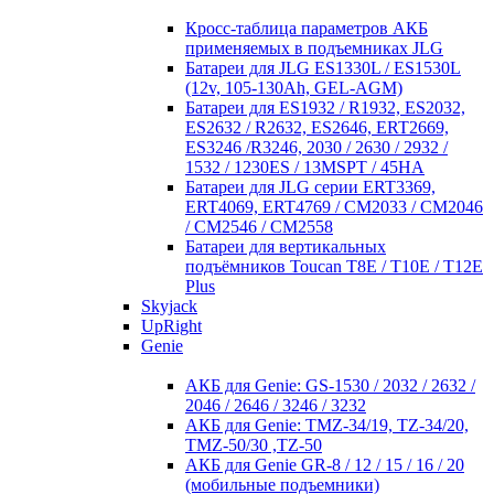
Кросc-таблица параметров АКБ
применяемых в подъемниках JLG
Батареи для JLG ES1330L / ES1530L
(12v, 105-130Ah, GEL-AGM)
Батареи для ES1932 / R1932, ES2032,
ES2632 / R2632, ES2646, ERT2669,
ES3246 /R3246, 2030 / 2630 / 2932 /
1532 / 1230ES / 13MSPT / 45HA
Батареи для JLG серии ERT3369,
ERT4069, ERT4769 / CM2033 / CM2046
/ CM2546 / CM2558
Батареи для вертикальных
подъёмников Toucan T8E / T10E / T12E
Plus
Skyjack
UpRight
Genie
АКБ для Genie: GS-1530 / 2032 / 2632 /
2046 / 2646 / 3246 / 3232
АКБ для Genie: TMZ-34/19, TZ-34/20,
TMZ-50/30 ,TZ-50
АКБ для Genie GR-8 / 12 / 15 / 16 / 20
(мобильные подъемники)