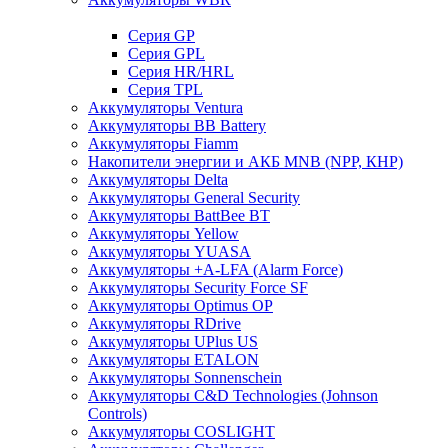
Cерия GP
Серия GPL
Серия HR/HRL
Серия TPL
Аккумуляторы Ventura
Аккумуляторы BB Battery
Аккумуляторы Fiamm
Накопители энергии и АКБ MNB (NPP, КНР)
Аккумуляторы Delta
Аккумуляторы General Security
Аккумуляторы BattBee BT
Аккумуляторы Yellow
Аккумуляторы YUASA
Аккумуляторы +A-LFA (Alarm Force)
Аккумуляторы Security Force SF
Аккумуляторы Optimus OP
Аккумуляторы RDrive
Аккумуляторы UPlus US
Аккумуляторы ETALON
Аккумуляторы Sonnenschein
Аккумуляторы С&D Technologies (Johnson
Controls)
Аккумуляторы COSLIGHT