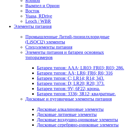
Robiton
Вымпел и Орион
Восток
Yuasa, RDrive
Leoch / WBR
Элементы питания
Промышленные Литий-тионилхлоридные
(LiSOCl2) элементы
Спецэлементы питания
Элементы питания и батареи основных
типоразмеров
Батареи типов: AAA; LR03; FR03; R03; 286.
Батареи типов: AA; LR6; FR6; R6; 316
Батареи типов: C; LR14; R14; 343.
Батареи типов: D; LR20; R20; 373.
Батареи типов: 9V; 6F22; крона.
Батареи типов: 3336; 3R12; квадратные.
Дисковые и пуговичные элементы питания
Дисковые алкалиновые элементы
Дисковые литиевые элементы
Дисковые воздушно-цинковые элементы
Дисковые серебряно-цинковые элементы