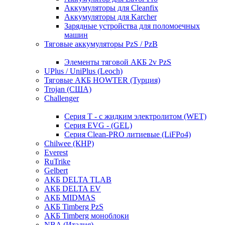
Аккумуляторы для Cleanfix
Аккумуляторы для Karcher
Зарядные устройства для поломоечных
машин
Тяговые аккумуляторы PzS / PzB
Элементы тяговой АКБ 2v PzS
UPlus / UniPlus (Leoch)
Тяговые АКБ HOWTER (Турция)
Trojan (США)
Challenger
Серия T - с жидким электролитом (WET)
Серия EVG - (GEL)
Серия Clean-PRO литиевые (LiFPo4)
Chilwee (КНР)
Everest
RuTrike
Gelbert
АКБ DELTA TLAB
АКБ DELTA EV
АКБ MIDMAS
АКБ Timberg PzS
АКБ Timberg моноблоки
NBA (Италия)