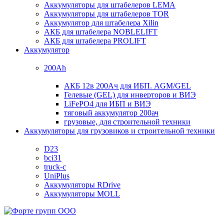
Аккумуляторы для штабелеров LEMA
Аккумуляторы для штабелеров TOR
Аккумулятор для штабелера Xilin
АКБ для штабелера NOBLELIFT
АКБ для штабелера PROLIFT
Аккумулятор
200Ah
АКБ 12в 200Ач для ИБП. AGM/GEL
Гелевые (GEL) для инверторов и ВИЭ
LiFePO4 для ИБП и ВИЭ
тяговый аккумулятор 200ач
грузовые, для строительной техники
Аккумуляторы для грузовиков и строительной техники
D23
bci31
truck-c
UniPlus
Аккумуляторы RDrive
Аккумуляторы MOLL