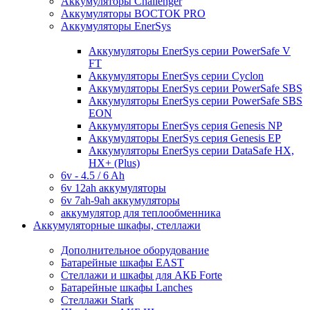
Аккумуляторы Challenger
Аккумуляторы ВОСТОК PRO
Аккумуляторы EnerSys
Аккумуляторы EnerSys серии PowerSafe V
FT
Аккумуляторы EnerSys серии Cyclon
Аккумуляторы EnerSys серии PowerSafe SBS
Аккумуляторы EnerSys серии PowerSafe SBS
EON
Аккумуляторы EnerSys серия Genesis NP
Аккумуляторы EnerSys серия Genesis EP
Аккумуляторы EnerSys серии DataSafe HX,
HX+ (Plus)
6v - 4.5 / 6 Ah
6v 12ah аккумуляторы
6v 7ah-9ah аккумуляторы
аккумулятор для теплообменника
Аккумуляторные шкафы, стеллажи
Дополнительное оборудование
Батарейные шкафы EAST
Стеллажи и шкафы для АКБ Forte
Батарейные шкафы Lanches
Стеллажи Stark