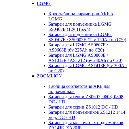
LGMG
Крос таблица параметров АКБ в
LGMG
Батареи для подъемника LGMG
SS0407E (12v 115Ah)
Батареи для подъемника LGMG
SS0507E / SS0607E (12v 150Ah по С20)
Батареи для LGMG AS0607E /
AS0608E (6v 225Ah по С20)
Батареи для LGMG AS0808E /
AS1012E / AS1212 (6v 240Ah по С20)
Батареи для LGMG AS1413E (6v 300Ah
по С20)
ZOOMLION
Таблица соответствия АКБ для
подъемников
Батареи для серии ZS0607, 0608, 0808
DC / HD
Батареи для серии ZS1012 DC / HD
Батареи для подъемников ZS1212 1414
мод. DC / HD
Батареи для коленчатых подъемников
ZA14JE, ZA20JE