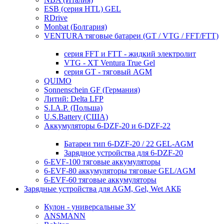
ESB (серия HTL) GEL
RDrive
Monbat (Болгария)
VENTURA тяговые батареи (GT / VTG / FFT/FTT)
серия FFT и FTT - жидкий электролит
VTG - XT Ventura True Gel
серия GT - тяговый AGM
QUIMO
Sonnenschein GF (Германия)
Литий: Delta LFP
S.I.A.P. (Польша)
U.S.Battery (США)
Аккумуляторы 6-DZF-20 и 6-DZF-22
Батареи тип 6-DZF-20 / 22 GEL-AGM
Зарядное устройства для 6-DZF-20
6-EVF-100 тяговые аккумуляторы
6-EVF-80 аккумуляторы тяговые GEL/AGM
6-EVF-60 тяговые аккумуляторы
Зарядные устройства для AGM, Gel, Wet АКБ
Кулон - универсальные ЗУ
ANSMANN