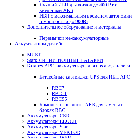
Лучший ИБП для котлов до 400 Вт с
внешними АКБ
ИБП с максимальным временем автономии
и мощностью до 900Вт
Дополнительное оборудование и материалы
Перемычки межаккумуляторные
Аккумуляторы для ибп
MUST
Stark ЛИТИЙ-ИОННЫЕ БАТАРЕИ
Батарея APC: аккумуляторы для ups apc, аналоги.
Батарейные картриджи UPS для ИБП APC
RBC7
RBC11
RBC55
Комплекты аналогов АКБ для замены в
блоках RBC
Аккумуляторы CSB
Аккумуляторы LEOCH
Аккумуляторы Star
Аккумуляторы VEKTOR
Аккумуляторы WBR