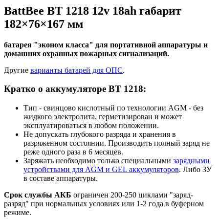
BattBee BT 1218 12v 18ah габарит
182×76×167 мм
батарея "эконом класса" для портативной аппаратуры и
домашних охранных пожарных сигнализаций.
Другие
варианты батарей для ОПС
.
Кратко о аккумуляторе BT 1218:
Тип - свинцово кислотный по технологии AGM - без
жидкого электролита, герметизирован и может
эксплуатироваться в любом положении.
Не допускать глубокого разряда и хранения в
разряженном состоянии. Производить полный заряд не
реже одного раза в 6 месяцев.
Заряжать необходимо только специальными
зарядными
устройствами для AGM и GEL аккумуляторов
. Либо ЗУ
в составе аппаратуры.
Срок службы АКБ
ограничен 200-250 циклами "заряд-
разряд" при нормальных условиях или 1-2 года в буферном
режиме.