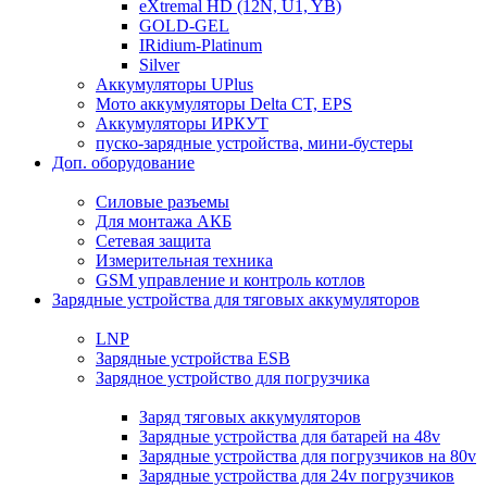
eXtremal HD (12N, U1, YB)
GOLD-GEL
IRidium-Platinum
Silver
Аккумуляторы UPlus
Мото аккумуляторы Delta CT, EPS
Аккумуляторы ИРКУТ
пуско-зарядные устройства, мини-бустеры
Доп. оборудование
Силовые разъемы
Для монтажа АКБ
Сетевая защита
Измерительная техника
GSM управление и контроль котлов
Зарядные устройства для тяговых аккумуляторов
LNP
Зарядные устройства ESB
Зарядное устройство для погрузчика
Заряд тяговых аккумуляторов
Зарядные устройства для батарей на 48v
Зарядные устройства для погрузчиков на 80v
Зарядные устройства для 24v погрузчиков