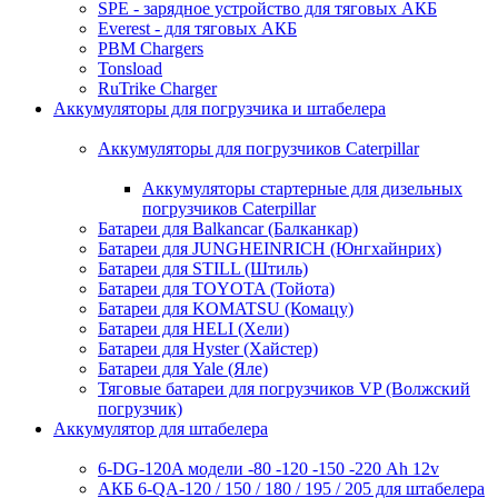
SPE - зарядное устройство для тяговых АКБ
Everest - для тяговых АКБ
PBM Chargers
Tonsload
RuTrike Charger
Аккумуляторы для погрузчика и штабелера
Аккумуляторы для погрузчиков Caterpillar
Аккумуляторы стартерные для дизельных
погрузчиков Caterpillar
Батареи для Balkancar (Балканкар)
Батареи для JUNGHEINRICH (Юнгхайнрих)
Батареи для STILL (Штиль)
Батареи для TOYOTA (Тойота)
Батареи для KOMATSU (Комацу)
Батареи для HELI (Хели)
Батареи для Hyster (Хайстер)
Батареи для Yale (Яле)
Тяговые батареи для погрузчиков VP (Волжский
погрузчик)
Аккумулятор для штабелера
6-DG-120A модели -80 -120 -150 -220 Ah 12v
АКБ 6-QA-120 / 150 / 180 / 195 / 205 для штабелера