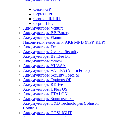
Cерия GP
Серия GPL
Серия HR/HRL
Серия TPL
Аккумуляторы Ventura
Аккумуляторы BB Battery
Аккумуляторы Fiamm
Накопители энергии и АКБ MNB (NPP, КНР)
Аккумуляторы Delta
Аккумуляторы General Security
Аккумуляторы BattBee BT
Аккумуляторы Yellow
Аккумуляторы YUASA
Аккумуляторы +A-LFA (Alarm Force)
Аккумуляторы Security Force SF
Аккумуляторы Optimus OP
Аккумуляторы RDrive
Аккумуляторы UPlus US
Аккумуляторы ETALON
Аккумуляторы Sonnenschein
Аккумуляторы С&D Technologies (Johnson
Controls)
Аккумуляторы COSLIGHT