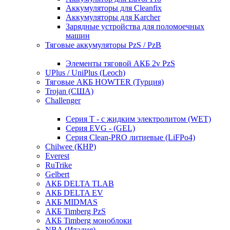
Аккумуляторы для Cleanfix
Аккумуляторы для Karcher
Зарядные устройства для поломоечных
машин
Тяговые аккумуляторы PzS / PzB
Элементы тяговой АКБ 2v PzS
UPlus / UniPlus (Leoch)
Тяговые АКБ HOWTER (Турция)
Trojan (США)
Challenger
Серия T - с жидким электролитом (WET)
Серия EVG - (GEL)
Серия Clean-PRO литиевые (LiFPo4)
Chilwee (КНР)
Everest
RuTrike
Gelbert
АКБ DELTA TLAB
АКБ DELTA EV
АКБ MIDMAS
АКБ Timberg PzS
АКБ Timberg моноблоки
NBA (Италия)