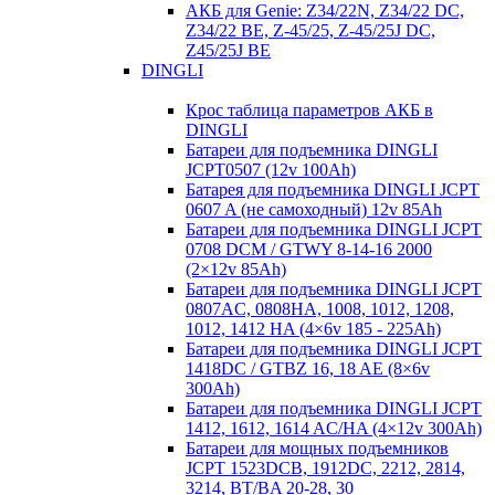
АКБ для Genie: Z34/22N, Z34/22 DC,
Z34/22 BE, Z-45/25, Z-45/25J DC,
Z45/25J BE
DINGLI
Крос таблица параметров АКБ в
DINGLI
Батареи для подъемника DINGLI
JCPT0507 (12v 100Ah)
Батарея для подъемника DINGLI JCPT
0607 A (не самоходный) 12v 85Ah
Батареи для подъемника DINGLI JCPT
0708 DCM / GTWY 8-14-16 2000
(2×12v 85Ah)
Батареи для подъемника DINGLI JCPT
0807AC, 0808HA, 1008, 1012, 1208,
1012, 1412 HA (4×6v 185 - 225Ah)
Батареи для подъемника DINGLI JCPT
1418DC / GTBZ 16, 18 AE (8×6v
300Ah)
Батареи для подъемника DINGLI JCPT
1412, 1612, 1614 AC/HA (4×12v 300Ah)
Батареи для мощных подъемников
JCPT 1523DCB, 1912DC, 2212, 2814,
3214, BT/BA 20-28, 30