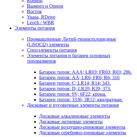
Robiton
Вымпел и Орион
Восток
Yuasa, RDrive
Leoch / WBR
Элементы питания
Промышленные Литий-тионилхлоридные
(LiSOCl2) элементы
Спецэлементы питания
Элементы питания и батареи основных
типоразмеров
Батареи типов: AAA; LR03; FR03; R03; 286.
Батареи типов: AA; LR6; FR6; R6; 316
Батареи типов: C; LR14; R14; 343.
Батареи типов: D; LR20; R20; 373.
Батареи типов: 9V; 6F22; крона.
Батареи типов: 3336; 3R12; квадратные.
Дисковые и пуговичные элементы питания
Дисковые алкалиновые элементы
Дисковые литиевые элементы
Дисковые воздушно-цинковые элементы
Дисковые серебряно-цинковые элементы