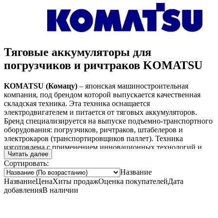
Тяговые аккумуляторы для
погрузчиков и ричтраков KOMATSU
KOMATSU (Комацу)
– японская машиностроительная
компания, под брендом которой выпускается качественная
складская техника. Эта техника оснащается
электродвигателем и питается от тяговых аккумуляторов.
Бренд специализируется на выпуске подъемно-транспортного
оборудования: погрузчиков, ричтраков, штабелеров и
электрокаров (транспортировщиков паллет). Техника
изготовлена с применением инновационных технологий и
Читать далее
соответствует мировым стандартам качества.
Сортировать:
Сделать заказ, уточнить цены и задать любые вопросы Вы
Название
всегда можете,
связавшись с нашим специалистом по
Название
Цена
Хиты продаж
Оценка
покупателей
Дата
тяговым аккумуляторам
.
добавления
В наличии
Тяговая батарея для
Тяговая батарея для