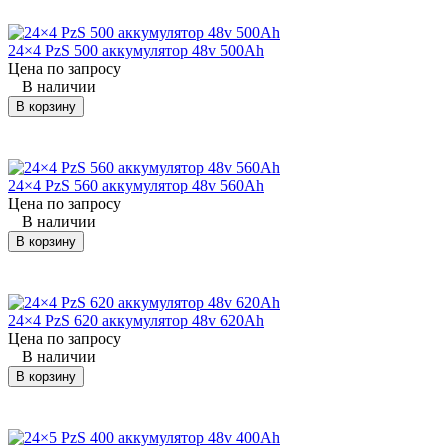
KOMATSU
FB15-12
погрузчик
24×4 Pz
(Комацу)
24×4 PzS 500 аккумулятор 48v 500Ah
Цена по запросу
KOMATSU
FB15-12
погрузчик
24×4 Pz
В наличии
(Комацу)
В корзину
KOMATSU
FB15A-10
погрузчик
24×4 Pz
(Комацу)
24×4 PzS 560 аккумулятор 48v 560Ah
KOMATSU
FB15EX
погрузчик
24×6 Pz
Цена по запросу
(Комацу)
В наличии
В корзину
KOMATSU
FB15EX-11
погрузчик
24×5 Pz
(Комацу)
KOMATSU
24×4 PzS 620 аккумулятор 48v 620Ah
FB15EX-11
погрузчик
24×6 Pz
(Комацу)
Цена по запросу
В наличии
KOMATSU
В корзину
FB15EX-7
погрузчик
24×5 Pz
(Комацу)
KOMATSU
FB15EX-7
погрузчик
24×6 Pz