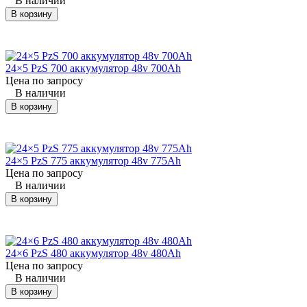
В наличии
KOMATSU
В корзину
FB15EXL-7
погрузчик
24×4 Pz
(Комацу)
KOMATSU
FB15G-12
погрузчик
24×7 Pz
(Комацу)
24×5 PzS 700 аккумулятор 48v 700Ah
Цена по запросу
В наличии
KOMATSU
FB15G-12
погрузчик
24×4 Pz
(Комацу)
В корзину
KOMATSU
FB15M-2R
погрузчик
24×4 Pz
(Комацу)
24×5 PzS 775 аккумулятор 48v 775Ah
Цена по запросу
KOMATSU
FB15M-2R
погрузчик
24×4 Pz
В наличии
(Комацу)
В корзину
KOMATSU
FB15M-3
погрузчик
24×7 Pz
(Комацу)
24×6 PzS 480 аккумулятор 48v 480Ah
KOMATSU
FB15M-3
погрузчик
24×7 Pz
Цена по запросу
(Комацу)
В наличии
В корзину
KOMATSU
FB15M-3
погрузчик
24×4 Pz