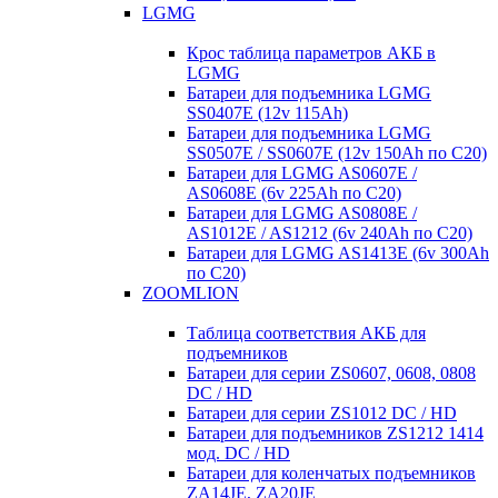
LGMG
Крос таблица параметров АКБ в
LGMG
Батареи для подъемника LGMG
SS0407E (12v 115Ah)
Батареи для подъемника LGMG
SS0507E / SS0607E (12v 150Ah по С20)
Батареи для LGMG AS0607E /
AS0608E (6v 225Ah по С20)
Батареи для LGMG AS0808E /
AS1012E / AS1212 (6v 240Ah по С20)
Батареи для LGMG AS1413E (6v 300Ah
по С20)
ZOOMLION
Таблица соответствия АКБ для
подъемников
Батареи для серии ZS0607, 0608, 0808
DC / HD
Батареи для серии ZS1012 DC / HD
Батареи для подъемников ZS1212 1414
мод. DC / HD
Батареи для коленчатых подъемников
ZA14JE, ZA20JE