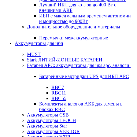
Лучший ИБП для котлов до 400 Вт с
внешними АКБ
ИБП с максимальным временем автономии
и мощностью до 900Вт
Дополнительное оборудование и материалы
Перемычки межаккумуляторные
Аккумуляторы для ибп
MUST
Stark ЛИТИЙ-ИОННЫЕ БАТАРЕИ
Батарея APC: аккумуляторы для ups apc, аналоги.
Батарейные картриджи UPS для ИБП APC
RBC7
RBC11
RBC55
Комплекты аналогов АКБ для замены в
блоках RBC
Аккумуляторы CSB
Аккумуляторы LEOCH
Аккумуляторы Star
Аккумуляторы VEKTOR
Аккумуляторы WBR