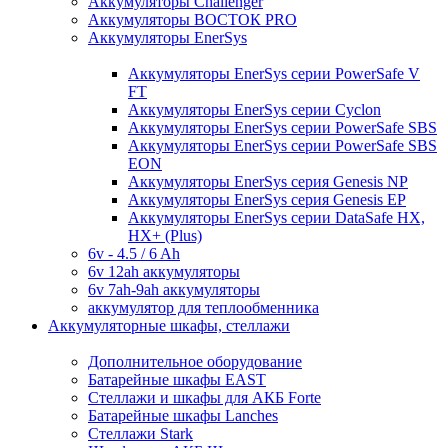
Аккумуляторы Challenger
Аккумуляторы ВОСТОК PRO
Аккумуляторы EnerSys
Аккумуляторы EnerSys серии PowerSafe V
FT
Аккумуляторы EnerSys серии Cyclon
Аккумуляторы EnerSys серии PowerSafe SBS
Аккумуляторы EnerSys серии PowerSafe SBS
EON
Аккумуляторы EnerSys серия Genesis NP
Аккумуляторы EnerSys серия Genesis EP
Аккумуляторы EnerSys серии DataSafe HX,
HX+ (Plus)
6v - 4.5 / 6 Ah
6v 12ah аккумуляторы
6v 7ah-9ah аккумуляторы
аккумулятор для теплообменника
Аккумуляторные шкафы, стеллажи
Дополнительное оборудование
Батарейные шкафы EAST
Стеллажи и шкафы для АКБ Forte
Батарейные шкафы Lanches
Стеллажи Stark