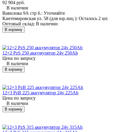
92 904 руб.
В наличии
Вавилова 9А стр 6.:
Уточняйте
Кантемировская ул. 58 (для юр.лиц ):
Осталось 2 шт.
Аккуму
Оптовый склад:
В наличии
Бренд
Модель
Назначение
Обознач
В корзину
D
KOMATSU
FB09-03
погрузчик
12×5 Pz
(Комацу)
12×2 PzS 250 аккумулятор 24v 250Ah
Цена по запросу
В наличии
KOMATSU
FB10-12
погрузчик
24×4 Pz
(Комацу)
В корзину
KOMATSU
FB10-12
погрузчик
24×4 Pz
(Комацу)
12×3 PzB 225 аккумулятор 24v 225Ah
Цена по запросу
KOMATSU
FB10-12
погрузчик
24×4 Pz
В наличии
(Комацу)
В корзину
KOMATSU
FB10EX-8
погрузчик
24×6 Pz
(Комацу)