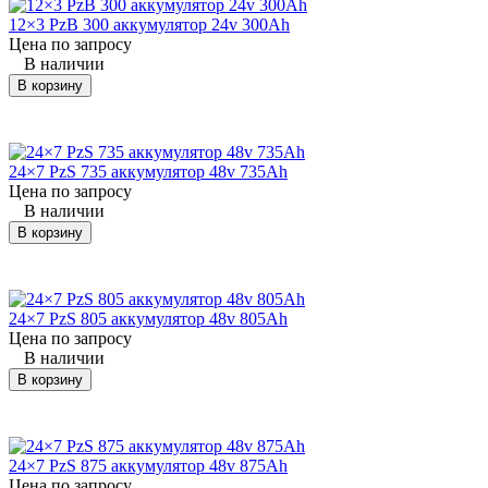
Технология: Свинцово-
Технология: Свинцово-
кислотная;
кислотная;
12×3 PzB 300 аккумулятор 24v 300Ah
Применяемость:
Применяемость:
Цена по запросу
Электропогрузчик KOMATSU
Электропогрузчик KOMATSU
В наличии
FB15-12;
FB18-12;
В корзину
Тяговая батарея для
Тяговая батарея для
штабелера KOMATSU
электрокара
FWS 14-1R
KOMATSU MWP 20-1R
24×7 PzS 735 аккумулятор 48v 735Ah
Цена по запросу
В наличии
В корзину
24×7 PzS 805 аккумулятор 48v 805Ah
Цена по запросу
В наличии
В корзину
Характеристики:
Характеристики:
Напряжение: 24 V;
Напряжение: 24 V;
24×7 PzS 875 аккумулятор 48v 875Ah
Емкость: 315 - 375 Ah;
Емкость: 230 - 250 Ah;
Цена по запросу