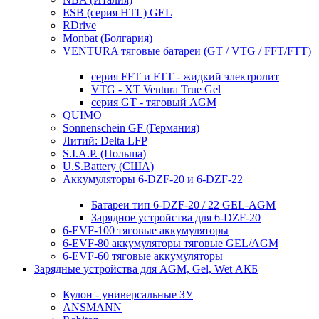
ESB (серия HTL) GEL
RDrive
Monbat (Болгария)
VENTURA тяговые батареи (GT / VTG / FFT/FTT)
серия FFT и FTT - жидкий электролит
VTG - XT Ventura True Gel
серия GT - тяговый AGM
QUIMO
Sonnenschein GF (Германия)
Литий: Delta LFP
S.I.A.P. (Польша)
U.S.Battery (США)
Аккумуляторы 6-DZF-20 и 6-DZF-22
Батареи тип 6-DZF-20 / 22 GEL-AGM
Зарядное устройства для 6-DZF-20
6-EVF-100 тяговые аккумуляторы
6-EVF-80 аккумуляторы тяговые GEL/AGM
6-EVF-60 тяговые аккумуляторы
Зарядные устройства для AGM, Gel, Wet АКБ
Кулон - универсальные ЗУ
ANSMANN