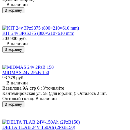
Габариты:
Габариты:
В наличии
800×210×620 мм;
620×209×625 мм;
В корзину
Вариант батарей:
Вариант батареи:
12×3 PzS 315
12×2 PzS 230
12×3 PzS 375
12×2 PzS 250
Количество элементов: 12;
Количество элементов: 12;
KIT 24v 3PzS375 (800×210×610 mm)
Технология: Свинцово-
Технология: Свинцово-
203 900 руб.
кислотная;
кислотная;
В наличии
Применяемость:
Применяемость:
В корзину
Электроштабелер KOMATSU
Электрокар KOMATSU MWP
FWS 14-1R;
20-1R (транспортировщик
паллет);
MIDMAS 24v 2PzB 150
93 378 руб.
Бренд
Назначение
Модель
В наличии
Вавилова 9А стр 6.:
Уточняйте
погрузчик
Кантемировская ул. 58 (для юр.лиц ):
Осталось 2 шт.
KOMATSU
Выберите модель
электрокар
Оптовый склад:
В наличии
(Комацу)
ричтрак
В корзину
штабелер
Например:
Balkanсar
DELTA TLAB 24V-150Ah (2PzB150)
(Балканкар)