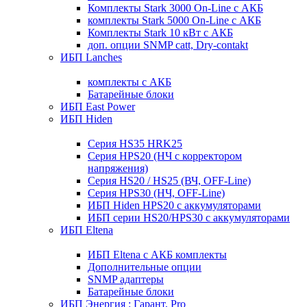
Комплекты Stark 3000 On-Line с АКБ
комплекты Stark 5000 On-Line с АКБ
Комплекты Stark 10 кВт с АКБ
доп. опции SNMP catt, Dry-contakt
ИБП Lanches
комплекты с АКБ
Батарейные блоки
ИБП East Power
ИБП Hiden
Серия HS35 HRK25
Серия HPS20 (НЧ с корректором
напряжения)
Серия HS20 / HS25 (ВЧ, OFF-Line)
Серия HPS30 (НЧ, OFF-Line)
ИБП Hiden HPS20 с аккумуляторами
ИБП серии HS20/HPS30 с аккумуляторами
ИБП Eltena
ИБП Eltena с АКБ комплекты
Дополнительные опции
SNMP адаптеры
Батарейные блоки
ИБП Энергия : Гарант, Pro