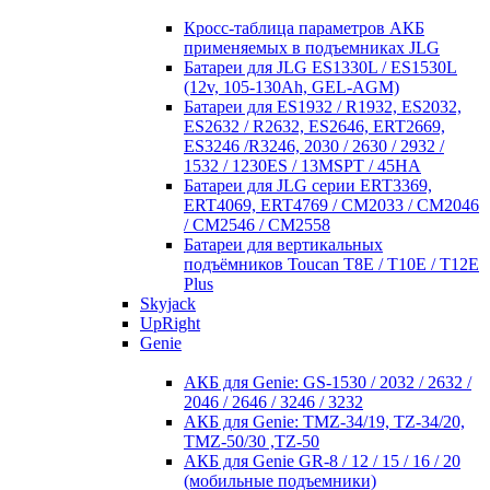
Кросc-таблица параметров АКБ
применяемых в подъемниках JLG
Батареи для JLG ES1330L / ES1530L
(12v, 105-130Ah, GEL-AGM)
Батареи для ES1932 / R1932, ES2032,
ES2632 / R2632, ES2646, ERT2669,
ES3246 /R3246, 2030 / 2630 / 2932 /
1532 / 1230ES / 13MSPT / 45HA
Батареи для JLG серии ERT3369,
ERT4069, ERT4769 / CM2033 / CM2046
/ CM2546 / CM2558
Батареи для вертикальных
подъёмников Toucan T8E / T10E / T12E
Plus
Skyjack
UpRight
Genie
АКБ для Genie: GS-1530 / 2032 / 2632 /
2046 / 2646 / 3246 / 3232
АКБ для Genie: TMZ-34/19, TZ-34/20,
TMZ-50/30 ,TZ-50
АКБ для Genie GR-8 / 12 / 15 / 16 / 20
(мобильные подъемники)