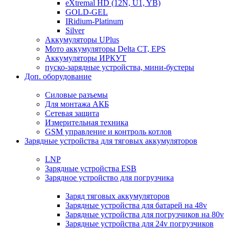
eXtremal HD (12N, U1, YB)
GOLD-GEL
IRidium-Platinum
Silver
Аккумуляторы UPlus
Мото аккумуляторы Delta CT, EPS
Аккумуляторы ИРКУТ
пуско-зарядные устройства, мини-бустеры
Доп. оборудование
Силовые разъемы
Для монтажа АКБ
Сетевая защита
Измерительная техника
GSM управление и контроль котлов
Зарядные устройства для тяговых аккумуляторов
LNP
Зарядные устройства ESB
Зарядное устройство для погрузчика
Заряд тяговых аккумуляторов
Зарядные устройства для батарей на 48v
Зарядные устройства для погрузчиков на 80v
Зарядные устройства для 24v погрузчиков