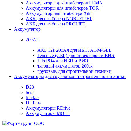
Аккумуляторы для штабелеров LEMA
Аккумуляторы для штабелеров TOR
Аккумулятор для штабелера Xilin
АКБ для штабелера NOBLELIFT
АКБ для штабелера PROLIFT
Аккумулятор
200Ah
АКБ 12в 200Ач для ИБП. AGM/GEL
Гелевые (GEL) для инверторов и ВИЭ
LiFePO4 для ИБП и ВИЭ
тяговый аккумулятор 200ач
грузовые, для строительной техники
Аккумуляторы для грузовиков и строительной техники
D23
bci31
truck-c
UniPlus
Аккумуляторы RDrive
Аккумуляторы MOLL