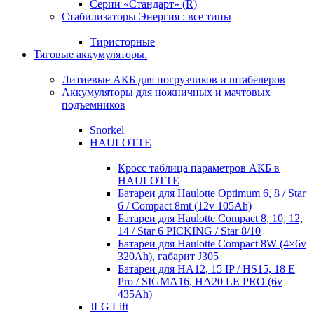
Серии «Стандарт» (R)
Стабилизаторы Энергия : все типы
Тиристорные
Тяговые аккумуляторы.
Литиевые АКБ для погрузчиков и штабелеров
Аккумуляторы для ножничных и мачтовых
подъемников
Snorkel
HAULOTTE
Кросc таблица параметров АКБ в
HAULOTTE
Батареи для Haulotte Optimum 6, 8 / Star
6 / Compact 8mt (12v 105Ah)
Батареи для Haulotte Compact 8, 10, 12,
14 / Star 6 PICKING / Star 8/10
Батареи для Haulotte Compact 8W (4×6v
320Ah), габарит J305
Батареи для HA12, 15 IP / HS15, 18 E
Pro / SIGMA16, HA20 LE PRO (6v
435Ah)
JLG Lift