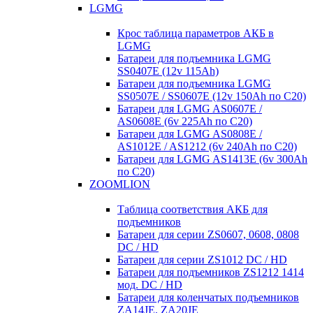
LGMG
Крос таблица параметров АКБ в
LGMG
Батареи для подъемника LGMG
SS0407E (12v 115Ah)
Батареи для подъемника LGMG
SS0507E / SS0607E (12v 150Ah по С20)
Батареи для LGMG AS0607E /
AS0608E (6v 225Ah по С20)
Батареи для LGMG AS0808E /
AS1012E / AS1212 (6v 240Ah по С20)
Батареи для LGMG AS1413E (6v 300Ah
по С20)
ZOOMLION
Таблица соответствия АКБ для
подъемников
Батареи для серии ZS0607, 0608, 0808
DC / HD
Батареи для серии ZS1012 DC / HD
Батареи для подъемников ZS1212 1414
мод. DC / HD
Батареи для коленчатых подъемников
ZA14JE, ZA20JE