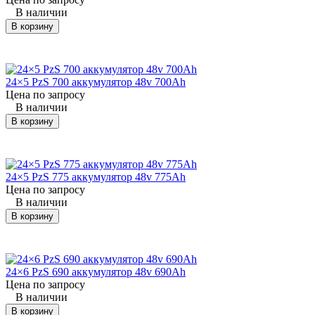
(Йел)
В наличии
В корзину
Yale
MP20X
штабелер
12×2 PzS 230
24
(Йел)
Yale
24×5 PzS 700 аккумулятор 48v 700Ah
MP20X
штабелер
12×2 PzS 250
24
(Йел)
Цена по запросу
В наличии
Yale
В корзину
MP20XV
штабелер
12×2 PzS 210
24
(Йел)
Yale
MP20XV
штабелер
12×2 PzS 230
24
(Йел)
24×5 PzS 775 аккумулятор 48v 775Ah
Цена по запросу
В наличии
Yale
MP20XV
штабелер
12×2 PzS 250
24
(Йел)
В корзину
Yale
MP 22
штабелер
12×2 PzS 230
24
(Йел)
24×6 PzS 690 аккумулятор 48v 690Ah
Цена по запросу
Yale
MP 22
штабелер
12×2 PzS 250
24
В наличии
(Йел)
В корзину