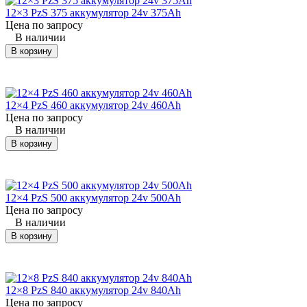
12×3 PzS 375 аккумулятор 24v 375Ah
Цена по запросу
Yale
ERP 15 VT
погрузчик
24×4 PzV 400
48
В наличии
(Йел)
В корзину
Yale
ERP 15 VT
погрузчик
24×4 PzS 500
48
(Йел)
12×4 PzS 460 аккумулятор 24v 460Ah
Yale
ERP16AAF
погрузчик
24×5 PzS 625
48
Цена по запросу
(Йел)
В наличии
В корзину
Yale
ERP 16
погрузчик
24×6 PzB 600
48
(Йел)
ATF
Yale
ERP 16
12×4 PzS 500 аккумулятор 24v 500Ah
погрузчик
24×7 PzB 700
48
(Йел)
ATF
Цена по запросу
В наличии
Yale
ERP 16
В корзину
погрузчик
24×4 PzS 420
48
(Йел)
ATF
Yale
ERP 16
погрузчик
24×4 PzS 460
48
(Йел)
ATF
12×8 PzS 840 аккумулятор 24v 840Ah
Цена по запросу