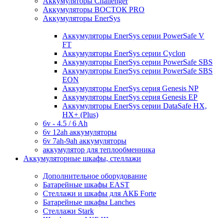
Аккумуляторы Challenger
Аккумуляторы ВОСТОК PRO
Аккумуляторы EnerSys
Аккумуляторы EnerSys серии PowerSafe V
FT
Аккумуляторы EnerSys серии Cyclon
Аккумуляторы EnerSys серии PowerSafe SBS
Аккумуляторы EnerSys серии PowerSafe SBS
EON
Аккумуляторы EnerSys серия Genesis NP
Аккумуляторы EnerSys серия Genesis EP
Аккумуляторы EnerSys серии DataSafe HX,
HX+ (Plus)
6v - 4.5 / 6 Ah
6v 12ah аккумуляторы
6v 7ah-9ah аккумуляторы
аккумулятор для теплообменника
Аккумуляторные шкафы, стеллажи
Дополнительное оборудование
Батарейные шкафы EAST
Стеллажи и шкафы для АКБ Forte
Батарейные шкафы Lanches
Стеллажи Stark