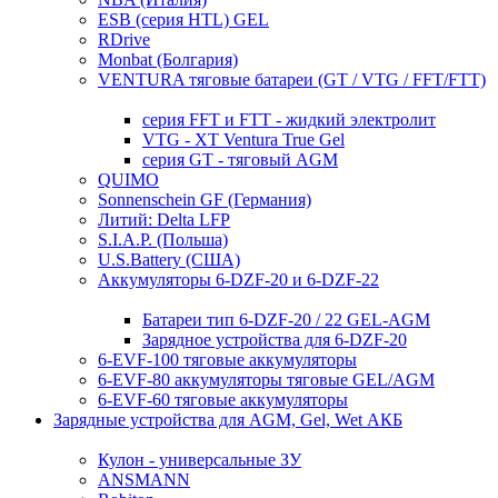
ESB (серия HTL) GEL
RDrive
Monbat (Болгария)
VENTURA тяговые батареи (GT / VTG / FFT/FTT)
серия FFT и FTT - жидкий электролит
VTG - XT Ventura True Gel
серия GT - тяговый AGM
QUIMO
Sonnenschein GF (Германия)
Литий: Delta LFP
S.I.A.P. (Польша)
U.S.Battery (США)
Аккумуляторы 6-DZF-20 и 6-DZF-22
Батареи тип 6-DZF-20 / 22 GEL-AGM
Зарядное устройства для 6-DZF-20
6-EVF-100 тяговые аккумуляторы
6-EVF-80 аккумуляторы тяговые GEL/AGM
6-EVF-60 тяговые аккумуляторы
Зарядные устройства для AGM, Gel, Wet АКБ
Кулон - универсальные ЗУ
ANSMANN