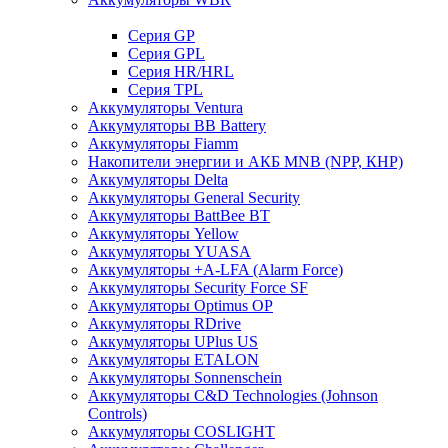
Cерия GP
Серия GPL
Серия HR/HRL
Серия TPL
Аккумуляторы Ventura
Аккумуляторы BB Battery
Аккумуляторы Fiamm
Накопители энергии и АКБ MNB (NPP, КНР)
Аккумуляторы Delta
Аккумуляторы General Security
Аккумуляторы BattBee BT
Аккумуляторы Yellow
Аккумуляторы YUASA
Аккумуляторы +A-LFA (Alarm Force)
Аккумуляторы Security Force SF
Аккумуляторы Optimus OP
Аккумуляторы RDrive
Аккумуляторы UPlus US
Аккумуляторы ETALON
Аккумуляторы Sonnenschein
Аккумуляторы С&D Technologies (Johnson
Controls)
Аккумуляторы COSLIGHT