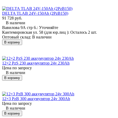
620×215×630 мм;
24×6 PzS 690
Вариант батареи:
24×6 PzS 750
12×2 PzS 210
Количество элементов: 24;
DELTA TLAB 24V-150Ah (2PzB150)
12×2 PzS 250
Технология: Свинцово-
91 728 руб.
Количество элементов: 12;
кислотная;
В наличии
Технология: Свинцово-
Применяемость:
Вавилова 9А стр 6.:
Уточняйте
кислотная;
Электропогрузчик Yale (Яле)
Кантемировская ул. 58 (для юр.лиц ):
Осталось 2 шт.
Применяемость:
ERP20VF;
Оптовый склад:
В наличии
Электроштабелер
В корзину
(электротележка) Yale (Яле)
MP20XV;
12×2 PzS 230 аккумулятор 24v 230Ah
Бренд
Назначение
Модель
Цена по запросу
В наличии
погрузчик
Yale
Выберите модель
В корзину
(Йел)
ричтрак
штабелер
12×3 PzB 300 аккумулятор 24v 300Ah
Например:
Цена по запросу
Balkanсar
В наличии
(Балканкар)
В корзину