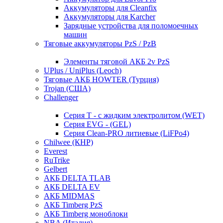
Аккумуляторы для Cleanfix
Аккумуляторы для Karcher
Зарядные устройства для поломоечных
машин
Тяговые аккумуляторы PzS / PzB
Элементы тяговой АКБ 2v PzS
UPlus / UniPlus (Leoch)
Тяговые АКБ HOWTER (Турция)
Trojan (США)
Challenger
Серия T - с жидким электролитом (WET)
Серия EVG - (GEL)
Серия Clean-PRO литиевые (LiFPo4)
Chilwee (КНР)
Everest
RuTrike
Gelbert
АКБ DELTA TLAB
АКБ DELTA EV
АКБ MIDMAS
АКБ Timberg PzS
АКБ Timberg моноблоки
NBA (Италия)