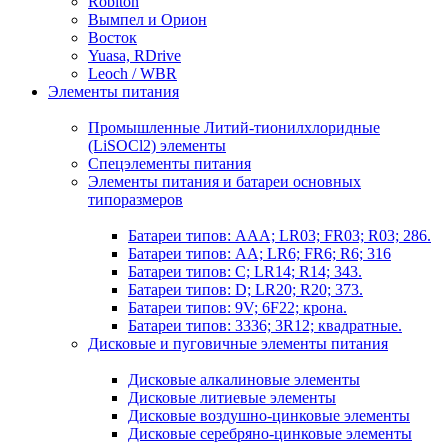
Robiton
Вымпел и Орион
Восток
Yuasa, RDrive
Leoch / WBR
Элементы питания
Промышленные Литий-тионилхлоридные
(LiSOCl2) элементы
Спецэлементы питания
Элементы питания и батареи основных
типоразмеров
Батареи типов: AAA; LR03; FR03; R03; 286.
Батареи типов: AA; LR6; FR6; R6; 316
Батареи типов: C; LR14; R14; 343.
Батареи типов: D; LR20; R20; 373.
Батареи типов: 9V; 6F22; крона.
Батареи типов: 3336; 3R12; квадратные.
Дисковые и пуговичные элементы питания
Дисковые алкалиновые элементы
Дисковые литиевые элементы
Дисковые воздушно-цинковые элементы
Дисковые серебряно-цинковые элементы