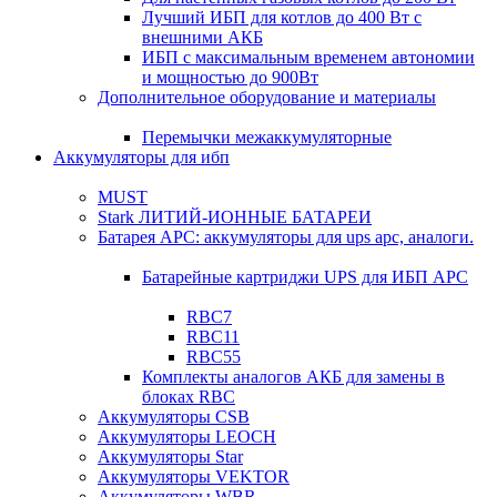
Лучший ИБП для котлов до 400 Вт с
внешними АКБ
ИБП с максимальным временем автономии
и мощностью до 900Вт
Дополнительное оборудование и материалы
Перемычки межаккумуляторные
Аккумуляторы для ибп
MUST
Stark ЛИТИЙ-ИОННЫЕ БАТАРЕИ
Батарея APC: аккумуляторы для ups apc, аналоги.
Батарейные картриджи UPS для ИБП APC
RBC7
RBC11
RBC55
Комплекты аналогов АКБ для замены в
блоках RBC
Аккумуляторы CSB
Аккумуляторы LEOCH
Аккумуляторы Star
Аккумуляторы VEKTOR
Аккумуляторы WBR