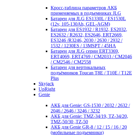
Кросc-таблица параметров АКБ
применяемых в подъемниках JLG
Батареи для JLG ES1330L / ES1530L
(12v, 105-130Ah, GEL-AGM)
Батареи для ES1932 / R1932, ES2032,
ES2632 / R2632, ES2646, ERT2669,
ES3246 /R3246, 2030 / 2630 / 2932 /
1532 / 1230ES / 13MSPT / 45HA
Батареи для JLG серии ERT3369,
ERT4069, ERT4769 / CM2033 / CM2046
/ CM2546 / CM2558
Батареи для вертикальных
подъёмников Toucan T8E / T10E / T12E
Plus
Skyjack
UpRight
Genie
АКБ для Genie: GS-1530 / 2032 / 2632 /
2046 / 2646 / 3246 / 3232
АКБ для Genie: TMZ-34/19, TZ-34/20,
TMZ-50/30 ,TZ-50
АКБ для Genie GR-8 / 12 / 15 / 16 / 20
(мобильные подъемники)