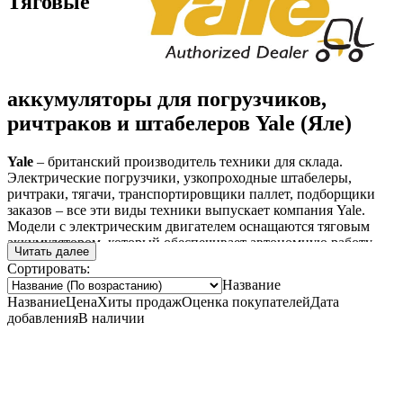
Тяговые
аккумуляторы для погрузчиков,
ричтраков и штабелеров Yale (Яле)
Yale
– британский производитель техники для склада.
Электрические погрузчики, узкопроходные штабелеры,
ричтраки, тягачи, транспортировщики паллет, подборщики
заказов – все эти виды техники выпускает компания Yale.
Модели с электрическим двигателем оснащаются тяговым
аккумулятором, который обеспечивает автономную работу
Читать далее
складской техники.
Сортировать:
Сделать заказ, уточнить цены и задать любые вопросы Вы
Название
всегда можете,
связавшись с нашим специалистом по
Название
Цена
Хиты продаж
Оценка
покупателей
Дата
тяговым аккумуляторам
.
добавления
В наличии
Тяговая батарея для
Тяговая батарея для
погрузчика Yale (Яле)
штабелера Yale (Яле)
ERP16VF
MS16