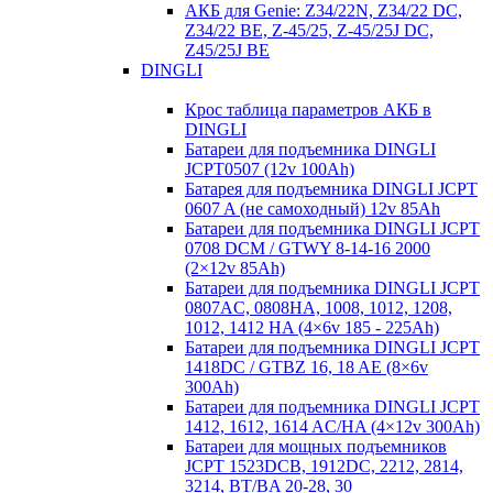
АКБ для Genie: Z34/22N, Z34/22 DC,
Z34/22 BE, Z-45/25, Z-45/25J DC,
Z45/25J BE
DINGLI
Крос таблица параметров АКБ в
DINGLI
Батареи для подъемника DINGLI
JCPT0507 (12v 100Ah)
Батарея для подъемника DINGLI JCPT
0607 A (не самоходный) 12v 85Ah
Батареи для подъемника DINGLI JCPT
0708 DCM / GTWY 8-14-16 2000
(2×12v 85Ah)
Батареи для подъемника DINGLI JCPT
0807AC, 0808HA, 1008, 1012, 1208,
1012, 1412 HA (4×6v 185 - 225Ah)
Батареи для подъемника DINGLI JCPT
1418DC / GTBZ 16, 18 AE (8×6v
300Ah)
Батареи для подъемника DINGLI JCPT
1412, 1612, 1614 AC/HA (4×12v 300Ah)
Батареи для мощных подъемников
JCPT 1523DCB, 1912DC, 2212, 2814,
3214, BT/BA 20-28, 30