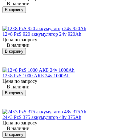
В наличии
Yale
ERP 16
погрузчик
24×4 PzS 500
48
(Йел)
ATF
В корзину
Yale
ERP16VF
погрузчик
24×5 PzS 575
48
(Йел)
12×8 PzS 920 аккумулятор 24v 920Ah
Цена по запросу
Yale
ERP16VF
погрузчик
24×5 PzS 625
48
В наличии
(Йел)
В корзину
Yale
ERP18AAF
погрузчик
24×5 PzS 625
48
(Йел)
12×8 PzS 1000 АКБ 24v 1000Ah
Yale
ERP18ATF
погрузчик
24×5 PzS 625
48
Цена по запросу
(Йел)
В наличии
В корзину
Yale
ERP18ATF
погрузчик
24×6 PzS 690
48
(Йел)
Yale
24×3 PzS 375 аккумулятор 48v 375Ah
ERP18ATF
погрузчик
24×6 PzS 750
48
(Йел)
Цена по запросу
В наличии
Yale
В корзину
ERP20AAF
погрузчик
24×5 PzS 625
48