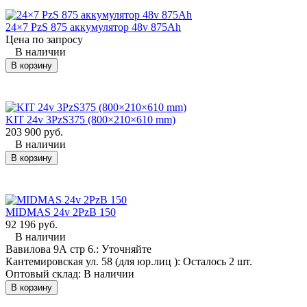
Электропогрузчик Yale (Яле)
Электроштабелер Yale (Яле)
ERP16VF;
MS16;
24×7 PzS 875 аккумулятор 48v 875Ah
Цена по запросу
Тяговая батарея для
Тяговая батарея для
В наличии
погрузчика Yale (Яле)
штабелера
В корзину
ERP20VF
(электротележки) Yale
(Яле) MP20XV
KIT 24v 3PzS375 (800×210×610 mm)
203 900 руб.
В наличии
В корзину
MIDMAS 24v 2PzB 150
92 196 руб.
Характеристики:
В наличии
Характеристики:
Вавилова 9А стр 6.:
Уточняйте
Напряжение: 48 V;
Кантемировская ул. 58 (для юр.лиц ):
Осталось 2 шт.
Емкость: 690 - 750 Ah;
Напряжение: 24 V;
Оптовый склад:
В наличии
Габариты:
Емкость: 210 - 250 Ah;
В корзину
825×735×625 мм;
Габариты:
Вариант батарей: