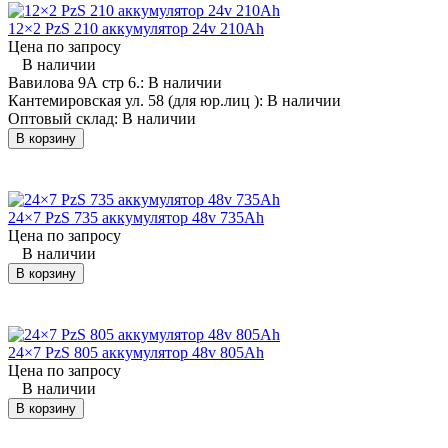
12×2 PzS 210 аккумулятор 24v 210Ah
Цена по запросу
В наличии
Вавилова 9А стр 6.:
В наличии
Кантемировская ул. 58 (для юр.лиц ):
В наличии
Оптовый склад:
В наличии
В корзину
24×7 PzS 735 аккумулятор 48v 735Ah
Характеристики:
Характеристики:
Цена по запросу
В наличии
Напряжение: 48 V;
Напряжение: 24 V;
В корзину
Емкость: 575 - 625 Ah;
Емкость: 345 - 375 Ah;
Габариты:
Габариты:
825×625×625 мм;
975×490×800 мм;
Вариант батарей:
Вариант батареи:
24×5 PzS 575
12×3 PzS 345
24×7 PzS 805 аккумулятор 48v 805Ah
24×5 PzS 625
12×3 PzS 375
Цена по запросу
Количество элементов: 24;
Количество элементов: 12;
В наличии
Технология: Свинцово-
Технология: Свинцово-
В корзину
кислотная;
кислотная;
Применяемость:
Применяемость: