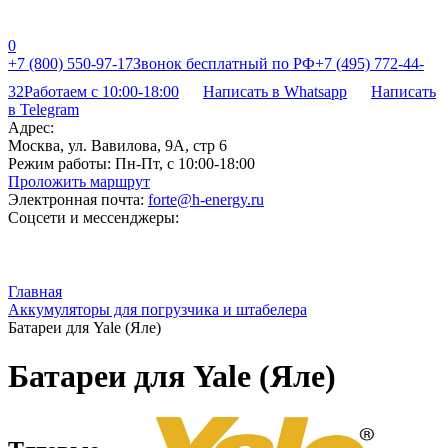
0
+7 (800) 550-97-17
Звонок бесплатный по РФ
+7 (495) 772-44-
32
Работаем с 10:00-18:00
Написать в Whatsapp
Написать
в Telegram
Адрес:
Москва, ул. Вавилова, 9А, стр 6
Режим работы:
Пн-Пт, с 10:00-18:00
Проложить маршрут
Электронная почта:
forte@h-energy.ru
Соцсети и мессенджеры:
Главная
Аккумуляторы для погрузчика и штабелера
Батареи для Yale (Яле)
Батареи для Yale (Яле)