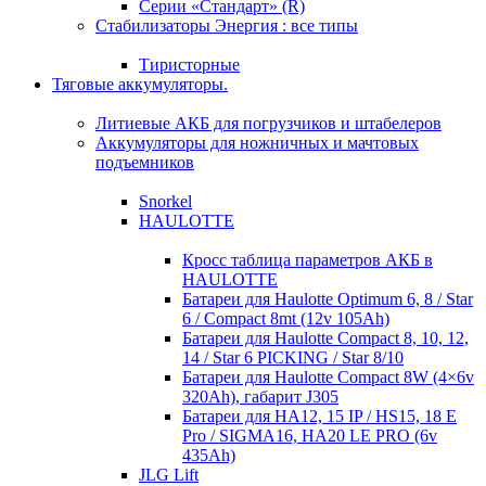
Серии «Стандарт» (R)
Стабилизаторы Энергия : все типы
Тиристорные
Тяговые аккумуляторы.
Литиевые АКБ для погрузчиков и штабелеров
Аккумуляторы для ножничных и мачтовых
подъемников
Snorkel
HAULOTTE
Кросc таблица параметров АКБ в
HAULOTTE
Батареи для Haulotte Optimum 6, 8 / Star
6 / Compact 8mt (12v 105Ah)
Батареи для Haulotte Compact 8, 10, 12,
14 / Star 6 PICKING / Star 8/10
Батареи для Haulotte Compact 8W (4×6v
320Ah), габарит J305
Батареи для HA12, 15 IP / HS15, 18 E
Pro / SIGMA16, HA20 LE PRO (6v
435Ah)
JLG Lift