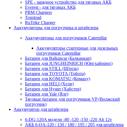
SPE - зарядное устройство для тяговых АКБ
Everest - для тяговых АКБ
PBM Chargers
Tonsload
RuTrike Charger
Аккумуляторы для погрузчика и штабелера
Аккумуляторы для погрузчиков Caterpillar
Аккумуляторы стартерные для дизельных
погрузчиков Caterpillar
Батареи для Balkancar (Балканкар)
Батареи для JUNGHEINRICH (Юнгхайнрих)
Батареи для STILL (Штиль)
Батареи для TOYOTA (Тойота)
Батареи для KOMATSU (Комацу)
Батареи для HELI (Хели)
Батареи для Hyster (Хайстер)
Батареи для Yale (Яле)
Тяговые батареи для погрузчиков VP (Волжский
погрузчик)
Аккумулятор для штабелера
6-DG-120A модели -80 -120 -150 -220 Ah 12v
АКБ 6-QA-120 / 150 / 180 / 195 / 205 для штабелера