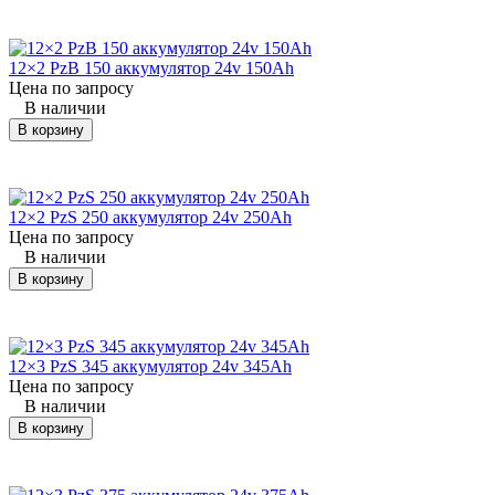
Аккумулятор.
На
Бренд
Модель
Назначение
Обозначение в
12×2 PzB 150 аккумулятор 24v 150Ah
DIN
Цена по запросу
В наличии
В корзину
Yale
ERP 12
погрузчик
12×8 PzS 840
24
(Йел)
RCF
Yale
ERP 12
12×2 PzS 250 аккумулятор 24v 250Ah
погрузчик
12×8 PzS 920
24
(Йел)
RCF
Цена по запросу
В наличии
Yale
ERP 12
В корзину
погрузчик
12×8 PzS 1000
24
(Йел)
RCF
Yale
ERP 15
погрузчик
12×8 PzS 840
24
(Йел)
RCF
12×3 PzS 345 аккумулятор 24v 345Ah
Цена по запросу
В наличии
Yale
ERP 15
погрузчик
12×8 PzS 920
24
(Йел)
RCF
В корзину
Yale
ERP 15
погрузчик
12×8 PzS 1000
24
(Йел)
RCF