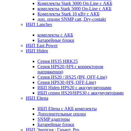
Комплекты Stark 3000 On-Line с АКБ
комплекты Stark 5000 On-Line с АКБ
Комплекты Stark 10 кВт с АКБ
доп. опции SNMP catt, Dry-contakt
ИБП Lanches
комплекты с АКБ
Батарейные блоки
ИБП East Power
ИБП Hiden
Серия HS35 HRK25
Серия HPS20 (НЧ с корректором
напряжения)
Серия HS20 / HS25 (ВЧ, OFF-Line)
Серия HPS30 (НЧ, OFF-Line)
ИБП Hiden HPS20 с аккумуляторами
ИБП серии HS20/HPS30 с аккумуляторами
ИБП Eltena
ИБП Eltena с АКБ комплекты
Дополнительные опции
SNMP адаптеры
Батарейные блоки
ИБП Энергия : Гарант, Pro