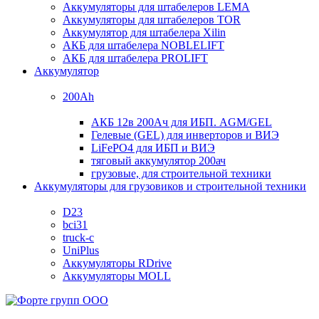
Аккумуляторы для штабелеров LEMA
Аккумуляторы для штабелеров TOR
Аккумулятор для штабелера Xilin
АКБ для штабелера NOBLELIFT
АКБ для штабелера PROLIFT
Аккумулятор
200Ah
АКБ 12в 200Ач для ИБП. AGM/GEL
Гелевые (GEL) для инверторов и ВИЭ
LiFePO4 для ИБП и ВИЭ
тяговый аккумулятор 200ач
грузовые, для строительной техники
Аккумуляторы для грузовиков и строительной техники
D23
bci31
truck-c
UniPlus
Аккумуляторы RDrive
Аккумуляторы MOLL