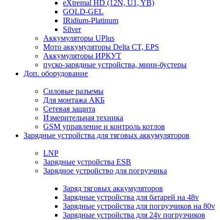
eXtremal HD (12N, U1, YB)
GOLD-GEL
IRidium-Platinum
Silver
Аккумуляторы UPlus
Мото аккумуляторы Delta CT, EPS
Аккумуляторы ИРКУТ
пуско-зарядные устройства, мини-бустеры
Доп. оборудование
Силовые разъемы
Для монтажа АКБ
Сетевая защита
Измерительная техника
GSM управление и контроль котлов
Зарядные устройства для тяговых аккумуляторов
LNP
Зарядные устройства ESB
Зарядное устройство для погрузчика
Заряд тяговых аккумуляторов
Зарядные устройства для батарей на 48v
Зарядные устройства для погрузчиков на 80v
Зарядные устройства для 24v погрузчиков