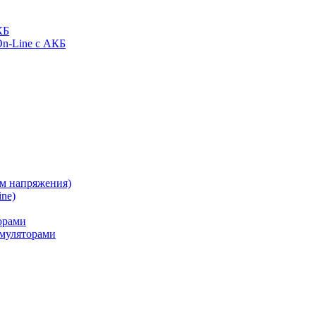
КБ
On-Line с АКБ
ом напряжения)
ne)
орами
муляторами