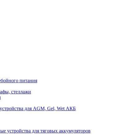
ебойного питания
афы, стеллажи
я
устройства для AGM, Gel, Wet АКБ
ые устройства для тяговых аккумуляторов