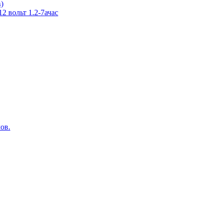
в)
 вольт 1.2-7ачас
ов.