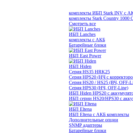
комплекты ИБП Stark INV с А
комплекты Stark Country 1000 
Смотреть все
ИБП Lanches
комплекты с АКБ
Батарейные блоки
ИБП East Power
ИБП Hiden
Серия HS35 HRK25
Серия HPS20 (НЧ с корректор
Серия HS20 / HS25 (ВЧ, OFF-Li
Серия HPS30 (НЧ, OFF-Line)
ИБП Hiden HPS20 с аккумулят
ИБП серии HS20/HPS30 с акку
ИБП Eltena
ИБП Eltena с АКБ комплекты
Дополнительные опции
SNMP адаптеры
Батарейные блоки