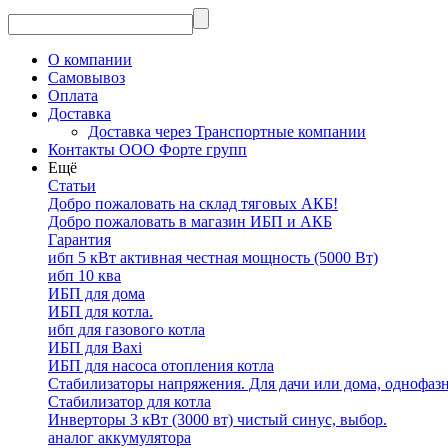
О компании
Самовывоз
Оплата
Доставка
Доставка через Транспортные компании
Контакты ООО Форте групп
Ещё
Статьи
Добро пожаловать на склад тяговых АКБ!
Добро пожаловать в магазин ИБП и АКБ
Гарантия
ибп 5 кВт активная честная мощность (5000 Вт)
ибп 10 ква
ИБП для дома
ИБП для котла.
ибп для газового котла
ИБП для Baxi
ИБП для насоса отопления котла
Стабилизаторы напряжения. Для дачи или дома, однофаз
Стабилизатор для котла
Инверторы 3 кВт (3000 вт) чистый синус, выбор.
аналог аккумулятора