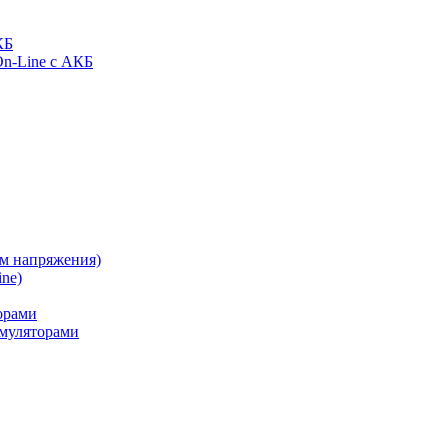
КБ
On-Line с АКБ
ом напряжения)
ne)
орами
муляторами