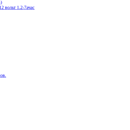
в)
 вольт 1.2-7ачас
ов.