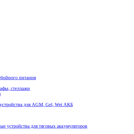
ебойного питания
афы, стеллажи
я
устройства для AGM, Gel, Wet АКБ
ые устройства для тяговых аккумуляторов