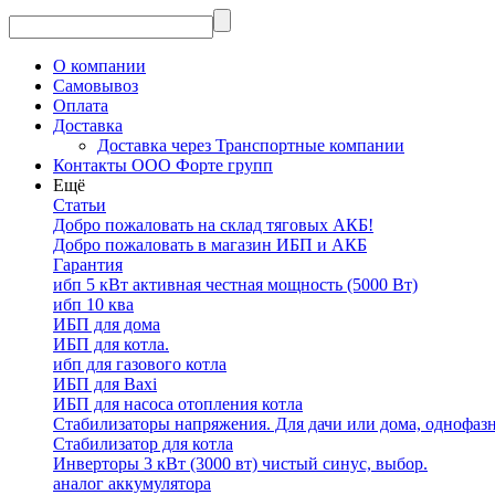
О компании
Самовывоз
Оплата
Доставка
Доставка через Транспортные компании
Контакты ООО Форте групп
Ещё
Статьи
Добро пожаловать на склад тяговых АКБ!
Добро пожаловать в магазин ИБП и АКБ
Гарантия
ибп 5 кВт активная честная мощность (5000 Вт)
ибп 10 ква
ИБП для дома
ИБП для котла.
ибп для газового котла
ИБП для Baxi
ИБП для насоса отопления котла
Стабилизаторы напряжения. Для дачи или дома, однофаз
Стабилизатор для котла
Инверторы 3 кВт (3000 вт) чистый синус, выбор.
аналог аккумулятора