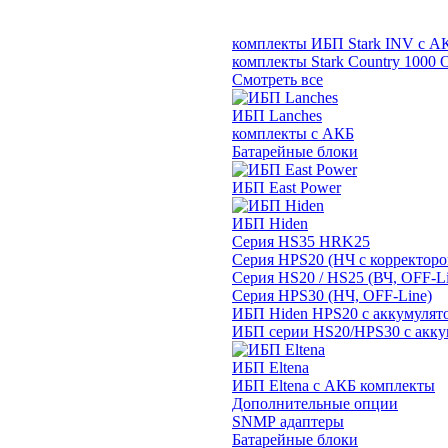
комплекты ИБП Stark INV с А
комплекты Stark Country 1000 
Смотреть все
ИБП Lanches
комплекты с АКБ
Батарейные блоки
ИБП East Power
ИБП Hiden
Серия HS35 HRK25
Серия HPS20 (НЧ с корректор
Серия HS20 / HS25 (ВЧ, OFF-Li
Серия HPS30 (НЧ, OFF-Line)
ИБП Hiden HPS20 с аккумулят
ИБП серии HS20/HPS30 с акку
ИБП Eltena
ИБП Eltena с АКБ комплекты
Дополнительные опции
SNMP адаптеры
Батарейные блоки