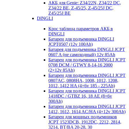
АКБ для Genie: Z34/22N, Z34/22 DC,
Z34/22 BE, Z-45/25, Z-45/25J DC,
Z45/25J BE
DINGLI
Крос таблица параметров АКБ в
DINGLI
Батареи для подъемника DINGLI
JCPT0507 (12v 100Ah)
Батарея для подъемника DINGLI JCPT
0607 A (не самоходный) 12v 85Ah
Батареи для подъемника DINGLI JCPT
0708 DCM / GTWY 8-14-16 2000
(2×12v 85Ah)
Батареи для подъемника DINGLI JCPT
0807AC, 0808HA, 1008, 1012, 1208,
1012, 1412 HA (4×6v 185 - 225Ah)
Батареи для подъемника DINGLI JCPT
1418DC / GTBZ 16, 18 AE (8×6v
300Ah)
Батареи для подъемника DINGLI JCPT
1412, 1612, 1614 AC/HA (4×12v 300Ah)
Батареи для мощных подъемников
JCPT 1523DCB, 1912DC, 2212, 2814,
3214, BT/BA 20-28, 30