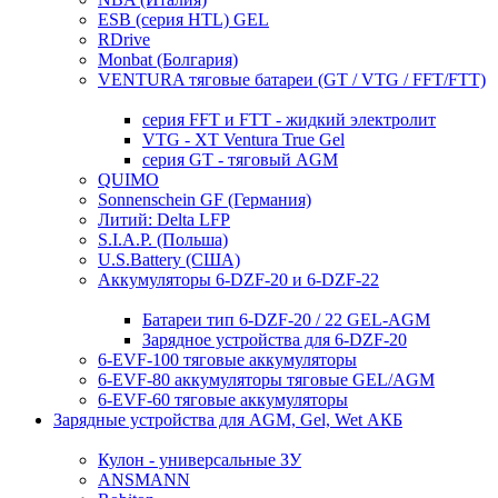
ESB (серия HTL) GEL
RDrive
Monbat (Болгария)
VENTURA тяговые батареи (GT / VTG / FFT/FTT)
серия FFT и FTT - жидкий электролит
VTG - XT Ventura True Gel
серия GT - тяговый AGM
QUIMO
Sonnenschein GF (Германия)
Литий: Delta LFP
S.I.A.P. (Польша)
U.S.Battery (США)
Аккумуляторы 6-DZF-20 и 6-DZF-22
Батареи тип 6-DZF-20 / 22 GEL-AGM
Зарядное устройства для 6-DZF-20
6-EVF-100 тяговые аккумуляторы
6-EVF-80 аккумуляторы тяговые GEL/AGM
6-EVF-60 тяговые аккумуляторы
Зарядные устройства для AGM, Gel, Wet АКБ
Кулон - универсальные ЗУ
ANSMANN