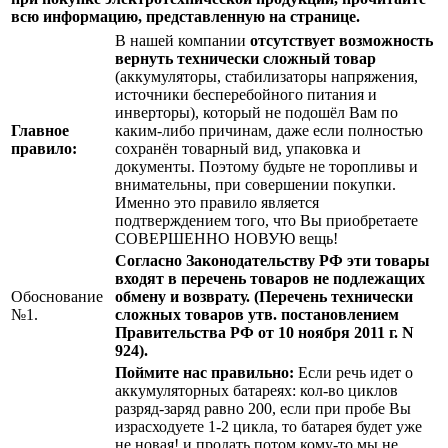
всю информацию, представленную на странице.
В нашей компании
отсутствует возможность
вернуть технически сложный товар
(аккумуляторы, стабилизаторы напряжения,
источники бесперебойного питания и
инверторы), который не подошёл Вам по
Главное
каким-либо причинам, даже если полностью
правило:
сохранён товарный вид, упаковка и
документы. Поэтому будьте не торопливы и
внимательны, при совершении покупки.
Именно это правило является
подтверждением того, что Вы приобретаете
СОВЕРШЕННО НОВУЮ вещь!
Согласно Законодательству РФ эти товары
входят в перечень товаров не подлежащих
Обоснование
обмену и возврату. (Перечень технически
№1.
сложных товаров утв. постановлением
Правительства РФ от 10 ноября 2011 г. N
924).
Поймите нас правильно:
Если речь идет о
аккумуляторных батареях: кол-во циклов
разряд-заряд равно 200, если при пробе Вы
израсходуете 1-2 цикла, то батарея будет уже
не новая! и продать потом кому-то мы не