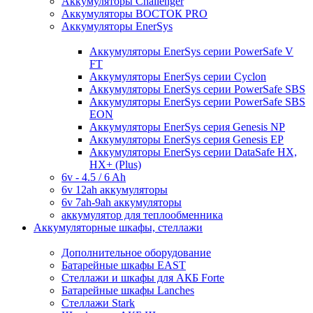
Аккумуляторы Challenger
Аккумуляторы ВОСТОК PRO
Аккумуляторы EnerSys
Аккумуляторы EnerSys серии PowerSafe V
FT
Аккумуляторы EnerSys серии Cyclon
Аккумуляторы EnerSys серии PowerSafe SBS
Аккумуляторы EnerSys серии PowerSafe SBS
EON
Аккумуляторы EnerSys серия Genesis NP
Аккумуляторы EnerSys серия Genesis EP
Аккумуляторы EnerSys серии DataSafe HX,
HX+ (Plus)
6v - 4.5 / 6 Ah
6v 12ah аккумуляторы
6v 7ah-9ah аккумуляторы
аккумулятор для теплообменника
Аккумуляторные шкафы, стеллажи
Дополнительное оборудование
Батарейные шкафы EAST
Стеллажи и шкафы для АКБ Forte
Батарейные шкафы Lanches
Стеллажи Stark