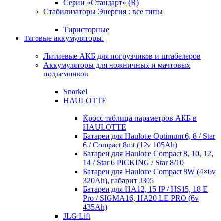
Серии «Стандарт» (R)
Стабилизаторы Энергия : все типы
Тиристорные
Тяговые аккумуляторы.
Литиевые АКБ для погрузчиков и штабелеров
Аккумуляторы для ножничных и мачтовых
подъемников
Snorkel
HAULOTTE
Кросc таблица параметров АКБ в
HAULOTTE
Батареи для Haulotte Optimum 6, 8 / Star
6 / Compact 8mt (12v 105Ah)
Батареи для Haulotte Compact 8, 10, 12,
14 / Star 6 PICKING / Star 8/10
Батареи для Haulotte Compact 8W (4×6v
320Ah), габарит J305
Батареи для HA12, 15 IP / HS15, 18 E
Pro / SIGMA16, HA20 LE PRO (6v
435Ah)
JLG Lift