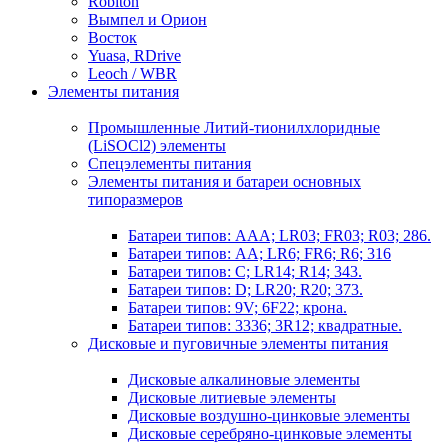
Robiton
Вымпел и Орион
Восток
Yuasa, RDrive
Leoch / WBR
Элементы питания
Промышленные Литий-тионилхлоридные
(LiSOCl2) элементы
Спецэлементы питания
Элементы питания и батареи основных
типоразмеров
Батареи типов: AAA; LR03; FR03; R03; 286.
Батареи типов: AA; LR6; FR6; R6; 316
Батареи типов: C; LR14; R14; 343.
Батареи типов: D; LR20; R20; 373.
Батареи типов: 9V; 6F22; крона.
Батареи типов: 3336; 3R12; квадратные.
Дисковые и пуговичные элементы питания
Дисковые алкалиновые элементы
Дисковые литиевые элементы
Дисковые воздушно-цинковые элементы
Дисковые серебряно-цинковые элементы