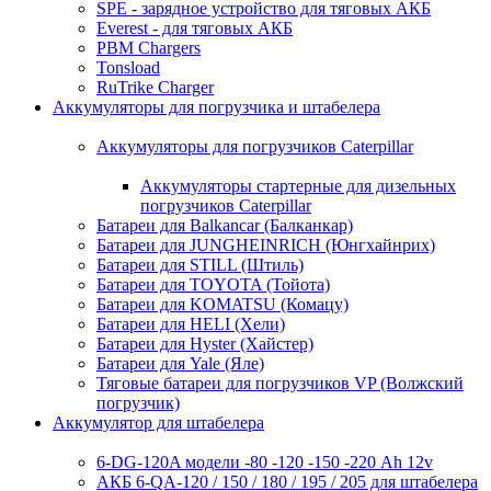
SPE - зарядное устройство для тяговых АКБ
Everest - для тяговых АКБ
PBM Chargers
Tonsload
RuTrike Charger
Аккумуляторы для погрузчика и штабелера
Аккумуляторы для погрузчиков Caterpillar
Аккумуляторы стартерные для дизельных
погрузчиков Caterpillar
Батареи для Balkancar (Балканкар)
Батареи для JUNGHEINRICH (Юнгхайнрих)
Батареи для STILL (Штиль)
Батареи для TOYOTA (Тойота)
Батареи для KOMATSU (Комацу)
Батареи для HELI (Хели)
Батареи для Hyster (Хайстер)
Батареи для Yale (Яле)
Тяговые батареи для погрузчиков VP (Волжский
погрузчик)
Аккумулятор для штабелера
6-DG-120A модели -80 -120 -150 -220 Ah 12v
АКБ 6-QA-120 / 150 / 180 / 195 / 205 для штабелера