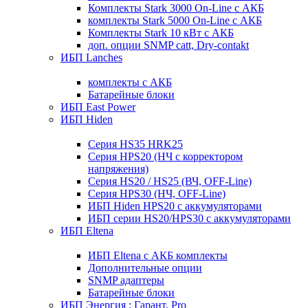
Комплекты Stark 3000 On-Line с АКБ
комплекты Stark 5000 On-Line с АКБ
Комплекты Stark 10 кВт с АКБ
доп. опции SNMP catt, Dry-contakt
ИБП Lanches
комплекты с АКБ
Батарейные блоки
ИБП East Power
ИБП Hiden
Серия HS35 HRK25
Серия HPS20 (НЧ с корректором
напряжения)
Серия HS20 / HS25 (ВЧ, OFF-Line)
Серия HPS30 (НЧ, OFF-Line)
ИБП Hiden HPS20 с аккумуляторами
ИБП серии HS20/HPS30 с аккумуляторами
ИБП Eltena
ИБП Eltena с АКБ комплекты
Дополнительные опции
SNMP адаптеры
Батарейные блоки
ИБП Энергия : Гарант, Pro