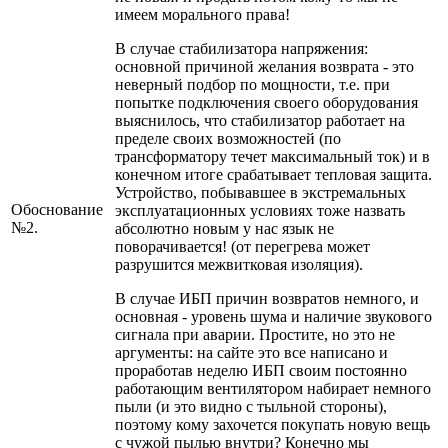
имеем морального права!
В случае стабилизатора напряжения:
основной причиной желания возврата - это
неверный подбор по мощности, т.е. при
попытке подключения своего оборудования
выяснилось, что стабилизатор работает на
пределе своих возможностей (по
трансформатору течет максимальный ток) и в
конечном итоге срабатывает тепловая защита.
Устройство, побывавшее в экстремальных
Обоснование
эксплуатационных условиях тоже назвать
№2.
абсолютно новым у нас язык не
поворачивается! (от перегрева может
разрушится межвитковая изоляция).
В случае ИБП причин возвратов немного, и
основная - уровень шума и наличие звукового
сигнала при аварии. Простите, но это не
аргументы: на сайте это все написано и
проработав неделю ИБП своим постоянно
работающим вентилятором набирает немного
пыли (и это видно с тыльной стороны),
поэтому кому захочется покупать новую вещь
с чужой пылью внутри? Конечно мы