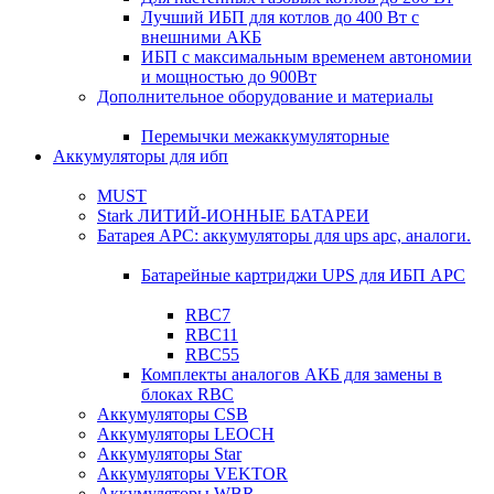
Лучший ИБП для котлов до 400 Вт с
внешними АКБ
ИБП с максимальным временем автономии
и мощностью до 900Вт
Дополнительное оборудование и материалы
Перемычки межаккумуляторные
Аккумуляторы для ибп
MUST
Stark ЛИТИЙ-ИОННЫЕ БАТАРЕИ
Батарея APC: аккумуляторы для ups apc, аналоги.
Батарейные картриджи UPS для ИБП APC
RBC7
RBC11
RBC55
Комплекты аналогов АКБ для замены в
блоках RBC
Аккумуляторы CSB
Аккумуляторы LEOCH
Аккумуляторы Star
Аккумуляторы VEKTOR
Аккумуляторы WBR