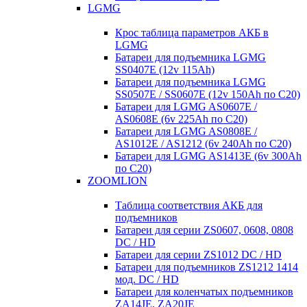
LGMG
Крос таблица параметров АКБ в
LGMG
Батареи для подъемника LGMG
SS0407E (12v 115Ah)
Батареи для подъемника LGMG
SS0507E / SS0607E (12v 150Ah по С20)
Батареи для LGMG AS0607E /
AS0608E (6v 225Ah по С20)
Батареи для LGMG AS0808E /
AS1012E / AS1212 (6v 240Ah по С20)
Батареи для LGMG AS1413E (6v 300Ah
по С20)
ZOOMLION
Таблица соответствия АКБ для
подъемников
Батареи для серии ZS0607, 0608, 0808
DC / HD
Батареи для серии ZS1012 DC / HD
Батареи для подъемников ZS1212 1414
мод. DC / HD
Батареи для коленчатых подъемников
ZA14JE, ZA20JE