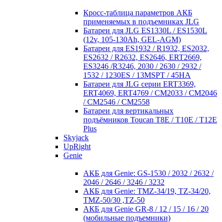
Кросc-таблица параметров АКБ
применяемых в подъемниках JLG
Батареи для JLG ES1330L / ES1530L
(12v, 105-130Ah, GEL-AGM)
Батареи для ES1932 / R1932, ES2032,
ES2632 / R2632, ES2646, ERT2669,
ES3246 /R3246, 2030 / 2630 / 2932 /
1532 / 1230ES / 13MSPT / 45HA
Батареи для JLG серии ERT3369,
ERT4069, ERT4769 / CM2033 / CM2046
/ CM2546 / CM2558
Батареи для вертикальных
подъёмников Toucan T8E / T10E / T12E
Plus
Skyjack
UpRight
Genie
АКБ для Genie: GS-1530 / 2032 / 2632 /
2046 / 2646 / 3246 / 3232
АКБ для Genie: TMZ-34/19, TZ-34/20,
TMZ-50/30 ,TZ-50
АКБ для Genie GR-8 / 12 / 15 / 16 / 20
(мобильные подъемники)