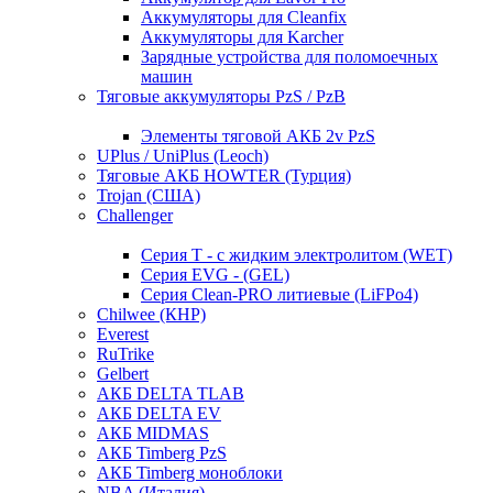
Аккумуляторы для Cleanfix
Аккумуляторы для Karcher
Зарядные устройства для поломоечных
машин
Тяговые аккумуляторы PzS / PzB
Элементы тяговой АКБ 2v PzS
UPlus / UniPlus (Leoch)
Тяговые АКБ HOWTER (Турция)
Trojan (США)
Challenger
Серия T - с жидким электролитом (WET)
Серия EVG - (GEL)
Серия Clean-PRO литиевые (LiFPo4)
Chilwee (КНР)
Everest
RuTrike
Gelbert
АКБ DELTA TLAB
АКБ DELTA EV
АКБ MIDMAS
АКБ Timberg PzS
АКБ Timberg моноблоки
NBA (Италия)