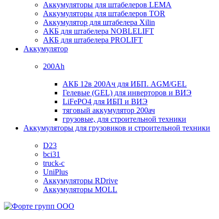
Аккумуляторы для штабелеров LEMA
Аккумуляторы для штабелеров TOR
Аккумулятор для штабелера Xilin
АКБ для штабелера NOBLELIFT
АКБ для штабелера PROLIFT
Аккумулятор
200Ah
АКБ 12в 200Ач для ИБП. AGM/GEL
Гелевые (GEL) для инверторов и ВИЭ
LiFePO4 для ИБП и ВИЭ
тяговый аккумулятор 200ач
грузовые, для строительной техники
Аккумуляторы для грузовиков и строительной техники
D23
bci31
truck-c
UniPlus
Аккумуляторы RDrive
Аккумуляторы MOLL