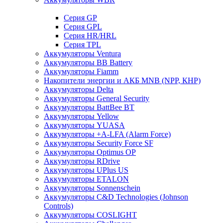
Cерия GP
Серия GPL
Серия HR/HRL
Серия TPL
Аккумуляторы Ventura
Аккумуляторы BB Battery
Аккумуляторы Fiamm
Накопители энергии и АКБ MNB (NPP, КНР)
Аккумуляторы Delta
Аккумуляторы General Security
Аккумуляторы BattBee BT
Аккумуляторы Yellow
Аккумуляторы YUASA
Аккумуляторы +A-LFA (Alarm Force)
Аккумуляторы Security Force SF
Аккумуляторы Optimus OP
Аккумуляторы RDrive
Аккумуляторы UPlus US
Аккумуляторы ETALON
Аккумуляторы Sonnenschein
Аккумуляторы С&D Technologies (Johnson
Controls)
Аккумуляторы COSLIGHT