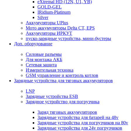
eXtremal HD (12N, U1, YB)
GOLD-GEL
IRidium-Platinum
Silver
Аккумуляторы UPlus
Мото аккумуляторы Delta CT, EPS
Аккумуляторы ИРКУТ
пуско-зарядные устройства, мини-бустеры
Доп. оборудование
Силовые разъемы
Для монтажа АКБ
Сетевая защита
Измерительная техника
GSM управление и контроль котлов
Зарядные устройства для тяговых аккумуляторов
LNP
Зарядные устройства ESB
Зарядное устройство для погрузчика
Заряд тяговых аккумуляторов
Зарядные устройства для батарей на 48v
Зарядные устройства для погрузчиков на 80v
Зарядные устройства для 24v погрузчиков