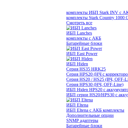
комплекты ИБП Stark INV с А
комплекты Stark Country 1000 
Смотреть все
ИБП Lanches
комплекты с АКБ
Батарейные блоки
ИБП East Power
ИБП Hiden
Серия HS35 HRK25
Серия HPS20 (НЧ с корректор
Серия HS20 / HS25 (ВЧ, OFF-Li
Серия HPS30 (НЧ, OFF-Line)
ИБП Hiden HPS20 с аккумулят
ИБП серии HS20/HPS30 с акку
ИБП Eltena
ИБП Eltena с АКБ комплекты
Дополнительные опции
SNMP адаптеры
Батарейные блоки