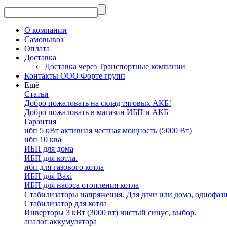
О компании
Самовывоз
Оплата
Доставка
Доставка через Транспортные компании
Контакты ООО Форте групп
Ещё
Статьи
Добро пожаловать на склад тяговых АКБ!
Добро пожаловать в магазин ИБП и АКБ
Гарантия
ибп 5 кВт активная честная мощность (5000 Вт)
ибп 10 ква
ИБП для дома
ИБП для котла.
ибп для газового котла
ИБП для Baxi
ИБП для насоса отопления котла
Стабилизаторы напряжения. Для дачи или дома, однофаз
Стабилизатор для котла
Инверторы 3 кВт (3000 вт) чистый синус, выбор.
аналог аккумулятора