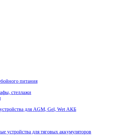
ебойного питания
афы, стеллажи
я
устройства для AGM, Gel, Wet АКБ
ые устройства для тяговых аккумуляторов