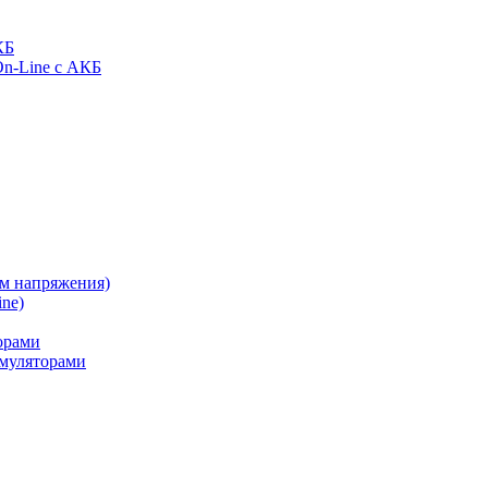
КБ
On-Line с АКБ
ом напряжения)
ne)
орами
муляторами