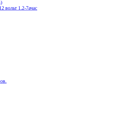
в)
 вольт 1.2-7ачас
ов.