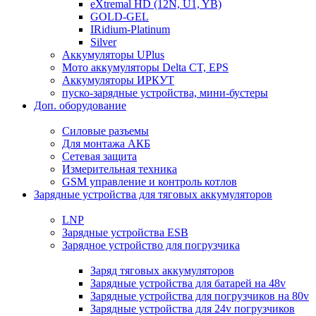
eXtremal HD (12N, U1, YB)
GOLD-GEL
IRidium-Platinum
Silver
Аккумуляторы UPlus
Мото аккумуляторы Delta CT, EPS
Аккумуляторы ИРКУТ
пуско-зарядные устройства, мини-бустеры
Доп. оборудование
Силовые разъемы
Для монтажа АКБ
Сетевая защита
Измерительная техника
GSM управление и контроль котлов
Зарядные устройства для тяговых аккумуляторов
LNP
Зарядные устройства ESB
Зарядное устройство для погрузчика
Заряд тяговых аккумуляторов
Зарядные устройства для батарей на 48v
Зарядные устройства для погрузчиков на 80v
Зарядные устройства для 24v погрузчиков