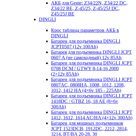
АКБ для Genie: Z34/22N, Z34/22 DC,
Z34/22 BE, Z-45/25, Z-45/25J DC,
Z45/25J BE
DINGLI
Крос таблица параметров АКБ в
DINGLI
Батареи для подъемника DINGLI
JCPT0507 (12v 100Ah)
Батарея для подъемника DINGLI JCPT
0607 A (не самоходный) 12v 85Ah
Батареи для подъемника DINGLI JCPT
0708 DCM / GTWY 8-14-16 2000
(2×12v 85Ah)
Батареи для подъемника DINGLI JCPT
0807AC, 0808HA, 1008, 1012, 1208,
1012, 1412 HA (4×6v 185 - 225Ah)
Батареи для подъемника DINGLI JCPT
1418DC / GTBZ 16, 18 AE (8×6v
300Ah)
Батареи для подъемника DINGLI JCPT
1412, 1612, 1614 AC/HA (4×12v 300Ah)
Батареи для мощных подъемников
JCPT 1523DCB, 1912DC, 2212, 2814,
3214, BT/BA 20-28, 30