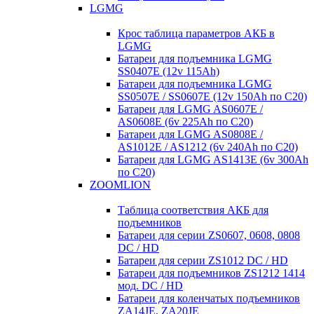
LGMG
Крос таблица параметров АКБ в
LGMG
Батареи для подъемника LGMG
SS0407E (12v 115Ah)
Батареи для подъемника LGMG
SS0507E / SS0607E (12v 150Ah по С20)
Батареи для LGMG AS0607E /
AS0608E (6v 225Ah по С20)
Батареи для LGMG AS0808E /
AS1012E / AS1212 (6v 240Ah по С20)
Батареи для LGMG AS1413E (6v 300Ah
по С20)
ZOOMLION
Таблица соответствия АКБ для
подъемников
Батареи для серии ZS0607, 0608, 0808
DC / HD
Батареи для серии ZS1012 DC / HD
Батареи для подъемников ZS1212 1414
мод. DC / HD
Батареи для коленчатых подъемников
ZA14JE, ZA20JE