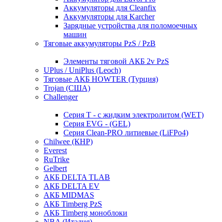
Аккумуляторы для Cleanfix
Аккумуляторы для Karcher
Зарядные устройства для поломоечных
машин
Тяговые аккумуляторы PzS / PzB
Элементы тяговой АКБ 2v PzS
UPlus / UniPlus (Leoch)
Тяговые АКБ HOWTER (Турция)
Trojan (США)
Challenger
Серия T - с жидким электролитом (WET)
Серия EVG - (GEL)
Серия Clean-PRO литиевые (LiFPo4)
Chilwee (КНР)
Everest
RuTrike
Gelbert
АКБ DELTA TLAB
АКБ DELTA EV
АКБ MIDMAS
АКБ Timberg PzS
АКБ Timberg моноблоки
NBA (Италия)