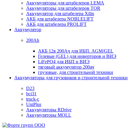
Аккумуляторы для штабелеров LEMA
Аккумуляторы для штабелеров TOR
Аккумулятор для штабелера Xilin
АКБ для штабелера NOBLELIFT
АКБ для штабелера PROLIFT
Аккумулятор
200Ah
АКБ 12в 200Ач для ИБП. AGM/GEL
Гелевые (GEL) для инверторов и ВИЭ
LiFePO4 для ИБП и ВИЭ
тяговый аккумулятор 200ач
грузовые, для строительной техники
Аккумуляторы для грузовиков и строительной техники
D23
bci31
truck-c
UniPlus
Аккумуляторы RDrive
Аккумуляторы MOLL