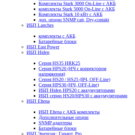
Комплекты Stark 3000 On-Line с АКБ
комплекты Stark 5000 On-Line с АКБ
Комплекты Stark 10 кВт с АКБ
доп. опции SNMP catt, Dry-contakt
ИБП Lanches
комплекты с АКБ
Батарейные блоки
ИБП East Power
ИБП Hiden
Серия HS35 HRK25
Серия HPS20 (НЧ с корректором
напряжения)
Серия HS20 / HS25 (ВЧ, OFF-Line)
Серия HPS30 (НЧ, OFF-Line)
ИБП Hiden HPS20 с аккумуляторами
ИБП серии HS20/HPS30 с аккумуляторами
ИБП Eltena
ИБП Eltena с АКБ комплекты
Дополнительные опции
SNMP адаптеры
Батарейные блоки
ИБП Энергия : Гарант, Pro