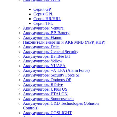
Cерия GP
Серия GPL
Серия HR/HRL
Серия TPL
Аккумуляторы Ventura
Аккумуляторы BB Battery
Аккумуляторы Fiamm
Накопители энергии и АКБ MNB (NPP, КНР)
Аккумуляторы Delta
Аккумуляторы General Security
Аккумуляторы BattBee BT
Аккумуляторы Yellow
Аккумуляторы YUASA
Аккумуляторы +A-LFA (Alarm Force)
Аккумуляторы Security Force SF
Аккумуляторы Optimus OP
Аккумуляторы RDrive
Аккумуляторы UPlus US
Аккумуляторы ETALON
Аккумуляторы Sonnenschein
Аккумуляторы С&D Technologies (Johnson
Controls)
Аккумуляторы COSLIGHT