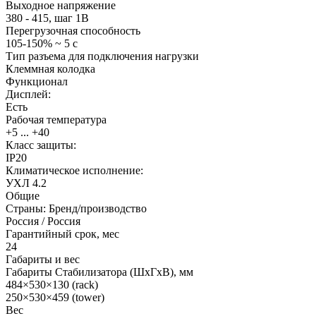
Выходное напряжение
380 - 415, шаг 1В
Перегрузочная способность
105-150% ~ 5 с
Тип разъема для подключения нагрузки
Клеммная колодка
Функционал
Дисплей:
Есть
Рабочая температура
+5 ... +40
Класс защиты:
IP20
Климатическое исполнение:
УХЛ 4.2
Общие
Страны: Бренд/производство
Россия / Россия
Гарантийный срок, мес
24
Габариты и вес
Габариты Стабилизатора (ШхГхВ), мм
484×530×130 (rack)
250×530×459 (tower)
Вес