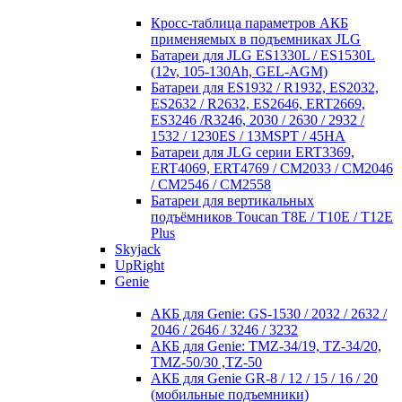
Кросc-таблица параметров АКБ
применяемых в подъемниках JLG
Батареи для JLG ES1330L / ES1530L
(12v, 105-130Ah, GEL-AGM)
Батареи для ES1932 / R1932, ES2032,
ES2632 / R2632, ES2646, ERT2669,
ES3246 /R3246, 2030 / 2630 / 2932 /
1532 / 1230ES / 13MSPT / 45HA
Батареи для JLG серии ERT3369,
ERT4069, ERT4769 / CM2033 / CM2046
/ CM2546 / CM2558
Батареи для вертикальных
подъёмников Toucan T8E / T10E / T12E
Plus
Skyjack
UpRight
Genie
АКБ для Genie: GS-1530 / 2032 / 2632 /
2046 / 2646 / 3246 / 3232
АКБ для Genie: TMZ-34/19, TZ-34/20,
TMZ-50/30 ,TZ-50
АКБ для Genie GR-8 / 12 / 15 / 16 / 20
(мобильные подъемники)