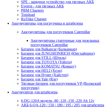
SPE - зарядное устройство для тяговых АКБ
Everest - для тяговых АКБ
PBM Chargers
Tonsload
RuTrike Charger
Аккумуляторы для погрузчика и штабелера
Аккумуляторы для погрузчиков Caterpillar
Аккумуляторы стартерные для дизельных
погрузчиков Caterpillar
Батареи для Balkancar (Балканкар)
Батареи для JUNGHEINRICH (Юнгхайнрих)
Батареи для STILL (Штиль)
Батареи для TOYOTA (Тойота)
Батареи для KOMATSU (Комацу)
Батареи для HELI (Хели)
Батареи для Hyster (Хайстер)
Батареи для Yale (Яле)
Тяговые батареи для погрузчиков VP (Волжский
погрузчик)
Аккумулятор для штабелера
6-DG-120A модели -80 -120 -150 -220 Ah 12v
АКБ 6-QA-120 / 150 / 180 / 195 / 205 для штабелера