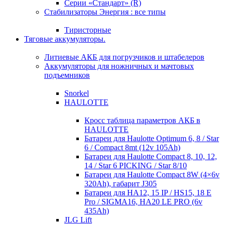
Серии «Стандарт» (R)
Стабилизаторы Энергия : все типы
Тиристорные
Тяговые аккумуляторы.
Литиевые АКБ для погрузчиков и штабелеров
Аккумуляторы для ножничных и мачтовых
подъемников
Snorkel
HAULOTTE
Кросc таблица параметров АКБ в
HAULOTTE
Батареи для Haulotte Optimum 6, 8 / Star
6 / Compact 8mt (12v 105Ah)
Батареи для Haulotte Compact 8, 10, 12,
14 / Star 6 PICKING / Star 8/10
Батареи для Haulotte Compact 8W (4×6v
320Ah), габарит J305
Батареи для HA12, 15 IP / HS15, 18 E
Pro / SIGMA16, HA20 LE PRO (6v
435Ah)
JLG Lift