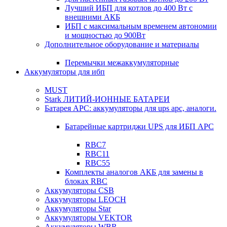
Лучший ИБП для котлов до 400 Вт с
внешними АКБ
ИБП с максимальным временем автономии
и мощностью до 900Вт
Дополнительное оборудование и материалы
Перемычки межаккумуляторные
Аккумуляторы для ибп
MUST
Stark ЛИТИЙ-ИОННЫЕ БАТАРЕИ
Батарея APC: аккумуляторы для ups apc, аналоги.
Батарейные картриджи UPS для ИБП APC
RBC7
RBC11
RBC55
Комплекты аналогов АКБ для замены в
блоках RBC
Аккумуляторы CSB
Аккумуляторы LEOCH
Аккумуляторы Star
Аккумуляторы VEKTOR
Аккумуляторы WBR