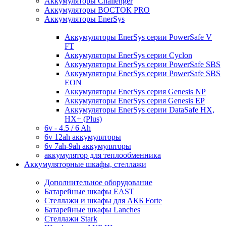
Аккумуляторы Challenger
Аккумуляторы ВОСТОК PRO
Аккумуляторы EnerSys
Аккумуляторы EnerSys серии PowerSafe V
FT
Аккумуляторы EnerSys серии Cyclon
Аккумуляторы EnerSys серии PowerSafe SBS
Аккумуляторы EnerSys серии PowerSafe SBS
EON
Аккумуляторы EnerSys серия Genesis NP
Аккумуляторы EnerSys серия Genesis EP
Аккумуляторы EnerSys серии DataSafe HX,
HX+ (Plus)
6v - 4.5 / 6 Ah
6v 12ah аккумуляторы
6v 7ah-9ah аккумуляторы
аккумулятор для теплообменника
Аккумуляторные шкафы, стеллажи
Дополнительное оборудование
Батарейные шкафы EAST
Стеллажи и шкафы для АКБ Forte
Батарейные шкафы Lanches
Стеллажи Stark