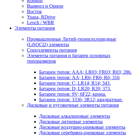
Robiton
Вымпел и Орион
Восток
Yuasa, RDrive
Leoch / WBR
Элементы питания
Промышленные Литий-тионилхлоридные
(LiSOCl2) элементы
Спецэлементы питания
Элементы питания и батареи основных
типоразмеров
Батареи типов: AAA; LR03; FR03; R03; 286.
Батареи типов: AA; LR6; FR6; R6; 316
Батареи типов: C; LR14; R14; 343.
Батареи типов: D; LR20; R20; 373.
Батареи типов: 9V; 6F22; крона.
Батареи типов: 3336; 3R12; квадратные.
Дисковые и пуговичные элементы питания
Дисковые алкалиновые элементы
Дисковые литиевые элементы
Дисковые воздушно-цинковые элементы
Дисковые серебряно-цинковые элементы