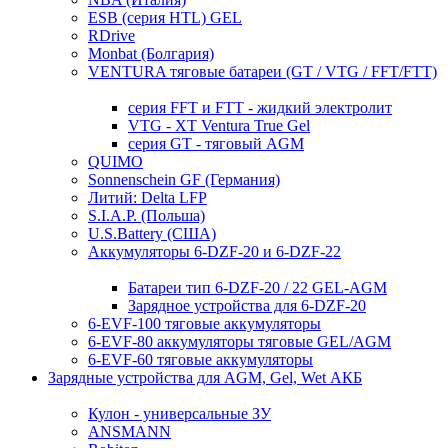
ESB (серия HTL) GEL
RDrive
Monbat (Болгария)
VENTURA тяговые батареи (GT / VTG / FFT/FTT)
серия FFT и FTT - жидкий электролит
VTG - XT Ventura True Gel
серия GT - тяговый AGM
QUIMO
Sonnenschein GF (Германия)
Литий: Delta LFP
S.I.A.P. (Польша)
U.S.Battery (США)
Аккумуляторы 6-DZF-20 и 6-DZF-22
Батареи тип 6-DZF-20 / 22 GEL-AGM
Зарядное устройства для 6-DZF-20
6-EVF-100 тяговые аккумуляторы
6-EVF-80 аккумуляторы тяговые GEL/AGM
6-EVF-60 тяговые аккумуляторы
Зарядные устройства для AGM, Gel, Wet АКБ
Кулон - универсальные ЗУ
ANSMANN