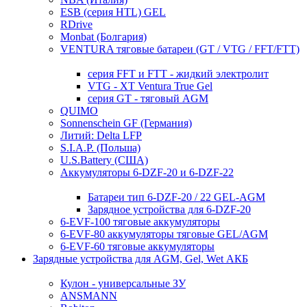
ESB (серия HTL) GEL
RDrive
Monbat (Болгария)
VENTURA тяговые батареи (GT / VTG / FFT/FTT)
серия FFT и FTT - жидкий электролит
VTG - XT Ventura True Gel
серия GT - тяговый AGM
QUIMO
Sonnenschein GF (Германия)
Литий: Delta LFP
S.I.A.P. (Польша)
U.S.Battery (США)
Аккумуляторы 6-DZF-20 и 6-DZF-22
Батареи тип 6-DZF-20 / 22 GEL-AGM
Зарядное устройства для 6-DZF-20
6-EVF-100 тяговые аккумуляторы
6-EVF-80 аккумуляторы тяговые GEL/AGM
6-EVF-60 тяговые аккумуляторы
Зарядные устройства для AGM, Gel, Wet АКБ
Кулон - универсальные ЗУ
ANSMANN