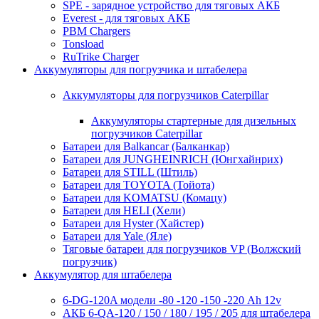
SPE - зарядное устройство для тяговых АКБ
Everest - для тяговых АКБ
PBM Chargers
Tonsload
RuTrike Charger
Аккумуляторы для погрузчика и штабелера
Аккумуляторы для погрузчиков Caterpillar
Аккумуляторы стартерные для дизельных
погрузчиков Caterpillar
Батареи для Balkancar (Балканкар)
Батареи для JUNGHEINRICH (Юнгхайнрих)
Батареи для STILL (Штиль)
Батареи для TOYOTA (Тойота)
Батареи для KOMATSU (Комацу)
Батареи для HELI (Хели)
Батареи для Hyster (Хайстер)
Батареи для Yale (Яле)
Тяговые батареи для погрузчиков VP (Волжский
погрузчик)
Аккумулятор для штабелера
6-DG-120A модели -80 -120 -150 -220 Ah 12v
АКБ 6-QA-120 / 150 / 180 / 195 / 205 для штабелера