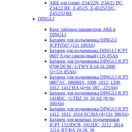
АКБ для Genie: Z34/22N, Z34/22 DC,
Z34/22 BE, Z-45/25, Z-45/25J DC,
Z45/25J BE
DINGLI
Крос таблица параметров АКБ в
DINGLI
Батареи для подъемника DINGLI
JCPT0507 (12v 100Ah)
Батарея для подъемника DINGLI JCPT
0607 A (не самоходный) 12v 85Ah
Батареи для подъемника DINGLI JCPT
0708 DCM / GTWY 8-14-16 2000
(2×12v 85Ah)
Батареи для подъемника DINGLI JCPT
0807AC, 0808HA, 1008, 1012, 1208,
1012, 1412 HA (4×6v 185 - 225Ah)
Батареи для подъемника DINGLI JCPT
1418DC / GTBZ 16, 18 AE (8×6v
300Ah)
Батареи для подъемника DINGLI JCPT
1412, 1612, 1614 AC/HA (4×12v 300Ah)
Батареи для мощных подъемников
JCPT 1523DCB, 1912DC, 2212, 2814,
3214, BT/BA 20-28, 30