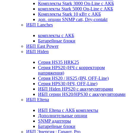
Комплекты Stark 3000 On-Line с АКБ
комплекты Stark 5000 On-Line с АКБ
Комплекты Stark 10 кВт с АКБ
доп. опции SNMP catt, Dry-contakt
ИБП Lanches
комплекты с АКБ
Батарейные блоки
ИБП East Power
ИБП Hiden
Серия HS35 HRK25
Серия HPS20 (НЧ с корректором
напряжения)
Серия HS20 / HS25 (ВЧ, OFF-Line)
Серия HPS30 (НЧ, OFF-Line)
ИБП Hiden HPS20 с аккумуляторами
ИБП серии HS20/HPS30 с аккумуляторами
ИБП Eltena
ИБП Eltena с АКБ комплекты
Дополнительные опции
SNMP адаптеры
Батарейные блоки
ИБП Энергия : Гарант, Pro