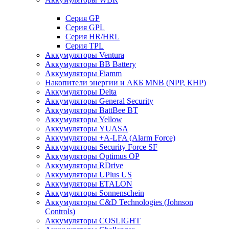
Cерия GP
Серия GPL
Серия HR/HRL
Серия TPL
Аккумуляторы Ventura
Аккумуляторы BB Battery
Аккумуляторы Fiamm
Накопители энергии и АКБ MNB (NPP, КНР)
Аккумуляторы Delta
Аккумуляторы General Security
Аккумуляторы BattBee BT
Аккумуляторы Yellow
Аккумуляторы YUASA
Аккумуляторы +A-LFA (Alarm Force)
Аккумуляторы Security Force SF
Аккумуляторы Optimus OP
Аккумуляторы RDrive
Аккумуляторы UPlus US
Аккумуляторы ETALON
Аккумуляторы Sonnenschein
Аккумуляторы С&D Technologies (Johnson
Controls)
Аккумуляторы COSLIGHT