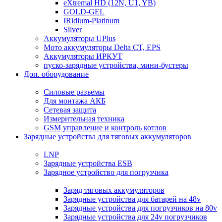
eXtremal HD (12N, U1, YB)
GOLD-GEL
IRidium-Platinum
Silver
Аккумуляторы UPlus
Мото аккумуляторы Delta CT, EPS
Аккумуляторы ИРКУТ
пуско-зарядные устройства, мини-бустеры
Доп. оборудование
Силовые разъемы
Для монтажа АКБ
Сетевая защита
Измерительная техника
GSM управление и контроль котлов
Зарядные устройства для тяговых аккумуляторов
LNP
Зарядные устройства ESB
Зарядное устройство для погрузчика
Заряд тяговых аккумуляторов
Зарядные устройства для батарей на 48v
Зарядные устройства для погрузчиков на 80v
Зарядные устройства для 24v погрузчиков