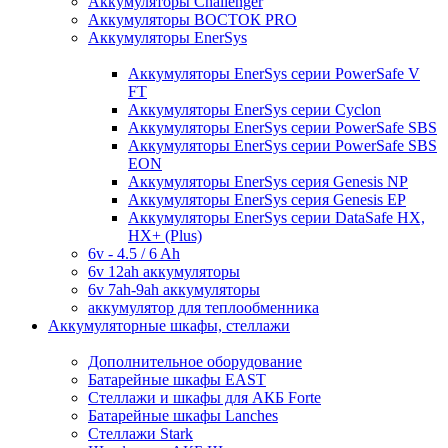
Аккумуляторы Challenger
Аккумуляторы ВОСТОК PRO
Аккумуляторы EnerSys
Аккумуляторы EnerSys серии PowerSafe V
FT
Аккумуляторы EnerSys серии Cyclon
Аккумуляторы EnerSys серии PowerSafe SBS
Аккумуляторы EnerSys серии PowerSafe SBS
EON
Аккумуляторы EnerSys серия Genesis NP
Аккумуляторы EnerSys серия Genesis EP
Аккумуляторы EnerSys серии DataSafe HX,
HX+ (Plus)
6v - 4.5 / 6 Ah
6v 12ah аккумуляторы
6v 7ah-9ah аккумуляторы
аккумулятор для теплообменника
Аккумуляторные шкафы, стеллажи
Дополнительное оборудование
Батарейные шкафы EAST
Стеллажи и шкафы для АКБ Forte
Батарейные шкафы Lanches
Стеллажи Stark