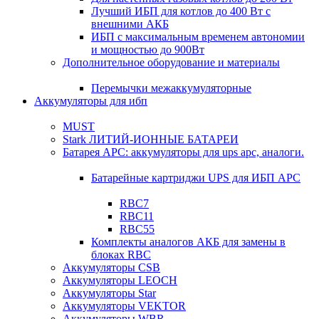
Лучший ИБП для котлов до 400 Вт с
внешними АКБ
ИБП с максимальным временем автономии
и мощностью до 900Вт
Дополнительное оборудование и материалы
Перемычки межаккумуляторные
Аккумуляторы для ибп
MUST
Stark ЛИТИЙ-ИОННЫЕ БАТАРЕИ
Батарея APC: аккумуляторы для ups apc, аналоги.
Батарейные картриджи UPS для ИБП APC
RBC7
RBC11
RBC55
Комплекты аналогов АКБ для замены в
блоках RBC
Аккумуляторы CSB
Аккумуляторы LEOCH
Аккумуляторы Star
Аккумуляторы VEKTOR
Аккумуляторы WBR