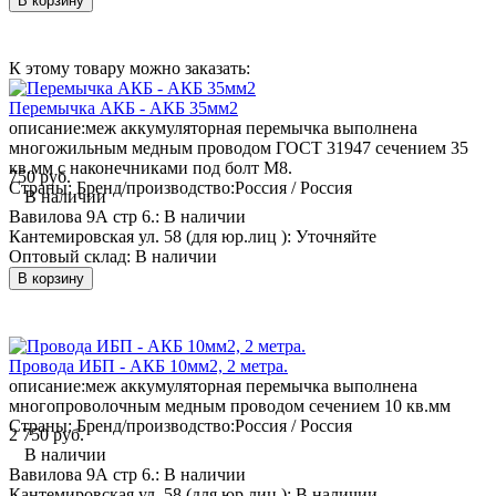
В корзину
К этому товару можно заказать:
Перемычка АКБ - АКБ 35мм2
описание:
меж аккумуляторная перемычка выполнена
многожильным медным проводом ГОСТ 31947 сечением 35
кв.мм с наконечниками под болт М8.
750 руб.
Страны: Бренд/производство:
Россия / Россия
В наличии
Вавилова 9А стр 6.:
В наличии
Кантемировская ул. 58 (для юр.лиц ):
Уточняйте
Оптовый склад:
В наличии
В корзину
Провода ИБП - АКБ 10мм2, 2 метра.
описание:
меж аккумуляторная перемычка выполнена
многопроволочным медным проводом сечением 10 кв.мм
Страны: Бренд/производство:
Россия / Россия
2 750 руб.
В наличии
Вавилова 9А стр 6.:
В наличии
Кантемировская ул. 58 (для юр.лиц ):
В наличии