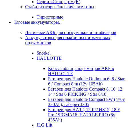
Серии «Стандарт» (R)
Стабилизаторы Энергия : все типы
Тиристорные
Тяговые аккумуляторы.
Литиевые АКБ для погрузчиков и штабелеров
Аккумуляторы для ножничных и мачтовых
подъемников
Snorkel
HAULOTTE
Кросc таблица параметров АКБ в
HAULOTTE
Батареи для Haulotte Optimum 6, 8 / Star
6 / Compact 8mt (12v 105Ah)
Батареи для Haulotte Compact 8, 10, 12,
14 / Star 6 PICKING / Star 8/10
Батареи для Haulotte Compact 8W (4×6v
320Ah), габарит J305
Батареи для HA12, 15 IP / HS15, 18 E
Pro / SIGMA16, HA20 LE PRO (6v
435Ah)
JLG Lift