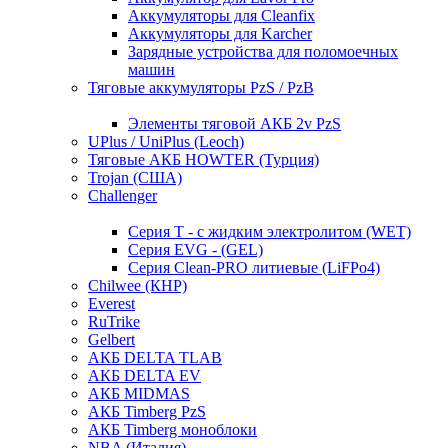
Аккумуляторы для Cleanfix
Аккумуляторы для Karcher
Зарядные устройства для поломоечных
машин
Тяговые аккумуляторы PzS / PzB
Элементы тяговой АКБ 2v PzS
UPlus / UniPlus (Leoch)
Тяговые АКБ HOWTER (Турция)
Trojan (США)
Challenger
Серия T - с жидким электролитом (WET)
Серия EVG - (GEL)
Серия Clean-PRO литиевые (LiFPo4)
Chilwee (КНР)
Everest
RuTrike
Gelbert
АКБ DELTA TLAB
АКБ DELTA EV
АКБ MIDMAS
АКБ Timberg PzS
АКБ Timberg моноблоки
NBA (Италия)