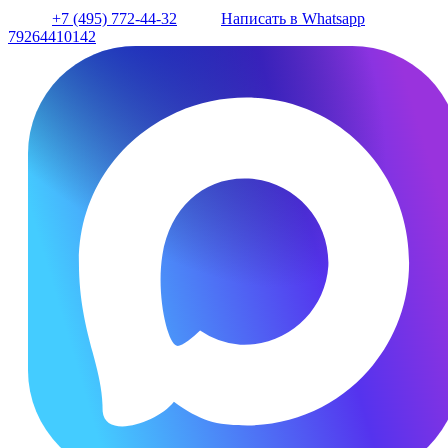
+7 (495) 772-44-32
Написать в Whatsapp
79264410142