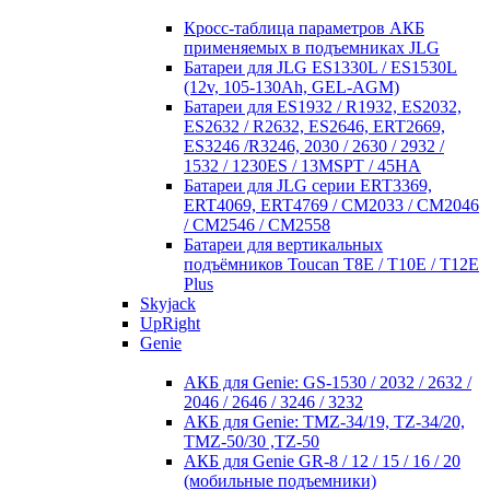
Кросc-таблица параметров АКБ
применяемых в подъемниках JLG
Батареи для JLG ES1330L / ES1530L
(12v, 105-130Ah, GEL-AGM)
Батареи для ES1932 / R1932, ES2032,
ES2632 / R2632, ES2646, ERT2669,
ES3246 /R3246, 2030 / 2630 / 2932 /
1532 / 1230ES / 13MSPT / 45HA
Батареи для JLG серии ERT3369,
ERT4069, ERT4769 / CM2033 / CM2046
/ CM2546 / CM2558
Батареи для вертикальных
подъёмников Toucan T8E / T10E / T12E
Plus
Skyjack
UpRight
Genie
АКБ для Genie: GS-1530 / 2032 / 2632 /
2046 / 2646 / 3246 / 3232
АКБ для Genie: TMZ-34/19, TZ-34/20,
TMZ-50/30 ,TZ-50
АКБ для Genie GR-8 / 12 / 15 / 16 / 20
(мобильные подъемники)