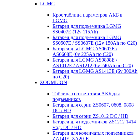
LGMG
Крос таблица параметров АКБ в
LGMG
Батареи для подъемника LGMG
SS0407E (12v 115Ah)
Батареи для подъемника LGMG
SS0507E / SS0607E (12v 150Ah по С20)
Батареи для LGMG AS0607E /
AS0608E (6v 225Ah по С20)
Батареи для LGMG AS0808E /
AS1012E / AS1212 (6v 240Ah по С20)
Батареи для LGMG AS1413E (6v 300Ah
по С20)
ZOOMLION
Таблица соответствия АКБ для
подъемников
Батареи для серии ZS0607, 0608, 0808
DC / HD
Батареи для серии ZS1012 DC / HD
Батареи для подъемников ZS1212 1414
мод. DC / HD
Батареи для коленчатых подъемников
ZA14JE, ZA20JE