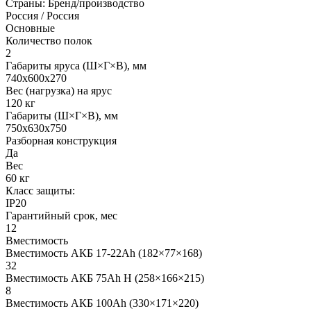
Страны: Бренд/производство
Россия / Россия
Основные
Количество полок
2
Габариты яруса (Ш×Г×В), мм
740х600х270
Вес (нагрузка) на ярус
120 кг
Габариты (Ш×Г×В), мм
750х630х750
Разборная конструкция
Да
Вес
60 кг
Класс защиты:
IP20
Гарантийный срок, мес
12
Вместимость
Вместимость АКБ 17-22Ah (182×77×168)
32
Вместимость АКБ 75Ah H (258×166×215)
8
Вместимость АКБ 100Ah (330×171×220)