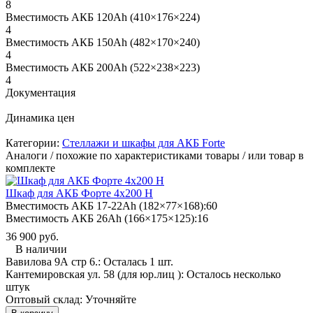
8
Вместимость АКБ 120Ah (410×176×224)
4
Вместимость АКБ 150Ah (482×170×240)
4
Вместимость АКБ 200Ah (522×238×223)
4
Документация
Динамика цен
Категории:
Стеллажи и шкафы для АКБ Forte
Аналоги / похожие по характеристиками товары / или товар в
комплекте
Шкаф для АКБ Форте 4х200 H
Вместимость АКБ 17-22Ah (182×77×168):
60
Вместимость АКБ 26Ah (166×175×125):
16
36 900 руб.
В наличии
Вавилова 9А стр 6.:
Осталась 1 шт.
Кантемировская ул. 58 (для юр.лиц ):
Осталось несколько
штук
Оптовый склад:
Уточняйте