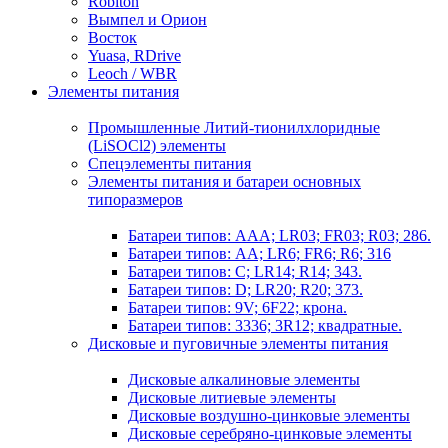
Robiton
Вымпел и Орион
Восток
Yuasa, RDrive
Leoch / WBR
Элементы питания
Промышленные Литий-тионилхлоридные
(LiSOCl2) элементы
Спецэлементы питания
Элементы питания и батареи основных
типоразмеров
Батареи типов: AAA; LR03; FR03; R03; 286.
Батареи типов: AA; LR6; FR6; R6; 316
Батареи типов: C; LR14; R14; 343.
Батареи типов: D; LR20; R20; 373.
Батареи типов: 9V; 6F22; крона.
Батареи типов: 3336; 3R12; квадратные.
Дисковые и пуговичные элементы питания
Дисковые алкалиновые элементы
Дисковые литиевые элементы
Дисковые воздушно-цинковые элементы
Дисковые серебряно-цинковые элементы