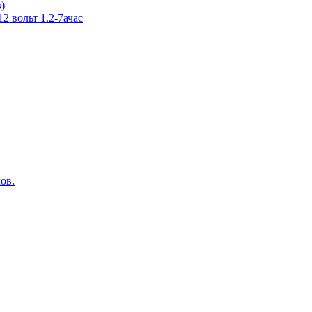
в)
 вольт 1.2-7ачас
ов.