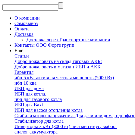
О компании
Самовывоз
Оплата
Доставка
Доставка через Транспортные компании
Контакты ООО Форте групп
Ещё
Статьи
Добро пожаловать на склад тяговых АКБ!
Добро пожаловать в магазин ИБП и АКБ
Гарантия
ибп 5 кВт активная честная мощность (5000 Вт)
ибп 10 ква
ИБП для дома
ИБП для котла.
ибп для газового котла
ИБП для Baxi
ИБП для насоса отопления котла
Стабилизаторы напряжения. Для дачи или дома, однофаз
Стабилизатор для котла
Инверторы 3 кВт (3000 вт) чистый синус, выбор.
аналог аккумулятора