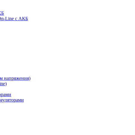
КБ
On-Line с АКБ
ом напряжения)
ne)
орами
муляторами