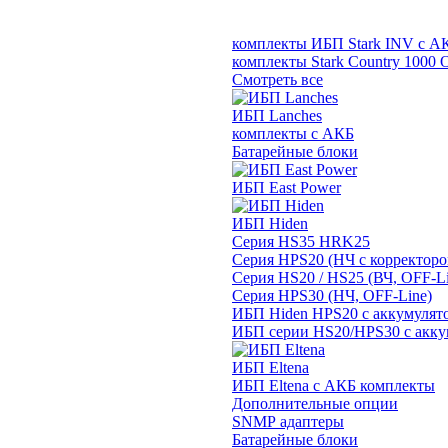
комплекты ИБП Stark INV с А
комплекты Stark Country 1000 
Смотреть все
ИБП Lanches
комплекты с АКБ
Батарейные блоки
ИБП East Power
ИБП Hiden
Серия HS35 HRK25
Серия HPS20 (НЧ с корректор
Серия HS20 / HS25 (ВЧ, OFF-Li
Серия HPS30 (НЧ, OFF-Line)
ИБП Hiden HPS20 с аккумулят
ИБП серии HS20/HPS30 с акку
ИБП Eltena
ИБП Eltena с АКБ комплекты
Дополнительные опции
SNMP адаптеры
Батарейные блоки