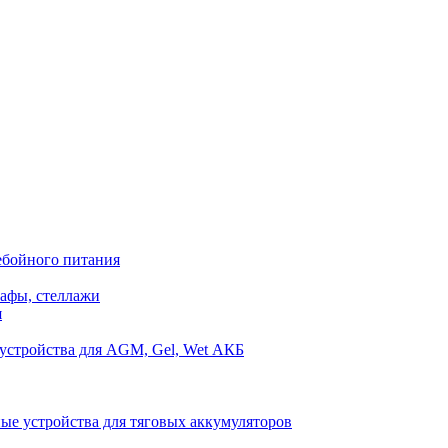
ебойного питания
афы, стеллажи
я
устройства для AGM, Gel, Wet АКБ
ые устройства для тяговых аккумуляторов