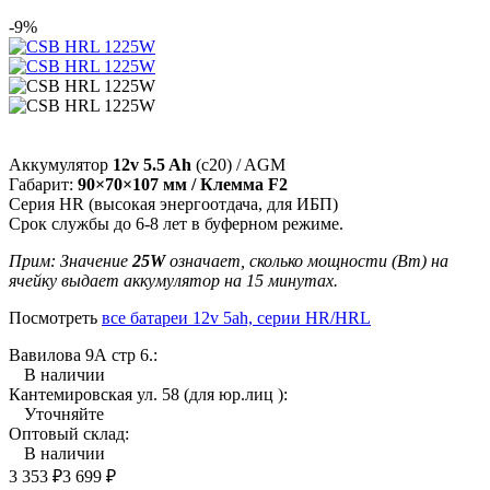
-9%
Аккумулятор
12v 5.5 Ah
(c20) / AGM
Габарит:
90×70×107 мм / Клемма F2
Серия HR (высокая энергоотдача, для ИБП)
Срок службы до 6-8 лет в буферном режиме.
Прим: Значение
25W
означает, сколько мощности (Вт) на
ячейку выдает аккумулятор на 15 минутах.
Посмотреть
все батареи 12v 5ah, серии HR/HRL
Вавилова 9А стр 6.:
В наличии
Кантемировская ул. 58 (для юр.лиц ):
Уточняйте
Оптовый склад:
В наличии
3 353
₽
3 699
₽