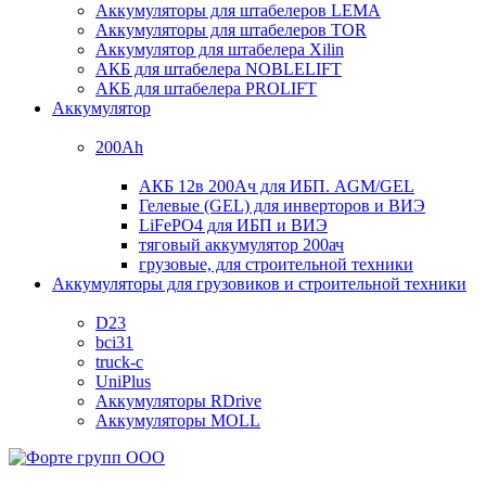
Аккумуляторы для штабелеров LEMA
Аккумуляторы для штабелеров TOR
Аккумулятор для штабелера Xilin
АКБ для штабелера NOBLELIFT
АКБ для штабелера PROLIFT
Аккумулятор
200Ah
АКБ 12в 200Ач для ИБП. AGM/GEL
Гелевые (GEL) для инверторов и ВИЭ
LiFePO4 для ИБП и ВИЭ
тяговый аккумулятор 200ач
грузовые, для строительной техники
Аккумуляторы для грузовиков и строительной техники
D23
bci31
truck-c
UniPlus
Аккумуляторы RDrive
Аккумуляторы MOLL