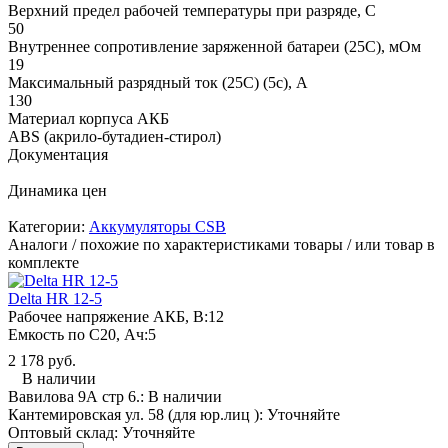
Верхний предел рабочей температуры при разряде, С
50
Внутреннее сопротивление заряженной батареи (25С), мОм
19
Максимальный разрядный ток (25С) (5с), А
130
Материал корпуса АКБ
ABS (акрило-бутадиен-стирол)
Документация
Динамика цен
Категории:
Аккумуляторы CSB
Аналоги / похожие по характеристиками товары / или товар в
комплекте
Delta HR 12-5
Рабочее напряжение АКБ, B:
12
Емкость по С20, Ач:
5
2 178 руб.
В наличии
Вавилова 9А стр 6.:
В наличии
Кантемировская ул. 58 (для юр.лиц ):
Уточняйте
Оптовый склад:
Уточняйте