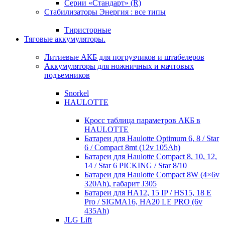
Серии «Стандарт» (R)
Стабилизаторы Энергия : все типы
Тиристорные
Тяговые аккумуляторы.
Литиевые АКБ для погрузчиков и штабелеров
Аккумуляторы для ножничных и мачтовых
подъемников
Snorkel
HAULOTTE
Кросc таблица параметров АКБ в
HAULOTTE
Батареи для Haulotte Optimum 6, 8 / Star
6 / Compact 8mt (12v 105Ah)
Батареи для Haulotte Compact 8, 10, 12,
14 / Star 6 PICKING / Star 8/10
Батареи для Haulotte Compact 8W (4×6v
320Ah), габарит J305
Батареи для HA12, 15 IP / HS15, 18 E
Pro / SIGMA16, HA20 LE PRO (6v
435Ah)
JLG Lift