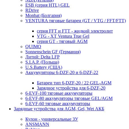
ESB (серия HTL) GEL
RDrive
Monbat (Болгария)
VENTURA тяговые батареи (GT / VTG / FFT/FTT)
серия FFT и FTT - жидкий электролит
VTG - XT Ventura True Gel
серия GT - тяговый AGM
QUIMO
Sonnenschein GF (Германия)
Литий: Delta LFP
S.I.A.P. (Польша)
U.S.Battery (США)
Аккумуляторы 6-DZF-20 и 6-DZF-22
Батареи тип 6-DZF-20 / 22 GEL-AGM
Зарядное устройства для 6-DZF-20
6-EVF-100 тяговые аккумуляторы
6-EVF-80 аккумуляторы тяговые GEL/AGM
6-EVF-60 тяговые аккумуляторы
Зарядные устройства для AGM, Gel, Wet АКБ
Кулон - универсальные ЗУ
ANSMANN