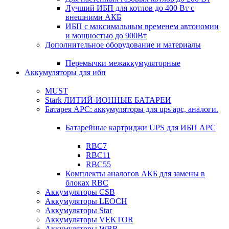
Лучший ИБП для котлов до 400 Вт с
внешними АКБ
ИБП с максимальным временем автономии
и мощностью до 900Вт
Дополнительное оборудование и материалы
Перемычки межаккумуляторные
Аккумуляторы для ибп
MUST
Stark ЛИТИЙ-ИОННЫЕ БАТАРЕИ
Батарея APC: аккумуляторы для ups apc, аналоги.
Батарейные картриджи UPS для ИБП APC
RBC7
RBC11
RBC55
Комплекты аналогов АКБ для замены в
блоках RBC
Аккумуляторы CSB
Аккумуляторы LEOCH
Аккумуляторы Star
Аккумуляторы VEKTOR
Аккумуляторы WBR