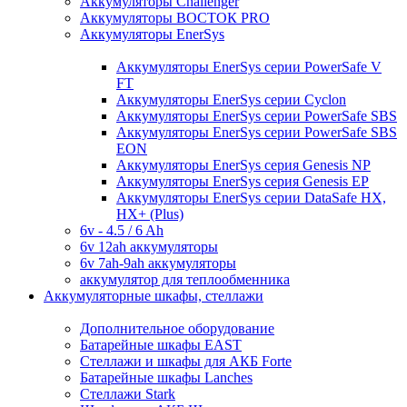
Аккумуляторы Challenger
Аккумуляторы ВОСТОК PRO
Аккумуляторы EnerSys
Аккумуляторы EnerSys серии PowerSafe V
FT
Аккумуляторы EnerSys серии Cyclon
Аккумуляторы EnerSys серии PowerSafe SBS
Аккумуляторы EnerSys серии PowerSafe SBS
EON
Аккумуляторы EnerSys серия Genesis NP
Аккумуляторы EnerSys серия Genesis EP
Аккумуляторы EnerSys серии DataSafe HX,
HX+ (Plus)
6v - 4.5 / 6 Ah
6v 12ah аккумуляторы
6v 7ah-9ah аккумуляторы
аккумулятор для теплообменника
Аккумуляторные шкафы, стеллажи
Дополнительное оборудование
Батарейные шкафы EAST
Стеллажи и шкафы для АКБ Forte
Батарейные шкафы Lanches
Стеллажи Stark