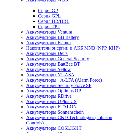
Cерия GP
Серия GPL
Серия HR/HRL
Серия TPL
Аккумуляторы Ventura
Аккумуляторы BB Battery
Аккумуляторы Fiamm
Накопители энергии и АКБ MNB (NPP, КНР)
Аккумуляторы Delta
Аккумуляторы General Security
Аккумуляторы BattBee BT
Аккумуляторы Yellow
Аккумуляторы YUASA
Аккумуляторы +A-LFA (Alarm Force)
Аккумуляторы Security Force SF
Аккумуляторы Optimus OP
Аккумуляторы RDrive
Аккумуляторы UPlus US
Аккумуляторы ETALON
Аккумуляторы Sonnenschein
Аккумуляторы С&D Technologies (Johnson
Controls)
Аккумуляторы COSLIGHT