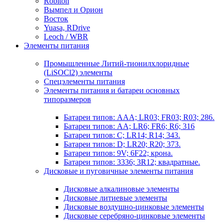
Robiton
Вымпел и Орион
Восток
Yuasa, RDrive
Leoch / WBR
Элементы питания
Промышленные Литий-тионилхлоридные
(LiSOCl2) элементы
Спецэлементы питания
Элементы питания и батареи основных
типоразмеров
Батареи типов: AAA; LR03; FR03; R03; 286.
Батареи типов: AA; LR6; FR6; R6; 316
Батареи типов: C; LR14; R14; 343.
Батареи типов: D; LR20; R20; 373.
Батареи типов: 9V; 6F22; крона.
Батареи типов: 3336; 3R12; квадратные.
Дисковые и пуговичные элементы питания
Дисковые алкалиновые элементы
Дисковые литиевые элементы
Дисковые воздушно-цинковые элементы
Дисковые серебряно-цинковые элементы