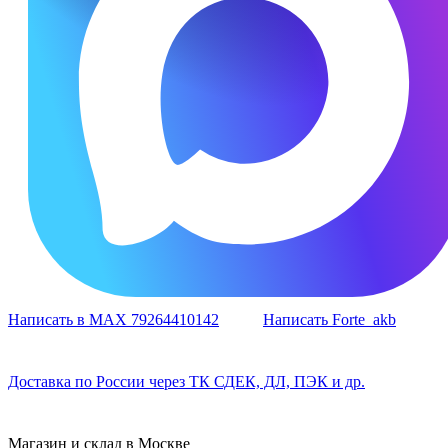
Написать в MAX 79264410142
Написать Forte_akb
Доставка по России через ТК СДЕК, ДЛ, ПЭК и др.
Магазин и склад в Москве