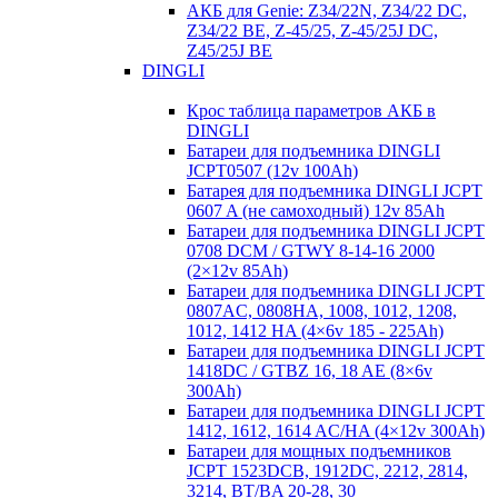
АКБ для Genie: Z34/22N, Z34/22 DC,
Z34/22 BE, Z-45/25, Z-45/25J DC,
Z45/25J BE
DINGLI
Крос таблица параметров АКБ в
DINGLI
Батареи для подъемника DINGLI
JCPT0507 (12v 100Ah)
Батарея для подъемника DINGLI JCPT
0607 A (не самоходный) 12v 85Ah
Батареи для подъемника DINGLI JCPT
0708 DCM / GTWY 8-14-16 2000
(2×12v 85Ah)
Батареи для подъемника DINGLI JCPT
0807AC, 0808HA, 1008, 1012, 1208,
1012, 1412 HA (4×6v 185 - 225Ah)
Батареи для подъемника DINGLI JCPT
1418DC / GTBZ 16, 18 AE (8×6v
300Ah)
Батареи для подъемника DINGLI JCPT
1412, 1612, 1614 AC/HA (4×12v 300Ah)
Батареи для мощных подъемников
JCPT 1523DCB, 1912DC, 2212, 2814,
3214, BT/BA 20-28, 30