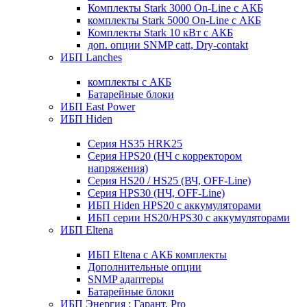
Комплекты Stark 3000 On-Line с АКБ
комплекты Stark 5000 On-Line с АКБ
Комплекты Stark 10 кВт с АКБ
доп. опции SNMP catt, Dry-contakt
ИБП Lanches
комплекты с АКБ
Батарейные блоки
ИБП East Power
ИБП Hiden
Серия HS35 HRK25
Серия HPS20 (НЧ с корректором
напряжения)
Серия HS20 / HS25 (ВЧ, OFF-Line)
Серия HPS30 (НЧ, OFF-Line)
ИБП Hiden HPS20 с аккумуляторами
ИБП серии HS20/HPS30 с аккумуляторами
ИБП Eltena
ИБП Eltena с АКБ комплекты
Дополнительные опции
SNMP адаптеры
Батарейные блоки
ИБП Энергия : Гарант, Pro