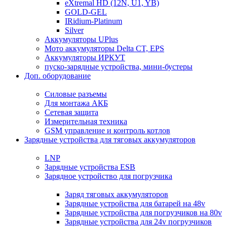
eXtremal HD (12N, U1, YB)
GOLD-GEL
IRidium-Platinum
Silver
Аккумуляторы UPlus
Мото аккумуляторы Delta CT, EPS
Аккумуляторы ИРКУТ
пуско-зарядные устройства, мини-бустеры
Доп. оборудование
Силовые разъемы
Для монтажа АКБ
Сетевая защита
Измерительная техника
GSM управление и контроль котлов
Зарядные устройства для тяговых аккумуляторов
LNP
Зарядные устройства ESB
Зарядное устройство для погрузчика
Заряд тяговых аккумуляторов
Зарядные устройства для батарей на 48v
Зарядные устройства для погрузчиков на 80v
Зарядные устройства для 24v погрузчиков