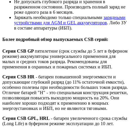
Не допускать глубокого разряда и хранения в
разряженном состоянии. Производить полный заряд не
реже одного раза в 6 месяцев.
Заряжать необходимо только специальными
зарядными
устройствами для AGM и GEL аккумуляторов
. Либо ЗУ
в составе аппаратуры (ИБП).
Более подробный обзор выпускаемых CSB серий:
Серия CSB GP
пятилетние (срок службы до 5 лет в буферном
режиме) аккумуляторы универсального применения для
малых и средних токов разряда. Рекомендованы для
применения в охранных и пожарных системах и ИБП.
Серия CSB HR
- батареи повышенной энергоемкости и
допускающие глубокий разряд (до 11% остаточной емкости),
особенно полезны при необходимости больших токов разряда.
Отличие батарей "H" - это специальная конструкция решетки,
позволяющая повысить выходную мощность на 20%. Они
наиболее хорошо подходят к применению в мощных
энергоустановках и ИБП, но не являются тяговыми.
Серия CSB GPL, HRL
- батареи увеличенного срока службы
(Long Life) в буферном режиме эксплуатации до 10 лет.