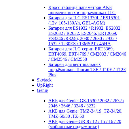
Кросc-таблица параметров АКБ
применяемых в подъемниках JLG
Батареи для JLG ES1330L / ES1530L
(12v, 105-130Ah, GEL-AGM)
Батареи для ES1932 / R1932, ES2032,
ES2632 / R2632, ES2646, ERT2669,
ES3246 /R3246, 2030 / 2630 / 2932 /
1532 / 1230ES / 13MSPT / 45HA
Батареи для JLG серии ERT3369,
ERT4069, ERT4769 / CM2033 / CM2046
/ CM2546 / CM2558
Батареи для вертикальных
подъёмников Toucan T8E / T10E / T12E
Plus
Skyjack
UpRight
Genie
АКБ для Genie: GS-1530 / 2032 / 2632 /
2046 / 2646 / 3246 / 3232
АКБ для Genie: TMZ-34/19, TZ-34/20,
TMZ-50/30 ,TZ-50
АКБ для Genie GR-8 / 12 / 15 / 16 / 20
(мобильные подъемники)