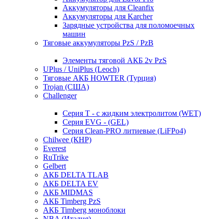
Аккумуляторы для Cleanfix
Аккумуляторы для Karcher
Зарядные устройства для поломоечных
машин
Тяговые аккумуляторы PzS / PzB
Элементы тяговой АКБ 2v PzS
UPlus / UniPlus (Leoch)
Тяговые АКБ HOWTER (Турция)
Trojan (США)
Challenger
Серия T - с жидким электролитом (WET)
Серия EVG - (GEL)
Серия Clean-PRO литиевые (LiFPo4)
Chilwee (КНР)
Everest
RuTrike
Gelbert
АКБ DELTA TLAB
АКБ DELTA EV
АКБ MIDMAS
АКБ Timberg PzS
АКБ Timberg моноблоки
NBA (Италия)