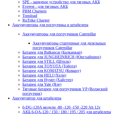
SPE - зарядное устройство для тяговых АКБ
Everest - для тяговых АКБ
PBM Chargers
Tonsload
RuTrike Charger
Аккумуляторы для погрузчика и штабелера
Аккумуляторы для погрузчиков Caterpillar
Аккумуляторы стартерные для дизельных
погрузчиков Caterpillar
Батареи для Balkancar (Балканкар)
Батареи для JUNGHEINRICH (Юнгхайнрих)
Батареи для STILL (Штиль)
Батареи для TOYOTA (Тойота)
Батареи для KOMATSU (Комацу)
Батареи для HELI (Хели)
Батареи для Hyster (Хайстер)
Батареи для Yale (Яле)
Тяговые батареи для погрузчиков VP (Волжский
погрузчик)
Аккумулятор для штабелера
6-DG-120A модели -80 -120 -150 -220 Ah 12v
АКБ 6-QA-120 / 150 / 180 / 195 / 205 для штабелера