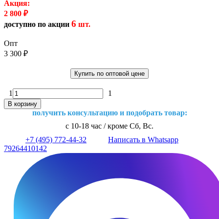
Акция:
2 800
₽
6
доступно по акции
шт.
Опт
3 300
₽
Купить по оптовой цене
1
1
В корзину
получить консультацию и подобрать товар:
с 10-18 час / кроме Сб, Вс.
+7 (495) 772-44-32
Написать в Whatsapp
79264410142