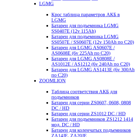
LGMG
Крос таблица параметров АКБ в
LGMG
Батареи для подъемника LGMG
SS0407E (12v 115Ah)
Батареи для подъемника LGMG
SS0507E / SS0607E (12v 150Ah по С20)
Батареи для LGMG AS0607E /
AS0608E (6v 225Ah по С20)
Батареи для LGMG AS0808E /
AS1012E / AS1212 (6v 240Ah по С20)
Батареи для LGMG AS1413E (6v 300Ah
по С20)
ZOOMLION
Таблица соответствия АКБ для
подъемников
Батареи для серии ZS0607, 0608, 0808
DC / HD
Батареи для серии ZS1012 DC / HD
Батареи для подъемников ZS1212 1414
мод. DC / HD
Батареи для коленчатых подъемников
ZA14JE, ZA20JE