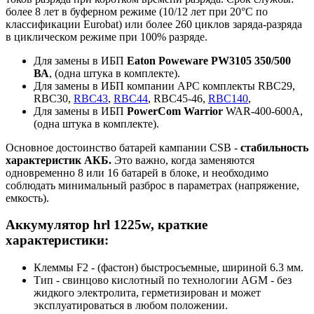
более 8 лет в буферном режиме (10/12 лет при 20°С по
классификации Eurobat) или более 260 циклов заряда-разряда
в циклическом режиме при 100% разряде.
Для замены в ИБП
Eaton Poweware PW3105 350/500
ВА
, (одна штука в комплекте).
Для замены в ИБП компании APC комплекты RBC29,
RBC30,
RBC43
,
RBC44
, RBC45-46,
RBC140
,
Для замены в ИБП
PowerCom Warrior
WAR-400-600A,
(одна штука в комплекте).
Основное достоинство батарей кампании CSB -
стабильность
характеристик АКБ.
Это важно, когда заменяются
одновременно 8 или 16 батарей в блоке, и необходимо
соблюдать минимальный разброс в параметрах (напряжение,
емкость).
Аккумулятор hrl 1225w, краткие
характеристики:
Клеммы F2 - (фастон) быстросъемные, шириной 6.3 мм.
Тип - свинцово кислотный по технологии AGM - без
жидкого электролита, герметизирован и может
эксплуатироваться в любом положении.