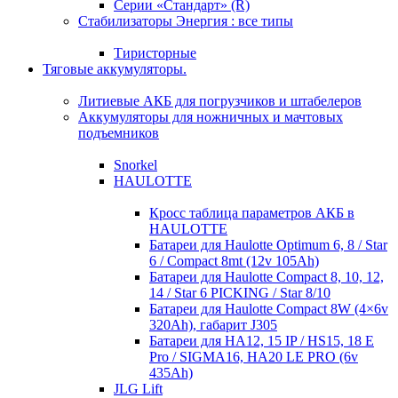
Серии «Стандарт» (R)
Стабилизаторы Энергия : все типы
Тиристорные
Тяговые аккумуляторы.
Литиевые АКБ для погрузчиков и штабелеров
Аккумуляторы для ножничных и мачтовых
подъемников
Snorkel
HAULOTTE
Кросc таблица параметров АКБ в
HAULOTTE
Батареи для Haulotte Optimum 6, 8 / Star
6 / Compact 8mt (12v 105Ah)
Батареи для Haulotte Compact 8, 10, 12,
14 / Star 6 PICKING / Star 8/10
Батареи для Haulotte Compact 8W (4×6v
320Ah), габарит J305
Батареи для HA12, 15 IP / HS15, 18 E
Pro / SIGMA16, HA20 LE PRO (6v
435Ah)
JLG Lift