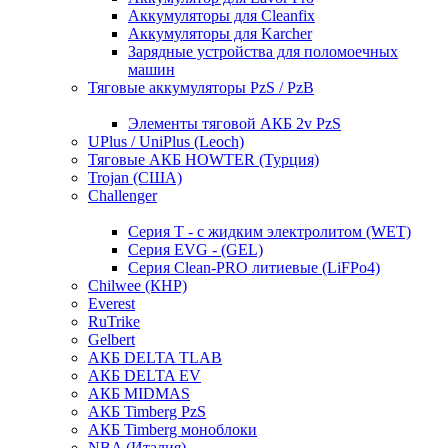
Аккумуляторы для Cleanfix
Аккумуляторы для Karcher
Зарядные устройства для поломоечных
машин
Тяговые аккумуляторы PzS / PzB
Элементы тяговой АКБ 2v PzS
UPlus / UniPlus (Leoch)
Тяговые АКБ HOWTER (Турция)
Trojan (США)
Challenger
Серия T - с жидким электролитом (WET)
Серия EVG - (GEL)
Серия Clean-PRO литиевые (LiFPo4)
Chilwee (КНР)
Everest
RuTrike
Gelbert
АКБ DELTA TLAB
АКБ DELTA EV
АКБ MIDMAS
АКБ Timberg PzS
АКБ Timberg моноблоки
NBA (Италия)