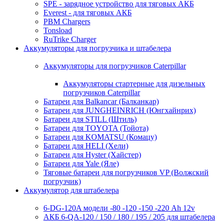
SPE - зарядное устройство для тяговых АКБ
Everest - для тяговых АКБ
PBM Chargers
Tonsload
RuTrike Charger
Аккумуляторы для погрузчика и штабелера
Аккумуляторы для погрузчиков Caterpillar
Аккумуляторы стартерные для дизельных
погрузчиков Caterpillar
Батареи для Balkancar (Балканкар)
Батареи для JUNGHEINRICH (Юнгхайнрих)
Батареи для STILL (Штиль)
Батареи для TOYOTA (Тойота)
Батареи для KOMATSU (Комацу)
Батареи для HELI (Хели)
Батареи для Hyster (Хайстер)
Батареи для Yale (Яле)
Тяговые батареи для погрузчиков VP (Волжский
погрузчик)
Аккумулятор для штабелера
6-DG-120A модели -80 -120 -150 -220 Ah 12v
АКБ 6-QA-120 / 150 / 180 / 195 / 205 для штабелера