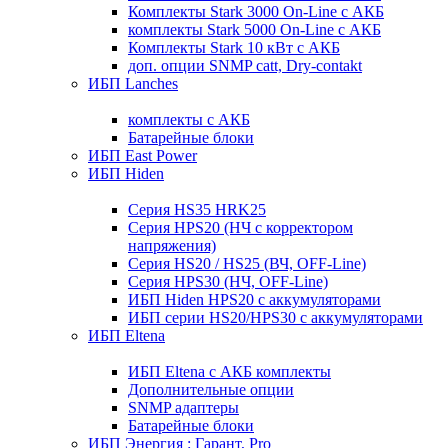
Комплекты Stark 3000 On-Line с АКБ
комплекты Stark 5000 On-Line с АКБ
Комплекты Stark 10 кВт с АКБ
доп. опции SNMP catt, Dry-contakt
ИБП Lanches
комплекты с АКБ
Батарейные блоки
ИБП East Power
ИБП Hiden
Серия HS35 HRK25
Серия HPS20 (НЧ с корректором
напряжения)
Серия HS20 / HS25 (ВЧ, OFF-Line)
Серия HPS30 (НЧ, OFF-Line)
ИБП Hiden HPS20 с аккумуляторами
ИБП серии HS20/HPS30 с аккумуляторами
ИБП Eltena
ИБП Eltena с АКБ комплекты
Дополнительные опции
SNMP адаптеры
Батарейные блоки
ИБП Энергия : Гарант, Pro