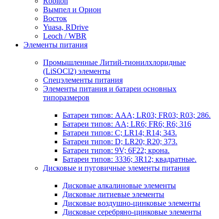
Robiton
Вымпел и Орион
Восток
Yuasa, RDrive
Leoch / WBR
Элементы питания
Промышленные Литий-тионилхлоридные
(LiSOCl2) элементы
Спецэлементы питания
Элементы питания и батареи основных
типоразмеров
Батареи типов: AAA; LR03; FR03; R03; 286.
Батареи типов: AA; LR6; FR6; R6; 316
Батареи типов: C; LR14; R14; 343.
Батареи типов: D; LR20; R20; 373.
Батареи типов: 9V; 6F22; крона.
Батареи типов: 3336; 3R12; квадратные.
Дисковые и пуговичные элементы питания
Дисковые алкалиновые элементы
Дисковые литиевые элементы
Дисковые воздушно-цинковые элементы
Дисковые серебряно-цинковые элементы