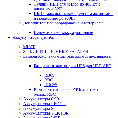
Лучший ИБП для котлов до 400 Вт с
внешними АКБ
ИБП с максимальным временем автономии
и мощностью до 900Вт
Дополнительное оборудование и материалы
Перемычки межаккумуляторные
Аккумуляторы для ибп
MUST
Stark ЛИТИЙ-ИОННЫЕ БАТАРЕИ
Батарея APC: аккумуляторы для ups apc, аналоги.
Батарейные картриджи UPS для ИБП APC
RBC7
RBC11
RBC55
Комплекты аналогов АКБ для замены в
блоках RBC
Аккумуляторы CSB
Аккумуляторы LEOCH
Аккумуляторы Star
Аккумуляторы VEKTOR
Аккумуляторы WBR