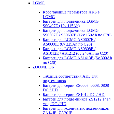
LGMG
Крос таблица параметров АКБ в
LGMG
Батареи для подъемника LGMG
SS0407E (12v 115Ah)
Батареи для подъемника LGMG
SS0507E / SS0607E (12v 150Ah по С20)
Батареи для LGMG AS0607E /
AS0608E (6v 225Ah по С20)
Батареи для LGMG AS0808E /
AS1012E / AS1212 (6v 240Ah по С20)
Батареи для LGMG AS1413E (6v 300Ah
по С20)
ZOOMLION
Таблица соответствия АКБ для
подъемников
Батареи для серии ZS0607, 0608, 0808
DC / HD
Батареи для серии ZS1012 DC / HD
Батареи для подъемников ZS1212 1414
мод. DC / HD
Батареи для коленчатых подъемников
ZA14JE, ZA20JE