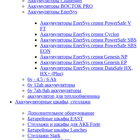
Аккумуляторы Challenger
Аккумуляторы ВОСТОК PRO
Аккумуляторы EnerSys
Аккумуляторы EnerSys серии PowerSafe V
FT
Аккумуляторы EnerSys серии Cyclon
Аккумуляторы EnerSys серии PowerSafe SBS
Аккумуляторы EnerSys серии PowerSafe SBS
EON
Аккумуляторы EnerSys серия Genesis NP
Аккумуляторы EnerSys серия Genesis EP
Аккумуляторы EnerSys серии DataSafe HX,
HX+ (Plus)
6v - 4.5 / 6 Ah
6v 12ah аккумуляторы
6v 7ah-9ah аккумуляторы
аккумулятор для теплообменника
Аккумуляторные шкафы, стеллажи
Дополнительное оборудование
Батарейные шкафы EAST
Стеллажи и шкафы для АКБ Forte
Батарейные шкафы Lanches
Стеллажи Stark