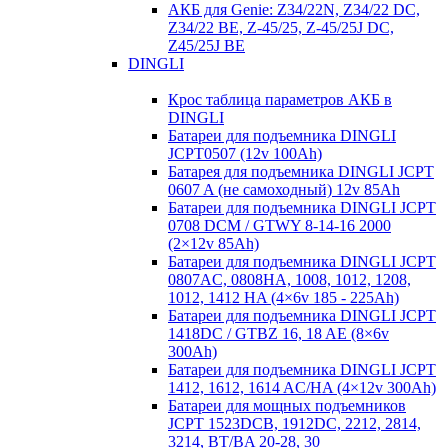
АКБ для Genie: Z34/22N, Z34/22 DC,
Z34/22 BE, Z-45/25, Z-45/25J DC,
Z45/25J BE
DINGLI
Крос таблица параметров АКБ в
DINGLI
Батареи для подъемника DINGLI
JCPT0507 (12v 100Ah)
Батарея для подъемника DINGLI JCPT
0607 A (не самоходный) 12v 85Ah
Батареи для подъемника DINGLI JCPT
0708 DCM / GTWY 8-14-16 2000
(2×12v 85Ah)
Батареи для подъемника DINGLI JCPT
0807AC, 0808HA, 1008, 1012, 1208,
1012, 1412 HA (4×6v 185 - 225Ah)
Батареи для подъемника DINGLI JCPT
1418DC / GTBZ 16, 18 AE (8×6v
300Ah)
Батареи для подъемника DINGLI JCPT
1412, 1612, 1614 AC/HA (4×12v 300Ah)
Батареи для мощных подъемников
JCPT 1523DCB, 1912DC, 2212, 2814,
3214, BT/BA 20-28, 30