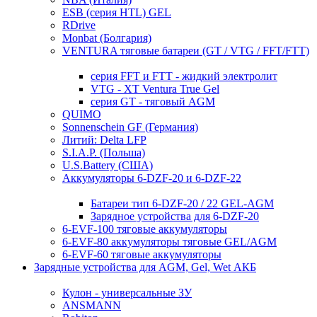
ESB (серия HTL) GEL
RDrive
Monbat (Болгария)
VENTURA тяговые батареи (GT / VTG / FFT/FTT)
серия FFT и FTT - жидкий электролит
VTG - XT Ventura True Gel
серия GT - тяговый AGM
QUIMO
Sonnenschein GF (Германия)
Литий: Delta LFP
S.I.A.P. (Польша)
U.S.Battery (США)
Аккумуляторы 6-DZF-20 и 6-DZF-22
Батареи тип 6-DZF-20 / 22 GEL-AGM
Зарядное устройства для 6-DZF-20
6-EVF-100 тяговые аккумуляторы
6-EVF-80 аккумуляторы тяговые GEL/AGM
6-EVF-60 тяговые аккумуляторы
Зарядные устройства для AGM, Gel, Wet АКБ
Кулон - универсальные ЗУ
ANSMANN