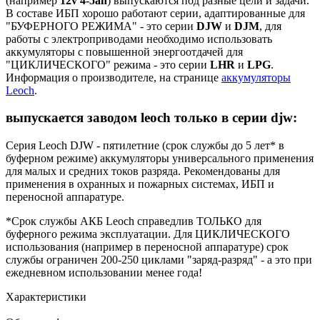
(например
12v 4-5ah
) выпускаются под разные цели и задачи.
В составе ИБП хорошо работают серии, адаптированные для
"БУФЕРНОГО РЕЖИМА" - это серии
DJW
и
DJM
, для
работы с электроприводами необходимо использовать
аккумуляторы с повышенной энергоотдачей для
"ЦИКЛИЧЕСКОГО" режима - это серии
LHR
и
LPG
.
Информация о производителе, на странице
аккумуляторы
Leoch
.
выпускается заводом leoch только в серии djw:
Серия Leoch DJW - пятилетние (срок службы до 5 лет* в
буферном режиме) аккумуляторы универсального применения
для малых и средних токов разряда. Рекомендованы для
применения в охранных и пожарных системах, ИБП и
переносной аппаратуре.
*Срок службы АКБ Leoch справедлив ТОЛЬКО для
буферного режима эксплуатации. Для ЦИКЛИЧЕСКОГО
использования (например в переносной аппаратуре) срок
службы ограничен 200-250 циклами "заряд-разряд" - а это при
ежедневном использовании менее года!
Характеристики