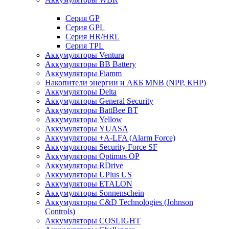
Cерия GP
Серия GPL
Серия HR/HRL
Серия TPL
Аккумуляторы Ventura
Аккумуляторы BB Battery
Аккумуляторы Fiamm
Накопители энергии и АКБ MNB (NPP, КНР)
Аккумуляторы Delta
Аккумуляторы General Security
Аккумуляторы BattBee BT
Аккумуляторы Yellow
Аккумуляторы YUASA
Аккумуляторы +A-LFA (Alarm Force)
Аккумуляторы Security Force SF
Аккумуляторы Optimus OP
Аккумуляторы RDrive
Аккумуляторы UPlus US
Аккумуляторы ETALON
Аккумуляторы Sonnenschein
Аккумуляторы С&D Technologies (Johnson
Controls)
Аккумуляторы COSLIGHT