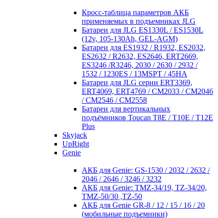
Кросc-таблица параметров АКБ
применяемых в подъемниках JLG
Батареи для JLG ES1330L / ES1530L
(12v, 105-130Ah, GEL-AGM)
Батареи для ES1932 / R1932, ES2032,
ES2632 / R2632, ES2646, ERT2669,
ES3246 /R3246, 2030 / 2630 / 2932 /
1532 / 1230ES / 13MSPT / 45HA
Батареи для JLG серии ERT3369,
ERT4069, ERT4769 / CM2033 / CM2046
/ CM2546 / CM2558
Батареи для вертикальных
подъёмников Toucan T8E / T10E / T12E
Plus
Skyjack
UpRight
Genie
АКБ для Genie: GS-1530 / 2032 / 2632 /
2046 / 2646 / 3246 / 3232
АКБ для Genie: TMZ-34/19, TZ-34/20,
TMZ-50/30 ,TZ-50
АКБ для Genie GR-8 / 12 / 15 / 16 / 20
(мобильные подъемники)