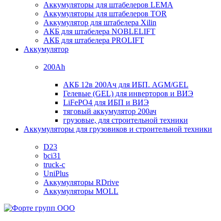
Аккумуляторы для штабелеров LEMA
Аккумуляторы для штабелеров TOR
Аккумулятор для штабелера Xilin
АКБ для штабелера NOBLELIFT
АКБ для штабелера PROLIFT
Аккумулятор
200Ah
АКБ 12в 200Ач для ИБП. AGM/GEL
Гелевые (GEL) для инверторов и ВИЭ
LiFePO4 для ИБП и ВИЭ
тяговый аккумулятор 200ач
грузовые, для строительной техники
Аккумуляторы для грузовиков и строительной техники
D23
bci31
truck-c
UniPlus
Аккумуляторы RDrive
Аккумуляторы MOLL