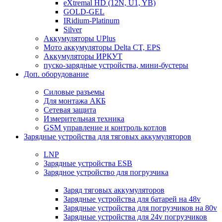
eXtremal HD (12N, U1, YB)
GOLD-GEL
IRidium-Platinum
Silver
Аккумуляторы UPlus
Мото аккумуляторы Delta CT, EPS
Аккумуляторы ИРКУТ
пуско-зарядные устройства, мини-бустеры
Доп. оборудование
Силовые разъемы
Для монтажа АКБ
Сетевая защита
Измерительная техника
GSM управление и контроль котлов
Зарядные устройства для тяговых аккумуляторов
LNP
Зарядные устройства ESB
Зарядное устройство для погрузчика
Заряд тяговых аккумуляторов
Зарядные устройства для батарей на 48v
Зарядные устройства для погрузчиков на 80v
Зарядные устройства для 24v погрузчиков