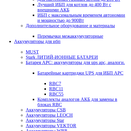
Лучший ИБП для котлов до 400 Вт с
внешними АКБ
ИБП с максимальным временем автономии
и мощностью до 900Вт
Дополнительное оборудование и материалы
Перемычки межаккумуляторные
Аккумуляторы для ибп
MUST
Stark ЛИТИЙ-ИОННЫЕ БАТАРЕИ
Батарея APC: аккумуляторы для ups apc, аналоги.
Батарейные картриджи UPS для ИБП APC
RBC7
RBC11
RBC55
Комплекты аналогов АКБ для замены в
блоках RBC
Аккумуляторы CSB
Аккумуляторы LEOCH
Аккумуляторы Star
Аккумуляторы VEKTOR
Аккумуляторы WBR