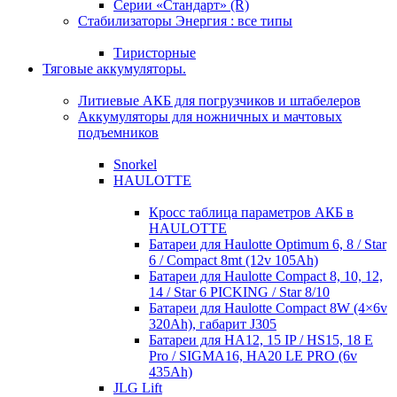
Серии «Стандарт» (R)
Стабилизаторы Энергия : все типы
Тиристорные
Тяговые аккумуляторы.
Литиевые АКБ для погрузчиков и штабелеров
Аккумуляторы для ножничных и мачтовых
подъемников
Snorkel
HAULOTTE
Кросc таблица параметров АКБ в
HAULOTTE
Батареи для Haulotte Optimum 6, 8 / Star
6 / Compact 8mt (12v 105Ah)
Батареи для Haulotte Compact 8, 10, 12,
14 / Star 6 PICKING / Star 8/10
Батареи для Haulotte Compact 8W (4×6v
320Ah), габарит J305
Батареи для HA12, 15 IP / HS15, 18 E
Pro / SIGMA16, HA20 LE PRO (6v
435Ah)
JLG Lift