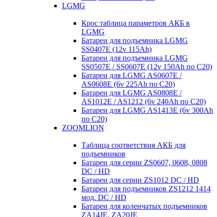
LGMG
Крос таблица параметров АКБ в
LGMG
Батареи для подъемника LGMG
SS0407E (12v 115Ah)
Батареи для подъемника LGMG
SS0507E / SS0607E (12v 150Ah по С20)
Батареи для LGMG AS0607E /
AS0608E (6v 225Ah по С20)
Батареи для LGMG AS0808E /
AS1012E / AS1212 (6v 240Ah по С20)
Батареи для LGMG AS1413E (6v 300Ah
по С20)
ZOOMLION
Таблица соответствия АКБ для
подъемников
Батареи для серии ZS0607, 0608, 0808
DC / HD
Батареи для серии ZS1012 DC / HD
Батареи для подъемников ZS1212 1414
мод. DC / HD
Батареи для коленчатых подъемников
ZA14JE, ZA20JE