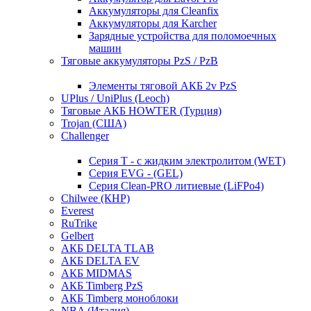
Аккумуляторы для Cleanfix
Аккумуляторы для Karcher
Зарядные устройства для поломоечных
машин
Тяговые аккумуляторы PzS / PzB
Элементы тяговой АКБ 2v PzS
UPlus / UniPlus (Leoch)
Тяговые АКБ HOWTER (Турция)
Trojan (США)
Challenger
Серия T - с жидким электролитом (WET)
Серия EVG - (GEL)
Серия Clean-PRO литиевые (LiFPo4)
Chilwee (КНР)
Everest
RuTrike
Gelbert
АКБ DELTA TLAB
АКБ DELTA EV
АКБ MIDMAS
АКБ Timberg PzS
АКБ Timberg моноблоки
NBA (Италия)