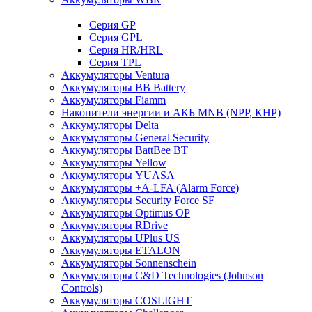
Cерия GP
Серия GPL
Серия HR/HRL
Серия TPL
Аккумуляторы Ventura
Аккумуляторы BB Battery
Аккумуляторы Fiamm
Накопители энергии и АКБ MNB (NPP, КНР)
Аккумуляторы Delta
Аккумуляторы General Security
Аккумуляторы BattBee BT
Аккумуляторы Yellow
Аккумуляторы YUASA
Аккумуляторы +A-LFA (Alarm Force)
Аккумуляторы Security Force SF
Аккумуляторы Optimus OP
Аккумуляторы RDrive
Аккумуляторы UPlus US
Аккумуляторы ETALON
Аккумуляторы Sonnenschein
Аккумуляторы С&D Technologies (Johnson
Controls)
Аккумуляторы COSLIGHT