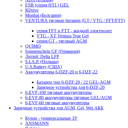
ESB (серия HTL) GEL
RDrive
Monbat (Болгария)
VENTURA тяговые батареи (GT / VTG / FFT/FTT)
серия FFT и FTT - жидкий электролит
VTG - XT Ventura True Gel
серия GT - тяговый AGM
QUIMO
Sonnenschein GF (Германия)
Литий: Delta LFP
S.I.A.P. (Польша)
U.S.Battery (США)
Аккумуляторы 6-DZF-20 и 6-DZF-22
Батареи тип 6-DZF-20 / 22 GEL-AGM
Зарядное устройства для 6-DZF-20
6-EVF-100 тяговые аккумуляторы
6-EVF-80 аккумуляторы тяговые GEL/AGM
6-EVF-60 тяговые аккумуляторы
Зарядные устройства для AGM, Gel, Wet АКБ
Кулон - универсальные ЗУ
ANSMANN