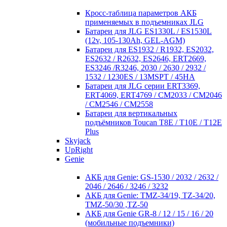
Кросc-таблица параметров АКБ
применяемых в подъемниках JLG
Батареи для JLG ES1330L / ES1530L
(12v, 105-130Ah, GEL-AGM)
Батареи для ES1932 / R1932, ES2032,
ES2632 / R2632, ES2646, ERT2669,
ES3246 /R3246, 2030 / 2630 / 2932 /
1532 / 1230ES / 13MSPT / 45HA
Батареи для JLG серии ERT3369,
ERT4069, ERT4769 / CM2033 / CM2046
/ CM2546 / CM2558
Батареи для вертикальных
подъёмников Toucan T8E / T10E / T12E
Plus
Skyjack
UpRight
Genie
АКБ для Genie: GS-1530 / 2032 / 2632 /
2046 / 2646 / 3246 / 3232
АКБ для Genie: TMZ-34/19, TZ-34/20,
TMZ-50/30 ,TZ-50
АКБ для Genie GR-8 / 12 / 15 / 16 / 20
(мобильные подъемники)