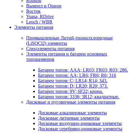
Robiton
Вымпел и Орион
Восток
Yuasa, RDrive
Leoch / WBR
Элементы питания
Промышленные Литий-тионилхлоридные
(LiSOCl2) элементы
Спецэлементы питания
Элементы питания и батареи основных
типоразмеров
Батареи типов: AAA; LR03; FR03; R03; 286.
Батареи типов: AA; LR6; FR6; R6; 316
Батареи типов: C; LR14; R14; 343.
Батареи типов: D; LR20; R20; 373.
Батареи типов: 9V; 6F22; крона.
Батареи типов: 3336; 3R12; квадратные.
Дисковые и пуговичные элементы питания
Дисковые алкалиновые элементы
Дисковые литиевые элементы
Дисковые воздушно-цинковые элементы
Дисковые серебряно-цинковые элементы