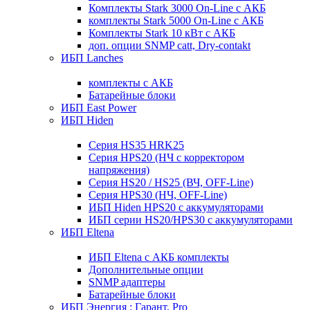
Комплекты Stark 3000 On-Line с АКБ
комплекты Stark 5000 On-Line с АКБ
Комплекты Stark 10 кВт с АКБ
доп. опции SNMP catt, Dry-contakt
ИБП Lanches
комплекты с АКБ
Батарейные блоки
ИБП East Power
ИБП Hiden
Серия HS35 HRK25
Серия HPS20 (НЧ с корректором
напряжения)
Серия HS20 / HS25 (ВЧ, OFF-Line)
Серия HPS30 (НЧ, OFF-Line)
ИБП Hiden HPS20 с аккумуляторами
ИБП серии HS20/HPS30 с аккумуляторами
ИБП Eltena
ИБП Eltena с АКБ комплекты
Дополнительные опции
SNMP адаптеры
Батарейные блоки
ИБП Энергия : Гарант, Pro