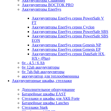
Аккумуляторы Challenger
Аккумуляторы ВОСТОК PRO
Аккумуляторы EnerSys
Аккумуляторы EnerSys серии PowerSafe V
FT
Аккумуляторы EnerSys серии Cyclon
Аккумуляторы EnerSys серии PowerSafe SBS
Аккумуляторы EnerSys серии PowerSafe SBS
EON
Аккумуляторы EnerSys серия Genesis NP
Аккумуляторы EnerSys серия Genesis EP
Аккумуляторы EnerSys серии DataSafe HX,
HX+ (Plus)
6v - 4.5 / 6 Ah
6v 12ah аккумуляторы
6v 7ah-9ah аккумуляторы
аккумулятор для теплообменника
Аккумуляторные шкафы, стеллажи
Дополнительное оборудование
Батарейные шкафы EAST
Стеллажи и шкафы для АКБ Forte
Батарейные шкафы Lanches
Стеллажи Stark