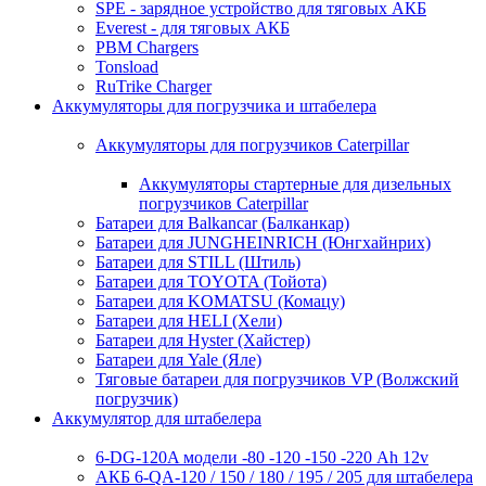
SPE - зарядное устройство для тяговых АКБ
Everest - для тяговых АКБ
PBM Chargers
Tonsload
RuTrike Charger
Аккумуляторы для погрузчика и штабелера
Аккумуляторы для погрузчиков Caterpillar
Аккумуляторы стартерные для дизельных
погрузчиков Caterpillar
Батареи для Balkancar (Балканкар)
Батареи для JUNGHEINRICH (Юнгхайнрих)
Батареи для STILL (Штиль)
Батареи для TOYOTA (Тойота)
Батареи для KOMATSU (Комацу)
Батареи для HELI (Хели)
Батареи для Hyster (Хайстер)
Батареи для Yale (Яле)
Тяговые батареи для погрузчиков VP (Волжский
погрузчик)
Аккумулятор для штабелера
6-DG-120A модели -80 -120 -150 -220 Ah 12v
АКБ 6-QA-120 / 150 / 180 / 195 / 205 для штабелера