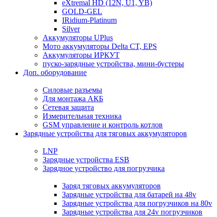
eXtremal HD (12N, U1, YB)
GOLD-GEL
IRidium-Platinum
Silver
Аккумуляторы UPlus
Мото аккумуляторы Delta CT, EPS
Аккумуляторы ИРКУТ
пуско-зарядные устройства, мини-бустеры
Доп. оборудование
Силовые разъемы
Для монтажа АКБ
Сетевая защита
Измерительная техника
GSM управление и контроль котлов
Зарядные устройства для тяговых аккумуляторов
LNP
Зарядные устройства ESB
Зарядное устройство для погрузчика
Заряд тяговых аккумуляторов
Зарядные устройства для батарей на 48v
Зарядные устройства для погрузчиков на 80v
Зарядные устройства для 24v погрузчиков