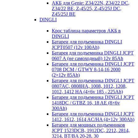
АКБ для Genie: Z34/22N, Z34/22 DC,
Z34/22 BE, Z-45/25, Z-45/25J DC,
Z45/25J BE
DINGLI
Крос таблица параметров АКБ в
DINGLI
Батареи для подъемника DINGLI
JCPT0507 (12v 100Ah)
Батарея для подъемника DINGLI JCPT
0607 A (не самоходный) 12v 85Ah
Батареи для подъемника DINGLI JCPT
0708 DCM / GTWY 8-14-16 2000
(2×12v 85Ah)
Батареи для подъемника DINGLI JCPT
0807AC, 0808HA, 1008, 1012, 1208,
1012, 1412 HA (4×6v 185 - 225Ah)
Батареи для подъемника DINGLI JCPT
1418DC / GTBZ 16, 18 AE (8×6v
300Ah)
Батареи для подъемника DINGLI JCPT
1412, 1612, 1614 AC/HA (4×12v 300Ah)
Батареи для мощных подъемников
JCPT 1523DCB, 1912DC, 2212, 2814,
3214, BT/BA 20-28, 30