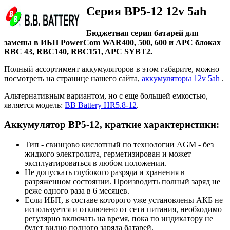
Серия BP5-12 12v 5ah
Бюджетная серия батарей для
замены в ИБП PowerCom WAR400, 500, 600 и APC блоках
RBC 43, RBC140, RBC151, APC SYBT2.
Полный ассортимент аккумуляторов в этом габарите, можно
посмотреть на странице нашего сайта,
аккумуляторы 12v 5ah
.
Альтернативным вариантом, но с еще большей емкостью,
является модель:
BB Battery HR5.8-12
.
Аккумулятор BP5-12, краткие характеристики:
Тип - свинцово кислотный по технологии AGM - без
жидкого электролита, герметизирован и может
эксплуатироваться в любом положении.
Не допускать глубокого разряда и хранения в
разряженном состоянии. Производить полный заряд не
реже одного раза в 6 месяцев.
Если ИБП, в составе которого уже установлены АКБ не
используется и отключено от сети питания, необходимо
регулярно включать на время, пока по индикатору не
будет видно полного заряда батарей.