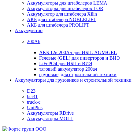
Аккумуляторы для штабелеров LEMA
Аккумуляторы для штабелеров TOR
Аккумулятор для штабелера Xilin
АКБ для штабелера NOBLELIFT
АКБ для штабелера PROLIFT
Аккумулятор
200Ah
АКБ 12в 200Ач для ИБП. AGM/GEL
Гелевые (GEL) для инверторов и ВИЭ
LiFePO4 для ИБП и ВИЭ
тяговый аккумулятор 200ач
грузовые, для строительной техники
Аккумуляторы для грузовиков и строительной техники
D23
bci31
truck-c
UniPlus
Аккумуляторы RDrive
Аккумуляторы MOLL