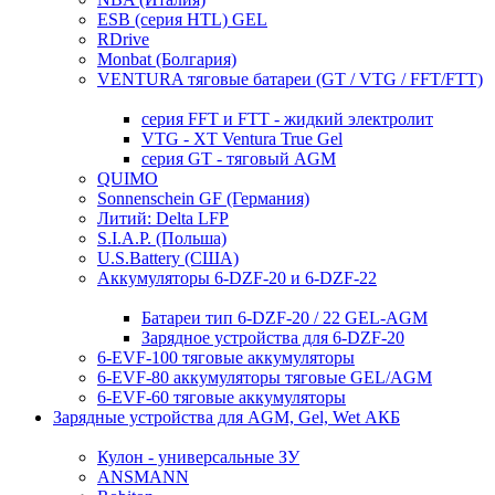
ESB (серия HTL) GEL
RDrive
Monbat (Болгария)
VENTURA тяговые батареи (GT / VTG / FFT/FTT)
серия FFT и FTT - жидкий электролит
VTG - XT Ventura True Gel
серия GT - тяговый AGM
QUIMO
Sonnenschein GF (Германия)
Литий: Delta LFP
S.I.A.P. (Польша)
U.S.Battery (США)
Аккумуляторы 6-DZF-20 и 6-DZF-22
Батареи тип 6-DZF-20 / 22 GEL-AGM
Зарядное устройства для 6-DZF-20
6-EVF-100 тяговые аккумуляторы
6-EVF-80 аккумуляторы тяговые GEL/AGM
6-EVF-60 тяговые аккумуляторы
Зарядные устройства для AGM, Gel, Wet АКБ
Кулон - универсальные ЗУ
ANSMANN