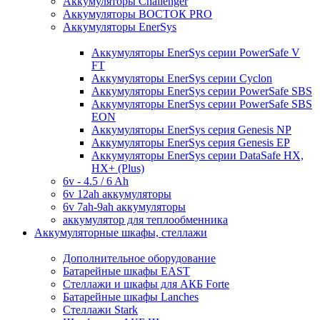
Аккумуляторы Challenger
Аккумуляторы ВОСТОК PRO
Аккумуляторы EnerSys
Аккумуляторы EnerSys серии PowerSafe V
FT
Аккумуляторы EnerSys серии Cyclon
Аккумуляторы EnerSys серии PowerSafe SBS
Аккумуляторы EnerSys серии PowerSafe SBS
EON
Аккумуляторы EnerSys серия Genesis NP
Аккумуляторы EnerSys серия Genesis EP
Аккумуляторы EnerSys серии DataSafe HX,
HX+ (Plus)
6v - 4.5 / 6 Ah
6v 12ah аккумуляторы
6v 7ah-9ah аккумуляторы
аккумулятор для теплообменника
Аккумуляторные шкафы, стеллажи
Дополнительное оборудование
Батарейные шкафы EAST
Стеллажи и шкафы для АКБ Forte
Батарейные шкафы Lanches
Стеллажи Stark