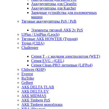
Аккумуляторы для Cleanfix
Аккумуляторы для Karcher
Зарядные устройства для поломоечных
машин
Тяговые аккумуляторы PzS / PzB
Элементы тяговой АКБ 2v PzS
UPlus / UniPlus (Leoch)
Тяговые АКБ HOWTER (Турция)
Trojan (США)
Challenger
Серия T - с жидким электролитом (WET)
Серия EVG - (GEL)
Серия Clean-PRO литиевые (LiFPo4)
Chilwee (КНР)
Everest
RuTrike
Gelbert
АКБ DELTA TLAB
АКБ DELTA EV
АКБ MIDMAS
АКБ Timberg PzS
АКБ Timberg моноблоки
NBA (Италия)