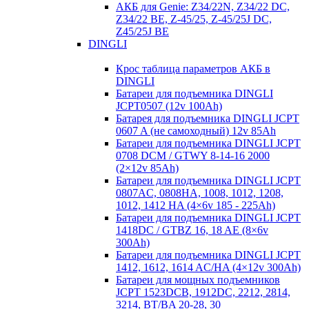
АКБ для Genie: Z34/22N, Z34/22 DC,
Z34/22 BE, Z-45/25, Z-45/25J DC,
Z45/25J BE
DINGLI
Крос таблица параметров АКБ в
DINGLI
Батареи для подъемника DINGLI
JCPT0507 (12v 100Ah)
Батарея для подъемника DINGLI JCPT
0607 A (не самоходный) 12v 85Ah
Батареи для подъемника DINGLI JCPT
0708 DCM / GTWY 8-14-16 2000
(2×12v 85Ah)
Батареи для подъемника DINGLI JCPT
0807AC, 0808HA, 1008, 1012, 1208,
1012, 1412 HA (4×6v 185 - 225Ah)
Батареи для подъемника DINGLI JCPT
1418DC / GTBZ 16, 18 AE (8×6v
300Ah)
Батареи для подъемника DINGLI JCPT
1412, 1612, 1614 AC/HA (4×12v 300Ah)
Батареи для мощных подъемников
JCPT 1523DCB, 1912DC, 2212, 2814,
3214, BT/BA 20-28, 30