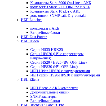
Комплекты Stark 3000 On-Line с АКБ
комплекты Stark 5000 On-Line с АКБ
Комплекты Stark 10 кВт с АКБ
доп. опции SNMP catt, Dry-contakt
ИБП Lanches
комплекты с АКБ
Батарейные блоки
ИБП East Power
ИБП Hiden
Серия HS35 HRK25
Серия HPS20 (НЧ с корректором
напряжения)
Серия HS20 / HS25 (ВЧ, OFF-Line)
Серия HPS30 (НЧ, OFF-Line)
ИБП Hiden HPS20 с аккумуляторами
ИБП серии HS20/HPS30 с аккумуляторами
ИБП Eltena
ИБП Eltena с АКБ комплекты
Дополнительные опции
SNMP адаптеры
Батарейные блоки
ИБП Энергия : Гарант, Pro