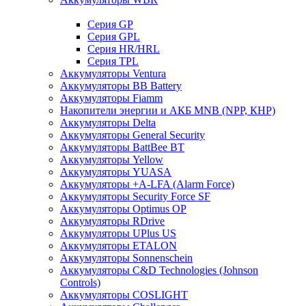
Cерия GP
Серия GPL
Серия HR/HRL
Серия TPL
Аккумуляторы Ventura
Аккумуляторы BB Battery
Аккумуляторы Fiamm
Накопители энергии и АКБ MNB (NPP, КНР)
Аккумуляторы Delta
Аккумуляторы General Security
Аккумуляторы BattBee BT
Аккумуляторы Yellow
Аккумуляторы YUASA
Аккумуляторы +A-LFA (Alarm Force)
Аккумуляторы Security Force SF
Аккумуляторы Optimus OP
Аккумуляторы RDrive
Аккумуляторы UPlus US
Аккумуляторы ETALON
Аккумуляторы Sonnenschein
Аккумуляторы С&D Technologies (Johnson
Controls)
Аккумуляторы COSLIGHT