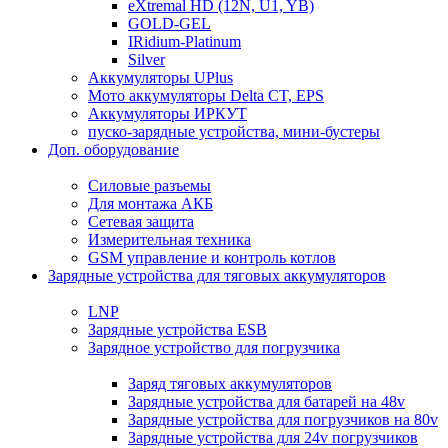
eXtremal HD (12N, U1, YB)
GOLD-GEL
IRidium-Platinum
Silver
Аккумуляторы UPlus
Мото аккумуляторы Delta CT, EPS
Аккумуляторы ИРКУТ
пуско-зарядные устройства, мини-бустеры
Доп. оборудование
Силовые разъемы
Для монтажа АКБ
Сетевая защита
Измерительная техника
GSM управление и контроль котлов
Зарядные устройства для тяговых аккумуляторов
LNP
Зарядные устройства ESB
Зарядное устройство для погрузчика
Заряд тяговых аккумуляторов
Зарядные устройства для батарей на 48v
Зарядные устройства для погрузчиков на 80v
Зарядные устройства для 24v погрузчиков