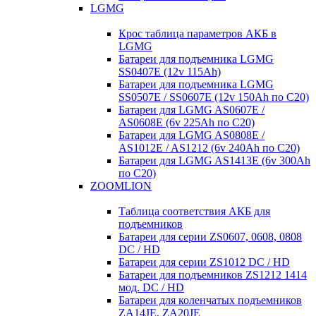
LGMG
Крос таблица параметров АКБ в
LGMG
Батареи для подъемника LGMG
SS0407E (12v 115Ah)
Батареи для подъемника LGMG
SS0507E / SS0607E (12v 150Ah по С20)
Батареи для LGMG AS0607E /
AS0608E (6v 225Ah по С20)
Батареи для LGMG AS0808E /
AS1012E / AS1212 (6v 240Ah по С20)
Батареи для LGMG AS1413E (6v 300Ah
по С20)
ZOOMLION
Таблица соответствия АКБ для
подъемников
Батареи для серии ZS0607, 0608, 0808
DC / HD
Батареи для серии ZS1012 DC / HD
Батареи для подъемников ZS1212 1414
мод. DC / HD
Батареи для коленчатых подъемников
ZA14JE, ZA20JE