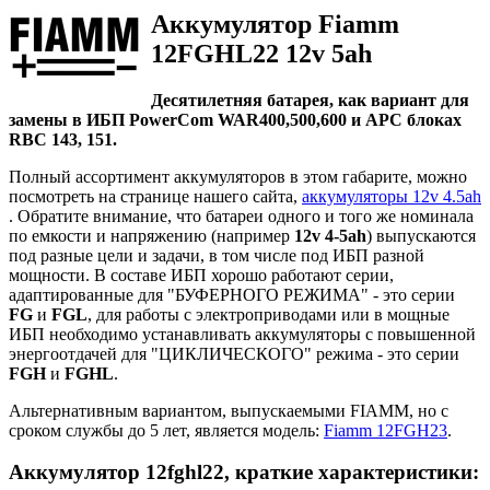
Аккумулятор Fiamm
12FGHL22 12v 5ah
Десятилетняя батарея, как вариант для
замены в ИБП PowerCom WAR400,500,600 и APC блоках
RBC 143, 151.
Полный ассортимент аккумуляторов в этом габарите, можно
посмотреть на странице нашего сайта,
аккумуляторы 12v 4.5ah
. Обратите внимание, что батареи одного и того же номинала
по емкости и напряжению (например
12v 4-5ah
) выпускаются
под разные цели и задачи, в том числе под ИБП разной
мощности. В составе ИБП хорошо работают серии,
адаптированные для "БУФЕРНОГО РЕЖИМА" - это серии
FG
и
FGL
, для работы с электроприводами или в мощные
ИБП необходимо устанавливать аккумуляторы с повышенной
энергоотдачей для "ЦИКЛИЧЕСКОГО" режима - это серии
FGH
и
FGHL
.
Альтернативным вариантом, выпускаемыми FIAMM, но с
сроком службы до 5 лет, является модель:
Fiamm 12FGH23
.
Аккумулятор 12fghl22, краткие характеристики: