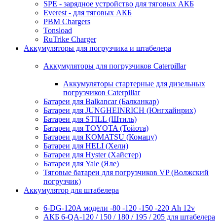
SPE - зарядное устройство для тяговых АКБ
Everest - для тяговых АКБ
PBM Chargers
Tonsload
RuTrike Charger
Аккумуляторы для погрузчика и штабелера
Аккумуляторы для погрузчиков Caterpillar
Аккумуляторы стартерные для дизельных
погрузчиков Caterpillar
Батареи для Balkancar (Балканкар)
Батареи для JUNGHEINRICH (Юнгхайнрих)
Батареи для STILL (Штиль)
Батареи для TOYOTA (Тойота)
Батареи для KOMATSU (Комацу)
Батареи для HELI (Хели)
Батареи для Hyster (Хайстер)
Батареи для Yale (Яле)
Тяговые батареи для погрузчиков VP (Волжский
погрузчик)
Аккумулятор для штабелера
6-DG-120A модели -80 -120 -150 -220 Ah 12v
АКБ 6-QA-120 / 150 / 180 / 195 / 205 для штабелера