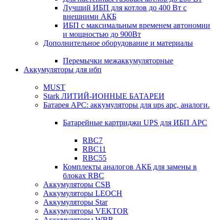
Лучший ИБП для котлов до 400 Вт с
внешними АКБ
ИБП с максимальным временем автономии
и мощностью до 900Вт
Дополнительное оборудование и материалы
Перемычки межаккумуляторные
Аккумуляторы для ибп
MUST
Stark ЛИТИЙ-ИОННЫЕ БАТАРЕИ
Батарея APC: аккумуляторы для ups apc, аналоги.
Батарейные картриджи UPS для ИБП APC
RBC7
RBC11
RBC55
Комплекты аналогов АКБ для замены в
блоках RBC
Аккумуляторы CSB
Аккумуляторы LEOCH
Аккумуляторы Star
Аккумуляторы VEKTOR
Аккумуляторы WBR