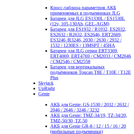
Кросc-таблица параметров АКБ
применяемых в подъемниках JLG
Батареи для JLG ES1330L / ES1530L
(12v, 105-130Ah, GEL-AGM)
Батареи для ES1932 / R1932, ES2032,
ES2632 / R2632, ES2646, ERT2669,
ES3246 /R3246, 2030 / 2630 / 2932 /
1532 / 1230ES / 13MSPT / 45HA
Батареи для JLG серии ERT3369,
ERT4069, ERT4769 / CM2033 / CM2046
/ CM2546 / CM2558
Батареи для вертикальных
подъёмников Toucan T8E / T10E / T12E
Plus
Skyjack
UpRight
Genie
АКБ для Genie: GS-1530 / 2032 / 2632 /
2046 / 2646 / 3246 / 3232
АКБ для Genie: TMZ-34/19, TZ-34/20,
TMZ-50/30 ,TZ-50
АКБ для Genie GR-8 / 12 / 15 / 16 / 20
(мобильные подъемники)