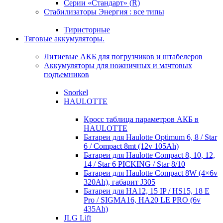
Серии «Стандарт» (R)
Стабилизаторы Энергия : все типы
Тиристорные
Тяговые аккумуляторы.
Литиевые АКБ для погрузчиков и штабелеров
Аккумуляторы для ножничных и мачтовых
подъемников
Snorkel
HAULOTTE
Кросc таблица параметров АКБ в
HAULOTTE
Батареи для Haulotte Optimum 6, 8 / Star
6 / Compact 8mt (12v 105Ah)
Батареи для Haulotte Compact 8, 10, 12,
14 / Star 6 PICKING / Star 8/10
Батареи для Haulotte Compact 8W (4×6v
320Ah), габарит J305
Батареи для HA12, 15 IP / HS15, 18 E
Pro / SIGMA16, HA20 LE PRO (6v
435Ah)
JLG Lift