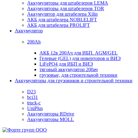
Аккумуляторы для штабелеров LEMA
Аккумуляторы для штабелеров TOR
Аккумулятор для штабелера Xilin
АКБ для штабелера NOBLELIFT
АКБ для штабелера PROLIFT
Аккумулятор
200Ah
АКБ 12в 200Ач для ИБП. AGM/GEL
Гелевые (GEL) для инверторов и ВИЭ
LiFePO4 для ИБП и ВИЭ
тяговый аккумулятор 200ач
грузовые, для строительной техники
Аккумуляторы для грузовиков и строительной техники
D23
bci31
truck-c
UniPlus
Аккумуляторы RDrive
Аккумуляторы MOLL