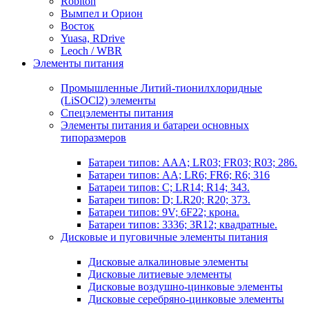
Robiton
Вымпел и Орион
Восток
Yuasa, RDrive
Leoch / WBR
Элементы питания
Промышленные Литий-тионилхлоридные
(LiSOCl2) элементы
Спецэлементы питания
Элементы питания и батареи основных
типоразмеров
Батареи типов: AAA; LR03; FR03; R03; 286.
Батареи типов: AA; LR6; FR6; R6; 316
Батареи типов: C; LR14; R14; 343.
Батареи типов: D; LR20; R20; 373.
Батареи типов: 9V; 6F22; крона.
Батареи типов: 3336; 3R12; квадратные.
Дисковые и пуговичные элементы питания
Дисковые алкалиновые элементы
Дисковые литиевые элементы
Дисковые воздушно-цинковые элементы
Дисковые серебряно-цинковые элементы