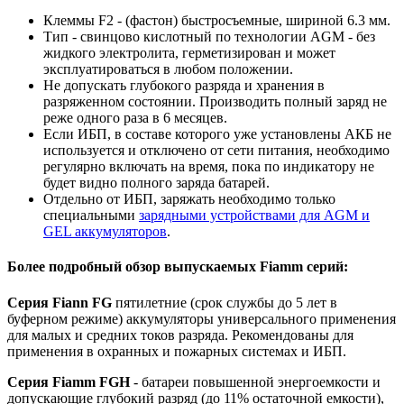
Клеммы F2 - (фастон) быстросъемные, шириной 6.3 мм.
Тип - свинцово кислотный по технологии AGM - без
жидкого электролита, герметизирован и может
эксплуатироваться в любом положении.
Не допускать глубокого разряда и хранения в
разряженном состоянии. Производить полный заряд не
реже одного раза в 6 месяцев.
Если ИБП, в составе которого уже установлены АКБ не
используется и отключено от сети питания, необходимо
регулярно включать на время, пока по индикатору не
будет видно полного заряда батарей.
Отдельно от ИБП, заряжать необходимо только
специальными
зарядными устройствами для AGM и
GEL аккумуляторов
.
Более подробный обзор выпускаемых Fiamm серий:
Серия Fiann FG
пятилетние (срок службы до 5 лет в
буферном режиме) аккумуляторы универсального применения
для малых и средних токов разряда. Рекомендованы для
применения в охранных и пожарных системах и ИБП.
Серия Fiamm FGH
- батареи повышенной энергоемкости и
допускающие глубокий разряд (до 11% остаточной емкости),