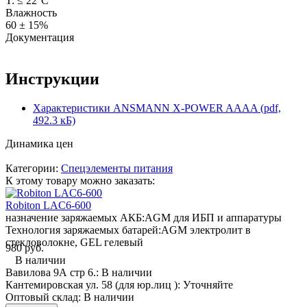
T: ≤ 22°C
Влажность
60 ± 15%
Документация
Инструкции
Характеристики ANSMANN X-POWER AAAA (pdf,
492.3 кБ)
Динамика цен
Категории:
Спецэлементы питания
К этому товару можно заказать:
Robiton LAC6-600
назначение заряжаемых АКБ:
AGM для ИБП и аппаратуры
Технология заряжаемых батарей:
AGM электролит в
стекловолокне, GEL гелевый
980 руб.
В наличии
Вавилова 9А стр 6.:
В наличии
Кантемировская ул. 58 (для юр.лиц ):
Уточняйте
Оптовый склад:
В наличии