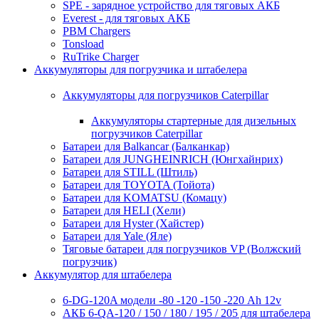
SPE - зарядное устройство для тяговых АКБ
Everest - для тяговых АКБ
PBM Chargers
Tonsload
RuTrike Charger
Аккумуляторы для погрузчика и штабелера
Аккумуляторы для погрузчиков Caterpillar
Аккумуляторы стартерные для дизельных
погрузчиков Caterpillar
Батареи для Balkancar (Балканкар)
Батареи для JUNGHEINRICH (Юнгхайнрих)
Батареи для STILL (Штиль)
Батареи для TOYOTA (Тойота)
Батареи для KOMATSU (Комацу)
Батареи для HELI (Хели)
Батареи для Hyster (Хайстер)
Батареи для Yale (Яле)
Тяговые батареи для погрузчиков VP (Волжский
погрузчик)
Аккумулятор для штабелера
6-DG-120A модели -80 -120 -150 -220 Ah 12v
АКБ 6-QA-120 / 150 / 180 / 195 / 205 для штабелера