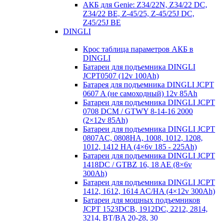
АКБ для Genie: Z34/22N, Z34/22 DC,
Z34/22 BE, Z-45/25, Z-45/25J DC,
Z45/25J BE
DINGLI
Крос таблица параметров АКБ в
DINGLI
Батареи для подъемника DINGLI
JCPT0507 (12v 100Ah)
Батарея для подъемника DINGLI JCPT
0607 A (не самоходный) 12v 85Ah
Батареи для подъемника DINGLI JCPT
0708 DCM / GTWY 8-14-16 2000
(2×12v 85Ah)
Батареи для подъемника DINGLI JCPT
0807AC, 0808HA, 1008, 1012, 1208,
1012, 1412 HA (4×6v 185 - 225Ah)
Батареи для подъемника DINGLI JCPT
1418DC / GTBZ 16, 18 AE (8×6v
300Ah)
Батареи для подъемника DINGLI JCPT
1412, 1612, 1614 AC/HA (4×12v 300Ah)
Батареи для мощных подъемников
JCPT 1523DCB, 1912DC, 2212, 2814,
3214, BT/BA 20-28, 30