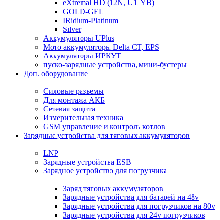
eXtremal HD (12N, U1, YB)
GOLD-GEL
IRidium-Platinum
Silver
Аккумуляторы UPlus
Мото аккумуляторы Delta CT, EPS
Аккумуляторы ИРКУТ
пуско-зарядные устройства, мини-бустеры
Доп. оборудование
Силовые разъемы
Для монтажа АКБ
Сетевая защита
Измерительная техника
GSM управление и контроль котлов
Зарядные устройства для тяговых аккумуляторов
LNP
Зарядные устройства ESB
Зарядное устройство для погрузчика
Заряд тяговых аккумуляторов
Зарядные устройства для батарей на 48v
Зарядные устройства для погрузчиков на 80v
Зарядные устройства для 24v погрузчиков