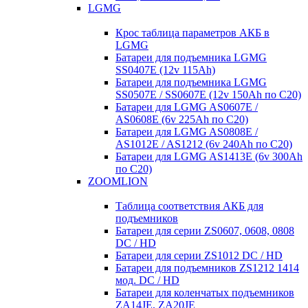
LGMG
Крос таблица параметров АКБ в
LGMG
Батареи для подъемника LGMG
SS0407E (12v 115Ah)
Батареи для подъемника LGMG
SS0507E / SS0607E (12v 150Ah по С20)
Батареи для LGMG AS0607E /
AS0608E (6v 225Ah по С20)
Батареи для LGMG AS0808E /
AS1012E / AS1212 (6v 240Ah по С20)
Батареи для LGMG AS1413E (6v 300Ah
по С20)
ZOOMLION
Таблица соответствия АКБ для
подъемников
Батареи для серии ZS0607, 0608, 0808
DC / HD
Батареи для серии ZS1012 DC / HD
Батареи для подъемников ZS1212 1414
мод. DC / HD
Батареи для коленчатых подъемников
ZA14JE, ZA20JE