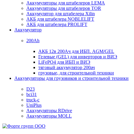
Аккумуляторы для штабелеров LEMA
Аккумуляторы для штабелеров TOR
Аккумулятор для штабелера Xilin
АКБ для штабелера NOBLELIFT
АКБ для штабелера PROLIFT
Аккумулятор
200Ah
АКБ 12в 200Ач для ИБП. AGM/GEL
Гелевые (GEL) для инверторов и ВИЭ
LiFePO4 для ИБП и ВИЭ
тяговый аккумулятор 200ач
грузовые, для строительной техники
Аккумуляторы для грузовиков и строительной техники
D23
bci31
truck-c
UniPlus
Аккумуляторы RDrive
Аккумуляторы MOLL