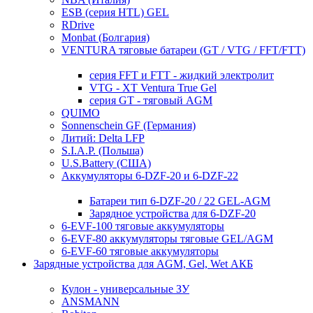
ESB (серия HTL) GEL
RDrive
Monbat (Болгария)
VENTURA тяговые батареи (GT / VTG / FFT/FTT)
серия FFT и FTT - жидкий электролит
VTG - XT Ventura True Gel
серия GT - тяговый AGM
QUIMO
Sonnenschein GF (Германия)
Литий: Delta LFP
S.I.A.P. (Польша)
U.S.Battery (США)
Аккумуляторы 6-DZF-20 и 6-DZF-22
Батареи тип 6-DZF-20 / 22 GEL-AGM
Зарядное устройства для 6-DZF-20
6-EVF-100 тяговые аккумуляторы
6-EVF-80 аккумуляторы тяговые GEL/AGM
6-EVF-60 тяговые аккумуляторы
Зарядные устройства для AGM, Gel, Wet АКБ
Кулон - универсальные ЗУ
ANSMANN