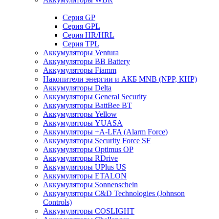
Cерия GP
Серия GPL
Серия HR/HRL
Серия TPL
Аккумуляторы Ventura
Аккумуляторы BB Battery
Аккумуляторы Fiamm
Накопители энергии и АКБ MNB (NPP, КНР)
Аккумуляторы Delta
Аккумуляторы General Security
Аккумуляторы BattBee BT
Аккумуляторы Yellow
Аккумуляторы YUASA
Аккумуляторы +A-LFA (Alarm Force)
Аккумуляторы Security Force SF
Аккумуляторы Optimus OP
Аккумуляторы RDrive
Аккумуляторы UPlus US
Аккумуляторы ETALON
Аккумуляторы Sonnenschein
Аккумуляторы С&D Technologies (Johnson
Controls)
Аккумуляторы COSLIGHT