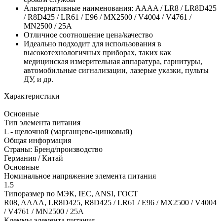
Альтернативные наименования: AAAA / LR8 / LR8D425
/ R8D425 / LR61 / E96 / MX2500 / V4004 / V4761 /
MN2500 / 25A
Отличное соотношение цена/качество
Идеально подходит для использования в
высокотехнологичных приборах, таких как
медицинская измерительная аппаратура, гарнитуры,
автомобильные сигнализации, лазерые указки, пульты
ДУ, и др.
Характеристики
Основные
Тип элемента питания
L - щелочной (марганцево-цинковый)
Общая информация
Страны: Бренд/производство
Германия / Китай
Основные
Номинальное напряжение элемента питания
1.5
Типоразмер по МЭК, IEC, ANSI, ГОСТ
R08, AAAA, LR8D425, R8D425 / LR61 / E96 / MX2500 / V4004
/ V4761 / MN2500 / 25A
Клеммы элемента питания