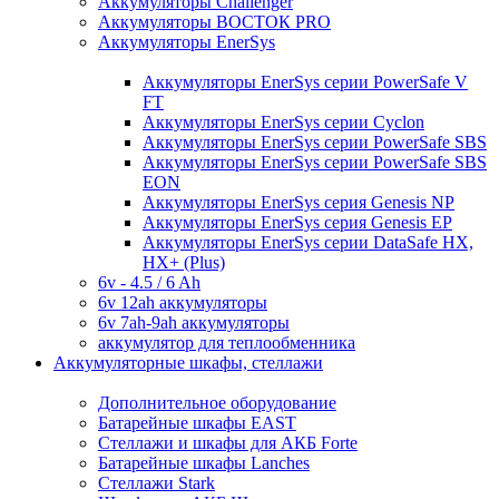
Аккумуляторы Challenger
Аккумуляторы ВОСТОК PRO
Аккумуляторы EnerSys
Аккумуляторы EnerSys серии PowerSafe V
FT
Аккумуляторы EnerSys серии Cyclon
Аккумуляторы EnerSys серии PowerSafe SBS
Аккумуляторы EnerSys серии PowerSafe SBS
EON
Аккумуляторы EnerSys серия Genesis NP
Аккумуляторы EnerSys серия Genesis EP
Аккумуляторы EnerSys серии DataSafe HX,
HX+ (Plus)
6v - 4.5 / 6 Ah
6v 12ah аккумуляторы
6v 7ah-9ah аккумуляторы
аккумулятор для теплообменника
Аккумуляторные шкафы, стеллажи
Дополнительное оборудование
Батарейные шкафы EAST
Стеллажи и шкафы для АКБ Forte
Батарейные шкафы Lanches
Стеллажи Stark