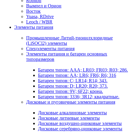
Robiton
Вымпел и Орион
Восток
Yuasa, RDrive
Leoch / WBR
Элементы питания
Промышленные Литий-тионилхлоридные
(LiSOCl2) элементы
Спецэлементы питания
Элементы питания и батареи основных
типоразмеров
Батареи типов: AAA; LR03; FR03; R03; 286.
Батареи типов: AA; LR6; FR6; R6; 316
Батареи типов: C; LR14; R14; 343.
Батареи типов: D; LR20; R20; 373.
Батареи типов: 9V; 6F22; крона.
Батареи типов: 3336; 3R12; квадратные.
Дисковые и пуговичные элементы питания
Дисковые алкалиновые элементы
Дисковые литиевые элементы
Дисковые воздушно-цинковые элементы
Дисковые серебряно-цинковые элементы