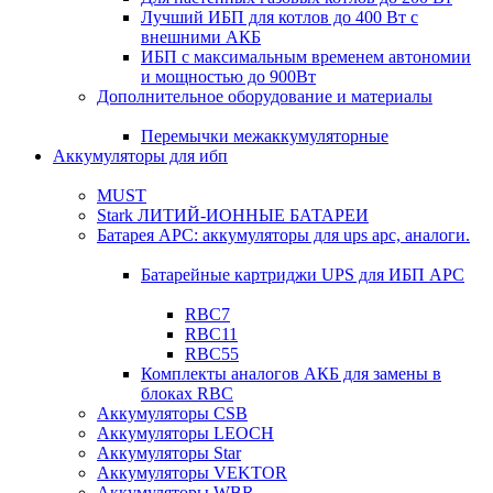
Лучший ИБП для котлов до 400 Вт с
внешними АКБ
ИБП с максимальным временем автономии
и мощностью до 900Вт
Дополнительное оборудование и материалы
Перемычки межаккумуляторные
Аккумуляторы для ибп
MUST
Stark ЛИТИЙ-ИОННЫЕ БАТАРЕИ
Батарея APC: аккумуляторы для ups apc, аналоги.
Батарейные картриджи UPS для ИБП APC
RBC7
RBC11
RBC55
Комплекты аналогов АКБ для замены в
блоках RBC
Аккумуляторы CSB
Аккумуляторы LEOCH
Аккумуляторы Star
Аккумуляторы VEKTOR
Аккумуляторы WBR