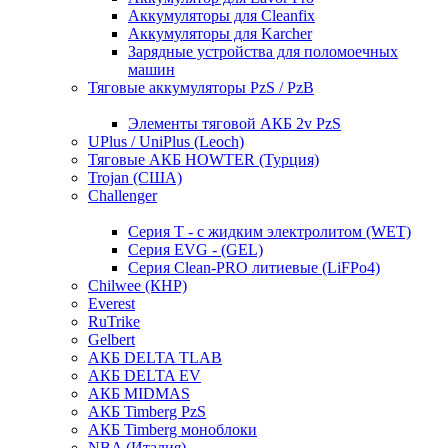
Аккумуляторы для Cleanfix
Аккумуляторы для Karcher
Зарядные устройства для поломоечных
машин
Тяговые аккумуляторы PzS / PzB
Элементы тяговой АКБ 2v PzS
UPlus / UniPlus (Leoch)
Тяговые АКБ HOWTER (Турция)
Trojan (США)
Challenger
Серия T - с жидким электролитом (WET)
Серия EVG - (GEL)
Серия Clean-PRO литиевые (LiFPo4)
Chilwee (КНР)
Everest
RuTrike
Gelbert
АКБ DELTA TLAB
АКБ DELTA EV
АКБ MIDMAS
АКБ Timberg PzS
АКБ Timberg моноблоки
NBA (Италия)