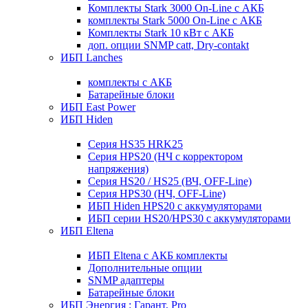
Комплекты Stark 3000 On-Line с АКБ
комплекты Stark 5000 On-Line с АКБ
Комплекты Stark 10 кВт с АКБ
доп. опции SNMP catt, Dry-contakt
ИБП Lanches
комплекты с АКБ
Батарейные блоки
ИБП East Power
ИБП Hiden
Серия HS35 HRK25
Серия HPS20 (НЧ с корректором
напряжения)
Серия HS20 / HS25 (ВЧ, OFF-Line)
Серия HPS30 (НЧ, OFF-Line)
ИБП Hiden HPS20 с аккумуляторами
ИБП серии HS20/HPS30 с аккумуляторами
ИБП Eltena
ИБП Eltena с АКБ комплекты
Дополнительные опции
SNMP адаптеры
Батарейные блоки
ИБП Энергия : Гарант, Pro