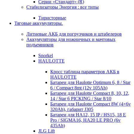
Серии «Стандарт» (R)
Стабилизаторы Энергия : все типы
Тиристорные
Тяговые аккумуляторы.
Литиевые АКБ для погрузчиков и штабелеров
Аккумуляторы для ножничных и мачтовых
подъемников
Snorkel
HAULOTTE
Кросc таблица параметров АКБ в
HAULOTTE
Батареи для Haulotte Optimum 6, 8 / Star
6 / Compact 8mt (12v 105Ah)
Батареи для Haulotte Compact 8, 10, 12,
14 / Star 6 PICKING / Star 8/10
Батареи для Haulotte Compact 8W (4×6v
320Ah), габарит J305
Батареи для HA12, 15 IP / HS15, 18 E
Pro / SIGMA16, HA20 LE PRO (6v
435Ah)
JLG Lift