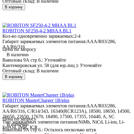
Оптовый склад:
В наличии
В корзину
ROBITON SF250-4-2 MHAA BL1
Кол-во одновременно заряжаемых:
2-4
Габарит заряжаемых элементов питания:
AAA/R03/286,
AA/R6/316
Цена по запросу
В наличии
Вавилова 9А стр 6.:
Уточняйте
Кантемировская ул. 58 (для юр.лиц ):
Уточняйте
Оптовый склад:
В наличии
В корзину
ROBITON MasterCharger 1B/plus
Габарит заряжаемых элементов питания:
AAA/R03/286,
AA/R6/316, C/R14/343, 16340(RCR123A), 18500, 18650, 14500,
26650, 22650, 17670, 18490, 17500, 17355, 10440, A, SC
Цена по запросу
Тип заряжаемых элементов питания:
NiMh, NiCd, Li-ion, Li-
В наличии
FePO4, IMR, ICR
Вавилова 9А стр 6.:
Осталось несколько штук