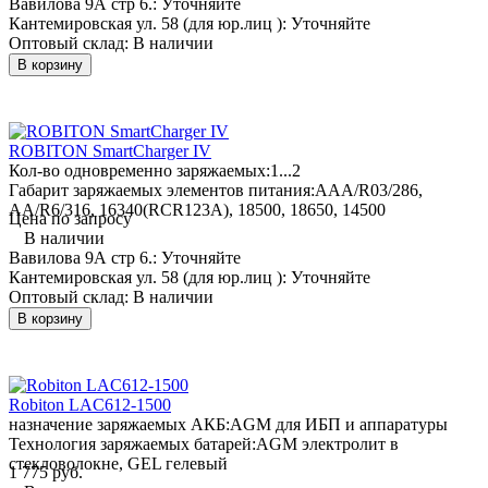
Вавилова 9А стр 6.:
Уточняйте
Кантемировская ул. 58 (для юр.лиц ):
Уточняйте
Оптовый склад:
В наличии
В корзину
ROBITON SmartCharger IV
Кол-во одновременно заряжаемых:
1...2
Габарит заряжаемых элементов питания:
AAA/R03/286,
AA/R6/316, 16340(RCR123A), 18500, 18650, 14500
Цена по запросу
В наличии
Вавилова 9А стр 6.:
Уточняйте
Кантемировская ул. 58 (для юр.лиц ):
Уточняйте
Оптовый склад:
В наличии
В корзину
Robiton LAC612-1500
назначение заряжаемых АКБ:
AGM для ИБП и аппаратуры
Технология заряжаемых батарей:
AGM электролит в
стекловолокне, GEL гелевый
1 775 руб.