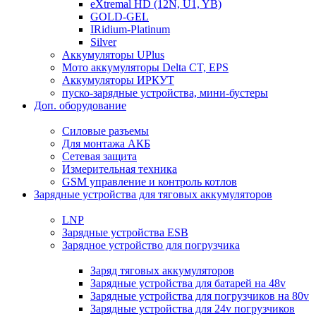
eXtremal HD (12N, U1, YB)
GOLD-GEL
IRidium-Platinum
Silver
Аккумуляторы UPlus
Мото аккумуляторы Delta CT, EPS
Аккумуляторы ИРКУТ
пуско-зарядные устройства, мини-бустеры
Доп. оборудование
Силовые разъемы
Для монтажа АКБ
Сетевая защита
Измерительная техника
GSM управление и контроль котлов
Зарядные устройства для тяговых аккумуляторов
LNP
Зарядные устройства ESB
Зарядное устройство для погрузчика
Заряд тяговых аккумуляторов
Зарядные устройства для батарей на 48v
Зарядные устройства для погрузчиков на 80v
Зарядные устройства для 24v погрузчиков