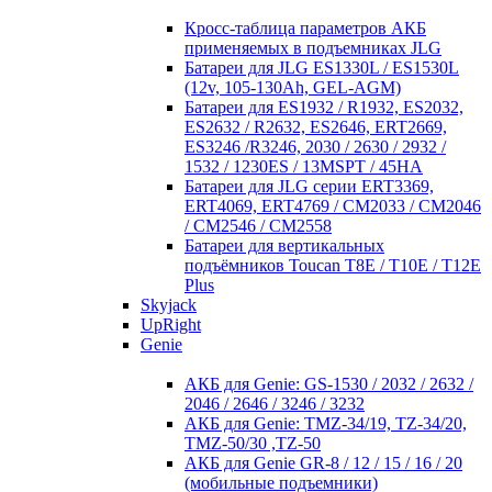
Кросc-таблица параметров АКБ
применяемых в подъемниках JLG
Батареи для JLG ES1330L / ES1530L
(12v, 105-130Ah, GEL-AGM)
Батареи для ES1932 / R1932, ES2032,
ES2632 / R2632, ES2646, ERT2669,
ES3246 /R3246, 2030 / 2630 / 2932 /
1532 / 1230ES / 13MSPT / 45HA
Батареи для JLG серии ERT3369,
ERT4069, ERT4769 / CM2033 / CM2046
/ CM2546 / CM2558
Батареи для вертикальных
подъёмников Toucan T8E / T10E / T12E
Plus
Skyjack
UpRight
Genie
АКБ для Genie: GS-1530 / 2032 / 2632 /
2046 / 2646 / 3246 / 3232
АКБ для Genie: TMZ-34/19, TZ-34/20,
TMZ-50/30 ,TZ-50
АКБ для Genie GR-8 / 12 / 15 / 16 / 20
(мобильные подъемники)