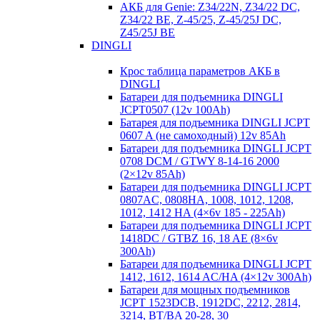
АКБ для Genie: Z34/22N, Z34/22 DC,
Z34/22 BE, Z-45/25, Z-45/25J DC,
Z45/25J BE
DINGLI
Крос таблица параметров АКБ в
DINGLI
Батареи для подъемника DINGLI
JCPT0507 (12v 100Ah)
Батарея для подъемника DINGLI JCPT
0607 A (не самоходный) 12v 85Ah
Батареи для подъемника DINGLI JCPT
0708 DCM / GTWY 8-14-16 2000
(2×12v 85Ah)
Батареи для подъемника DINGLI JCPT
0807AC, 0808HA, 1008, 1012, 1208,
1012, 1412 HA (4×6v 185 - 225Ah)
Батареи для подъемника DINGLI JCPT
1418DC / GTBZ 16, 18 AE (8×6v
300Ah)
Батареи для подъемника DINGLI JCPT
1412, 1612, 1614 AC/HA (4×12v 300Ah)
Батареи для мощных подъемников
JCPT 1523DCB, 1912DC, 2212, 2814,
3214, BT/BA 20-28, 30