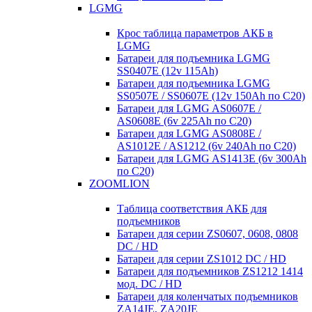
LGMG
Крос таблица параметров АКБ в
LGMG
Батареи для подъемника LGMG
SS0407E (12v 115Ah)
Батареи для подъемника LGMG
SS0507E / SS0607E (12v 150Ah по С20)
Батареи для LGMG AS0607E /
AS0608E (6v 225Ah по С20)
Батареи для LGMG AS0808E /
AS1012E / AS1212 (6v 240Ah по С20)
Батареи для LGMG AS1413E (6v 300Ah
по С20)
ZOOMLION
Таблица соответствия АКБ для
подъемников
Батареи для серии ZS0607, 0608, 0808
DC / HD
Батареи для серии ZS1012 DC / HD
Батареи для подъемников ZS1212 1414
мод. DC / HD
Батареи для коленчатых подъемников
ZA14JE, ZA20JE