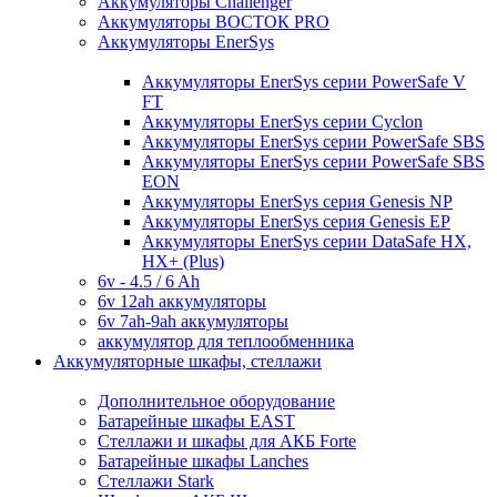
Аккумуляторы Challenger
Аккумуляторы ВОСТОК PRO
Аккумуляторы EnerSys
Аккумуляторы EnerSys серии PowerSafe V
FT
Аккумуляторы EnerSys серии Cyclon
Аккумуляторы EnerSys серии PowerSafe SBS
Аккумуляторы EnerSys серии PowerSafe SBS
EON
Аккумуляторы EnerSys серия Genesis NP
Аккумуляторы EnerSys серия Genesis EP
Аккумуляторы EnerSys серии DataSafe HX,
HX+ (Plus)
6v - 4.5 / 6 Ah
6v 12ah аккумуляторы
6v 7ah-9ah аккумуляторы
аккумулятор для теплообменника
Аккумуляторные шкафы, стеллажи
Дополнительное оборудование
Батарейные шкафы EAST
Стеллажи и шкафы для АКБ Forte
Батарейные шкафы Lanches
Стеллажи Stark