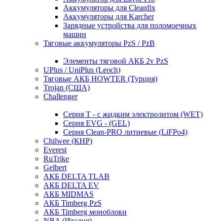
Аккумуляторы для Cleanfix
Аккумуляторы для Karcher
Зарядные устройства для поломоечных
машин
Тяговые аккумуляторы PzS / PzB
Элементы тяговой АКБ 2v PzS
UPlus / UniPlus (Leoch)
Тяговые АКБ HOWTER (Турция)
Trojan (США)
Challenger
Серия T - с жидким электролитом (WET)
Серия EVG - (GEL)
Серия Clean-PRO литиевые (LiFPo4)
Chilwee (КНР)
Everest
RuTrike
Gelbert
АКБ DELTA TLAB
АКБ DELTA EV
АКБ MIDMAS
АКБ Timberg PzS
АКБ Timberg моноблоки
NBA (Италия)