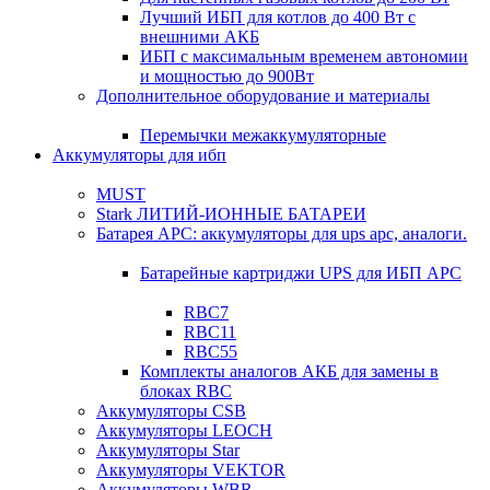
Лучший ИБП для котлов до 400 Вт с
внешними АКБ
ИБП с максимальным временем автономии
и мощностью до 900Вт
Дополнительное оборудование и материалы
Перемычки межаккумуляторные
Аккумуляторы для ибп
MUST
Stark ЛИТИЙ-ИОННЫЕ БАТАРЕИ
Батарея APC: аккумуляторы для ups apc, аналоги.
Батарейные картриджи UPS для ИБП APC
RBC7
RBC11
RBC55
Комплекты аналогов АКБ для замены в
блоках RBC
Аккумуляторы CSB
Аккумуляторы LEOCH
Аккумуляторы Star
Аккумуляторы VEKTOR
Аккумуляторы WBR