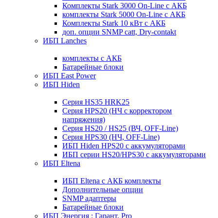
Комплекты Stark 3000 On-Line с АКБ
комплекты Stark 5000 On-Line с АКБ
Комплекты Stark 10 кВт с АКБ
доп. опции SNMP catt, Dry-contakt
ИБП Lanches
комплекты с АКБ
Батарейные блоки
ИБП East Power
ИБП Hiden
Серия HS35 HRK25
Серия HPS20 (НЧ с корректором
напряжения)
Серия HS20 / HS25 (ВЧ, OFF-Line)
Серия HPS30 (НЧ, OFF-Line)
ИБП Hiden HPS20 с аккумуляторами
ИБП серии HS20/HPS30 с аккумуляторами
ИБП Eltena
ИБП Eltena с АКБ комплекты
Дополнительные опции
SNMP адаптеры
Батарейные блоки
ИБП Энергия : Гарант, Pro