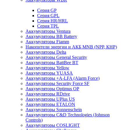
Cерия GP
Серия GPL
Серия HR/HRL
Серия TPL
Аккумуляторы Ventura
Аккумуляторы BB Battery
Аккумуляторы Fiamm
Накопители энергии и АКБ MNB (NPP, КНР)
Аккумуляторы Delta
Аккумуляторы General Security
Аккумуляторы BattBee BT
Аккумуляторы Yellow
Аккумуляторы YUASA
Аккумуляторы +A-LFA (Alarm Force)
Аккумуляторы Security Force SF
Аккумуляторы Optimus OP
Аккумуляторы RDrive
Аккумуляторы UPlus US
Аккумуляторы ETALON
Аккумуляторы Sonnenschein
Аккумуляторы С&D Technologies (Johnson
Controls)
Аккумуляторы COSLIGHT