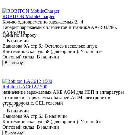
ROBITON MobileCharger
Кол-во одновременно заряжаемых:
2...4
Габарит заряжаемых элементов питания:
AAA/R03/286,
AA/R6/316
Цена по запросу
В наличии
Вавилова 9А стр 6.:
Осталось несколько штук
Кантемировская ул. 58 (для юр.лиц ):
Уточняйте
Оптовый склад:
В наличии
В корзину
Robiton LAC612-1500
назначение заряжаемых АКБ:
AGM для ИБП и аппаратуры
Технология заряжаемых батарей:
AGM электролит в
стекловолокне, GEL гелевый
1 775 руб.
В наличии
Вавилова 9А стр 6.:
В наличии
Кантемировская ул. 58 (для юр.лиц ):
Уточняйте
Оптовый склад:
В наличии
В корзину