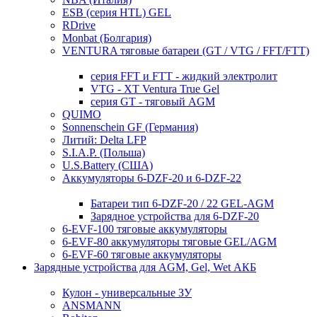
ESB (серия HTL) GEL
RDrive
Monbat (Болгария)
VENTURA тяговые батареи (GT / VTG / FFT/FTT)
серия FFT и FTT - жидкий электролит
VTG - XT Ventura True Gel
серия GT - тяговый AGM
QUIMO
Sonnenschein GF (Германия)
Литий: Delta LFP
S.I.A.P. (Польша)
U.S.Battery (США)
Аккумуляторы 6-DZF-20 и 6-DZF-22
Батареи тип 6-DZF-20 / 22 GEL-AGM
Зарядное устройства для 6-DZF-20
6-EVF-100 тяговые аккумуляторы
6-EVF-80 аккумуляторы тяговые GEL/AGM
6-EVF-60 тяговые аккумуляторы
Зарядные устройства для AGM, Gel, Wet АКБ
Кулон - универсальные ЗУ
ANSMANN