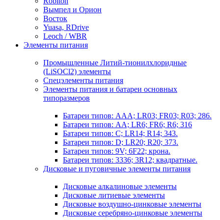
Robiton
Вымпел и Орион
Восток
Yuasa, RDrive
Leoch / WBR
Элементы питания
Промышленные Литий-тионилхлоридные
(LiSOCl2) элементы
Спецэлементы питания
Элементы питания и батареи основных
типоразмеров
Батареи типов: AAA; LR03; FR03; R03; 286.
Батареи типов: AA; LR6; FR6; R6; 316
Батареи типов: C; LR14; R14; 343.
Батареи типов: D; LR20; R20; 373.
Батареи типов: 9V; 6F22; крона.
Батареи типов: 3336; 3R12; квадратные.
Дисковые и пуговичные элементы питания
Дисковые алкалиновые элементы
Дисковые литиевые элементы
Дисковые воздушно-цинковые элементы
Дисковые серебряно-цинковые элементы