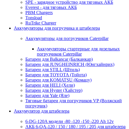
SPE - зарядное устройство для тяговых АКБ
Everest - для тяговых АКБ
PBM Chargers
Tonsload
RuTrike Charger
Аккумуляторы для погрузчика и штабелера
Аккумуляторы для погрузчиков Caterpillar
Аккумуляторы стартерные для дизельных
погрузчиков Caterpillar
Батареи для Balkancar (Балканкар)
Батареи для JUNGHEINRICH (Юнгхайнрих)
Батареи для STILL (Штиль)
Батареи для TOYOTA (Тойота)
Батареи для KOMATSU (Комацу)
Батареи для HELI (Хели)
Батареи для Hyster (Хайстер)
Батареи для Yale (Яле)
Тяговые батареи для погрузчиков VP (Волжский
погрузчик)
Аккумулятор для штабелера
6-DG-120A модели -80 -120 -150 -220 Ah 12v
АКБ 6-QA-120 / 150 / 180 / 195 / 205 для штабелера