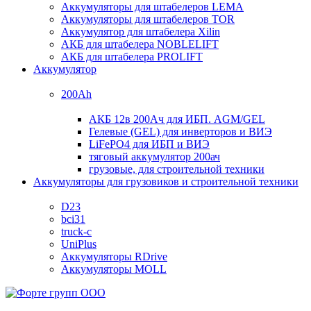
Аккумуляторы для штабелеров LEMA
Аккумуляторы для штабелеров TOR
Аккумулятор для штабелера Xilin
АКБ для штабелера NOBLELIFT
АКБ для штабелера PROLIFT
Аккумулятор
200Ah
АКБ 12в 200Ач для ИБП. AGM/GEL
Гелевые (GEL) для инверторов и ВИЭ
LiFePO4 для ИБП и ВИЭ
тяговый аккумулятор 200ач
грузовые, для строительной техники
Аккумуляторы для грузовиков и строительной техники
D23
bci31
truck-c
UniPlus
Аккумуляторы RDrive
Аккумуляторы MOLL