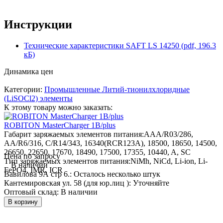
Инструкции
Технические характеристики SAFT LS 14250 (pdf, 196.3
кБ)
Динамика цен
Категории:
Промышленные Литий-тионилхлоридные
(LiSOCl2) элементы
К этому товару можно заказать:
ROBITON MasterCharger 1B/plus
Габарит заряжаемых элементов питания:
AAA/R03/286,
AA/R6/316, C/R14/343, 16340(RCR123A), 18500, 18650, 14500,
26650, 22650, 17670, 18490, 17500, 17355, 10440, A, SC
Цена по запросу
Тип заряжаемых элементов питания:
NiMh, NiCd, Li-ion, Li-
В наличии
FePO4, IMR, ICR
Вавилова 9А стр 6.:
Осталось несколько штук
Кантемировская ул. 58 (для юр.лиц ):
Уточняйте
Оптовый склад:
В наличии
В корзину