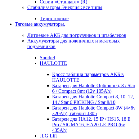
Серии «Стандарт» (R)
Стабилизаторы Энергия : все типы
Тиристорные
Тяговые аккумуляторы.
Литиевые АКБ для погрузчиков и штабелеров
Аккумуляторы для ножничных и мачтовых
подъемников
Snorkel
HAULOTTE
Кросc таблица параметров АКБ в
HAULOTTE
Батареи для Haulotte Optimum 6, 8 / Star
6 / Compact 8mt (12v 105Ah)
Батареи для Haulotte Compact 8, 10, 12,
14 / Star 6 PICKING / Star 8/10
Батареи для Haulotte Compact 8W (4×6v
320Ah), габарит J305
Батареи для HA12, 15 IP / HS15, 18 E
Pro / SIGMA16, HA20 LE PRO (6v
435Ah)
JLG Lift