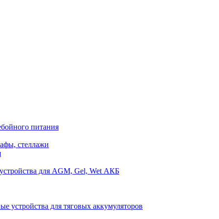
ебойного питания
афы, стеллажи
я
устройства для AGM, Gel, Wet АКБ
ые устройства для тяговых аккумуляторов