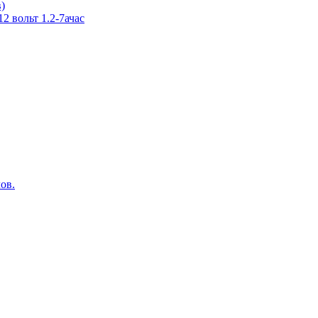
в)
 вольт 1.2-7ачас
ов.