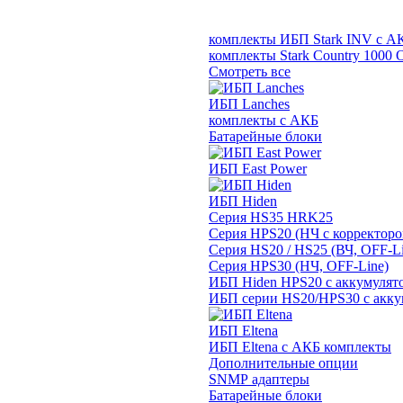
комплекты ИБП Stark INV с А
комплекты Stark Country 1000 
Смотреть все
ИБП Lanches
комплекты с АКБ
Батарейные блоки
ИБП East Power
ИБП Hiden
Серия HS35 HRK25
Серия HPS20 (НЧ с корректор
Серия HS20 / HS25 (ВЧ, OFF-Li
Серия HPS30 (НЧ, OFF-Line)
ИБП Hiden HPS20 с аккумулят
ИБП серии HS20/HPS30 с акку
ИБП Eltena
ИБП Eltena с АКБ комплекты
Дополнительные опции
SNMP адаптеры
Батарейные блоки