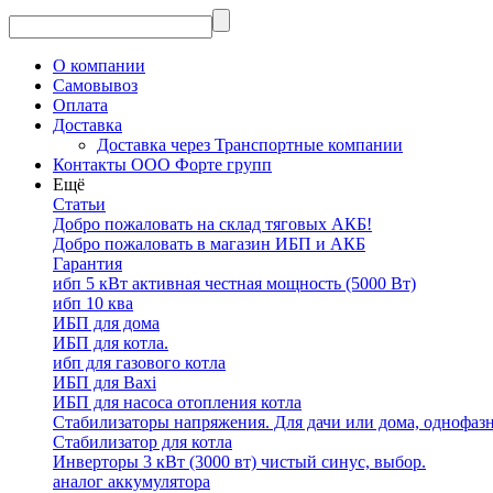
О компании
Самовывоз
Оплата
Доставка
Доставка через Транспортные компании
Контакты ООО Форте групп
Ещё
Статьи
Добро пожаловать на склад тяговых АКБ!
Добро пожаловать в магазин ИБП и АКБ
Гарантия
ибп 5 кВт активная честная мощность (5000 Вт)
ибп 10 ква
ИБП для дома
ИБП для котла.
ибп для газового котла
ИБП для Baxi
ИБП для насоса отопления котла
Стабилизаторы напряжения. Для дачи или дома, однофаз
Стабилизатор для котла
Инверторы 3 кВт (3000 вт) чистый синус, выбор.
аналог аккумулятора