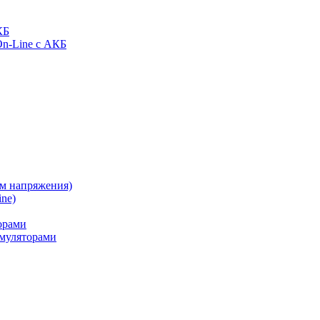
КБ
On-Line с АКБ
ом напряжения)
ne)
орами
муляторами