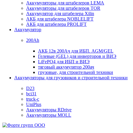
Аккумуляторы для штабелеров LEMA
Аккумуляторы для штабелеров TOR
Аккумулятор для штабелера Xilin
АКБ для штабелера NOBLELIFT
АКБ для штабелера PROLIFT
Аккумулятор
200Ah
АКБ 12в 200Ач для ИБП. AGM/GEL
Гелевые (GEL) для инверторов и ВИЭ
LiFePO4 для ИБП и ВИЭ
тяговый аккумулятор 200ач
грузовые, для строительной техники
Аккумуляторы для грузовиков и строительной техники
D23
bci31
truck-c
UniPlus
Аккумуляторы RDrive
Аккумуляторы MOLL