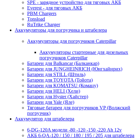
SPE - зарядное устройство для тяговых АКБ
Everest - для тяговых АКБ
PBM Chargers
Tonsload
RuTrike Charger
Аккумуляторы для погрузчика и штабелера
Аккумуляторы для погрузчиков Caterpillar
Аккумуляторы стартерные для дизельных
погрузчиков Caterpillar
Батареи для Balkancar (Балканкар)
Батареи для JUNGHEINRICH (Юнгхайнрих)
Батареи для STILL (Штиль)
Батареи для TOYOTA (Тойота)
Батареи для KOMATSU (Комацу)
Батареи для HELI (Хели)
Батареи для Hyster (Хайстер)
Батареи для Yale (Яле)
Тяговые батареи для погрузчиков VP (Волжский
погрузчик)
Аккумулятор для штабелера
6-DG-120A модели -80 -120 -150 -220 Ah 12v
АКБ 6-QA-120 / 150 / 180 / 195 / 205 для штабелера