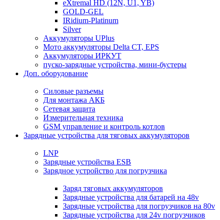
eXtremal HD (12N, U1, YB)
GOLD-GEL
IRidium-Platinum
Silver
Аккумуляторы UPlus
Мото аккумуляторы Delta CT, EPS
Аккумуляторы ИРКУТ
пуско-зарядные устройства, мини-бустеры
Доп. оборудование
Силовые разъемы
Для монтажа АКБ
Сетевая защита
Измерительная техника
GSM управление и контроль котлов
Зарядные устройства для тяговых аккумуляторов
LNP
Зарядные устройства ESB
Зарядное устройство для погрузчика
Заряд тяговых аккумуляторов
Зарядные устройства для батарей на 48v
Зарядные устройства для погрузчиков на 80v
Зарядные устройства для 24v погрузчиков