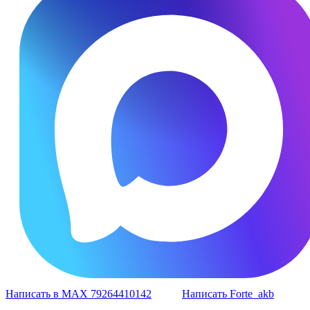
Написать в MAX 79264410142
Написать Forte_akb