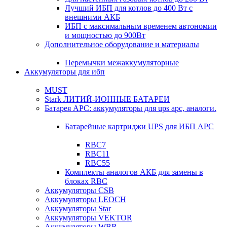
Лучший ИБП для котлов до 400 Вт с
внешними АКБ
ИБП с максимальным временем автономии
и мощностью до 900Вт
Дополнительное оборудование и материалы
Перемычки межаккумуляторные
Аккумуляторы для ибп
MUST
Stark ЛИТИЙ-ИОННЫЕ БАТАРЕИ
Батарея APC: аккумуляторы для ups apc, аналоги.
Батарейные картриджи UPS для ИБП APC
RBC7
RBC11
RBC55
Комплекты аналогов АКБ для замены в
блоках RBC
Аккумуляторы CSB
Аккумуляторы LEOCH
Аккумуляторы Star
Аккумуляторы VEKTOR
Аккумуляторы WBR