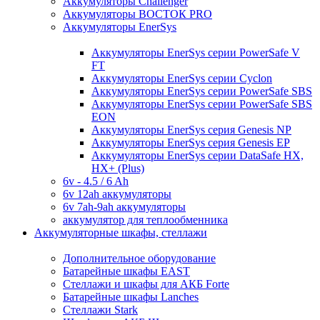
Аккумуляторы Challenger
Аккумуляторы ВОСТОК PRO
Аккумуляторы EnerSys
Аккумуляторы EnerSys серии PowerSafe V
FT
Аккумуляторы EnerSys серии Cyclon
Аккумуляторы EnerSys серии PowerSafe SBS
Аккумуляторы EnerSys серии PowerSafe SBS
EON
Аккумуляторы EnerSys серия Genesis NP
Аккумуляторы EnerSys серия Genesis EP
Аккумуляторы EnerSys серии DataSafe HX,
HX+ (Plus)
6v - 4.5 / 6 Ah
6v 12ah аккумуляторы
6v 7ah-9ah аккумуляторы
аккумулятор для теплообменника
Аккумуляторные шкафы, стеллажи
Дополнительное оборудование
Батарейные шкафы EAST
Стеллажи и шкафы для АКБ Forte
Батарейные шкафы Lanches
Стеллажи Stark