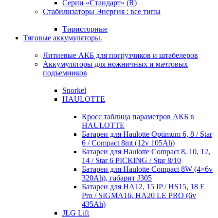
Серии «Стандарт» (R)
Стабилизаторы Энергия : все типы
Тиристорные
Тяговые аккумуляторы.
Литиевые АКБ для погрузчиков и штабелеров
Аккумуляторы для ножничных и мачтовых
подъемников
Snorkel
HAULOTTE
Кросc таблица параметров АКБ в
HAULOTTE
Батареи для Haulotte Optimum 6, 8 / Star
6 / Compact 8mt (12v 105Ah)
Батареи для Haulotte Compact 8, 10, 12,
14 / Star 6 PICKING / Star 8/10
Батареи для Haulotte Compact 8W (4×6v
320Ah), габарит J305
Батареи для HA12, 15 IP / HS15, 18 E
Pro / SIGMA16, HA20 LE PRO (6v
435Ah)
JLG Lift