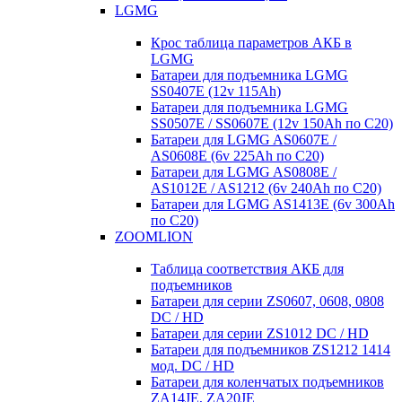
LGMG
Крос таблица параметров АКБ в
LGMG
Батареи для подъемника LGMG
SS0407E (12v 115Ah)
Батареи для подъемника LGMG
SS0507E / SS0607E (12v 150Ah по С20)
Батареи для LGMG AS0607E /
AS0608E (6v 225Ah по С20)
Батареи для LGMG AS0808E /
AS1012E / AS1212 (6v 240Ah по С20)
Батареи для LGMG AS1413E (6v 300Ah
по С20)
ZOOMLION
Таблица соответствия АКБ для
подъемников
Батареи для серии ZS0607, 0608, 0808
DC / HD
Батареи для серии ZS1012 DC / HD
Батареи для подъемников ZS1212 1414
мод. DC / HD
Батареи для коленчатых подъемников
ZA14JE, ZA20JE