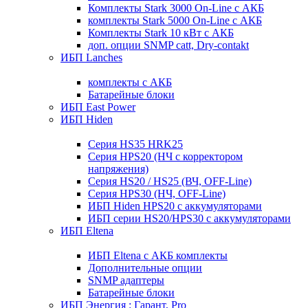
Комплекты Stark 3000 On-Line с АКБ
комплекты Stark 5000 On-Line с АКБ
Комплекты Stark 10 кВт с АКБ
доп. опции SNMP catt, Dry-contakt
ИБП Lanches
комплекты с АКБ
Батарейные блоки
ИБП East Power
ИБП Hiden
Серия HS35 HRK25
Серия HPS20 (НЧ с корректором
напряжения)
Серия HS20 / HS25 (ВЧ, OFF-Line)
Серия HPS30 (НЧ, OFF-Line)
ИБП Hiden HPS20 с аккумуляторами
ИБП серии HS20/HPS30 с аккумуляторами
ИБП Eltena
ИБП Eltena с АКБ комплекты
Дополнительные опции
SNMP адаптеры
Батарейные блоки
ИБП Энергия : Гарант, Pro