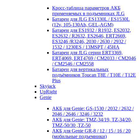
Кросc-таблица параметров АКБ
применяемых в подъемниках JLG
Батареи для JLG ES1330L / ES1530L
(12v, 105-130Ah, GEL-AGM)
Батареи для ES1932 / R1932, ES2032,
ES2632 / R2632, ES2646, ERT2669,
ES3246 /R3246, 2030 / 2630 / 2932 /
1532 / 1230ES / 13MSPT / 45HA
Батареи для JLG серии ERT3369,
ERT4069, ERT4769 / CM2033 / CM2046
/ CM2546 / CM2558
Батареи для вертикальных
подъёмников Toucan T8E / T10E / T12E
Plus
Skyjack
UpRight
Genie
АКБ для Genie: GS-1530 / 2032 / 2632 /
2046 / 2646 / 3246 / 3232
АКБ для Genie: TMZ-34/19, TZ-34/20,
TMZ-50/30 ,TZ-50
АКБ для Genie GR-8 / 12 / 15 / 16 / 20
(мобильные подъемники)