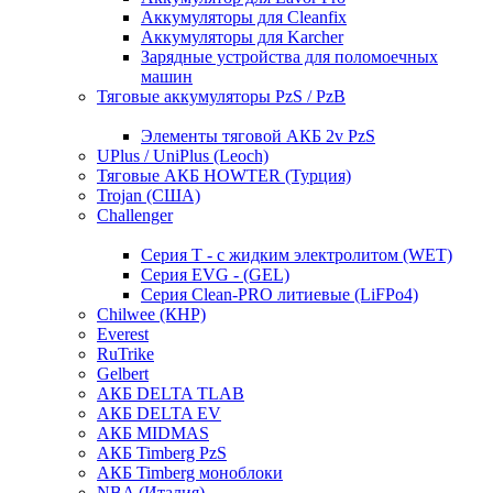
Аккумуляторы для Cleanfix
Аккумуляторы для Karcher
Зарядные устройства для поломоечных
машин
Тяговые аккумуляторы PzS / PzB
Элементы тяговой АКБ 2v PzS
UPlus / UniPlus (Leoch)
Тяговые АКБ HOWTER (Турция)
Trojan (США)
Challenger
Серия T - с жидким электролитом (WET)
Серия EVG - (GEL)
Серия Clean-PRO литиевые (LiFPo4)
Chilwee (КНР)
Everest
RuTrike
Gelbert
АКБ DELTA TLAB
АКБ DELTA EV
АКБ MIDMAS
АКБ Timberg PzS
АКБ Timberg моноблоки
NBA (Италия)