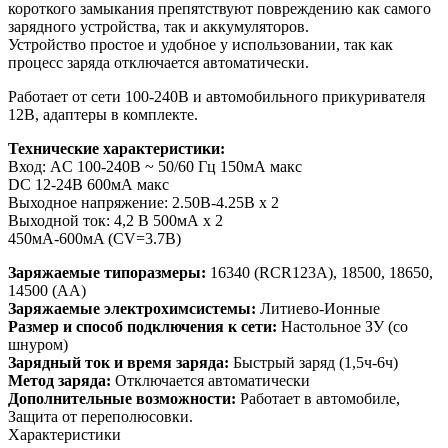
короткого замыкания препятствуют повреждению как самого
зарядного устройства, так и аккумуляторов.
Устройство простое и удобное у использовании, так как
процесс заряда отключается автоматически.
Работает от сети 100-240В и автомобильного прикуривателя
12В, адаптеры в комплекте.
Технические характеристики:
Вход: AC 100-240В ~ 50/60 Гц 150мА макс
DC 12-24В 600мА макс
Выходное напряжение: 2.50В-4.25В x 2
Выходной ток: 4,2 В 500мА x 2
450мA-600мA (CV=3.7В)
Заряжаемые типоразмеры:
16340 (RCR123A), 18500, 18650,
14500 (АА)
Заряжаемые электрохимсистемы:
Литиево-Ионные
Размер и способ подключения к сети:
Настольное ЗУ (со
шнуром)
Зарядный ток и время заряда:
Быстрый заряд (1,5ч-6ч)
Метод заряда:
Отключается автоматически
Дополнительные возможности:
Работает в автомобиле,
Защита от переполюсовки.
Характеристики