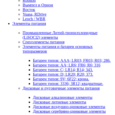
Robiton
Вымпел и Орион
Восток
Yuasa, RDrive
Leoch / WBR
Элементы питания
Промышленные Литий-тионилхлоридные
(LiSOCl2) элементы
Спецэлементы питания
Элементы питания и батареи основных
типоразмеров
Батареи типов: AAA; LR03; FR03; R03; 286.
Батареи типов: AA; LR6; FR6; R6; 316
Батареи типов: C; LR14; R14; 343.
Батареи типов: D; LR20; R20; 373.
Батареи типов: 9V; 6F22; крона.
Батареи типов: 3336; 3R12; квадратные.
Дисковые и пуговичные элементы питания
Дисковые алкалиновые элементы
Дисковые литиевые элементы
Дисковые воздушно-цинковые элементы
Дисковые серебряно-цинковые элементы