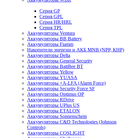
Cерия GP
Серия GPL
Серия HR/HRL
Серия TPL
Аккумуляторы Ventura
Аккумуляторы BB Battery
Аккумуляторы Fiamm
Накопители энергии и АКБ MNB (NPP, КНР)
Аккумуляторы Delta
Аккумуляторы General Security
Аккумуляторы BattBee BT
Аккумуляторы Yellow
Аккумуляторы YUASA
Аккумуляторы +A-LFA (Alarm Force)
Аккумуляторы Security Force SF
Аккумуляторы Optimus OP
Аккумуляторы RDrive
Аккумуляторы UPlus US
Аккумуляторы ETALON
Аккумуляторы Sonnenschein
Аккумуляторы С&D Technologies (Johnson
Controls)
Аккумуляторы COSLIGHT