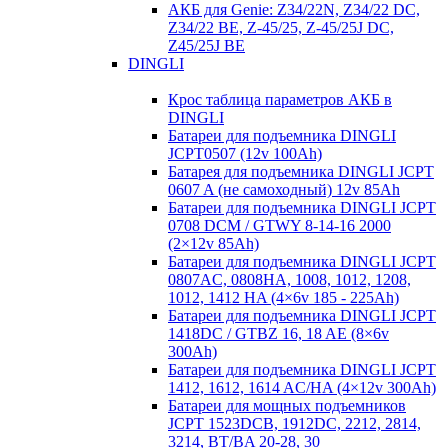
АКБ для Genie: Z34/22N, Z34/22 DC,
Z34/22 BE, Z-45/25, Z-45/25J DC,
Z45/25J BE
DINGLI
Крос таблица параметров АКБ в
DINGLI
Батареи для подъемника DINGLI
JCPT0507 (12v 100Ah)
Батарея для подъемника DINGLI JCPT
0607 A (не самоходный) 12v 85Ah
Батареи для подъемника DINGLI JCPT
0708 DCM / GTWY 8-14-16 2000
(2×12v 85Ah)
Батареи для подъемника DINGLI JCPT
0807AC, 0808HA, 1008, 1012, 1208,
1012, 1412 HA (4×6v 185 - 225Ah)
Батареи для подъемника DINGLI JCPT
1418DC / GTBZ 16, 18 AE (8×6v
300Ah)
Батареи для подъемника DINGLI JCPT
1412, 1612, 1614 AC/HA (4×12v 300Ah)
Батареи для мощных подъемников
JCPT 1523DCB, 1912DC, 2212, 2814,
3214, BT/BA 20-28, 30