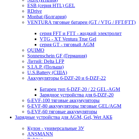
ESB (серия HTL) GEL
RDrive
Monbat (Болгария)
VENTURA тяговые батареи (GT / VTG / FFT/FTT)
серия FFT и FTT - жидкий электролит
VTG - XT Ventura True Gel
серия GT - тяговый AGM
QUIMO
Sonnenschein GF (Германия)
Литий: Delta LFP
S.I.A.P. (Польша)
U.S.Battery (США)
Аккумуляторы 6-DZF-20 и 6-DZF-22
Батареи тип 6-DZF-20 / 22 GEL-AGM
Зарядное устройства для 6-DZF-20
6-EVF-100 тяговые аккумуляторы
6-EVF-80 аккумуляторы тяговые GEL/AGM
6-EVF-60 тяговые аккумуляторы
Зарядные устройства для AGM, Gel, Wet АКБ
Кулон - универсальные ЗУ
ANSMANN