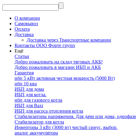
О компании
Самовывоз
Оплата
Доставка
Доставка через Транспортные компании
Контакты ООО Форте групп
Ещё
Статьи
Добро пожаловать на склад тяговых АКБ!
Добро пожаловать в магазин ИБП и АКБ
Гарантия
ибп 5 кВт активная честная мощность (5000 Вт)
ибп 10 ква
ИБП для дома
ИБП для котла.
ибп для газового котла
ИБП для Baxi
ИБП для насоса отопления котла
Стабилизаторы напряжения. Для дачи или дома, однофаз
Стабилизатор для котла
Инверторы 3 кВт (3000 вт) чистый синус, выбор.
аналог аккумулятора