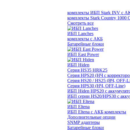
комплекты ИБП Stark INV с А
комплекты Stark Country 1000 
Смотреть все
ИБП Lanches
комплекты с АКБ
Батарейные блоки
ИБП East Power
ИБП Hiden
Серия HS35 HRK25
Серия HPS20 (НЧ с корректор
Серия HS20 / HS25 (ВЧ, OFF-Li
Серия HPS30 (НЧ, OFF-Line)
ИБП Hiden HPS20 с аккумулят
ИБП серии HS20/HPS30 с акку
ИБП Eltena
ИБП Eltena с АКБ комплекты
Дополнительные опции
SNMP адаптеры
Батарейные блоки