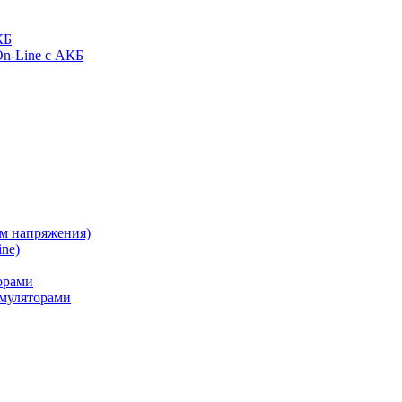
КБ
On-Line с АКБ
ом напряжения)
ne)
орами
муляторами