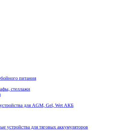
ебойного питания
афы, стеллажи
я
устройства для AGM, Gel, Wet АКБ
ые устройства для тяговых аккумуляторов