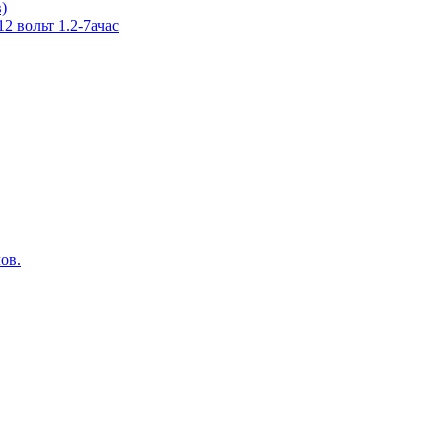
в)
 вольт 1.2-7ачас
ов.