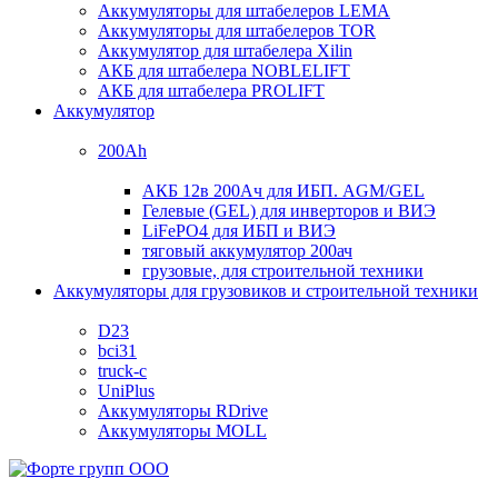
Аккумуляторы для штабелеров LEMA
Аккумуляторы для штабелеров TOR
Аккумулятор для штабелера Xilin
АКБ для штабелера NOBLELIFT
АКБ для штабелера PROLIFT
Аккумулятор
200Ah
АКБ 12в 200Ач для ИБП. AGM/GEL
Гелевые (GEL) для инверторов и ВИЭ
LiFePO4 для ИБП и ВИЭ
тяговый аккумулятор 200ач
грузовые, для строительной техники
Аккумуляторы для грузовиков и строительной техники
D23
bci31
truck-c
UniPlus
Аккумуляторы RDrive
Аккумуляторы MOLL