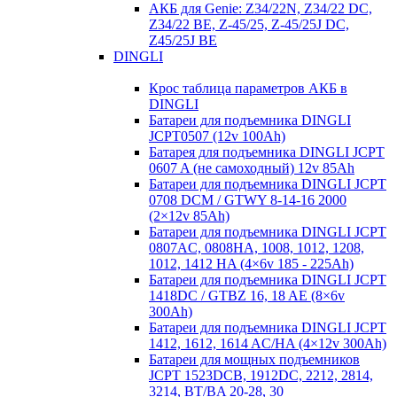
АКБ для Genie: Z34/22N, Z34/22 DC,
Z34/22 BE, Z-45/25, Z-45/25J DC,
Z45/25J BE
DINGLI
Крос таблица параметров АКБ в
DINGLI
Батареи для подъемника DINGLI
JCPT0507 (12v 100Ah)
Батарея для подъемника DINGLI JCPT
0607 A (не самоходный) 12v 85Ah
Батареи для подъемника DINGLI JCPT
0708 DCM / GTWY 8-14-16 2000
(2×12v 85Ah)
Батареи для подъемника DINGLI JCPT
0807AC, 0808HA, 1008, 1012, 1208,
1012, 1412 HA (4×6v 185 - 225Ah)
Батареи для подъемника DINGLI JCPT
1418DC / GTBZ 16, 18 AE (8×6v
300Ah)
Батареи для подъемника DINGLI JCPT
1412, 1612, 1614 AC/HA (4×12v 300Ah)
Батареи для мощных подъемников
JCPT 1523DCB, 1912DC, 2212, 2814,
3214, BT/BA 20-28, 30