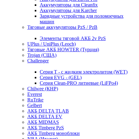
Аккумуляторы для Cleanfix
Аккумуляторы для Karcher
Зарядные устройства для поломоечных
машин
Тяговые аккумуляторы PzS / PzB
Элементы тяговой АКБ 2v PzS
UPlus / UniPlus (Leoch)
Тяговые АКБ HOWTER (Турция)
Trojan (США)
Challenger
Серия T - с жидким электролитом (WET)
Серия EVG - (GEL)
Серия Clean-PRO литиевые (LiFPo4)
Chilwee (КНР)
Everest
RuTrike
Gelbert
АКБ DELTA TLAB
АКБ DELTA EV
АКБ MIDMAS
АКБ Timberg PzS
АКБ Timberg моноблоки
NBA (Италия)