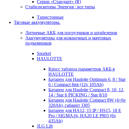
Серии «Стандарт» (R)
Стабилизаторы Энергия : все типы
Тиристорные
Тяговые аккумуляторы.
Литиевые АКБ для погрузчиков и штабелеров
Аккумуляторы для ножничных и мачтовых
подъемников
Snorkel
HAULOTTE
Кросc таблица параметров АКБ в
HAULOTTE
Батареи для Haulotte Optimum 6, 8 / Star
6 / Compact 8mt (12v 105Ah)
Батареи для Haulotte Compact 8, 10, 12,
14 / Star 6 PICKING / Star 8/10
Батареи для Haulotte Compact 8W (4×6v
320Ah), габарит J305
Батареи для HA12, 15 IP / HS15, 18 E
Pro / SIGMA16, HA20 LE PRO (6v
435Ah)
JLG Lift