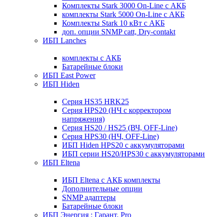
Комплекты Stark 3000 On-Line с АКБ
комплекты Stark 5000 On-Line с АКБ
Комплекты Stark 10 кВт с АКБ
доп. опции SNMP catt, Dry-contakt
ИБП Lanches
комплекты с АКБ
Батарейные блоки
ИБП East Power
ИБП Hiden
Серия HS35 HRK25
Серия HPS20 (НЧ с корректором
напряжения)
Серия HS20 / HS25 (ВЧ, OFF-Line)
Серия HPS30 (НЧ, OFF-Line)
ИБП Hiden HPS20 с аккумуляторами
ИБП серии HS20/HPS30 с аккумуляторами
ИБП Eltena
ИБП Eltena с АКБ комплекты
Дополнительные опции
SNMP адаптеры
Батарейные блоки
ИБП Энергия : Гарант, Pro