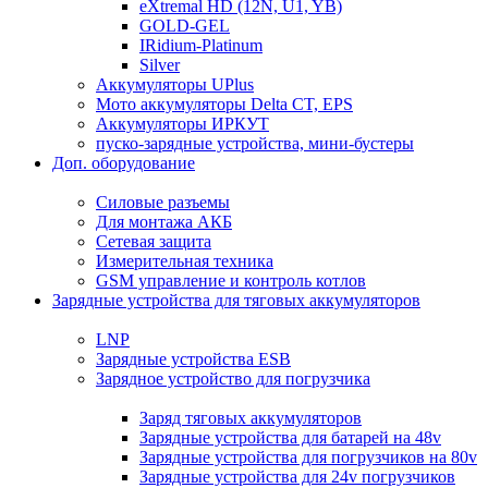
eXtremal HD (12N, U1, YB)
GOLD-GEL
IRidium-Platinum
Silver
Аккумуляторы UPlus
Мото аккумуляторы Delta CT, EPS
Аккумуляторы ИРКУТ
пуско-зарядные устройства, мини-бустеры
Доп. оборудование
Силовые разъемы
Для монтажа АКБ
Сетевая защита
Измерительная техника
GSM управление и контроль котлов
Зарядные устройства для тяговых аккумуляторов
LNP
Зарядные устройства ESB
Зарядное устройство для погрузчика
Заряд тяговых аккумуляторов
Зарядные устройства для батарей на 48v
Зарядные устройства для погрузчиков на 80v
Зарядные устройства для 24v погрузчиков