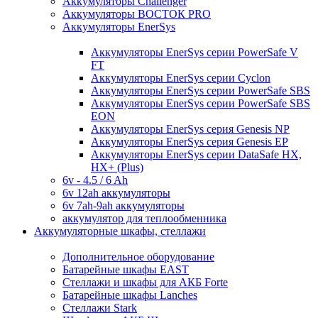
Аккумуляторы Challenger
Аккумуляторы ВОСТОК PRO
Аккумуляторы EnerSys
Аккумуляторы EnerSys серии PowerSafe V
FT
Аккумуляторы EnerSys серии Cyclon
Аккумуляторы EnerSys серии PowerSafe SBS
Аккумуляторы EnerSys серии PowerSafe SBS
EON
Аккумуляторы EnerSys серия Genesis NP
Аккумуляторы EnerSys серия Genesis EP
Аккумуляторы EnerSys серии DataSafe HX,
HX+ (Plus)
6v - 4.5 / 6 Ah
6v 12ah аккумуляторы
6v 7ah-9ah аккумуляторы
аккумулятор для теплообменника
Аккумуляторные шкафы, стеллажи
Дополнительное оборудование
Батарейные шкафы EAST
Стеллажи и шкафы для АКБ Forte
Батарейные шкафы Lanches
Стеллажи Stark