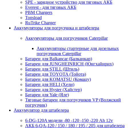
SPE - зарядное устройство для тяговых АКБ
Everest - для тяговых АКБ
PBM Chargers
Tonsload
RuTrike Charger
Аккумуляторы для погрузчика и штабелера
Аккумуляторы для погрузчиков Caterpillar
Аккумуляторы стартерные для дизельных
погрузчиков Caterpillar
Батареи для Balkancar (Балканкар)
Батареи для JUNGHEINRICH (Юнгхайнрих)
Батареи для STILL (Штиль)
Батареи для TOYOTA (Тойота)
Батареи для KOMATSU (Комацу)
Батареи для HELI (Хели)
Батареи для Hyster (Хайстер)
Батареи для Yale (Яле)
Тяговые батареи для погрузчиков VP (Волжский
погрузчик)
Аккумулятор для штабелера
6-DG-120A модели -80 -120 -150 -220 Ah 12v
АКБ 6-QA-120 / 150 / 180 / 195 / 205 для штабелера