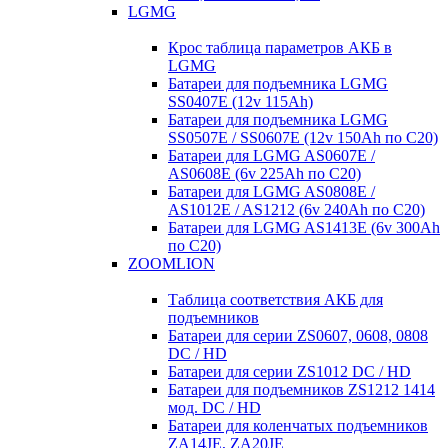
LGMG
Крос таблица параметров АКБ в
LGMG
Батареи для подъемника LGMG
SS0407E (12v 115Ah)
Батареи для подъемника LGMG
SS0507E / SS0607E (12v 150Ah по С20)
Батареи для LGMG AS0607E /
AS0608E (6v 225Ah по С20)
Батареи для LGMG AS0808E /
AS1012E / AS1212 (6v 240Ah по С20)
Батареи для LGMG AS1413E (6v 300Ah
по С20)
ZOOMLION
Таблица соответствия АКБ для
подъемников
Батареи для серии ZS0607, 0608, 0808
DC / HD
Батареи для серии ZS1012 DC / HD
Батареи для подъемников ZS1212 1414
мод. DC / HD
Батареи для коленчатых подъемников
ZA14JE, ZA20JE