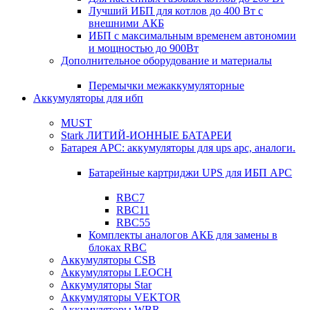
Лучший ИБП для котлов до 400 Вт с
внешними АКБ
ИБП с максимальным временем автономии
и мощностью до 900Вт
Дополнительное оборудование и материалы
Перемычки межаккумуляторные
Аккумуляторы для ибп
MUST
Stark ЛИТИЙ-ИОННЫЕ БАТАРЕИ
Батарея APC: аккумуляторы для ups apc, аналоги.
Батарейные картриджи UPS для ИБП APC
RBC7
RBC11
RBC55
Комплекты аналогов АКБ для замены в
блоках RBC
Аккумуляторы CSB
Аккумуляторы LEOCH
Аккумуляторы Star
Аккумуляторы VEKTOR
Аккумуляторы WBR