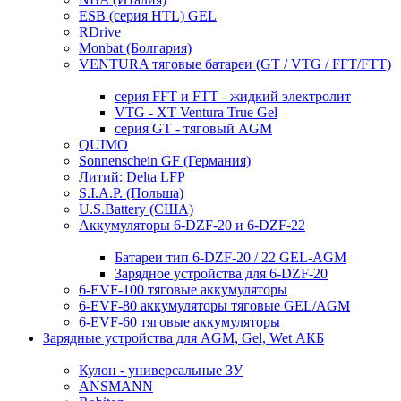
ESB (серия HTL) GEL
RDrive
Monbat (Болгария)
VENTURA тяговые батареи (GT / VTG / FFT/FTT)
серия FFT и FTT - жидкий электролит
VTG - XT Ventura True Gel
серия GT - тяговый AGM
QUIMO
Sonnenschein GF (Германия)
Литий: Delta LFP
S.I.A.P. (Польша)
U.S.Battery (США)
Аккумуляторы 6-DZF-20 и 6-DZF-22
Батареи тип 6-DZF-20 / 22 GEL-AGM
Зарядное устройства для 6-DZF-20
6-EVF-100 тяговые аккумуляторы
6-EVF-80 аккумуляторы тяговые GEL/AGM
6-EVF-60 тяговые аккумуляторы
Зарядные устройства для AGM, Gel, Wet АКБ
Кулон - универсальные ЗУ
ANSMANN