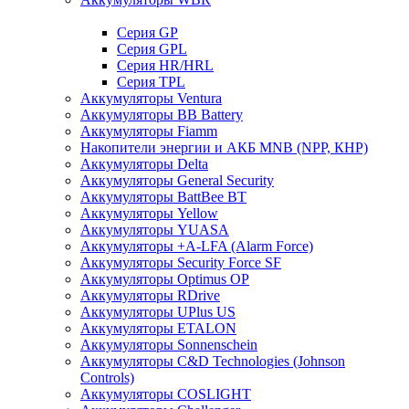
Cерия GP
Серия GPL
Серия HR/HRL
Серия TPL
Аккумуляторы Ventura
Аккумуляторы BB Battery
Аккумуляторы Fiamm
Накопители энергии и АКБ MNB (NPP, КНР)
Аккумуляторы Delta
Аккумуляторы General Security
Аккумуляторы BattBee BT
Аккумуляторы Yellow
Аккумуляторы YUASA
Аккумуляторы +A-LFA (Alarm Force)
Аккумуляторы Security Force SF
Аккумуляторы Optimus OP
Аккумуляторы RDrive
Аккумуляторы UPlus US
Аккумуляторы ETALON
Аккумуляторы Sonnenschein
Аккумуляторы С&D Technologies (Johnson
Controls)
Аккумуляторы COSLIGHT