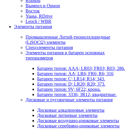
Robiton
Вымпел и Орион
Восток
Yuasa, RDrive
Leoch / WBR
Элементы питания
Промышленные Литий-тионилхлоридные
(LiSOCl2) элементы
Спецэлементы питания
Элементы питания и батареи основных
типоразмеров
Батареи типов: AAA; LR03; FR03; R03; 286.
Батареи типов: AA; LR6; FR6; R6; 316
Батареи типов: C; LR14; R14; 343.
Батареи типов: D; LR20; R20; 373.
Батареи типов: 9V; 6F22; крона.
Батареи типов: 3336; 3R12; квадратные.
Дисковые и пуговичные элементы питания
Дисковые алкалиновые элементы
Дисковые литиевые элементы
Дисковые воздушно-цинковые элементы
Дисковые серебряно-цинковые элементы