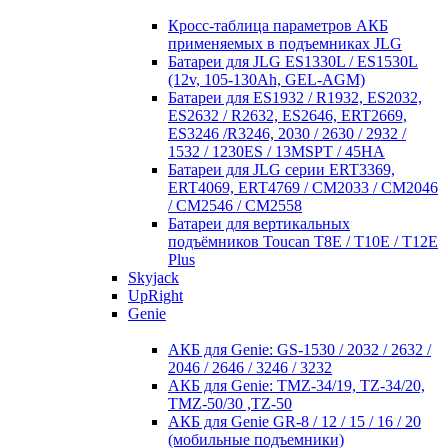
Кросc-таблица параметров АКБ
применяемых в подъемниках JLG
Батареи для JLG ES1330L / ES1530L
(12v, 105-130Ah, GEL-AGM)
Батареи для ES1932 / R1932, ES2032,
ES2632 / R2632, ES2646, ERT2669,
ES3246 /R3246, 2030 / 2630 / 2932 /
1532 / 1230ES / 13MSPT / 45HA
Батареи для JLG серии ERT3369,
ERT4069, ERT4769 / CM2033 / CM2046
/ CM2546 / CM2558
Батареи для вертикальных
подъёмников Toucan T8E / T10E / T12E
Plus
Skyjack
UpRight
Genie
АКБ для Genie: GS-1530 / 2032 / 2632 /
2046 / 2646 / 3246 / 3232
АКБ для Genie: TMZ-34/19, TZ-34/20,
TMZ-50/30 ,TZ-50
АКБ для Genie GR-8 / 12 / 15 / 16 / 20
(мобильные подъемники)