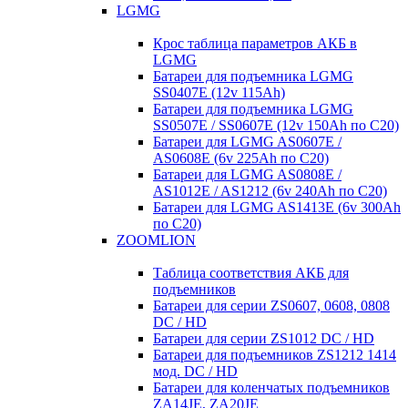
LGMG
Крос таблица параметров АКБ в
LGMG
Батареи для подъемника LGMG
SS0407E (12v 115Ah)
Батареи для подъемника LGMG
SS0507E / SS0607E (12v 150Ah по С20)
Батареи для LGMG AS0607E /
AS0608E (6v 225Ah по С20)
Батареи для LGMG AS0808E /
AS1012E / AS1212 (6v 240Ah по С20)
Батареи для LGMG AS1413E (6v 300Ah
по С20)
ZOOMLION
Таблица соответствия АКБ для
подъемников
Батареи для серии ZS0607, 0608, 0808
DC / HD
Батареи для серии ZS1012 DC / HD
Батареи для подъемников ZS1212 1414
мод. DC / HD
Батареи для коленчатых подъемников
ZA14JE, ZA20JE