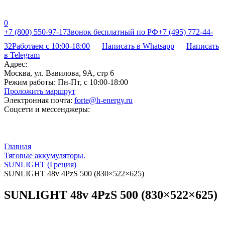
0
+7 (800) 550-97-17
Звонок бесплатный по РФ
+7 (495) 772-44-
32
Работаем с 10:00-18:00
Написать в Whatsapp
Написать
в Telegram
Адрес:
Москва, ул. Вавилова, 9А, стр 6
Режим работы:
Пн-Пт, с 10:00-18:00
Проложить маршрут
Электронная почта:
forte@h-energy.ru
Соцсети и мессенджеры:
Главная
Тяговые аккумуляторы.
SUNLIGHT (Греция)
SUNLIGHT 48v 4PzS 500 (830×522×625)
SUNLIGHT 48v 4PzS 500 (830×522×625)