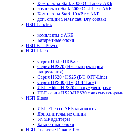
Комплекты Stark 3000 On-Line с АКБ
комплекты Stark 5000 On-Line с АКБ
Комплекты Stark 10 кВт с АКБ
доп. опции SNMP catt, Dry-contakt
ИБП Lanches
комплекты с АКБ
Батарейные блоки
ИБП East Power
ИБП Hiden
Серия HS35 HRK25
Серия HPS20 (НЧ с корректором
напряжения)
Серия HS20 / HS25 (ВЧ, OFF-Line)
Серия HPS30 (НЧ, OFF-Line)
ИБП Hiden HPS20 с аккумуляторами
ИБП серии HS20/HPS30 с аккумуляторами
ИБП Eltena
ИБП Eltena с АКБ комплекты
Дополнительные опции
SNMP адаптеры
Батарейные блоки
ИБП Энергия : Гарант, Pro