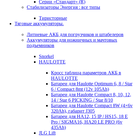
Серии «Стандарт» (R)
Стабилизаторы Энергия : все типы
Тиристорные
Тяговые аккумуляторы.
Литиевые АКБ для погрузчиков и штабелеров
Аккумуляторы для ножничных и мачтовых
подъемников
Snorkel
HAULOTTE
Кросc таблица параметров АКБ в
HAULOTTE
Батареи для Haulotte Optimum 6, 8 / Star
6 / Compact 8mt (12v 105Ah)
Батареи для Haulotte Compact 8, 10, 12,
14 / Star 6 PICKING / Star 8/10
Батареи для Haulotte Compact 8W (4×6v
320Ah), габарит J305
Батареи для HA12, 15 IP / HS15, 18 E
Pro / SIGMA16, HA20 LE PRO (6v
435Ah)
JLG Lift