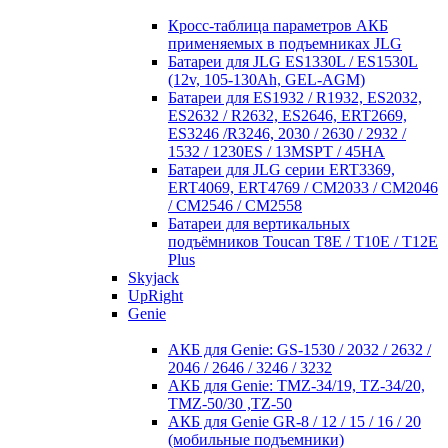
Кросc-таблица параметров АКБ
применяемых в подъемниках JLG
Батареи для JLG ES1330L / ES1530L
(12v, 105-130Ah, GEL-AGM)
Батареи для ES1932 / R1932, ES2032,
ES2632 / R2632, ES2646, ERT2669,
ES3246 /R3246, 2030 / 2630 / 2932 /
1532 / 1230ES / 13MSPT / 45HA
Батареи для JLG серии ERT3369,
ERT4069, ERT4769 / CM2033 / CM2046
/ CM2546 / CM2558
Батареи для вертикальных
подъёмников Toucan T8E / T10E / T12E
Plus
Skyjack
UpRight
Genie
АКБ для Genie: GS-1530 / 2032 / 2632 /
2046 / 2646 / 3246 / 3232
АКБ для Genie: TMZ-34/19, TZ-34/20,
TMZ-50/30 ,TZ-50
АКБ для Genie GR-8 / 12 / 15 / 16 / 20
(мобильные подъемники)