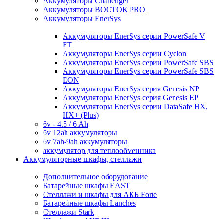
Аккумуляторы Challenger
Аккумуляторы ВОСТОК PRO
Аккумуляторы EnerSys
Аккумуляторы EnerSys серии PowerSafe V
FT
Аккумуляторы EnerSys серии Cyclon
Аккумуляторы EnerSys серии PowerSafe SBS
Аккумуляторы EnerSys серии PowerSafe SBS
EON
Аккумуляторы EnerSys серия Genesis NP
Аккумуляторы EnerSys серия Genesis EP
Аккумуляторы EnerSys серии DataSafe HX,
HX+ (Plus)
6v - 4.5 / 6 Ah
6v 12ah аккумуляторы
6v 7ah-9ah аккумуляторы
аккумулятор для теплообменника
Аккумуляторные шкафы, стеллажи
Дополнительное оборудование
Батарейные шкафы EAST
Стеллажи и шкафы для АКБ Forte
Батарейные шкафы Lanches
Стеллажи Stark