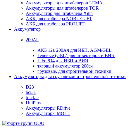
Аккумуляторы для штабелеров LEMA
Аккумуляторы для штабелеров TOR
Аккумулятор для штабелера Xilin
АКБ для штабелера NOBLELIFT
АКБ для штабелера PROLIFT
Аккумулятор
200Ah
АКБ 12в 200Ач для ИБП. AGM/GEL
Гелевые (GEL) для инверторов и ВИЭ
LiFePO4 для ИБП и ВИЭ
тяговый аккумулятор 200ач
грузовые, для строительной техники
Аккумуляторы для грузовиков и строительной техники
D23
bci31
truck-c
UniPlus
Аккумуляторы RDrive
Аккумуляторы MOLL