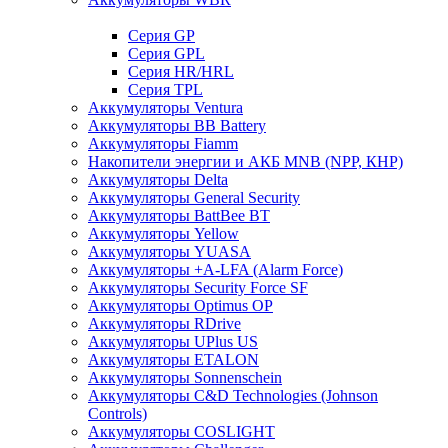
Cерия GP
Серия GPL
Серия HR/HRL
Серия TPL
Аккумуляторы Ventura
Аккумуляторы BB Battery
Аккумуляторы Fiamm
Накопители энергии и АКБ MNB (NPP, КНР)
Аккумуляторы Delta
Аккумуляторы General Security
Аккумуляторы BattBee BT
Аккумуляторы Yellow
Аккумуляторы YUASA
Аккумуляторы +A-LFA (Alarm Force)
Аккумуляторы Security Force SF
Аккумуляторы Optimus OP
Аккумуляторы RDrive
Аккумуляторы UPlus US
Аккумуляторы ETALON
Аккумуляторы Sonnenschein
Аккумуляторы С&D Technologies (Johnson
Controls)
Аккумуляторы COSLIGHT