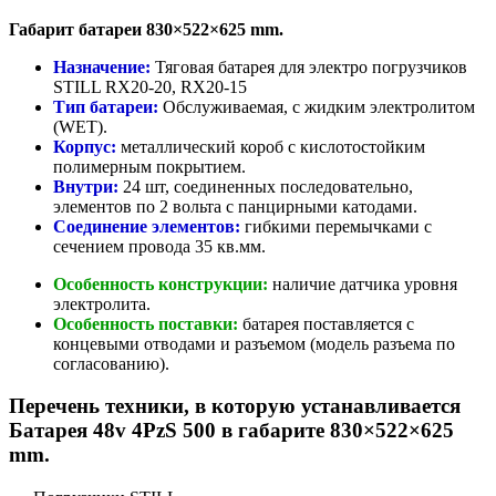
Габарит батареи 830×522×625 mm.
Назначение:
Тяговая батарея для электро погрузчиков
STILL RX20-20, RX20-15
Тип батареи:
Обслуживаемая, с жидким электролитом
(WET).
Корпус:
металлический короб с кислотостойким
полимерным покрытием.
Внутри:
24 шт, соединенных последовательно,
элементов по 2 вольта с панцирными катодами.
Соединение элементов:
гибкими перемычками с
сечением провода 35 кв.мм.
Особенность конструкции:
наличие датчика уровня
электролита.
Особенность поставки:
батарея поставляется с
концевыми отводами и разъемом (модель разъема по
согласованию).
Перечень техники, в которую устанавливается
Батарея 48v 4PzS 500 в габарите 830×522×625
mm.