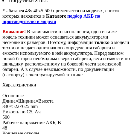
Погрузчики STILL
* - батарея 48v 4PzS 500 применяется на моделях, список
которых находится в
Каталоге
подбор АКБ по
производителю и модели
Внимание!
В зависимости от исполнения, одна и та же
модель техники может оснащаться аккумуляторами
нескольких размеров. Поэтому, информация
только
о модели
техники не дает однозначного определения габарита и
емкости используемого в ней аккумулятора. Перед заказом
новой батареи необходима сверка габарита, веса и емкости по
шильдику, расположенному на боковой части заменяемой
батареи. А в случае невозможности, по документации
(паспорту) к эксплуатируемой технике.
Характеристики
Основные
Длина×Ширина×Высота
830×522×625 mm
Емкость по С5, Ач
500
Рабочее напряжение АКБ, B
48
Концевые отводы