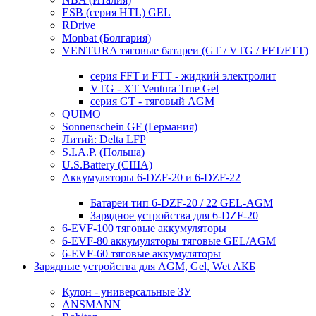
ESB (серия HTL) GEL
RDrive
Monbat (Болгария)
VENTURA тяговые батареи (GT / VTG / FFT/FTT)
серия FFT и FTT - жидкий электролит
VTG - XT Ventura True Gel
серия GT - тяговый AGM
QUIMO
Sonnenschein GF (Германия)
Литий: Delta LFP
S.I.A.P. (Польша)
U.S.Battery (США)
Аккумуляторы 6-DZF-20 и 6-DZF-22
Батареи тип 6-DZF-20 / 22 GEL-AGM
Зарядное устройства для 6-DZF-20
6-EVF-100 тяговые аккумуляторы
6-EVF-80 аккумуляторы тяговые GEL/AGM
6-EVF-60 тяговые аккумуляторы
Зарядные устройства для AGM, Gel, Wet АКБ
Кулон - универсальные ЗУ
ANSMANN