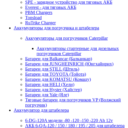
SPE - зарядное устройство для тяговых АКБ
Everest - для тяговых АКБ
PBM Chargers
Tonsload
RuTrike Charger
Аккумуляторы для погрузчика и штабелера
Аккумуляторы для погрузчиков Caterpillar
Аккумуляторы стартерные для дизельных
погрузчиков Caterpillar
Батареи для Balkancar (Балканкар)
Батареи для JUNGHEINRICH (Юнгхайнрих)
Батареи для STILL (Штиль)
Батареи для TOYOTA (Тойота)
Батареи для KOMATSU (Комацу)
Батареи для HELI (Хели)
Батареи для Hyster (Хайстер)
Батареи для Yale (Яле)
Тяговые батареи для погрузчиков VP (Волжский
погрузчик)
Аккумулятор для штабелера
6-DG-120A модели -80 -120 -150 -220 Ah 12v
АКБ 6-QA-120 / 150 / 180 / 195 / 205 для штабелера