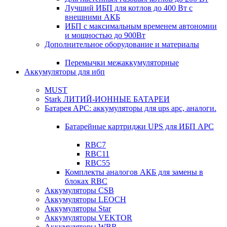
Лучший ИБП для котлов до 400 Вт с
внешними АКБ
ИБП с максимальным временем автономии
и мощностью до 900Вт
Дополнительное оборудование и материалы
Перемычки межаккумуляторные
Аккумуляторы для ибп
MUST
Stark ЛИТИЙ-ИОННЫЕ БАТАРЕИ
Батарея APC: аккумуляторы для ups apc, аналоги.
Батарейные картриджи UPS для ИБП APC
RBC7
RBC11
RBC55
Комплекты аналогов АКБ для замены в
блоках RBC
Аккумуляторы CSB
Аккумуляторы LEOCH
Аккумуляторы Star
Аккумуляторы VEKTOR
Аккумуляторы WBR