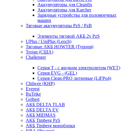
Аккумуляторы для Cleanfix
Аккумуляторы для Karcher
Зарядные устройства для поломоечных
машин
Тяговые аккумуляторы PzS / PzB
Элементы тяговой АКБ 2v PzS
UPlus / UniPlus (Leoch)
Тяговые АКБ HOWTER (Турция)
Trojan (США)
Challenger
Серия T - с жидким электролитом (WET)
Серия EVG - (GEL)
Серия Clean-PRO литиевые (LiFPo4)
Chilwee (КНР)
Everest
RuTrike
Gelbert
АКБ DELTA TLAB
АКБ DELTA EV
АКБ MIDMAS
АКБ Timberg PzS
АКБ Timberg моноблоки
NBA (Италия)