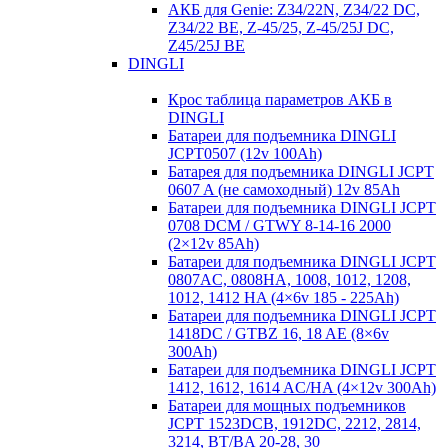
АКБ для Genie: Z34/22N, Z34/22 DC,
Z34/22 BE, Z-45/25, Z-45/25J DC,
Z45/25J BE
DINGLI
Крос таблица параметров АКБ в
DINGLI
Батареи для подъемника DINGLI
JCPT0507 (12v 100Ah)
Батарея для подъемника DINGLI JCPT
0607 A (не самоходный) 12v 85Ah
Батареи для подъемника DINGLI JCPT
0708 DCM / GTWY 8-14-16 2000
(2×12v 85Ah)
Батареи для подъемника DINGLI JCPT
0807AC, 0808HA, 1008, 1012, 1208,
1012, 1412 HA (4×6v 185 - 225Ah)
Батареи для подъемника DINGLI JCPT
1418DC / GTBZ 16, 18 AE (8×6v
300Ah)
Батареи для подъемника DINGLI JCPT
1412, 1612, 1614 AC/HA (4×12v 300Ah)
Батареи для мощных подъемников
JCPT 1523DCB, 1912DC, 2212, 2814,
3214, BT/BA 20-28, 30