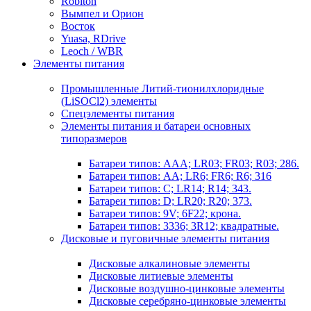
Robiton
Вымпел и Орион
Восток
Yuasa, RDrive
Leoch / WBR
Элементы питания
Промышленные Литий-тионилхлоридные
(LiSOCl2) элементы
Спецэлементы питания
Элементы питания и батареи основных
типоразмеров
Батареи типов: AAA; LR03; FR03; R03; 286.
Батареи типов: AA; LR6; FR6; R6; 316
Батареи типов: C; LR14; R14; 343.
Батареи типов: D; LR20; R20; 373.
Батареи типов: 9V; 6F22; крона.
Батареи типов: 3336; 3R12; квадратные.
Дисковые и пуговичные элементы питания
Дисковые алкалиновые элементы
Дисковые литиевые элементы
Дисковые воздушно-цинковые элементы
Дисковые серебряно-цинковые элементы