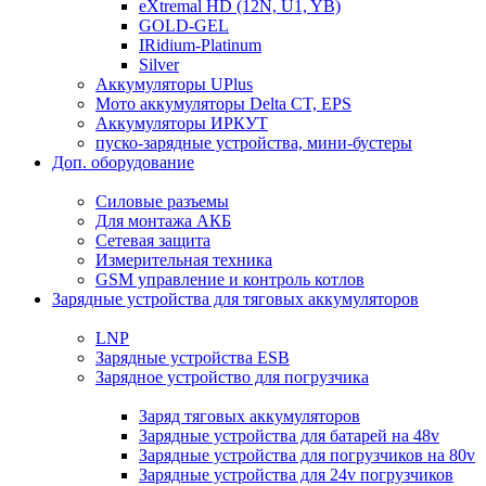
eXtremal HD (12N, U1, YB)
GOLD-GEL
IRidium-Platinum
Silver
Аккумуляторы UPlus
Мото аккумуляторы Delta CT, EPS
Аккумуляторы ИРКУТ
пуско-зарядные устройства, мини-бустеры
Доп. оборудование
Силовые разъемы
Для монтажа АКБ
Сетевая защита
Измерительная техника
GSM управление и контроль котлов
Зарядные устройства для тяговых аккумуляторов
LNP
Зарядные устройства ESB
Зарядное устройство для погрузчика
Заряд тяговых аккумуляторов
Зарядные устройства для батарей на 48v
Зарядные устройства для погрузчиков на 80v
Зарядные устройства для 24v погрузчиков