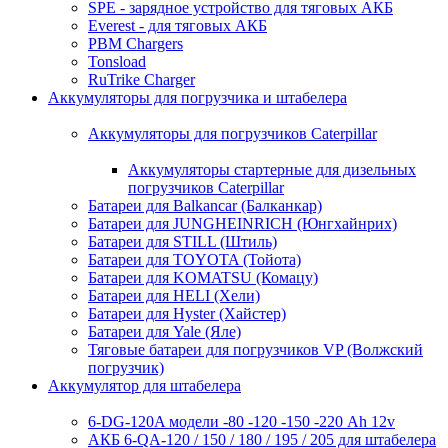
SPE - зарядное устройство для тяговых АКБ
Everest - для тяговых АКБ
PBM Chargers
Tonsload
RuTrike Charger
Аккумуляторы для погрузчика и штабелера
Аккумуляторы для погрузчиков Caterpillar
Аккумуляторы стартерные для дизельных
погрузчиков Caterpillar
Батареи для Balkancar (Балканкар)
Батареи для JUNGHEINRICH (Юнгхайнрих)
Батареи для STILL (Штиль)
Батареи для TOYOTA (Тойота)
Батареи для KOMATSU (Комацу)
Батареи для HELI (Хели)
Батареи для Hyster (Хайстер)
Батареи для Yale (Яле)
Тяговые батареи для погрузчиков VP (Волжский
погрузчик)
Аккумулятор для штабелера
6-DG-120A модели -80 -120 -150 -220 Ah 12v
АКБ 6-QA-120 / 150 / 180 / 195 / 205 для штабелера