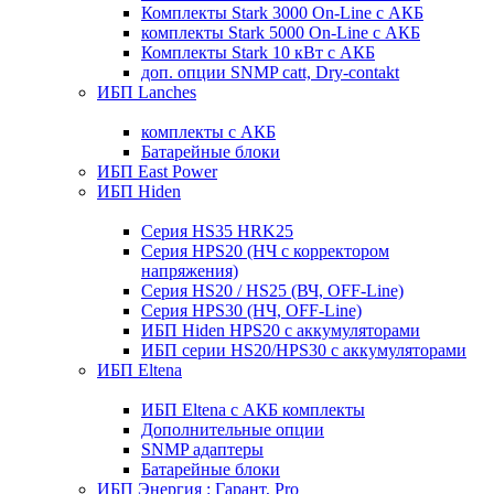
Комплекты Stark 3000 On-Line с АКБ
комплекты Stark 5000 On-Line с АКБ
Комплекты Stark 10 кВт с АКБ
доп. опции SNMP catt, Dry-contakt
ИБП Lanches
комплекты с АКБ
Батарейные блоки
ИБП East Power
ИБП Hiden
Серия HS35 HRK25
Серия HPS20 (НЧ с корректором
напряжения)
Серия HS20 / HS25 (ВЧ, OFF-Line)
Серия HPS30 (НЧ, OFF-Line)
ИБП Hiden HPS20 с аккумуляторами
ИБП серии HS20/HPS30 с аккумуляторами
ИБП Eltena
ИБП Eltena с АКБ комплекты
Дополнительные опции
SNMP адаптеры
Батарейные блоки
ИБП Энергия : Гарант, Pro