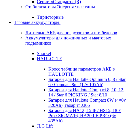
Серии «Стандарт» (R)
Стабилизаторы Энергия : все типы
Тиристорные
Тяговые аккумуляторы.
Литиевые АКБ для погрузчиков и штабелеров
Аккумуляторы для ножничных и мачтовых
подъемников
Snorkel
HAULOTTE
Кросc таблица параметров АКБ в
HAULOTTE
Батареи для Haulotte Optimum 6, 8 / Star
6 / Compact 8mt (12v 105Ah)
Батареи для Haulotte Compact 8, 10, 12,
14 / Star 6 PICKING / Star 8/10
Батареи для Haulotte Compact 8W (4×6v
320Ah), габарит J305
Батареи для HA12, 15 IP / HS15, 18 E
Pro / SIGMA16, HA20 LE PRO (6v
435Ah)
JLG Lift