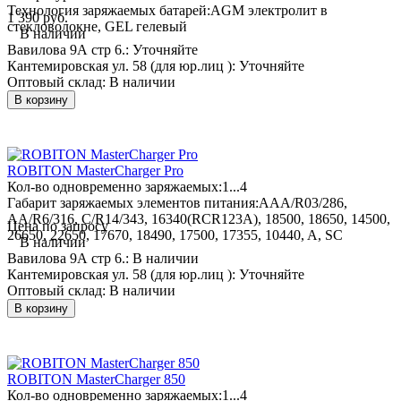
Технология заряжаемых батарей:
AGM электролит в
1 390 руб.
стекловолокне, GEL гелевый
В наличии
Вавилова 9А стр 6.:
Уточняйте
Кантемировская ул. 58 (для юр.лиц ):
Уточняйте
Оптовый склад:
В наличии
В корзину
ROBITON MasterCharger Pro
Кол-во одновременно заряжаемых:
1...4
Габарит заряжаемых элементов питания:
AAA/R03/286,
AA/R6/316, C/R14/343, 16340(RCR123A), 18500, 18650, 14500,
Цена по запросу
26650, 22650, 17670, 18490, 17500, 17355, 10440, A, SC
В наличии
Вавилова 9А стр 6.:
В наличии
Кантемировская ул. 58 (для юр.лиц ):
Уточняйте
Оптовый склад:
В наличии
В корзину
ROBITON MasterCharger 850
Кол-во одновременно заряжаемых:
1...4