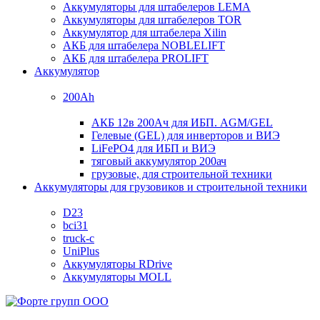
Аккумуляторы для штабелеров LEMA
Аккумуляторы для штабелеров TOR
Аккумулятор для штабелера Xilin
АКБ для штабелера NOBLELIFT
АКБ для штабелера PROLIFT
Аккумулятор
200Ah
АКБ 12в 200Ач для ИБП. AGM/GEL
Гелевые (GEL) для инверторов и ВИЭ
LiFePO4 для ИБП и ВИЭ
тяговый аккумулятор 200ач
грузовые, для строительной техники
Аккумуляторы для грузовиков и строительной техники
D23
bci31
truck-c
UniPlus
Аккумуляторы RDrive
Аккумуляторы MOLL