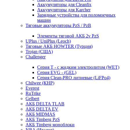
Аккумуляторы для Cleanfix
Аккумуляторы для Karcher
Зарядные устройства для поломоечных
машин
Тяговые аккумуляторы PzS / PzB
Элементы тяговой АКБ 2v PzS
UPlus / UniPlus (Leoch)
Тяговые АКБ HOWTER (Турция)
Trojan (США)
Challenger
Серия T - с жидким электролитом (WET)
Серия EVG - (GEL)
Серия Clean-PRO литиевые (LiFPo4)
Chilwee (КНР)
Everest
RuTrike
Gelbert
АКБ DELTA TLAB
АКБ DELTA EV
АКБ MIDMAS
АКБ Timberg PzS
АКБ Timberg моноблоки
NBA (Италия)