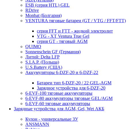
ESB (серия HTL) GEL
RDrive
Monbat (Болгария)
VENTURA тяговые батареи (GT / VTG / FFT/FTT)
серия FFT и FTT - жидкий электролит
VTG - XT Ventura True Gel
серия GT - тяговый AGM
QUIMO
Sonnenschein GF (Германия)
Литий: Delta LFP
S.I.A.P. (Польша)
U.S.Battery (США)
Аккумуляторы 6-DZF-20 и 6-DZF-22
Батареи тип 6-DZF-20 / 22 GEL-AGM
Зарядное устройства для 6-DZF-20
6-EVF-100 тяговые аккумуляторы
6-EVF-80 аккумуляторы тяговые GEL/AGM
6-EVF-60 тяговые аккумуляторы
Зарядные устройства для AGM, Gel, Wet АКБ
Кулон - универсальные ЗУ
ANSMANN