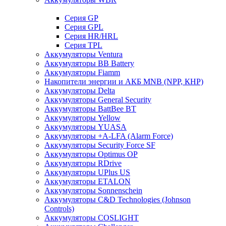
Cерия GP
Серия GPL
Серия HR/HRL
Серия TPL
Аккумуляторы Ventura
Аккумуляторы BB Battery
Аккумуляторы Fiamm
Накопители энергии и АКБ MNB (NPP, КНР)
Аккумуляторы Delta
Аккумуляторы General Security
Аккумуляторы BattBee BT
Аккумуляторы Yellow
Аккумуляторы YUASA
Аккумуляторы +A-LFA (Alarm Force)
Аккумуляторы Security Force SF
Аккумуляторы Optimus OP
Аккумуляторы RDrive
Аккумуляторы UPlus US
Аккумуляторы ETALON
Аккумуляторы Sonnenschein
Аккумуляторы С&D Technologies (Johnson
Controls)
Аккумуляторы COSLIGHT