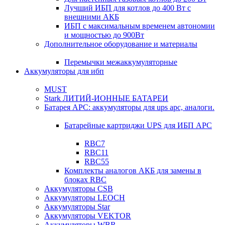
Лучший ИБП для котлов до 400 Вт с
внешними АКБ
ИБП с максимальным временем автономии
и мощностью до 900Вт
Дополнительное оборудование и материалы
Перемычки межаккумуляторные
Аккумуляторы для ибп
MUST
Stark ЛИТИЙ-ИОННЫЕ БАТАРЕИ
Батарея APC: аккумуляторы для ups apc, аналоги.
Батарейные картриджи UPS для ИБП APC
RBC7
RBC11
RBC55
Комплекты аналогов АКБ для замены в
блоках RBC
Аккумуляторы CSB
Аккумуляторы LEOCH
Аккумуляторы Star
Аккумуляторы VEKTOR
Аккумуляторы WBR