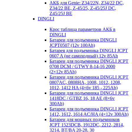
АКБ для Genie: Z34/22N, Z34/22 DC,
Z34/22 BE, Z-45/25, Z-45/25J DC,
Z45/25J BE
DINGLI
Крос таблица параметров АКБ в
DINGLI
Батареи для подъемника DINGLI
JCPT0507 (12v 100Ah)
Батарея для подъемника DINGLI JCPT
0607 A (не самоходный) 12v 85Ah
Батареи для подъемника DINGLI JCPT
0708 DCM / GTWY 8-14-16 2000
(2×12v 85Ah)
Батареи для подъемника DINGLI JCPT
0807AC, 0808HA, 1008, 1012, 1208,
1012, 1412 HA (4×6v 185 - 225Ah)
Батареи для подъемника DINGLI JCPT
1418DC / GTBZ 16, 18 AE (8×6v
300Ah)
Батареи для подъемника DINGLI JCPT
1412, 1612, 1614 AC/HA (4×12v 300Ah)
Батареи для мощных подъемников
JCPT 1523DCB, 1912DC, 2212, 2814,
3214, BT/BA 20-28, 30