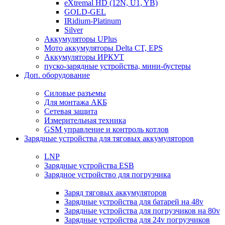
eXtremal HD (12N, U1, YB)
GOLD-GEL
IRidium-Platinum
Silver
Аккумуляторы UPlus
Мото аккумуляторы Delta CT, EPS
Аккумуляторы ИРКУТ
пуско-зарядные устройства, мини-бустеры
Доп. оборудование
Силовые разъемы
Для монтажа АКБ
Сетевая защита
Измерительная техника
GSM управление и контроль котлов
Зарядные устройства для тяговых аккумуляторов
LNP
Зарядные устройства ESB
Зарядное устройство для погрузчика
Заряд тяговых аккумуляторов
Зарядные устройства для батарей на 48v
Зарядные устройства для погрузчиков на 80v
Зарядные устройства для 24v погрузчиков