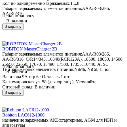
Кол-во одновременно заряжаемых:
1....8
Габарит заряжаемых элементов питания:
AAA/R03/286,
AA/R6/316
Цена по запросу
В наличии
В корзину
ROBITON MasterCharger 2B
Габарит заряжаемых элементов питания:
AAA/R03/286,
AA/R6/316, C/R14/343, 16340(RCR123A), 18500, 18650, 14500,
26650, 22650, 17670, 18490, 17500, 17355, 10440, A, SC
Цена по запросу
Тип заряжаемых элементов питания:
NiMh, NiCd, Li-ion
В наличии
Вавилова 9А стр 6.:
Осталась 1 шт.
Кантемировская ул. 58 (для юр.лиц ):
Уточняйте
Оптовый склад:
В наличии
В корзину
Robiton LAC612-1000
назначение заряжаемых АКБ:
стартерные, AGM для ИБП и
аппаратуры