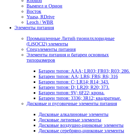
Robiton
Вымпел и Орион
Восток
Yuasa, RDrive
Leoch / WBR
Элементы питания
Промышленные Литий-тионилхлоридные
(LiSOCl2) элементы
Спецэлементы питания
Элементы питания и батареи основных
типоразмеров
Батареи типов: AAA; LR03; FR03; R03; 286.
Батареи типов: AA; LR6; FR6; R6; 316
Батареи типов: C; LR14; R14; 343.
Батареи типов: D; LR20; R20; 373.
Батареи типов: 9V; 6F22; крона.
Батареи типов: 3336; 3R12; квадратные.
Дисковые и пуговичные элементы питания
Дисковые алкалиновые элементы
Дисковые литиевые элементы
Дисковые воздушно-цинковые элементы
Дисковые серебряно-цинковые элементы