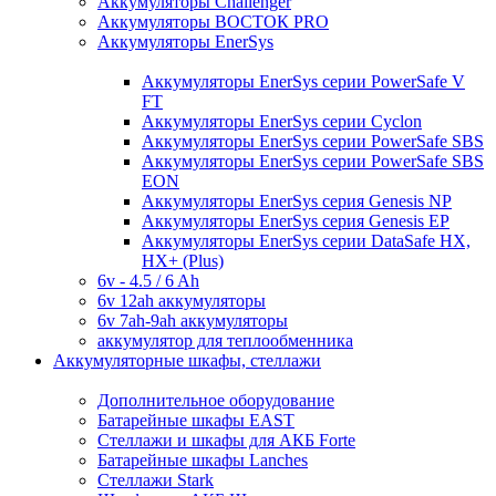
Аккумуляторы Challenger
Аккумуляторы ВОСТОК PRO
Аккумуляторы EnerSys
Аккумуляторы EnerSys серии PowerSafe V
FT
Аккумуляторы EnerSys серии Cyclon
Аккумуляторы EnerSys серии PowerSafe SBS
Аккумуляторы EnerSys серии PowerSafe SBS
EON
Аккумуляторы EnerSys серия Genesis NP
Аккумуляторы EnerSys серия Genesis EP
Аккумуляторы EnerSys серии DataSafe HX,
HX+ (Plus)
6v - 4.5 / 6 Ah
6v 12ah аккумуляторы
6v 7ah-9ah аккумуляторы
аккумулятор для теплообменника
Аккумуляторные шкафы, стеллажи
Дополнительное оборудование
Батарейные шкафы EAST
Стеллажи и шкафы для АКБ Forte
Батарейные шкафы Lanches
Стеллажи Stark