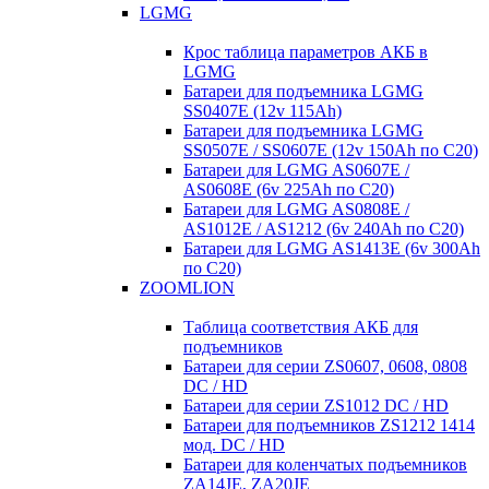
LGMG
Крос таблица параметров АКБ в
LGMG
Батареи для подъемника LGMG
SS0407E (12v 115Ah)
Батареи для подъемника LGMG
SS0507E / SS0607E (12v 150Ah по С20)
Батареи для LGMG AS0607E /
AS0608E (6v 225Ah по С20)
Батареи для LGMG AS0808E /
AS1012E / AS1212 (6v 240Ah по С20)
Батареи для LGMG AS1413E (6v 300Ah
по С20)
ZOOMLION
Таблица соответствия АКБ для
подъемников
Батареи для серии ZS0607, 0608, 0808
DC / HD
Батареи для серии ZS1012 DC / HD
Батареи для подъемников ZS1212 1414
мод. DC / HD
Батареи для коленчатых подъемников
ZA14JE, ZA20JE