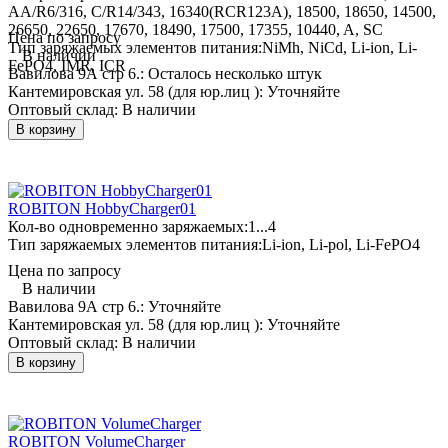
AA/R6/316, C/R14/343, 16340(RCR123A), 18500, 18650, 14500,
26650, 22650, 17670, 18490, 17500, 17355, 10440, A, SC
Цена по запросу
Тип заряжаемых элементов питания:
NiMh, NiCd, Li-ion, Li-
В наличии
FePO4, IMR, ICR
Вавилова 9А стр 6.:
Осталось несколько штук
Кантемировская ул. 58 (для юр.лиц ):
Уточняйте
Оптовый склад:
В наличии
В корзину
ROBITON HobbyCharger01
Кол-во одновременно заряжаемых:
1...4
Тип заряжаемых элементов питания:
Li-ion, Li-pol, Li-FePO4
Цена по запросу
В наличии
Вавилова 9А стр 6.:
Уточняйте
Кантемировская ул. 58 (для юр.лиц ):
Уточняйте
Оптовый склад:
В наличии
В корзину
ROBITON VolumeCharger