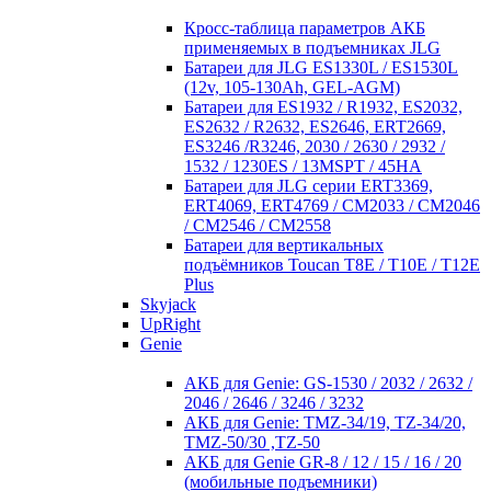
Кросc-таблица параметров АКБ
применяемых в подъемниках JLG
Батареи для JLG ES1330L / ES1530L
(12v, 105-130Ah, GEL-AGM)
Батареи для ES1932 / R1932, ES2032,
ES2632 / R2632, ES2646, ERT2669,
ES3246 /R3246, 2030 / 2630 / 2932 /
1532 / 1230ES / 13MSPT / 45HA
Батареи для JLG серии ERT3369,
ERT4069, ERT4769 / CM2033 / CM2046
/ CM2546 / CM2558
Батареи для вертикальных
подъёмников Toucan T8E / T10E / T12E
Plus
Skyjack
UpRight
Genie
АКБ для Genie: GS-1530 / 2032 / 2632 /
2046 / 2646 / 3246 / 3232
АКБ для Genie: TMZ-34/19, TZ-34/20,
TMZ-50/30 ,TZ-50
АКБ для Genie GR-8 / 12 / 15 / 16 / 20
(мобильные подъемники)