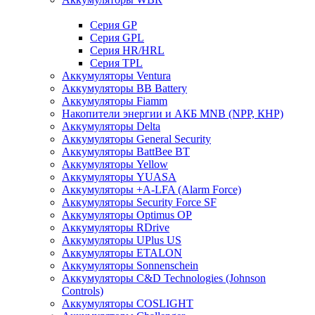
Cерия GP
Серия GPL
Серия HR/HRL
Серия TPL
Аккумуляторы Ventura
Аккумуляторы BB Battery
Аккумуляторы Fiamm
Накопители энергии и АКБ MNB (NPP, КНР)
Аккумуляторы Delta
Аккумуляторы General Security
Аккумуляторы BattBee BT
Аккумуляторы Yellow
Аккумуляторы YUASA
Аккумуляторы +A-LFA (Alarm Force)
Аккумуляторы Security Force SF
Аккумуляторы Optimus OP
Аккумуляторы RDrive
Аккумуляторы UPlus US
Аккумуляторы ETALON
Аккумуляторы Sonnenschein
Аккумуляторы С&D Technologies (Johnson
Controls)
Аккумуляторы COSLIGHT