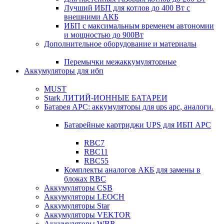
Лучший ИБП для котлов до 400 Вт с
внешними АКБ
ИБП с максимальным временем автономии
и мощностью до 900Вт
Дополнительное оборудование и материалы
Перемычки межаккумуляторные
Аккумуляторы для ибп
MUST
Stark ЛИТИЙ-ИОННЫЕ БАТАРЕИ
Батарея APC: аккумуляторы для ups apc, аналоги.
Батарейные картриджи UPS для ИБП APC
RBC7
RBC11
RBC55
Комплекты аналогов АКБ для замены в
блоках RBC
Аккумуляторы CSB
Аккумуляторы LEOCH
Аккумуляторы Star
Аккумуляторы VEKTOR
Аккумуляторы WBR