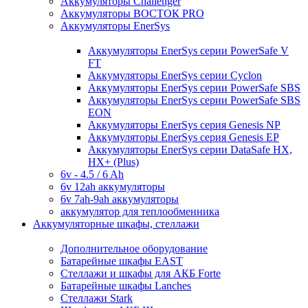
Аккумуляторы Challenger
Аккумуляторы ВОСТОК PRO
Аккумуляторы EnerSys
Аккумуляторы EnerSys серии PowerSafe V
FT
Аккумуляторы EnerSys серии Cyclon
Аккумуляторы EnerSys серии PowerSafe SBS
Аккумуляторы EnerSys серии PowerSafe SBS
EON
Аккумуляторы EnerSys серия Genesis NP
Аккумуляторы EnerSys серия Genesis EP
Аккумуляторы EnerSys серии DataSafe HX,
HX+ (Plus)
6v - 4.5 / 6 Ah
6v 12ah аккумуляторы
6v 7ah-9ah аккумуляторы
аккумулятор для теплообменника
Аккумуляторные шкафы, стеллажи
Дополнительное оборудование
Батарейные шкафы EAST
Стеллажи и шкафы для АКБ Forte
Батарейные шкафы Lanches
Стеллажи Stark