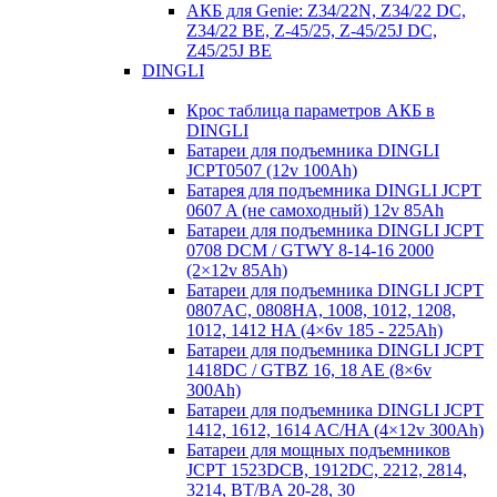
АКБ для Genie: Z34/22N, Z34/22 DC,
Z34/22 BE, Z-45/25, Z-45/25J DC,
Z45/25J BE
DINGLI
Крос таблица параметров АКБ в
DINGLI
Батареи для подъемника DINGLI
JCPT0507 (12v 100Ah)
Батарея для подъемника DINGLI JCPT
0607 A (не самоходный) 12v 85Ah
Батареи для подъемника DINGLI JCPT
0708 DCM / GTWY 8-14-16 2000
(2×12v 85Ah)
Батареи для подъемника DINGLI JCPT
0807AC, 0808HA, 1008, 1012, 1208,
1012, 1412 HA (4×6v 185 - 225Ah)
Батареи для подъемника DINGLI JCPT
1418DC / GTBZ 16, 18 AE (8×6v
300Ah)
Батареи для подъемника DINGLI JCPT
1412, 1612, 1614 AC/HA (4×12v 300Ah)
Батареи для мощных подъемников
JCPT 1523DCB, 1912DC, 2212, 2814,
3214, BT/BA 20-28, 30