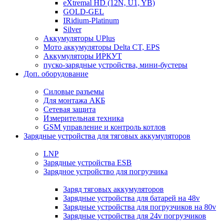
eXtremal HD (12N, U1, YB)
GOLD-GEL
IRidium-Platinum
Silver
Аккумуляторы UPlus
Мото аккумуляторы Delta CT, EPS
Аккумуляторы ИРКУТ
пуско-зарядные устройства, мини-бустеры
Доп. оборудование
Силовые разъемы
Для монтажа АКБ
Сетевая защита
Измерительная техника
GSM управление и контроль котлов
Зарядные устройства для тяговых аккумуляторов
LNP
Зарядные устройства ESB
Зарядное устройство для погрузчика
Заряд тяговых аккумуляторов
Зарядные устройства для батарей на 48v
Зарядные устройства для погрузчиков на 80v
Зарядные устройства для 24v погрузчиков