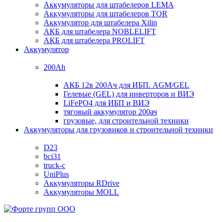
Аккумуляторы для штабелеров LEMA
Аккумуляторы для штабелеров TOR
Аккумулятор для штабелера Xilin
АКБ для штабелера NOBLELIFT
АКБ для штабелера PROLIFT
Аккумулятор
200Ah
АКБ 12в 200Ач для ИБП. AGM/GEL
Гелевые (GEL) для инверторов и ВИЭ
LiFePO4 для ИБП и ВИЭ
тяговый аккумулятор 200ач
грузовые, для строительной техники
Аккумуляторы для грузовиков и строительной техники
D23
bci31
truck-c
UniPlus
Аккумуляторы RDrive
Аккумуляторы MOLL