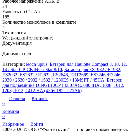
Рабочее напряжение АКБ, B
24
Емкость по С5, Ач
185
Количество моноблоков в комплекте
4
Технология
Wet (жидкий электролит)
Документация
Динамика цен
Категории:
leoch-uplus
,
Батареи для Haulotte Compact 8, 10, 12,
14 / Star 6 PICKING / Star 8/10
,
Батареи для ES1932 / R1932,
ES2032, ES2632 / R2632, ES2646, ERT2669, ES3246 /R3246,
2030 / 2630 / 2932 / 1532 / 1230ES / 13MSPT / 45HA
,
Батареи
для подъемника DINGLI JCPT 0807AC, 0808HA, 1008, 1012,
1208, 1012, 1412 HA (4×6v 185 - 225Ah)
Главная
Каталог
0
Корзина
0
Избранное
Войти
2009-2026 © ООО "Форте групп" — поставка промышленных