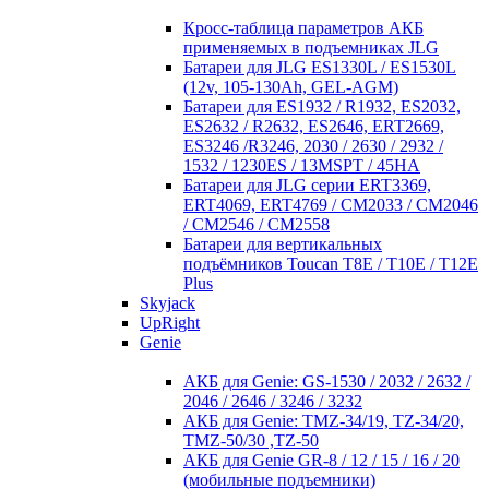
Кросc-таблица параметров АКБ
применяемых в подъемниках JLG
Батареи для JLG ES1330L / ES1530L
(12v, 105-130Ah, GEL-AGM)
Батареи для ES1932 / R1932, ES2032,
ES2632 / R2632, ES2646, ERT2669,
ES3246 /R3246, 2030 / 2630 / 2932 /
1532 / 1230ES / 13MSPT / 45HA
Батареи для JLG серии ERT3369,
ERT4069, ERT4769 / CM2033 / CM2046
/ CM2546 / CM2558
Батареи для вертикальных
подъёмников Toucan T8E / T10E / T12E
Plus
Skyjack
UpRight
Genie
АКБ для Genie: GS-1530 / 2032 / 2632 /
2046 / 2646 / 3246 / 3232
АКБ для Genie: TMZ-34/19, TZ-34/20,
TMZ-50/30 ,TZ-50
АКБ для Genie GR-8 / 12 / 15 / 16 / 20
(мобильные подъемники)