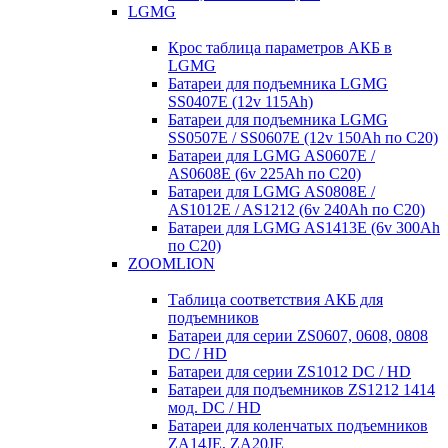
LGMG
Крос таблица параметров АКБ в
LGMG
Батареи для подъемника LGMG
SS0407E (12v 115Ah)
Батареи для подъемника LGMG
SS0507E / SS0607E (12v 150Ah по С20)
Батареи для LGMG AS0607E /
AS0608E (6v 225Ah по С20)
Батареи для LGMG AS0808E /
AS1012E / AS1212 (6v 240Ah по С20)
Батареи для LGMG AS1413E (6v 300Ah
по С20)
ZOOMLION
Таблица соответствия АКБ для
подъемников
Батареи для серии ZS0607, 0608, 0808
DC / HD
Батареи для серии ZS1012 DC / HD
Батареи для подъемников ZS1212 1414
мод. DC / HD
Батареи для коленчатых подъемников
ZA14JE, ZA20JE