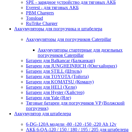
SPE - зарядное устройство для тяговых АКБ
Everest - для тяговых АКБ
PBM Chargers
Tonsload
RuTrike Charger
Аккумуляторы для погрузчика и штабелера
Аккумуляторы для погрузчиков Caterpillar
Аккумуляторы стартерные для дизельных
погрузчиков Caterpillar
Батареи для Balkancar (Балканкар)
Батареи для JUNGHEINRICH (Юнгхайнрих)
Батареи для STILL (Штиль)
Батареи для TOYOTA (Тойота)
Батареи для KOMATSU (Комацу)
Батареи для HELI (Хели)
Батареи для Hyster (Хайстер)
Батареи для Yale (Яле)
Тяговые батареи для погрузчиков VP (Волжский
погрузчик)
Аккумулятор для штабелера
6-DG-120A модели -80 -120 -150 -220 Ah 12v
АКБ 6-QA-120 / 150 / 180 / 195 / 205 для штабелера