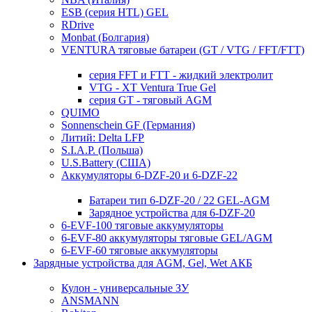
ESB (серия HTL) GEL
RDrive
Monbat (Болгария)
VENTURA тяговые батареи (GT / VTG / FFT/FTT)
серия FFT и FTT - жидкий электролит
VTG - XT Ventura True Gel
серия GT - тяговый AGM
QUIMO
Sonnenschein GF (Германия)
Литий: Delta LFP
S.I.A.P. (Польша)
U.S.Battery (США)
Аккумуляторы 6-DZF-20 и 6-DZF-22
Батареи тип 6-DZF-20 / 22 GEL-AGM
Зарядное устройства для 6-DZF-20
6-EVF-100 тяговые аккумуляторы
6-EVF-80 аккумуляторы тяговые GEL/AGM
6-EVF-60 тяговые аккумуляторы
Зарядные устройства для AGM, Gel, Wet АКБ
Кулон - универсальные ЗУ
ANSMANN