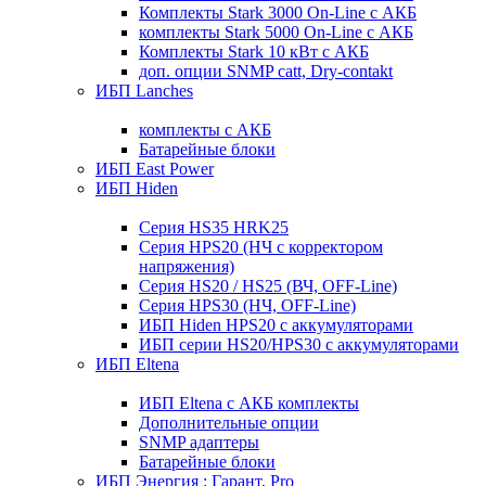
Комплекты Stark 3000 On-Line с АКБ
комплекты Stark 5000 On-Line с АКБ
Комплекты Stark 10 кВт с АКБ
доп. опции SNMP catt, Dry-contakt
ИБП Lanches
комплекты с АКБ
Батарейные блоки
ИБП East Power
ИБП Hiden
Серия HS35 HRK25
Серия HPS20 (НЧ с корректором
напряжения)
Серия HS20 / HS25 (ВЧ, OFF-Line)
Серия HPS30 (НЧ, OFF-Line)
ИБП Hiden HPS20 с аккумуляторами
ИБП серии HS20/HPS30 с аккумуляторами
ИБП Eltena
ИБП Eltena с АКБ комплекты
Дополнительные опции
SNMP адаптеры
Батарейные блоки
ИБП Энергия : Гарант, Pro