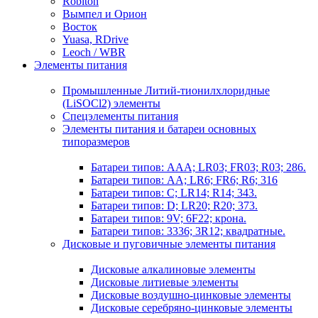
Robiton
Вымпел и Орион
Восток
Yuasa, RDrive
Leoch / WBR
Элементы питания
Промышленные Литий-тионилхлоридные
(LiSOCl2) элементы
Спецэлементы питания
Элементы питания и батареи основных
типоразмеров
Батареи типов: AAA; LR03; FR03; R03; 286.
Батареи типов: AA; LR6; FR6; R6; 316
Батареи типов: C; LR14; R14; 343.
Батареи типов: D; LR20; R20; 373.
Батареи типов: 9V; 6F22; крона.
Батареи типов: 3336; 3R12; квадратные.
Дисковые и пуговичные элементы питания
Дисковые алкалиновые элементы
Дисковые литиевые элементы
Дисковые воздушно-цинковые элементы
Дисковые серебряно-цинковые элементы