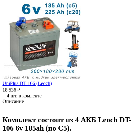
UniPlus DT 106 (Leoch)
18 536
₽
4 шт. в комлекте
Описание
Комплект состоит из 4 АКБ
Leoch DT-
106
6v 185ah (по С5).