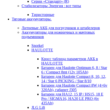
Серии «Стандарт» (R)
Стабилизаторы Энергия : все типы
Тиристорные
Тяговые аккумуляторы.
Литиевые АКБ для погрузчиков и штабелеров
Аккумуляторы для ножничных и мачтовых
подъемников
Snorkel
HAULOTTE
Кросc таблица параметров АКБ в
HAULOTTE
Батареи для Haulotte Optimum 6, 8 / Star
6 / Compact 8mt (12v 105Ah)
Батареи для Haulotte Compact 8, 10, 12,
14 / Star 6 PICKING / Star 8/10
Батареи для Haulotte Compact 8W (4×6v
320Ah), габарит J305
Батареи для HA12, 15 IP / HS15, 18 E
Pro / SIGMA16, HA20 LE PRO (6v
435Ah)
JLG Lift