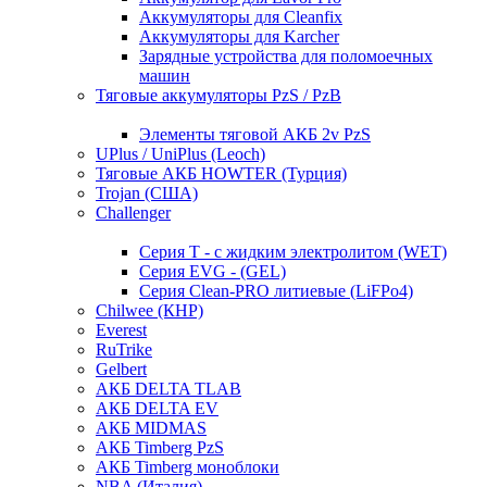
Аккумуляторы для Cleanfix
Аккумуляторы для Karcher
Зарядные устройства для поломоечных
машин
Тяговые аккумуляторы PzS / PzB
Элементы тяговой АКБ 2v PzS
UPlus / UniPlus (Leoch)
Тяговые АКБ HOWTER (Турция)
Trojan (США)
Challenger
Серия T - с жидким электролитом (WET)
Серия EVG - (GEL)
Серия Clean-PRO литиевые (LiFPo4)
Chilwee (КНР)
Everest
RuTrike
Gelbert
АКБ DELTA TLAB
АКБ DELTA EV
АКБ MIDMAS
АКБ Timberg PzS
АКБ Timberg моноблоки
NBA (Италия)