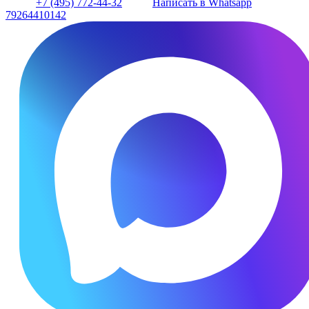
+7 (495) 772-44-32
Написать в Whatsapp
79264410142