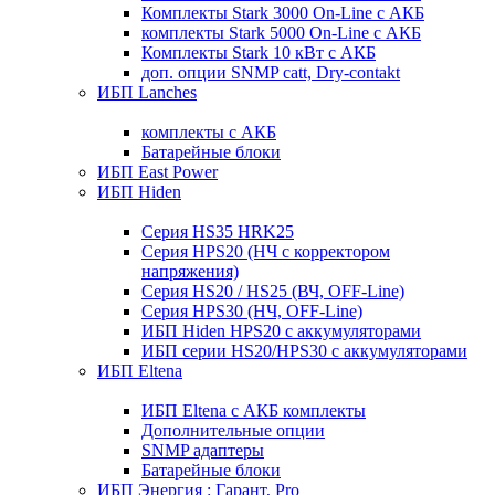
Комплекты Stark 3000 On-Line с АКБ
комплекты Stark 5000 On-Line с АКБ
Комплекты Stark 10 кВт с АКБ
доп. опции SNMP catt, Dry-contakt
ИБП Lanches
комплекты с АКБ
Батарейные блоки
ИБП East Power
ИБП Hiden
Серия HS35 HRK25
Серия HPS20 (НЧ с корректором
напряжения)
Серия HS20 / HS25 (ВЧ, OFF-Line)
Серия HPS30 (НЧ, OFF-Line)
ИБП Hiden HPS20 с аккумуляторами
ИБП серии HS20/HPS30 с аккумуляторами
ИБП Eltena
ИБП Eltena с АКБ комплекты
Дополнительные опции
SNMP адаптеры
Батарейные блоки
ИБП Энергия : Гарант, Pro