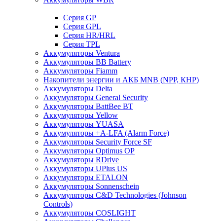
Cерия GP
Серия GPL
Серия HR/HRL
Серия TPL
Аккумуляторы Ventura
Аккумуляторы BB Battery
Аккумуляторы Fiamm
Накопители энергии и АКБ MNB (NPP, КНР)
Аккумуляторы Delta
Аккумуляторы General Security
Аккумуляторы BattBee BT
Аккумуляторы Yellow
Аккумуляторы YUASA
Аккумуляторы +A-LFA (Alarm Force)
Аккумуляторы Security Force SF
Аккумуляторы Optimus OP
Аккумуляторы RDrive
Аккумуляторы UPlus US
Аккумуляторы ETALON
Аккумуляторы Sonnenschein
Аккумуляторы С&D Technologies (Johnson
Controls)
Аккумуляторы COSLIGHT