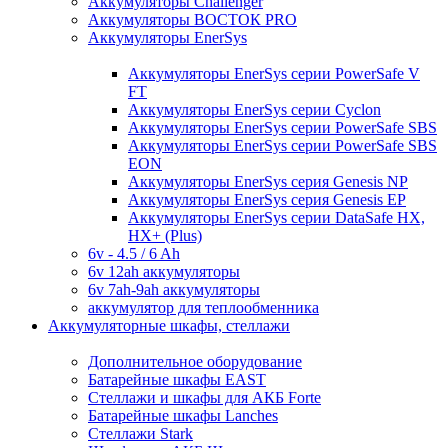
Аккумуляторы Challenger
Аккумуляторы ВОСТОК PRO
Аккумуляторы EnerSys
Аккумуляторы EnerSys серии PowerSafe V
FT
Аккумуляторы EnerSys серии Cyclon
Аккумуляторы EnerSys серии PowerSafe SBS
Аккумуляторы EnerSys серии PowerSafe SBS
EON
Аккумуляторы EnerSys серия Genesis NP
Аккумуляторы EnerSys серия Genesis EP
Аккумуляторы EnerSys серии DataSafe HX,
HX+ (Plus)
6v - 4.5 / 6 Ah
6v 12ah аккумуляторы
6v 7ah-9ah аккумуляторы
аккумулятор для теплообменника
Аккумуляторные шкафы, стеллажи
Дополнительное оборудование
Батарейные шкафы EAST
Стеллажи и шкафы для АКБ Forte
Батарейные шкафы Lanches
Стеллажи Stark