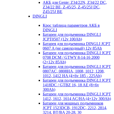
АКБ для Genie: Z34/22N, Z34/22 DC,
Z34/22 BE, Z-45/25, Z-45/25J DC,
Z45/25J BE
DINGLI
Крос таблица параметров АКБ в
DINGLI
Батареи для подъемника DINGLI
JCPT0507 (12v 100Ah)
Батарея для подъемника DINGLI JCPT
0607 A (не самоходный) 12v 85Ah
Батареи для подъемника DINGLI JCPT
0708 DCM / GTWY 8-14-16 2000
(2×12v 85Ah)
Батареи для подъемника DINGLI JCPT
0807AC, 0808HA, 1008, 1012, 1208,
1012, 1412 HA (4×6v 185 - 225Ah)
Батареи для подъемника DINGLI JCPT
1418DC / GTBZ 16, 18 AE (8×6v
300Ah)
Батареи для подъемника DINGLI JCPT
1412, 1612, 1614 AC/HA (4×12v 300Ah)
Батареи для мощных подъемников
JCPT 1523DCB, 1912DC, 2212, 2814,
3214, BT/BA 20-28, 30