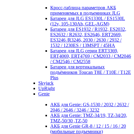
Кросc-таблица параметров АКБ
применяемых в подъемниках JLG
Батареи для JLG ES1330L / ES1530L
(12v, 105-130Ah, GEL-AGM)
Батареи для ES1932 / R1932, ES2032,
ES2632 / R2632, ES2646, ERT2669,
ES3246 /R3246, 2030 / 2630 / 2932 /
1532 / 1230ES / 13MSPT / 45HA
Батареи для JLG серии ERT3369,
ERT4069, ERT4769 / CM2033 / CM2046
/ CM2546 / CM2558
Батареи для вертикальных
подъёмников Toucan T8E / T10E / T12E
Plus
Skyjack
UpRight
Genie
АКБ для Genie: GS-1530 / 2032 / 2632 /
2046 / 2646 / 3246 / 3232
АКБ для Genie: TMZ-34/19, TZ-34/20,
TMZ-50/30 ,TZ-50
АКБ для Genie GR-8 / 12 / 15 / 16 / 20
(мобильные подъемники)