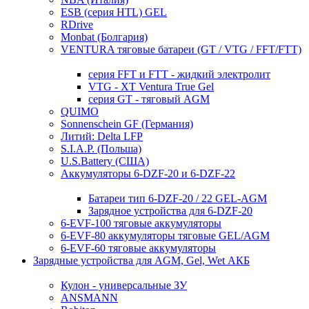
ESB (серия HTL) GEL
RDrive
Monbat (Болгария)
VENTURA тяговые батареи (GT / VTG / FFT/FTT)
серия FFT и FTT - жидкий электролит
VTG - XT Ventura True Gel
серия GT - тяговый AGM
QUIMO
Sonnenschein GF (Германия)
Литий: Delta LFP
S.I.A.P. (Польша)
U.S.Battery (США)
Аккумуляторы 6-DZF-20 и 6-DZF-22
Батареи тип 6-DZF-20 / 22 GEL-AGM
Зарядное устройства для 6-DZF-20
6-EVF-100 тяговые аккумуляторы
6-EVF-80 аккумуляторы тяговые GEL/AGM
6-EVF-60 тяговые аккумуляторы
Зарядные устройства для AGM, Gel, Wet АКБ
Кулон - универсальные ЗУ
ANSMANN