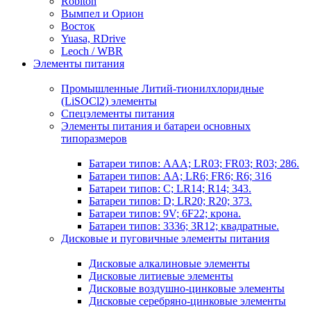
Robiton
Вымпел и Орион
Восток
Yuasa, RDrive
Leoch / WBR
Элементы питания
Промышленные Литий-тионилхлоридные
(LiSOCl2) элементы
Спецэлементы питания
Элементы питания и батареи основных
типоразмеров
Батареи типов: AAA; LR03; FR03; R03; 286.
Батареи типов: AA; LR6; FR6; R6; 316
Батареи типов: C; LR14; R14; 343.
Батареи типов: D; LR20; R20; 373.
Батареи типов: 9V; 6F22; крона.
Батареи типов: 3336; 3R12; квадратные.
Дисковые и пуговичные элементы питания
Дисковые алкалиновые элементы
Дисковые литиевые элементы
Дисковые воздушно-цинковые элементы
Дисковые серебряно-цинковые элементы