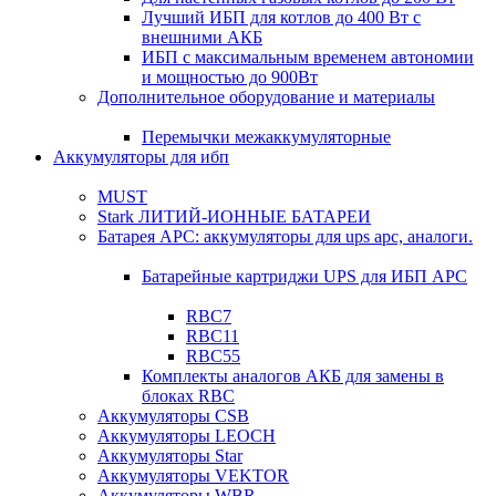
Лучший ИБП для котлов до 400 Вт с
внешними АКБ
ИБП с максимальным временем автономии
и мощностью до 900Вт
Дополнительное оборудование и материалы
Перемычки межаккумуляторные
Аккумуляторы для ибп
MUST
Stark ЛИТИЙ-ИОННЫЕ БАТАРЕИ
Батарея APC: аккумуляторы для ups apc, аналоги.
Батарейные картриджи UPS для ИБП APC
RBC7
RBC11
RBC55
Комплекты аналогов АКБ для замены в
блоках RBC
Аккумуляторы CSB
Аккумуляторы LEOCH
Аккумуляторы Star
Аккумуляторы VEKTOR
Аккумуляторы WBR