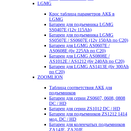
LGMG
Крос таблица параметров АКБ в
LGMG
Батареи для подъемника LGMG
SS0407E (12v 115Ah)
Батареи для подъемника LGMG
SS0507E / SS0607E (12v 150Ah по С20)
Батареи для LGMG AS0607E /
AS0608E (6v 225Ah по С20)
Батареи для LGMG AS0808E /
AS1012E / AS1212 (6v 240Ah по С20)
Батареи для LGMG AS1413E (6v 300Ah
по С20)
ZOOMLION
Таблица соответствия АКБ для
подъемников
Батареи для серии ZS0607, 0608, 0808
DC / HD
Батареи для серии ZS1012 DC / HD
Батареи для подъемников ZS1212 1414
мод. DC / HD
Батареи для коленчатых подъемников
ZA14JE, ZA20JE