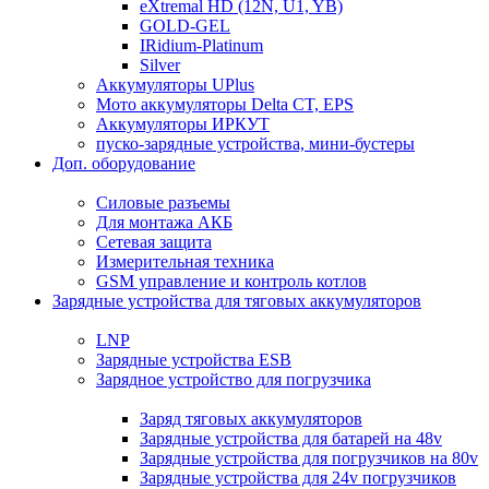
eXtremal HD (12N, U1, YB)
GOLD-GEL
IRidium-Platinum
Silver
Аккумуляторы UPlus
Мото аккумуляторы Delta CT, EPS
Аккумуляторы ИРКУТ
пуско-зарядные устройства, мини-бустеры
Доп. оборудование
Силовые разъемы
Для монтажа АКБ
Сетевая защита
Измерительная техника
GSM управление и контроль котлов
Зарядные устройства для тяговых аккумуляторов
LNP
Зарядные устройства ESB
Зарядное устройство для погрузчика
Заряд тяговых аккумуляторов
Зарядные устройства для батарей на 48v
Зарядные устройства для погрузчиков на 80v
Зарядные устройства для 24v погрузчиков