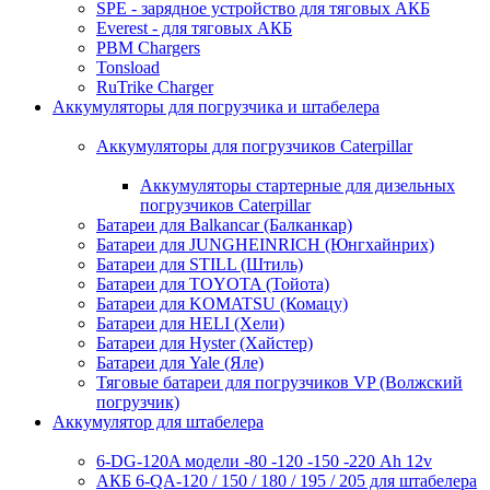
SPE - зарядное устройство для тяговых АКБ
Everest - для тяговых АКБ
PBM Chargers
Tonsload
RuTrike Charger
Аккумуляторы для погрузчика и штабелера
Аккумуляторы для погрузчиков Caterpillar
Аккумуляторы стартерные для дизельных
погрузчиков Caterpillar
Батареи для Balkancar (Балканкар)
Батареи для JUNGHEINRICH (Юнгхайнрих)
Батареи для STILL (Штиль)
Батареи для TOYOTA (Тойота)
Батареи для KOMATSU (Комацу)
Батареи для HELI (Хели)
Батареи для Hyster (Хайстер)
Батареи для Yale (Яле)
Тяговые батареи для погрузчиков VP (Волжский
погрузчик)
Аккумулятор для штабелера
6-DG-120A модели -80 -120 -150 -220 Ah 12v
АКБ 6-QA-120 / 150 / 180 / 195 / 205 для штабелера