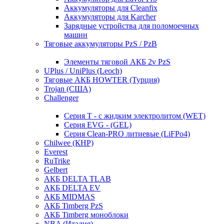
Аккумуляторы для Cleanfix
Аккумуляторы для Karcher
Зарядные устройства для поломоечных
машин
Тяговые аккумуляторы PzS / PzB
Элементы тяговой АКБ 2v PzS
UPlus / UniPlus (Leoch)
Тяговые АКБ HOWTER (Турция)
Trojan (США)
Challenger
Серия T - с жидким электролитом (WET)
Серия EVG - (GEL)
Серия Clean-PRO литиевые (LiFPo4)
Chilwee (КНР)
Everest
RuTrike
Gelbert
АКБ DELTA TLAB
АКБ DELTA EV
АКБ MIDMAS
АКБ Timberg PzS
АКБ Timberg моноблоки
NBA (Италия)