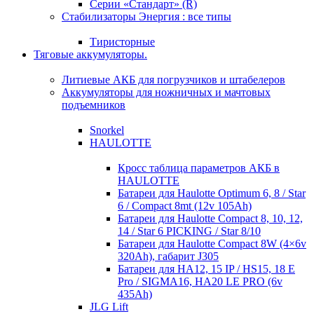
Серии «Стандарт» (R)
Стабилизаторы Энергия : все типы
Тиристорные
Тяговые аккумуляторы.
Литиевые АКБ для погрузчиков и штабелеров
Аккумуляторы для ножничных и мачтовых
подъемников
Snorkel
HAULOTTE
Кросc таблица параметров АКБ в
HAULOTTE
Батареи для Haulotte Optimum 6, 8 / Star
6 / Compact 8mt (12v 105Ah)
Батареи для Haulotte Compact 8, 10, 12,
14 / Star 6 PICKING / Star 8/10
Батареи для Haulotte Compact 8W (4×6v
320Ah), габарит J305
Батареи для HA12, 15 IP / HS15, 18 E
Pro / SIGMA16, HA20 LE PRO (6v
435Ah)
JLG Lift