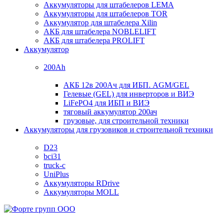
Аккумуляторы для штабелеров LEMA
Аккумуляторы для штабелеров TOR
Аккумулятор для штабелера Xilin
АКБ для штабелера NOBLELIFT
АКБ для штабелера PROLIFT
Аккумулятор
200Ah
АКБ 12в 200Ач для ИБП. AGM/GEL
Гелевые (GEL) для инверторов и ВИЭ
LiFePO4 для ИБП и ВИЭ
тяговый аккумулятор 200ач
грузовые, для строительной техники
Аккумуляторы для грузовиков и строительной техники
D23
bci31
truck-c
UniPlus
Аккумуляторы RDrive
Аккумуляторы MOLL