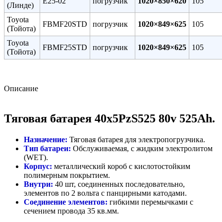
E25-02
погрузчик
1020×850×620
105
(Линде)
Toyota
FBMF20STD
погрузчик
1020×849×625
105
(Тойота)
Toyota
FBMF25STD
погрузчик
1020×849×625
105
(Тойота)
Описание
Тяговая батарея 40х5PzS525 80v 525Ah.
Назначение:
Тяговая батарея для электропогрузчика.
Тип батареи:
Обслуживаемая, с жидким электролитом
(WET).
Корпус:
металлический короб с кислотостойким
полимерным покрытием.
Внутри:
40 шт, соединенных последовательно,
элементов по 2 вольта с панцирными катодами.
Соединение элементов:
гибкими перемычками с
сечением провода 35 кв.мм.