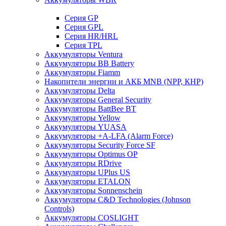
Cерия GP
Серия GPL
Серия HR/HRL
Серия TPL
Аккумуляторы Ventura
Аккумуляторы BB Battery
Аккумуляторы Fiamm
Накопители энергии и АКБ MNB (NPP, КНР)
Аккумуляторы Delta
Аккумуляторы General Security
Аккумуляторы BattBee BT
Аккумуляторы Yellow
Аккумуляторы YUASA
Аккумуляторы +A-LFA (Alarm Force)
Аккумуляторы Security Force SF
Аккумуляторы Optimus OP
Аккумуляторы RDrive
Аккумуляторы UPlus US
Аккумуляторы ETALON
Аккумуляторы Sonnenschein
Аккумуляторы С&D Technologies (Johnson
Controls)
Аккумуляторы COSLIGHT