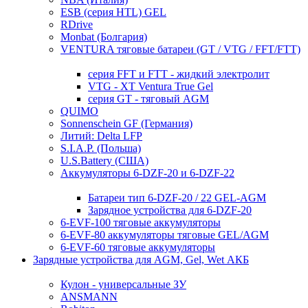
ESB (серия HTL) GEL
RDrive
Monbat (Болгария)
VENTURA тяговые батареи (GT / VTG / FFT/FTT)
серия FFT и FTT - жидкий электролит
VTG - XT Ventura True Gel
серия GT - тяговый AGM
QUIMO
Sonnenschein GF (Германия)
Литий: Delta LFP
S.I.A.P. (Польша)
U.S.Battery (США)
Аккумуляторы 6-DZF-20 и 6-DZF-22
Батареи тип 6-DZF-20 / 22 GEL-AGM
Зарядное устройства для 6-DZF-20
6-EVF-100 тяговые аккумуляторы
6-EVF-80 аккумуляторы тяговые GEL/AGM
6-EVF-60 тяговые аккумуляторы
Зарядные устройства для AGM, Gel, Wet АКБ
Кулон - универсальные ЗУ
ANSMANN