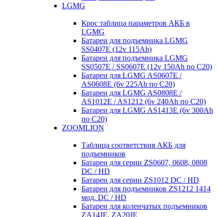
LGMG
Крос таблица параметров АКБ в
LGMG
Батареи для подъемника LGMG
SS0407E (12v 115Ah)
Батареи для подъемника LGMG
SS0507E / SS0607E (12v 150Ah по С20)
Батареи для LGMG AS0607E /
AS0608E (6v 225Ah по С20)
Батареи для LGMG AS0808E /
AS1012E / AS1212 (6v 240Ah по С20)
Батареи для LGMG AS1413E (6v 300Ah
по С20)
ZOOMLION
Таблица соответствия АКБ для
подъемников
Батареи для серии ZS0607, 0608, 0808
DC / HD
Батареи для серии ZS1012 DC / HD
Батареи для подъемников ZS1212 1414
мод. DC / HD
Батареи для коленчатых подъемников
ZA14JE, ZA20JE