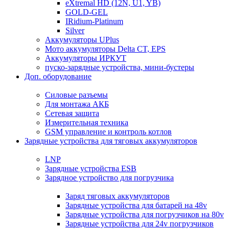
eXtremal HD (12N, U1, YB)
GOLD-GEL
IRidium-Platinum
Silver
Аккумуляторы UPlus
Мото аккумуляторы Delta CT, EPS
Аккумуляторы ИРКУТ
пуско-зарядные устройства, мини-бустеры
Доп. оборудование
Силовые разъемы
Для монтажа АКБ
Сетевая защита
Измерительная техника
GSM управление и контроль котлов
Зарядные устройства для тяговых аккумуляторов
LNP
Зарядные устройства ESB
Зарядное устройство для погрузчика
Заряд тяговых аккумуляторов
Зарядные устройства для батарей на 48v
Зарядные устройства для погрузчиков на 80v
Зарядные устройства для 24v погрузчиков