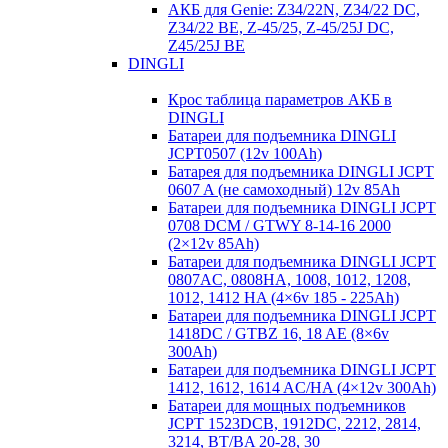
АКБ для Genie: Z34/22N, Z34/22 DC,
Z34/22 BE, Z-45/25, Z-45/25J DC,
Z45/25J BE
DINGLI
Крос таблица параметров АКБ в
DINGLI
Батареи для подъемника DINGLI
JCPT0507 (12v 100Ah)
Батарея для подъемника DINGLI JCPT
0607 A (не самоходный) 12v 85Ah
Батареи для подъемника DINGLI JCPT
0708 DCM / GTWY 8-14-16 2000
(2×12v 85Ah)
Батареи для подъемника DINGLI JCPT
0807AC, 0808HA, 1008, 1012, 1208,
1012, 1412 HA (4×6v 185 - 225Ah)
Батареи для подъемника DINGLI JCPT
1418DC / GTBZ 16, 18 AE (8×6v
300Ah)
Батареи для подъемника DINGLI JCPT
1412, 1612, 1614 AC/HA (4×12v 300Ah)
Батареи для мощных подъемников
JCPT 1523DCB, 1912DC, 2212, 2814,
3214, BT/BA 20-28, 30