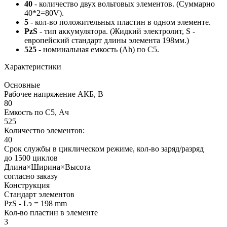
40
- количество двух вольтовых элементов. (Суммарно
40*2=80V).
5
- кол-во положительных пластин в одном элементе.
PzS
- тип аккумулятора. (Жидкий электролит, S -
европейский стандарт длины элемента 198мм.)
525
- номинальная емкость (Ah) по С5.
Характеристики
Основные
Рабочее напряжение АКБ, B
80
Емкость по С5, Ач
525
Количество элементов:
40
Срок службы в циклическом режиме, кол-во заряд/разряд
до 1500 циклов
Длина×Ширина×Высота
согласно заказу
Конструкция
Стандарт элементов
PzS - Lэ = 198 mm
Кол-во пластин в элементе
3