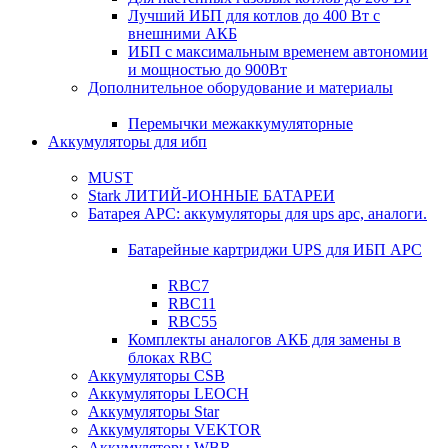
Лучший ИБП для котлов до 400 Вт с
внешними АКБ
ИБП с максимальным временем автономии
и мощностью до 900Вт
Дополнительное оборудование и материалы
Перемычки межаккумуляторные
Аккумуляторы для ибп
MUST
Stark ЛИТИЙ-ИОННЫЕ БАТАРЕИ
Батарея APC: аккумуляторы для ups apc, аналоги.
Батарейные картриджи UPS для ИБП APC
RBC7
RBC11
RBC55
Комплекты аналогов АКБ для замены в
блоках RBC
Аккумуляторы CSB
Аккумуляторы LEOCH
Аккумуляторы Star
Аккумуляторы VEKTOR
Аккумуляторы WBR