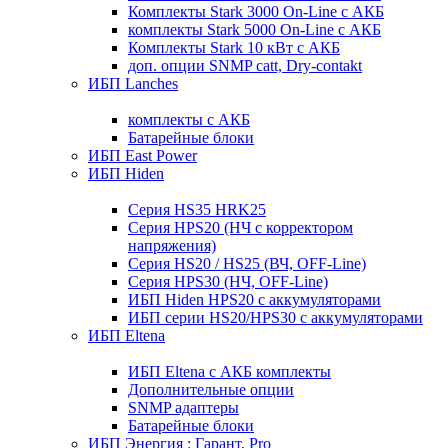
Комплекты Stark 3000 On-Line с АКБ
комплекты Stark 5000 On-Line с АКБ
Комплекты Stark 10 кВт с АКБ
доп. опции SNMP catt, Dry-contakt
ИБП Lanches
комплекты с АКБ
Батарейные блоки
ИБП East Power
ИБП Hiden
Серия HS35 HRK25
Серия HPS20 (НЧ с корректором
напряжения)
Серия HS20 / HS25 (ВЧ, OFF-Line)
Серия HPS30 (НЧ, OFF-Line)
ИБП Hiden HPS20 с аккумуляторами
ИБП серии HS20/HPS30 с аккумуляторами
ИБП Eltena
ИБП Eltena с АКБ комплекты
Дополнительные опции
SNMP адаптеры
Батарейные блоки
ИБП Энергия : Гарант, Pro