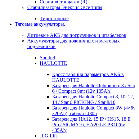
Серии «Стандарт» (R)
Стабилизаторы Энергия : все типы
Тиристорные
Тяговые аккумуляторы.
Литиевые АКБ для погрузчиков и штабелеров
Аккумуляторы для ножничных и мачтовых
подъемников
Snorkel
HAULOTTE
Кросc таблица параметров АКБ в
HAULOTTE
Батареи для Haulotte Optimum 6, 8 / Star
6 / Compact 8mt (12v 105Ah)
Батареи для Haulotte Compact 8, 10, 12,
14 / Star 6 PICKING / Star 8/10
Батареи для Haulotte Compact 8W (4×6v
320Ah), габарит J305
Батареи для HA12, 15 IP / HS15, 18 E
Pro / SIGMA16, HA20 LE PRO (6v
435Ah)
JLG Lift