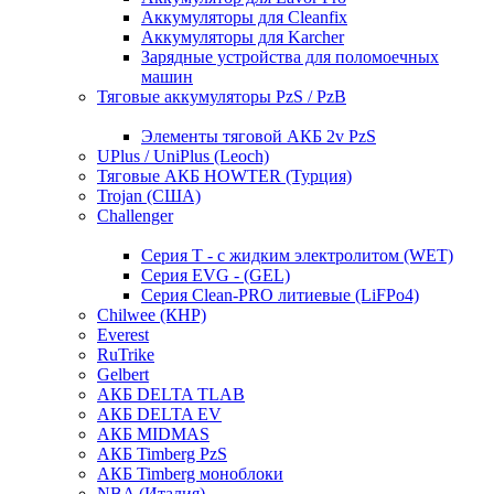
Аккумуляторы для Cleanfix
Аккумуляторы для Karcher
Зарядные устройства для поломоечных
машин
Тяговые аккумуляторы PzS / PzB
Элементы тяговой АКБ 2v PzS
UPlus / UniPlus (Leoch)
Тяговые АКБ HOWTER (Турция)
Trojan (США)
Challenger
Серия T - с жидким электролитом (WET)
Серия EVG - (GEL)
Серия Clean-PRO литиевые (LiFPo4)
Chilwee (КНР)
Everest
RuTrike
Gelbert
АКБ DELTA TLAB
АКБ DELTA EV
АКБ MIDMAS
АКБ Timberg PzS
АКБ Timberg моноблоки
NBA (Италия)