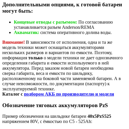
Дополнительными опциями, к готовой батареи
могут быть:
Концевые отводы с разъемом:
По согласованию
устанавливается разъем Anderson/REMA
Акваматик:
система оперативного долива воды.
Внимание!
В зависимости от исполнения, одна и та же
модель техники может оснащаться аккумуляторами
нескольких размеров и вариантов по емкости. Поэтому,
информация
только
о модели техники не дает однозначного
определения габарита и емкости используемого в ней
аккумулятора. Перед заказом новой батареи необходима
сверка габарита, веса и емкости по шильдику,
расположенному на боковой части заменяемой батареи. А в
случае невозможности, по документации (паспорту) к
эксплуатируемой технике.
Каталог с
подбором АКБ по производителю и модели
Обозначение тяговых аккумуляторов PzS
Пример обозначения на шильдике батареи
40х5PzS525
напряжением 80V, с ёмкостью по C5 - 525Ah: