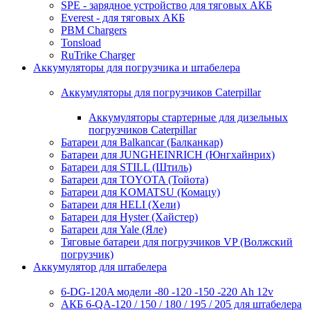
SPE - зарядное устройство для тяговых АКБ
Everest - для тяговых АКБ
PBM Chargers
Tonsload
RuTrike Charger
Аккумуляторы для погрузчика и штабелера
Аккумуляторы для погрузчиков Caterpillar
Аккумуляторы стартерные для дизельных
погрузчиков Caterpillar
Батареи для Balkancar (Балканкар)
Батареи для JUNGHEINRICH (Юнгхайнрих)
Батареи для STILL (Штиль)
Батареи для TOYOTA (Тойота)
Батареи для KOMATSU (Комацу)
Батареи для HELI (Хели)
Батареи для Hyster (Хайстер)
Батареи для Yale (Яле)
Тяговые батареи для погрузчиков VP (Волжский
погрузчик)
Аккумулятор для штабелера
6-DG-120A модели -80 -120 -150 -220 Ah 12v
АКБ 6-QA-120 / 150 / 180 / 195 / 205 для штабелера