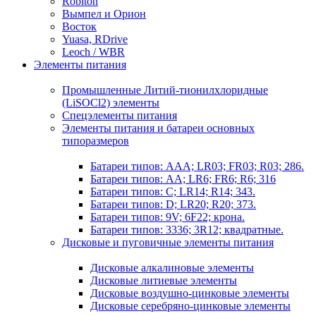
Robiton
Вымпел и Орион
Восток
Yuasa, RDrive
Leoch / WBR
Элементы питания
Промышленные Литий-тионилхлоридные
(LiSOCl2) элементы
Спецэлементы питания
Элементы питания и батареи основных
типоразмеров
Батареи типов: AAA; LR03; FR03; R03; 286.
Батареи типов: AA; LR6; FR6; R6; 316
Батареи типов: C; LR14; R14; 343.
Батареи типов: D; LR20; R20; 373.
Батареи типов: 9V; 6F22; крона.
Батареи типов: 3336; 3R12; квадратные.
Дисковые и пуговичные элементы питания
Дисковые алкалиновые элементы
Дисковые литиевые элементы
Дисковые воздушно-цинковые элементы
Дисковые серебряно-цинковые элементы