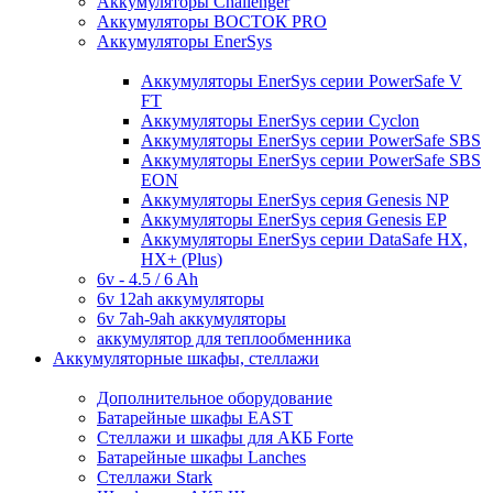
Аккумуляторы Challenger
Аккумуляторы ВОСТОК PRO
Аккумуляторы EnerSys
Аккумуляторы EnerSys серии PowerSafe V
FT
Аккумуляторы EnerSys серии Cyclon
Аккумуляторы EnerSys серии PowerSafe SBS
Аккумуляторы EnerSys серии PowerSafe SBS
EON
Аккумуляторы EnerSys серия Genesis NP
Аккумуляторы EnerSys серия Genesis EP
Аккумуляторы EnerSys серии DataSafe HX,
HX+ (Plus)
6v - 4.5 / 6 Ah
6v 12ah аккумуляторы
6v 7ah-9ah аккумуляторы
аккумулятор для теплообменника
Аккумуляторные шкафы, стеллажи
Дополнительное оборудование
Батарейные шкафы EAST
Стеллажи и шкафы для АКБ Forte
Батарейные шкафы Lanches
Стеллажи Stark