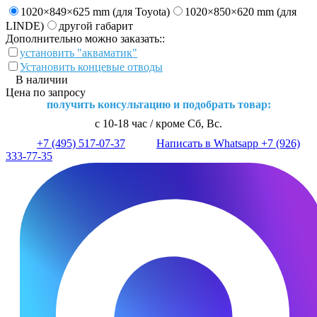
1020×849×625 mm (для Toyota)
1020×850×620 mm (для
LINDE)
другой габарит
Дополнительно можно заказать::
установить "акваматик"
Установить концевые отводы
В наличии
Цена по запросу
получить консультацию и подобрать товар:
с 10-18 час / кроме Сб, Вс.
+7 (495) 517-07-37
Написать в Whatsapp +7 (926)
333-77-35