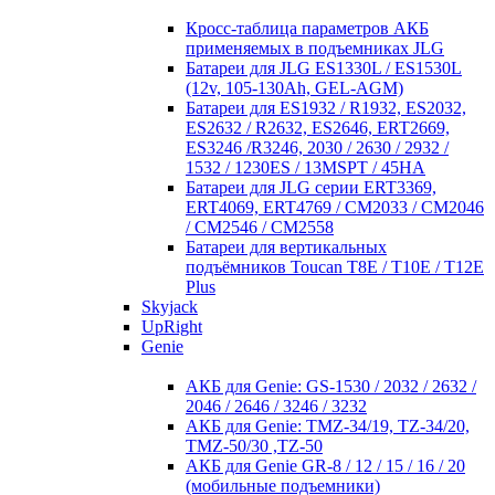
Кросc-таблица параметров АКБ
применяемых в подъемниках JLG
Батареи для JLG ES1330L / ES1530L
(12v, 105-130Ah, GEL-AGM)
Батареи для ES1932 / R1932, ES2032,
ES2632 / R2632, ES2646, ERT2669,
ES3246 /R3246, 2030 / 2630 / 2932 /
1532 / 1230ES / 13MSPT / 45HA
Батареи для JLG серии ERT3369,
ERT4069, ERT4769 / CM2033 / CM2046
/ CM2546 / CM2558
Батареи для вертикальных
подъёмников Toucan T8E / T10E / T12E
Plus
Skyjack
UpRight
Genie
АКБ для Genie: GS-1530 / 2032 / 2632 /
2046 / 2646 / 3246 / 3232
АКБ для Genie: TMZ-34/19, TZ-34/20,
TMZ-50/30 ,TZ-50
АКБ для Genie GR-8 / 12 / 15 / 16 / 20
(мобильные подъемники)