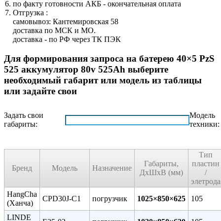
по факту готовности АКБ - окончательная оплата
Отгрузка :
самовывоз: Кантемировская 58
доставка по МСК и МО.
доставка - по РФ через ТК ПЭК
Для формирования запроса на батерею 40×5 PzS
525 аккумулятор 80v 525Ah выберите
необходимый габарит или модель из таблицы
или задайте свои
Задать свои
Модель
габариты:
техники:
Тип
Габариты,
пластин
Бренд
Модель
Назначение
ДxШxВ (мм)
/
элетрода
HangCha
CPD30J-C1
погрузчик
1025×850×625
105
(Ханча)
LINDE