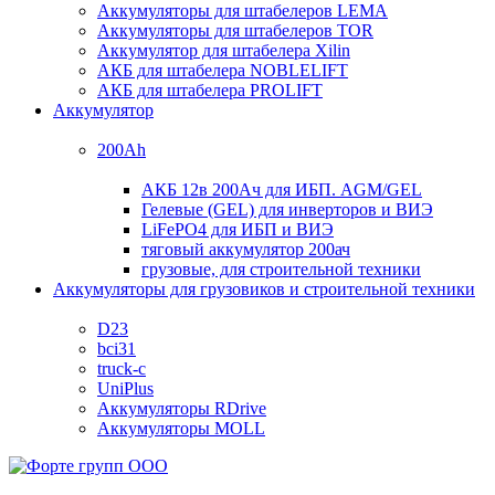
Аккумуляторы для штабелеров LEMA
Аккумуляторы для штабелеров TOR
Аккумулятор для штабелера Xilin
АКБ для штабелера NOBLELIFT
АКБ для штабелера PROLIFT
Аккумулятор
200Ah
АКБ 12в 200Ач для ИБП. AGM/GEL
Гелевые (GEL) для инверторов и ВИЭ
LiFePO4 для ИБП и ВИЭ
тяговый аккумулятор 200ач
грузовые, для строительной техники
Аккумуляторы для грузовиков и строительной техники
D23
bci31
truck-c
UniPlus
Аккумуляторы RDrive
Аккумуляторы MOLL