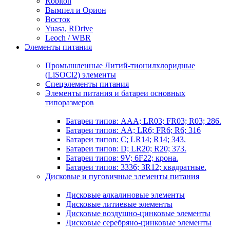
Robiton
Вымпел и Орион
Восток
Yuasa, RDrive
Leoch / WBR
Элементы питания
Промышленные Литий-тионилхлоридные
(LiSOCl2) элементы
Спецэлементы питания
Элементы питания и батареи основных
типоразмеров
Батареи типов: AAA; LR03; FR03; R03; 286.
Батареи типов: AA; LR6; FR6; R6; 316
Батареи типов: C; LR14; R14; 343.
Батареи типов: D; LR20; R20; 373.
Батареи типов: 9V; 6F22; крона.
Батареи типов: 3336; 3R12; квадратные.
Дисковые и пуговичные элементы питания
Дисковые алкалиновые элементы
Дисковые литиевые элементы
Дисковые воздушно-цинковые элементы
Дисковые серебряно-цинковые элементы