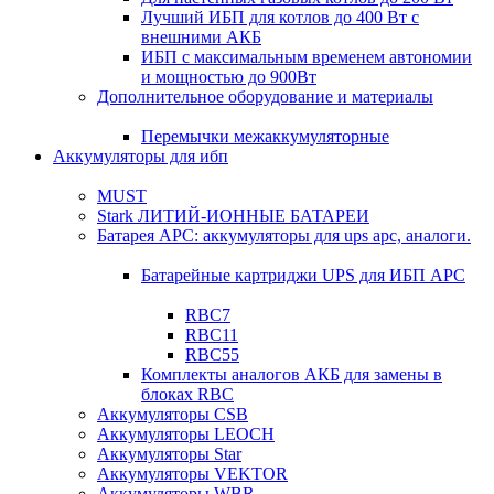
Лучший ИБП для котлов до 400 Вт с
внешними АКБ
ИБП с максимальным временем автономии
и мощностью до 900Вт
Дополнительное оборудование и материалы
Перемычки межаккумуляторные
Аккумуляторы для ибп
MUST
Stark ЛИТИЙ-ИОННЫЕ БАТАРЕИ
Батарея APC: аккумуляторы для ups apc, аналоги.
Батарейные картриджи UPS для ИБП APC
RBC7
RBC11
RBC55
Комплекты аналогов АКБ для замены в
блоках RBC
Аккумуляторы CSB
Аккумуляторы LEOCH
Аккумуляторы Star
Аккумуляторы VEKTOR
Аккумуляторы WBR