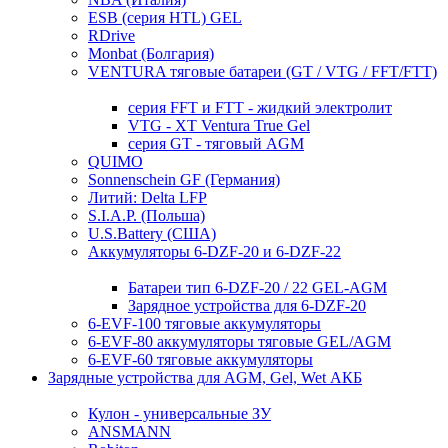
ESB (серия HTL) GEL
RDrive
Monbat (Болгария)
VENTURA тяговые батареи (GT / VTG / FFT/FTT)
серия FFT и FTT - жидкий электролит
VTG - XT Ventura True Gel
серия GT - тяговый AGM
QUIMO
Sonnenschein GF (Германия)
Литий: Delta LFP
S.I.A.P. (Польша)
U.S.Battery (США)
Аккумуляторы 6-DZF-20 и 6-DZF-22
Батареи тип 6-DZF-20 / 22 GEL-AGM
Зарядное устройства для 6-DZF-20
6-EVF-100 тяговые аккумуляторы
6-EVF-80 аккумуляторы тяговые GEL/AGM
6-EVF-60 тяговые аккумуляторы
Зарядные устройства для AGM, Gel, Wet АКБ
Кулон - универсальные ЗУ
ANSMANN