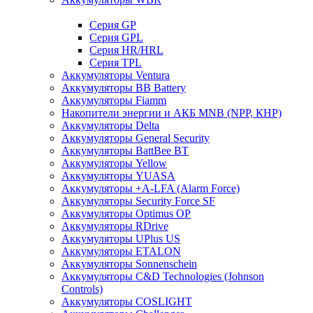
Cерия GP
Серия GPL
Серия HR/HRL
Серия TPL
Аккумуляторы Ventura
Аккумуляторы BB Battery
Аккумуляторы Fiamm
Накопители энергии и АКБ MNB (NPP, КНР)
Аккумуляторы Delta
Аккумуляторы General Security
Аккумуляторы BattBee BT
Аккумуляторы Yellow
Аккумуляторы YUASA
Аккумуляторы +A-LFA (Alarm Force)
Аккумуляторы Security Force SF
Аккумуляторы Optimus OP
Аккумуляторы RDrive
Аккумуляторы UPlus US
Аккумуляторы ETALON
Аккумуляторы Sonnenschein
Аккумуляторы С&D Technologies (Johnson
Controls)
Аккумуляторы COSLIGHT