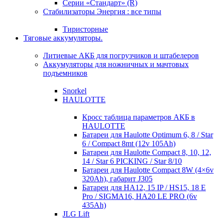
Серии «Стандарт» (R)
Стабилизаторы Энергия : все типы
Тиристорные
Тяговые аккумуляторы.
Литиевые АКБ для погрузчиков и штабелеров
Аккумуляторы для ножничных и мачтовых
подъемников
Snorkel
HAULOTTE
Кросc таблица параметров АКБ в
HAULOTTE
Батареи для Haulotte Optimum 6, 8 / Star
6 / Compact 8mt (12v 105Ah)
Батареи для Haulotte Compact 8, 10, 12,
14 / Star 6 PICKING / Star 8/10
Батареи для Haulotte Compact 8W (4×6v
320Ah), габарит J305
Батареи для HA12, 15 IP / HS15, 18 E
Pro / SIGMA16, HA20 LE PRO (6v
435Ah)
JLG Lift