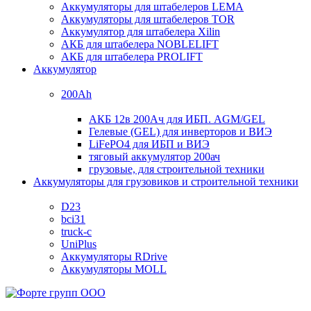
Аккумуляторы для штабелеров LEMA
Аккумуляторы для штабелеров TOR
Аккумулятор для штабелера Xilin
АКБ для штабелера NOBLELIFT
АКБ для штабелера PROLIFT
Аккумулятор
200Ah
АКБ 12в 200Ач для ИБП. AGM/GEL
Гелевые (GEL) для инверторов и ВИЭ
LiFePO4 для ИБП и ВИЭ
тяговый аккумулятор 200ач
грузовые, для строительной техники
Аккумуляторы для грузовиков и строительной техники
D23
bci31
truck-c
UniPlus
Аккумуляторы RDrive
Аккумуляторы MOLL