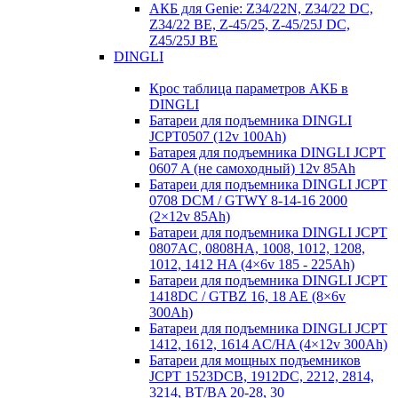
АКБ для Genie: Z34/22N, Z34/22 DC,
Z34/22 BE, Z-45/25, Z-45/25J DC,
Z45/25J BE
DINGLI
Крос таблица параметров АКБ в
DINGLI
Батареи для подъемника DINGLI
JCPT0507 (12v 100Ah)
Батарея для подъемника DINGLI JCPT
0607 A (не самоходный) 12v 85Ah
Батареи для подъемника DINGLI JCPT
0708 DCM / GTWY 8-14-16 2000
(2×12v 85Ah)
Батареи для подъемника DINGLI JCPT
0807AC, 0808HA, 1008, 1012, 1208,
1012, 1412 HA (4×6v 185 - 225Ah)
Батареи для подъемника DINGLI JCPT
1418DC / GTBZ 16, 18 AE (8×6v
300Ah)
Батареи для подъемника DINGLI JCPT
1412, 1612, 1614 AC/HA (4×12v 300Ah)
Батареи для мощных подъемников
JCPT 1523DCB, 1912DC, 2212, 2814,
3214, BT/BA 20-28, 30