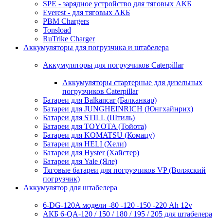
SPE - зарядное устройство для тяговых АКБ
Everest - для тяговых АКБ
PBM Chargers
Tonsload
RuTrike Charger
Аккумуляторы для погрузчика и штабелера
Аккумуляторы для погрузчиков Caterpillar
Аккумуляторы стартерные для дизельных
погрузчиков Caterpillar
Батареи для Balkancar (Балканкар)
Батареи для JUNGHEINRICH (Юнгхайнрих)
Батареи для STILL (Штиль)
Батареи для TOYOTA (Тойота)
Батареи для KOMATSU (Комацу)
Батареи для HELI (Хели)
Батареи для Hyster (Хайстер)
Батареи для Yale (Яле)
Тяговые батареи для погрузчиков VP (Волжский
погрузчик)
Аккумулятор для штабелера
6-DG-120A модели -80 -120 -150 -220 Ah 12v
АКБ 6-QA-120 / 150 / 180 / 195 / 205 для штабелера