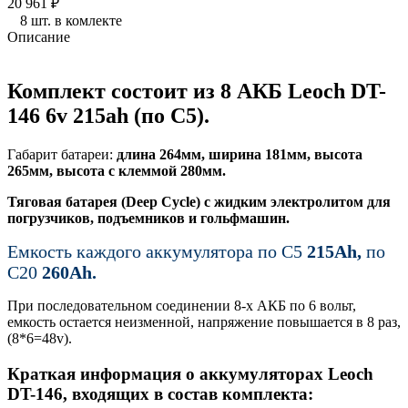
20 961
₽
8 шт. в комлекте
Описание
Комплект состоит из 8 АКБ
Leoch DT-
146
6v 215ah (по С5).
Габарит батареи:
длина 264мм, ширина 181мм, высота
265мм, высота с клеммой 280мм.
Тяговая батарея (Deep Cycle) с жидким электролитом для
погрузчиков, подъемников и гольфмашин.
Емкость каждого аккумулятора по С5
215Ah,
по
C20
260Ah.
При последовательном соединении 8-х АКБ по 6 вольт,
емкость остается неизменной, напряжение повышается в 8 раз,
(8*6=48v).
Краткая информация о аккумуляторах Leoch
DT-146, входящих в состав комплекта: