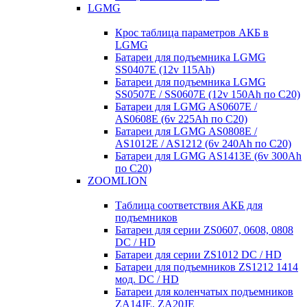
LGMG
Крос таблица параметров АКБ в
LGMG
Батареи для подъемника LGMG
SS0407E (12v 115Ah)
Батареи для подъемника LGMG
SS0507E / SS0607E (12v 150Ah по С20)
Батареи для LGMG AS0607E /
AS0608E (6v 225Ah по С20)
Батареи для LGMG AS0808E /
AS1012E / AS1212 (6v 240Ah по С20)
Батареи для LGMG AS1413E (6v 300Ah
по С20)
ZOOMLION
Таблица соответствия АКБ для
подъемников
Батареи для серии ZS0607, 0608, 0808
DC / HD
Батареи для серии ZS1012 DC / HD
Батареи для подъемников ZS1212 1414
мод. DC / HD
Батареи для коленчатых подъемников
ZA14JE, ZA20JE