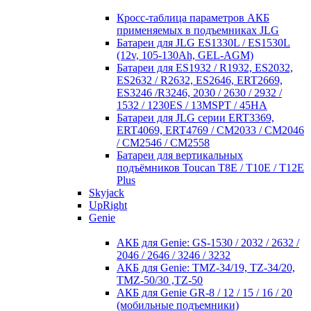
Кросc-таблица параметров АКБ
применяемых в подъемниках JLG
Батареи для JLG ES1330L / ES1530L
(12v, 105-130Ah, GEL-AGM)
Батареи для ES1932 / R1932, ES2032,
ES2632 / R2632, ES2646, ERT2669,
ES3246 /R3246, 2030 / 2630 / 2932 /
1532 / 1230ES / 13MSPT / 45HA
Батареи для JLG серии ERT3369,
ERT4069, ERT4769 / CM2033 / CM2046
/ CM2546 / CM2558
Батареи для вертикальных
подъёмников Toucan T8E / T10E / T12E
Plus
Skyjack
UpRight
Genie
АКБ для Genie: GS-1530 / 2032 / 2632 /
2046 / 2646 / 3246 / 3232
АКБ для Genie: TMZ-34/19, TZ-34/20,
TMZ-50/30 ,TZ-50
АКБ для Genie GR-8 / 12 / 15 / 16 / 20
(мобильные подъемники)