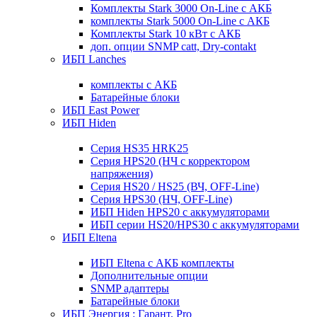
Комплекты Stark 3000 On-Line с АКБ
комплекты Stark 5000 On-Line с АКБ
Комплекты Stark 10 кВт с АКБ
доп. опции SNMP catt, Dry-contakt
ИБП Lanches
комплекты с АКБ
Батарейные блоки
ИБП East Power
ИБП Hiden
Серия HS35 HRK25
Серия HPS20 (НЧ с корректором
напряжения)
Серия HS20 / HS25 (ВЧ, OFF-Line)
Серия HPS30 (НЧ, OFF-Line)
ИБП Hiden HPS20 с аккумуляторами
ИБП серии HS20/HPS30 с аккумуляторами
ИБП Eltena
ИБП Eltena с АКБ комплекты
Дополнительные опции
SNMP адаптеры
Батарейные блоки
ИБП Энергия : Гарант, Pro