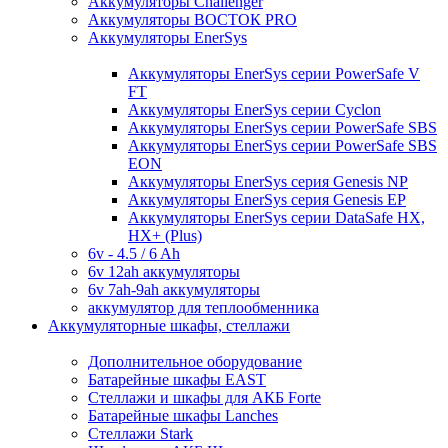
Аккумуляторы Challenger
Аккумуляторы ВОСТОК PRO
Аккумуляторы EnerSys
Аккумуляторы EnerSys серии PowerSafe V
FT
Аккумуляторы EnerSys серии Cyclon
Аккумуляторы EnerSys серии PowerSafe SBS
Аккумуляторы EnerSys серии PowerSafe SBS
EON
Аккумуляторы EnerSys серия Genesis NP
Аккумуляторы EnerSys серия Genesis EP
Аккумуляторы EnerSys серии DataSafe HX,
HX+ (Plus)
6v - 4.5 / 6 Ah
6v 12ah аккумуляторы
6v 7ah-9ah аккумуляторы
аккумулятор для теплообменника
Аккумуляторные шкафы, стеллажи
Дополнительное оборудование
Батарейные шкафы EAST
Стеллажи и шкафы для АКБ Forte
Батарейные шкафы Lanches
Стеллажи Stark