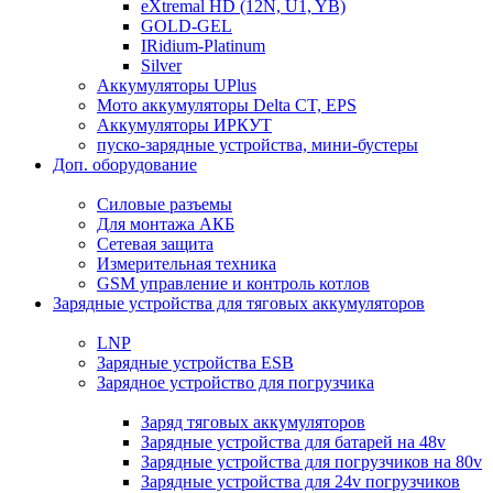
eXtremal HD (12N, U1, YB)
GOLD-GEL
IRidium-Platinum
Silver
Аккумуляторы UPlus
Мото аккумуляторы Delta CT, EPS
Аккумуляторы ИРКУТ
пуско-зарядные устройства, мини-бустеры
Доп. оборудование
Силовые разъемы
Для монтажа АКБ
Сетевая защита
Измерительная техника
GSM управление и контроль котлов
Зарядные устройства для тяговых аккумуляторов
LNP
Зарядные устройства ESB
Зарядное устройство для погрузчика
Заряд тяговых аккумуляторов
Зарядные устройства для батарей на 48v
Зарядные устройства для погрузчиков на 80v
Зарядные устройства для 24v погрузчиков