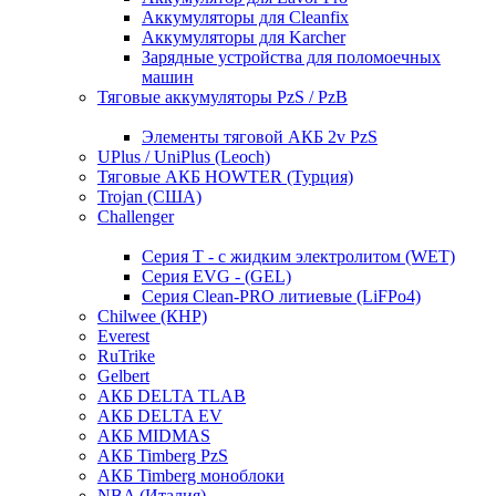
Аккумуляторы для Cleanfix
Аккумуляторы для Karcher
Зарядные устройства для поломоечных
машин
Тяговые аккумуляторы PzS / PzB
Элементы тяговой АКБ 2v PzS
UPlus / UniPlus (Leoch)
Тяговые АКБ HOWTER (Турция)
Trojan (США)
Challenger
Серия T - с жидким электролитом (WET)
Серия EVG - (GEL)
Серия Clean-PRO литиевые (LiFPo4)
Chilwee (КНР)
Everest
RuTrike
Gelbert
АКБ DELTA TLAB
АКБ DELTA EV
АКБ MIDMAS
АКБ Timberg PzS
АКБ Timberg моноблоки
NBA (Италия)