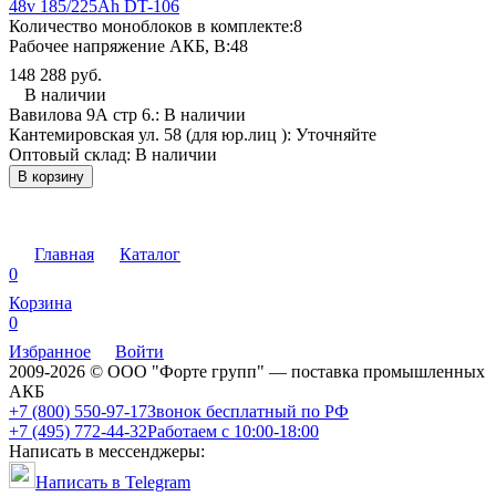
48v 185/225Ah DT-106
Количество моноблоков в комплекте:
8
Рабочее напряжение АКБ, B:
48
148 288 руб.
В наличии
Вавилова 9А стр 6.:
В наличии
Кантемировская ул. 58 (для юр.лиц ):
Уточняйте
Оптовый склад:
В наличии
В корзину
Главная
Каталог
0
Корзина
0
Избранное
Войти
2009-2026 © ООО "Форте групп" — поставка промышленных
АКБ
+7 (800) 550-97-17
Звонок бесплатный по РФ
+7 (495) 772-44-32
Работаем с 10:00-18:00
Написать в мессенджеры:
Написать в Telegram