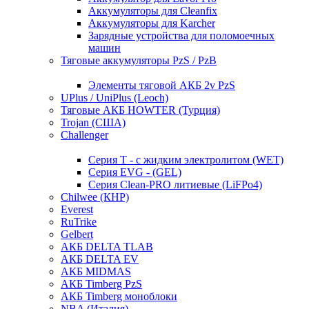
Аккумуляторы для Cleanfix
Аккумуляторы для Karcher
Зарядные устройства для поломоечных
машин
Тяговые аккумуляторы PzS / PzB
Элементы тяговой АКБ 2v PzS
UPlus / UniPlus (Leoch)
Тяговые АКБ HOWTER (Турция)
Trojan (США)
Challenger
Серия T - с жидким электролитом (WET)
Серия EVG - (GEL)
Серия Clean-PRO литиевые (LiFPo4)
Chilwee (КНР)
Everest
RuTrike
Gelbert
АКБ DELTA TLAB
АКБ DELTA EV
АКБ MIDMAS
АКБ Timberg PzS
АКБ Timberg моноблоки
NBA (Италия)