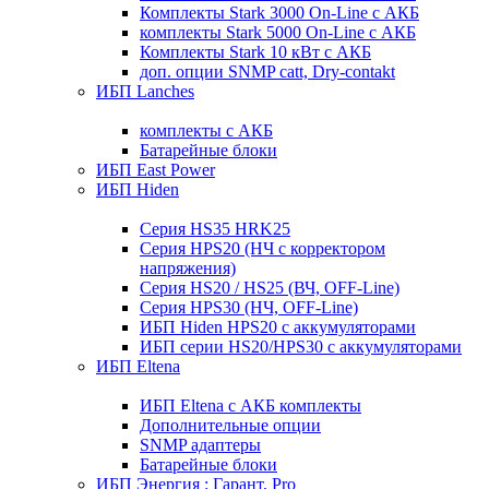
Комплекты Stark 3000 On-Line с АКБ
комплекты Stark 5000 On-Line с АКБ
Комплекты Stark 10 кВт с АКБ
доп. опции SNMP catt, Dry-contakt
ИБП Lanches
комплекты с АКБ
Батарейные блоки
ИБП East Power
ИБП Hiden
Серия HS35 HRK25
Серия HPS20 (НЧ с корректором
напряжения)
Серия HS20 / HS25 (ВЧ, OFF-Line)
Серия HPS30 (НЧ, OFF-Line)
ИБП Hiden HPS20 с аккумуляторами
ИБП серии HS20/HPS30 с аккумуляторами
ИБП Eltena
ИБП Eltena с АКБ комплекты
Дополнительные опции
SNMP адаптеры
Батарейные блоки
ИБП Энергия : Гарант, Pro