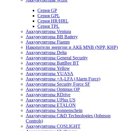
Cерия GP
Серия GPL
Серия HR/HRL
Серия TPL
Аккумуляторы Ventura
Аккумуляторы BB Battery
Аккумуляторы Fiamm
Накопители энергии и АКБ MNB (NPP, КНР)
Аккумуляторы Delta
Аккумуляторы General Security
Аккумуляторы BattBee BT
Аккумуляторы Yellow
Аккумуляторы YUASA
Аккумуляторы +A-LFA (Alarm Force)
Аккумуляторы Security Force SF
Аккумуляторы Optimus OP
Аккумуляторы RDrive
Аккумуляторы UPlus US
Аккумуляторы ETALON
Аккумуляторы Sonnenschein
Аккумуляторы С&D Technologies (Johnson
Controls)
Аккумуляторы COSLIGHT