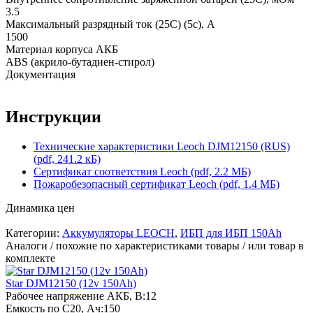
3.5
Максимальный разрядный ток (25С) (5с), А
1500
Материал корпуса АКБ
ABS (акрило-бутадиен-стирол)
Документация
Инструкции
Технические характеристики Leoch DJM12150 (RUS)
(pdf, 241.2 кБ)
Сертификат соответствия Leoch (pdf, 2.2 МБ)
Пожаробезопасный сертификат Leoch (pdf, 1.4 МБ)
Динамика цен
Категории:
Аккумуляторы LEOCH
,
ИБП для ИБП 150Ah
Аналоги / похожие по характеристиками товары / или товар в
комплекте
Star DJM12150 (12v 150Ah)
Рабочее напряжение АКБ, B:
12
Емкость по С20, Ач:
150