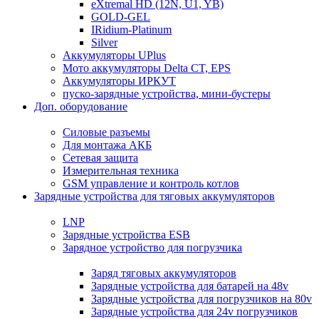
eXtremal HD (12N, U1, YB)
GOLD-GEL
IRidium-Platinum
Silver
Аккумуляторы UPlus
Мото аккумуляторы Delta CT, EPS
Аккумуляторы ИРКУТ
пуско-зарядные устройства, мини-бустеры
Доп. оборудование
Силовые разъемы
Для монтажа АКБ
Сетевая защита
Измерительная техника
GSM управление и контроль котлов
Зарядные устройства для тяговых аккумуляторов
LNP
Зарядные устройства ESB
Зарядное устройство для погрузчика
Заряд тяговых аккумуляторов
Зарядные устройства для батарей на 48v
Зарядные устройства для погрузчиков на 80v
Зарядные устройства для 24v погрузчиков