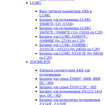
LGMG
Крос таблица параметров АКБ в
LGMG
Батареи для подъемника LGMG
SS0407E (12v 115Ah)
Батареи для подъемника LGMG
SS0507E / SS0607E (12v 150Ah по С20)
Батареи для LGMG AS0607E /
AS0608E (6v 225Ah по С20)
Батареи для LGMG AS0808E /
AS1012E / AS1212 (6v 240Ah по С20)
Батареи для LGMG AS1413E (6v 300Ah
по С20)
ZOOMLION
Таблица соответствия АКБ для
подъемников
Батареи для серии ZS0607, 0608, 0808
DC / HD
Батареи для серии ZS1012 DC / HD
Батареи для подъемников ZS1212 1414
мод. DC / HD
Батареи для коленчатых подъемников
ZA14JE, ZA20JE