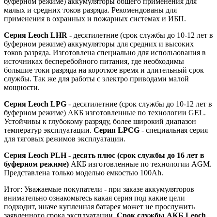
буферном режиме) аккумуляторы общего применения для
малых и средних токов разряда. Рекомендованы для
применения в охранных и пожарных системах и ИБП.
Серия Leoch LHR -
десятилетние (срок службы до 10-12 лет в
буферном режиме) аккумуляторы для средних и высоких
токов разряда. Изготовлена специально для использования в
источниках бесперебойного питания, где необходимы
большие токи разряда на короткое время и длительный срок
службы. Так же для работы с электро приводами малой
мощности.
Серия Leoch LPG
- десятилетние (срок службы до 10-12 лет в
буферном режиме) АКБ изготовленные по технологии GEL.
Устойчивы к глубокому разряду, более широкий диапазон
температур эксплуатации.
Серия LPCG
- специальная серия
для тяговых режимов эксплуатации.
Серия Leoch PLH - десять плюс (срок службы до 16 лет в
буферном режиме)
АКБ изготовленные по технологии AGM.
Представлена только моделью емкостью 100Ah.
Итог: Уважаемые покупатели - при заказе аккумуляторов
внимательно ознакомьтесь какая серия под какие цели
подходит, иначе купленная батарея может не прослужить
заявленного срока эксплуатации.
Срок службы АКБ Leoch