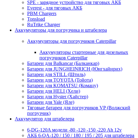
SPE - зарядное устройство для тяговых АКБ
Everest - для тяговых АКБ
PBM Chargers
Tonsload
RuTrike Charger
Аккумуляторы для погрузчика и штабелера
Аккумуляторы для погрузчиков Caterpillar
Аккумуляторы стартерные для дизельных
погрузчиков Caterpillar
Батареи для Balkancar (Балканкар)
Батареи для JUNGHEINRICH (Юнгхайнрих)
Батареи для STILL (Штиль)
Батареи для TOYOTA (Тойота)
Батареи для KOMATSU (Комацу)
Батареи для HELI (Хели)
Батареи для Hyster (Хайстер)
Батареи для Yale (Яле)
Тяговые батареи для погрузчиков VP (Волжский
погрузчик)
Аккумулятор для штабелера
6-DG-120A модели -80 -120 -150 -220 Ah 12v
АКБ 6-QA-120 / 150 / 180 / 195 / 205 для штабелера