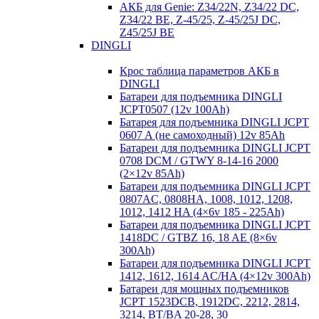
АКБ для Genie: Z34/22N, Z34/22 DC,
Z34/22 BE, Z-45/25, Z-45/25J DC,
Z45/25J BE
DINGLI
Крос таблица параметров АКБ в
DINGLI
Батареи для подъемника DINGLI
JCPT0507 (12v 100Ah)
Батарея для подъемника DINGLI JCPT
0607 A (не самоходный) 12v 85Ah
Батареи для подъемника DINGLI JCPT
0708 DCM / GTWY 8-14-16 2000
(2×12v 85Ah)
Батареи для подъемника DINGLI JCPT
0807AC, 0808HA, 1008, 1012, 1208,
1012, 1412 HA (4×6v 185 - 225Ah)
Батареи для подъемника DINGLI JCPT
1418DC / GTBZ 16, 18 AE (8×6v
300Ah)
Батареи для подъемника DINGLI JCPT
1412, 1612, 1614 AC/HA (4×12v 300Ah)
Батареи для мощных подъемников
JCPT 1523DCB, 1912DC, 2212, 2814,
3214, BT/BA 20-28, 30