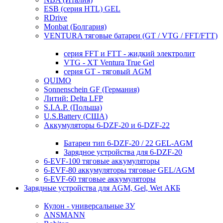
ESB (серия HTL) GEL
RDrive
Monbat (Болгария)
VENTURA тяговые батареи (GT / VTG / FFT/FTT)
серия FFT и FTT - жидкий электролит
VTG - XT Ventura True Gel
серия GT - тяговый AGM
QUIMO
Sonnenschein GF (Германия)
Литий: Delta LFP
S.I.A.P. (Польша)
U.S.Battery (США)
Аккумуляторы 6-DZF-20 и 6-DZF-22
Батареи тип 6-DZF-20 / 22 GEL-AGM
Зарядное устройства для 6-DZF-20
6-EVF-100 тяговые аккумуляторы
6-EVF-80 аккумуляторы тяговые GEL/AGM
6-EVF-60 тяговые аккумуляторы
Зарядные устройства для AGM, Gel, Wet АКБ
Кулон - универсальные ЗУ
ANSMANN