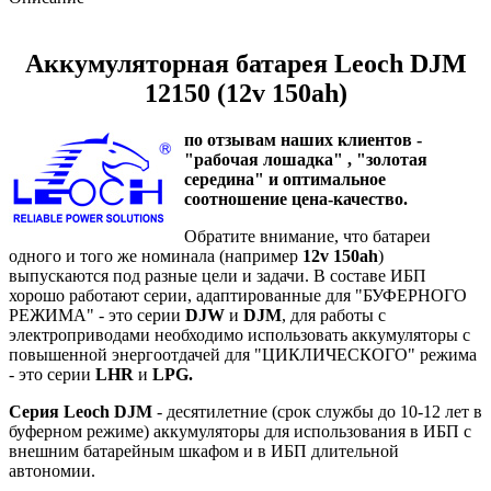
Аккумуляторная батарея Leoch DJM
12150 (12v 150ah)
по отзывам наших клиентов -
"рабочая лошадка" , "золотая
середина" и оптимальное
соотношение цена-качество.
Обратите внимание, что батареи
одного и того же номинала (например
12v 150ah
)
выпускаются под разные цели и задачи. В составе ИБП
хорошо работают серии, адаптированные для "БУФЕРНОГО
РЕЖИМА" - это серии
DJW
и
DJM
, для работы с
электроприводами необходимо использовать аккумуляторы с
повышенной энергоотдачей для "ЦИКЛИЧЕСКОГО" режима
- это серии
LHR
и
LPG.
Серия Leoch DJM
- десятилетние (срок службы до 10-12 лет в
буферном режиме) аккумуляторы для использования в ИБП с
внешним батарейным шкафом и в ИБП длительной
автономии.