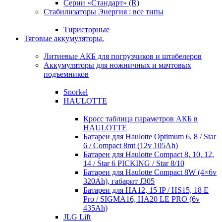
Серии «Стандарт» (R)
Стабилизаторы Энергия : все типы
Тиристорные
Тяговые аккумуляторы.
Литиевые АКБ для погрузчиков и штабелеров
Аккумуляторы для ножничных и мачтовых
подъемников
Snorkel
HAULOTTE
Кросc таблица параметров АКБ в
HAULOTTE
Батареи для Haulotte Optimum 6, 8 / Star
6 / Compact 8mt (12v 105Ah)
Батареи для Haulotte Compact 8, 10, 12,
14 / Star 6 PICKING / Star 8/10
Батареи для Haulotte Compact 8W (4×6v
320Ah), габарит J305
Батареи для HA12, 15 IP / HS15, 18 E
Pro / SIGMA16, HA20 LE PRO (6v
435Ah)
JLG Lift