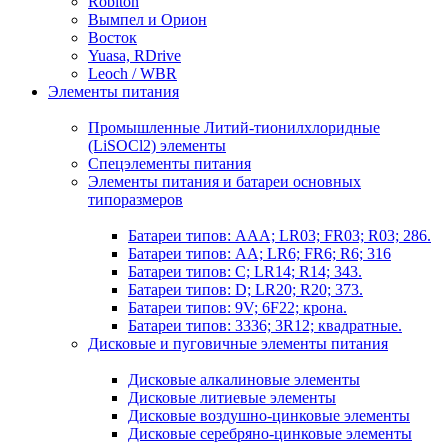
Robiton
Вымпел и Орион
Восток
Yuasa, RDrive
Leoch / WBR
Элементы питания
Промышленные Литий-тионилхлоридные
(LiSOCl2) элементы
Спецэлементы питания
Элементы питания и батареи основных
типоразмеров
Батареи типов: AAA; LR03; FR03; R03; 286.
Батареи типов: AA; LR6; FR6; R6; 316
Батареи типов: C; LR14; R14; 343.
Батареи типов: D; LR20; R20; 373.
Батареи типов: 9V; 6F22; крона.
Батареи типов: 3336; 3R12; квадратные.
Дисковые и пуговичные элементы питания
Дисковые алкалиновые элементы
Дисковые литиевые элементы
Дисковые воздушно-цинковые элементы
Дисковые серебряно-цинковые элементы