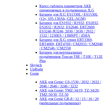
Кросc-таблица параметров АКБ
применяемых в подъемниках JLG
Батареи для JLG ES1330L / ES1530L
(12v, 105-130Ah, GEL-AGM)
Батареи для ES1932 / R1932, ES2032,
ES2632 / R2632, ES2646, ERT2669,
ES3246 /R3246, 2030 / 2630 / 2932 /
1532 / 1230ES / 13MSPT / 45HA
Батареи для JLG серии ERT3369,
ERT4069, ERT4769 / CM2033 / CM2046
/ CM2546 / CM2558
Батареи для вертикальных
подъёмников Toucan T8E / T10E / T12E
Plus
Skyjack
UpRight
Genie
АКБ для Genie: GS-1530 / 2032 / 2632 /
2046 / 2646 / 3246 / 3232
АКБ для Genie: TMZ-34/19, TZ-34/20,
TMZ-50/30 ,TZ-50
АКБ для Genie GR-8 / 12 / 15 / 16 / 20
(мобильные подъемники)