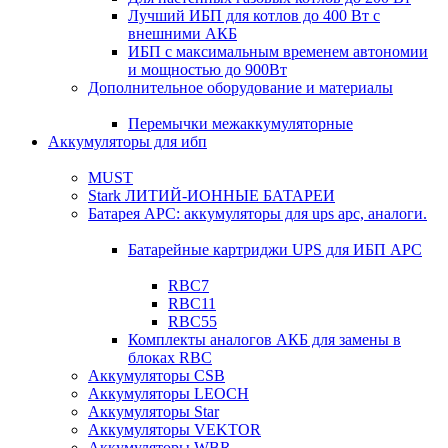
Лучший ИБП для котлов до 400 Вт с
внешними АКБ
ИБП с максимальным временем автономии
и мощностью до 900Вт
Дополнительное оборудование и материалы
Перемычки межаккумуляторные
Аккумуляторы для ибп
MUST
Stark ЛИТИЙ-ИОННЫЕ БАТАРЕИ
Батарея APC: аккумуляторы для ups apc, аналоги.
Батарейные картриджи UPS для ИБП APC
RBC7
RBC11
RBC55
Комплекты аналогов АКБ для замены в
блоках RBC
Аккумуляторы CSB
Аккумуляторы LEOCH
Аккумуляторы Star
Аккумуляторы VEKTOR
Аккумуляторы WBR