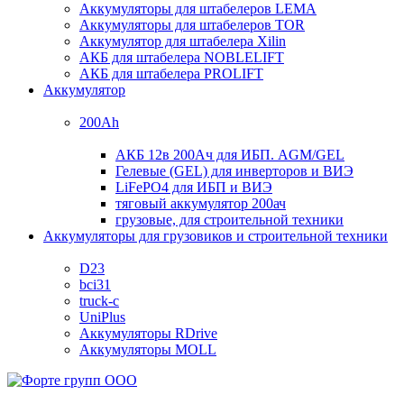
Аккумуляторы для штабелеров LEMA
Аккумуляторы для штабелеров TOR
Аккумулятор для штабелера Xilin
АКБ для штабелера NOBLELIFT
АКБ для штабелера PROLIFT
Аккумулятор
200Ah
АКБ 12в 200Ач для ИБП. AGM/GEL
Гелевые (GEL) для инверторов и ВИЭ
LiFePO4 для ИБП и ВИЭ
тяговый аккумулятор 200ач
грузовые, для строительной техники
Аккумуляторы для грузовиков и строительной техники
D23
bci31
truck-c
UniPlus
Аккумуляторы RDrive
Аккумуляторы MOLL