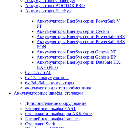
Аккумуляторы Challenger
Аккумуляторы ВОСТОК PRO
Аккумуляторы EnerSys
Аккумуляторы EnerSys серии PowerSafe V
FT
Аккумуляторы EnerSys серии Cyclon
Аккумуляторы EnerSys серии PowerSafe SBS
Аккумуляторы EnerSys серии PowerSafe SBS
EON
Аккумуляторы EnerSys серия Genesis NP
Аккумуляторы EnerSys серия Genesis EP
Аккумуляторы EnerSys серии DataSafe HX,
HX+ (Plus)
6v - 4.5 / 6 Ah
6v 12ah аккумуляторы
6v 7ah-9ah аккумуляторы
аккумулятор для теплообменника
Аккумуляторные шкафы, стеллажи
Дополнительное оборудование
Батарейные шкафы EAST
Стеллажи и шкафы для АКБ Forte
Батарейные шкафы Lanches
Стеллажи Stark