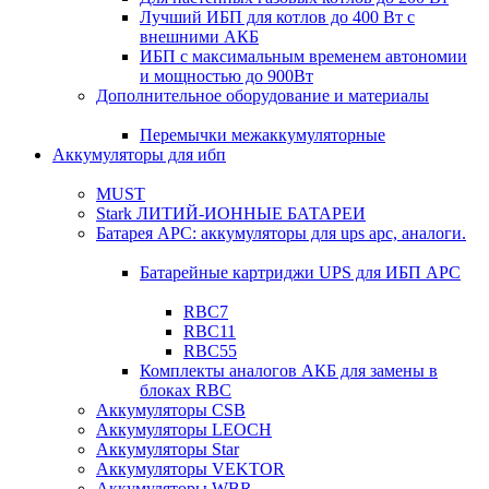
Лучший ИБП для котлов до 400 Вт с
внешними АКБ
ИБП с максимальным временем автономии
и мощностью до 900Вт
Дополнительное оборудование и материалы
Перемычки межаккумуляторные
Аккумуляторы для ибп
MUST
Stark ЛИТИЙ-ИОННЫЕ БАТАРЕИ
Батарея APC: аккумуляторы для ups apc, аналоги.
Батарейные картриджи UPS для ИБП APC
RBC7
RBC11
RBC55
Комплекты аналогов АКБ для замены в
блоках RBC
Аккумуляторы CSB
Аккумуляторы LEOCH
Аккумуляторы Star
Аккумуляторы VEKTOR
Аккумуляторы WBR