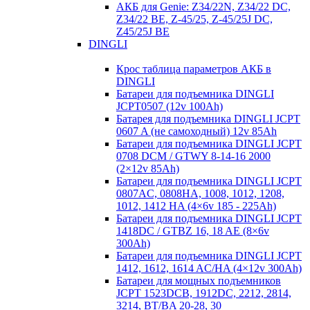
АКБ для Genie: Z34/22N, Z34/22 DC,
Z34/22 BE, Z-45/25, Z-45/25J DC,
Z45/25J BE
DINGLI
Крос таблица параметров АКБ в
DINGLI
Батареи для подъемника DINGLI
JCPT0507 (12v 100Ah)
Батарея для подъемника DINGLI JCPT
0607 A (не самоходный) 12v 85Ah
Батареи для подъемника DINGLI JCPT
0708 DCM / GTWY 8-14-16 2000
(2×12v 85Ah)
Батареи для подъемника DINGLI JCPT
0807AC, 0808HA, 1008, 1012, 1208,
1012, 1412 HA (4×6v 185 - 225Ah)
Батареи для подъемника DINGLI JCPT
1418DC / GTBZ 16, 18 AE (8×6v
300Ah)
Батареи для подъемника DINGLI JCPT
1412, 1612, 1614 AC/HA (4×12v 300Ah)
Батареи для мощных подъемников
JCPT 1523DCB, 1912DC, 2212, 2814,
3214, BT/BA 20-28, 30