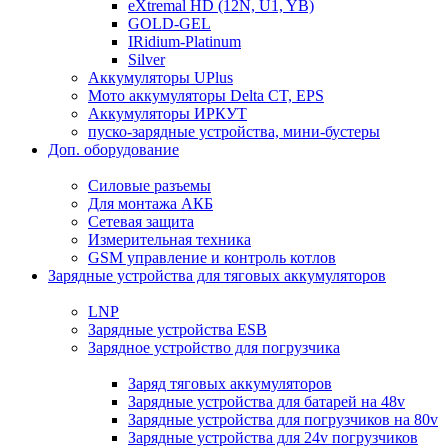
eXtremal HD (12N, U1, YB)
GOLD-GEL
IRidium-Platinum
Silver
Аккумуляторы UPlus
Мото аккумуляторы Delta CT, EPS
Аккумуляторы ИРКУТ
пуско-зарядные устройства, мини-бустеры
Доп. оборудование
Силовые разъемы
Для монтажа АКБ
Сетевая защита
Измерительная техника
GSM управление и контроль котлов
Зарядные устройства для тяговых аккумуляторов
LNP
Зарядные устройства ESB
Зарядное устройство для погрузчика
Заряд тяговых аккумуляторов
Зарядные устройства для батарей на 48v
Зарядные устройства для погрузчиков на 80v
Зарядные устройства для 24v погрузчиков