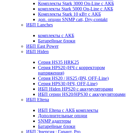
Комплекты Stark 3000 On-Line с АКБ
комплекты Stark 5000 On-Line с АКБ
Комплекты Stark 10 кВт с АКБ
доп. опции SNMP catt, Dry-contakt
ИБП Lanches
комплекты с АКБ
Батарейные блоки
ИБП East Power
ИБП Hiden
Серия HS35 HRK25
Серия HPS20 (НЧ с корректором
напряжения)
Серия HS20 / HS25 (ВЧ, OFF-Line)
Серия HPS30 (НЧ, OFF-Line)
ИБП Hiden HPS20 с аккумуляторами
ИБП серии HS20/HPS30 с аккумуляторами
ИБП Eltena
ИБП Eltena с АКБ комплекты
Дополнительные опции
SNMP адаптеры
Батарейные блоки
ИБП Энергия : Гарант, Pro