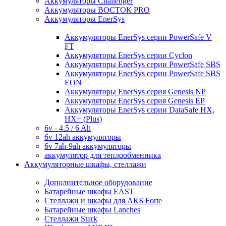
Аккумуляторы Challenger
Аккумуляторы ВОСТОК PRO
Аккумуляторы EnerSys
Аккумуляторы EnerSys серии PowerSafe V
FT
Аккумуляторы EnerSys серии Cyclon
Аккумуляторы EnerSys серии PowerSafe SBS
Аккумуляторы EnerSys серии PowerSafe SBS
EON
Аккумуляторы EnerSys серия Genesis NP
Аккумуляторы EnerSys серия Genesis EP
Аккумуляторы EnerSys серии DataSafe HX,
HX+ (Plus)
6v - 4.5 / 6 Ah
6v 12ah аккумуляторы
6v 7ah-9ah аккумуляторы
аккумулятор для теплообменника
Аккумуляторные шкафы, стеллажи
Дополнительное оборудование
Батарейные шкафы EAST
Стеллажи и шкафы для АКБ Forte
Батарейные шкафы Lanches
Стеллажи Stark