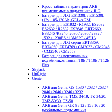
Кросc-таблица параметров АКБ
применяемых в подъемниках JLG
Батареи для JLG ES1330L / ES1530L
(12v, 105-130Ah, GEL-AGM)
Батареи для ES1932 / R1932, ES2032,
ES2632 / R2632, ES2646, ERT2669,
ES3246 /R3246, 2030 / 2630 / 2932 /
1532 / 1230ES / 13MSPT / 45HA
Батареи для JLG серии ERT3369,
ERT4069, ERT4769 / CM2033 / CM2046
/ CM2546 / CM2558
Батареи для вертикальных
подъёмников Toucan T8E / T10E / T12E
Plus
Skyjack
UpRight
Genie
АКБ для Genie: GS-1530 / 2032 / 2632 /
2046 / 2646 / 3246 / 3232
АКБ для Genie: TMZ-34/19, TZ-34/20,
TMZ-50/30 ,TZ-50
АКБ для Genie GR-8 / 12 / 15 / 16 / 20
(мобильные подъемники)