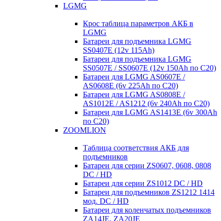
LGMG
Крос таблица параметров АКБ в
LGMG
Батареи для подъемника LGMG
SS0407E (12v 115Ah)
Батареи для подъемника LGMG
SS0507E / SS0607E (12v 150Ah по С20)
Батареи для LGMG AS0607E /
AS0608E (6v 225Ah по С20)
Батареи для LGMG AS0808E /
AS1012E / AS1212 (6v 240Ah по С20)
Батареи для LGMG AS1413E (6v 300Ah
по С20)
ZOOMLION
Таблица соответствия АКБ для
подъемников
Батареи для серии ZS0607, 0608, 0808
DC / HD
Батареи для серии ZS1012 DC / HD
Батареи для подъемников ZS1212 1414
мод. DC / HD
Батареи для коленчатых подъемников
ZA14JE, ZA20JE