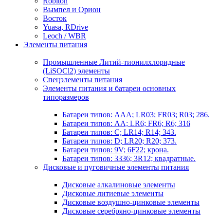
Robiton
Вымпел и Орион
Восток
Yuasa, RDrive
Leoch / WBR
Элементы питания
Промышленные Литий-тионилхлоридные
(LiSOCl2) элементы
Спецэлементы питания
Элементы питания и батареи основных
типоразмеров
Батареи типов: AAA; LR03; FR03; R03; 286.
Батареи типов: AA; LR6; FR6; R6; 316
Батареи типов: C; LR14; R14; 343.
Батареи типов: D; LR20; R20; 373.
Батареи типов: 9V; 6F22; крона.
Батареи типов: 3336; 3R12; квадратные.
Дисковые и пуговичные элементы питания
Дисковые алкалиновые элементы
Дисковые литиевые элементы
Дисковые воздушно-цинковые элементы
Дисковые серебряно-цинковые элементы