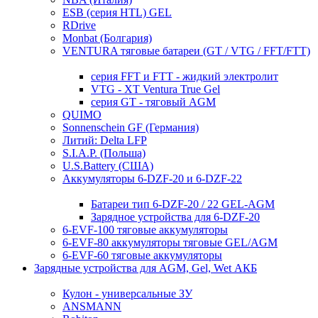
ESB (серия HTL) GEL
RDrive
Monbat (Болгария)
VENTURA тяговые батареи (GT / VTG / FFT/FTT)
серия FFT и FTT - жидкий электролит
VTG - XT Ventura True Gel
серия GT - тяговый AGM
QUIMO
Sonnenschein GF (Германия)
Литий: Delta LFP
S.I.A.P. (Польша)
U.S.Battery (США)
Аккумуляторы 6-DZF-20 и 6-DZF-22
Батареи тип 6-DZF-20 / 22 GEL-AGM
Зарядное устройства для 6-DZF-20
6-EVF-100 тяговые аккумуляторы
6-EVF-80 аккумуляторы тяговые GEL/AGM
6-EVF-60 тяговые аккумуляторы
Зарядные устройства для AGM, Gel, Wet АКБ
Кулон - универсальные ЗУ
ANSMANN