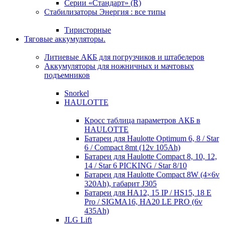
Серии «Стандарт» (R)
Стабилизаторы Энергия : все типы
Тиристорные
Тяговые аккумуляторы.
Литиевые АКБ для погрузчиков и штабелеров
Аккумуляторы для ножничных и мачтовых
подъемников
Snorkel
HAULOTTE
Кросc таблица параметров АКБ в
HAULOTTE
Батареи для Haulotte Optimum 6, 8 / Star
6 / Compact 8mt (12v 105Ah)
Батареи для Haulotte Compact 8, 10, 12,
14 / Star 6 PICKING / Star 8/10
Батареи для Haulotte Compact 8W (4×6v
320Ah), габарит J305
Батареи для HA12, 15 IP / HS15, 18 E
Pro / SIGMA16, HA20 LE PRO (6v
435Ah)
JLG Lift