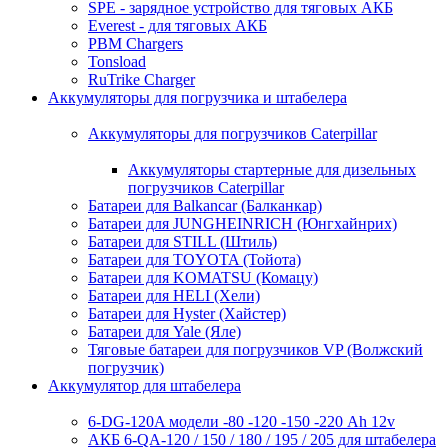
SPE - зарядное устройство для тяговых АКБ
Everest - для тяговых АКБ
PBM Chargers
Tonsload
RuTrike Charger
Аккумуляторы для погрузчика и штабелера
Аккумуляторы для погрузчиков Caterpillar
Аккумуляторы стартерные для дизельных
погрузчиков Caterpillar
Батареи для Balkancar (Балканкар)
Батареи для JUNGHEINRICH (Юнгхайнрих)
Батареи для STILL (Штиль)
Батареи для TOYOTA (Тойота)
Батареи для KOMATSU (Комацу)
Батареи для HELI (Хели)
Батареи для Hyster (Хайстер)
Батареи для Yale (Яле)
Тяговые батареи для погрузчиков VP (Волжский
погрузчик)
Аккумулятор для штабелера
6-DG-120A модели -80 -120 -150 -220 Ah 12v
АКБ 6-QA-120 / 150 / 180 / 195 / 205 для штабелера