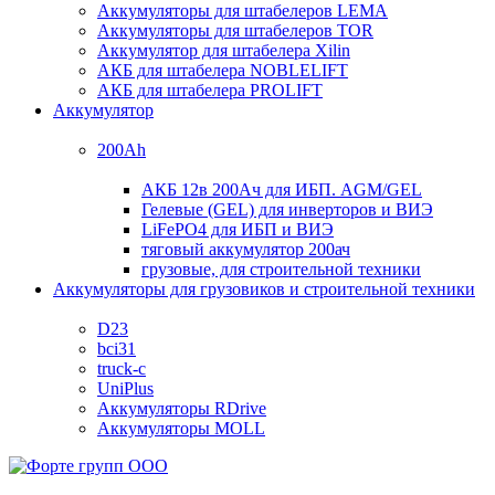
Аккумуляторы для штабелеров LEMA
Аккумуляторы для штабелеров TOR
Аккумулятор для штабелера Xilin
АКБ для штабелера NOBLELIFT
АКБ для штабелера PROLIFT
Аккумулятор
200Ah
АКБ 12в 200Ач для ИБП. AGM/GEL
Гелевые (GEL) для инверторов и ВИЭ
LiFePO4 для ИБП и ВИЭ
тяговый аккумулятор 200ач
грузовые, для строительной техники
Аккумуляторы для грузовиков и строительной техники
D23
bci31
truck-c
UniPlus
Аккумуляторы RDrive
Аккумуляторы MOLL