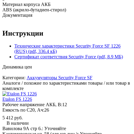
Материал корпуса АКБ
ABS (акрило-бутадиен-стирол)
Документация
Инструкции
Технические характеристики Security Force SF 1226
(RUS) (pdf, 336.4 кБ)
Сертификат соответствия Security Force (pdf, 8.9 МБ)
Динамика цен
Категории:
Аккумуляторы Security Force SF
Аналоги / похожие по характеристиками товары / или товар в
комплекте
Etalon FS 1226
Рабочее напряжение АКБ, B:
12
Емкость по С20, Ач:
26
5 412 руб.
В наличии
Вавилова 9А стр 6.:
Уточняйте
Кантемировская ул. 58 (для юр.лиц ):
Уточняйте