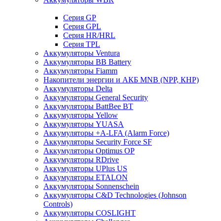
Cерия GP
Серия GPL
Серия HR/HRL
Серия TPL
Аккумуляторы Ventura
Аккумуляторы BB Battery
Аккумуляторы Fiamm
Накопители энергии и АКБ MNB (NPP, КНР)
Аккумуляторы Delta
Аккумуляторы General Security
Аккумуляторы BattBee BT
Аккумуляторы Yellow
Аккумуляторы YUASA
Аккумуляторы +A-LFA (Alarm Force)
Аккумуляторы Security Force SF
Аккумуляторы Optimus OP
Аккумуляторы RDrive
Аккумуляторы UPlus US
Аккумуляторы ETALON
Аккумуляторы Sonnenschein
Аккумуляторы С&D Technologies (Johnson
Controls)
Аккумуляторы COSLIGHT