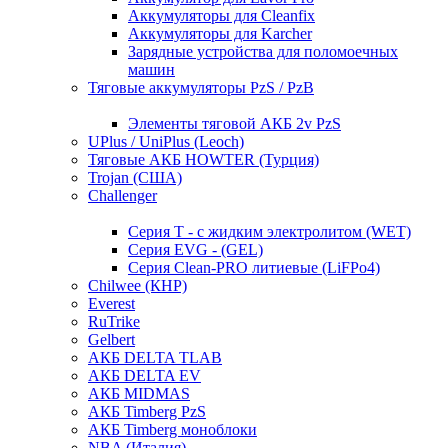
Аккумуляторы для Cleanfix
Аккумуляторы для Karcher
Зарядные устройства для поломоечных
машин
Тяговые аккумуляторы PzS / PzB
Элементы тяговой АКБ 2v PzS
UPlus / UniPlus (Leoch)
Тяговые АКБ HOWTER (Турция)
Trojan (США)
Challenger
Серия T - с жидким электролитом (WET)
Серия EVG - (GEL)
Серия Clean-PRO литиевые (LiFPo4)
Chilwee (КНР)
Everest
RuTrike
Gelbert
АКБ DELTA TLAB
АКБ DELTA EV
АКБ MIDMAS
АКБ Timberg PzS
АКБ Timberg моноблоки
NBA (Италия)