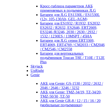
Кросc-таблица параметров АКБ
применяемых в подъемниках JLG
Батареи для JLG ES1330L / ES1530L
(12v, 105-130Ah, GEL-AGM)
Батареи для ES1932 / R1932, ES2032,
ES2632 / R2632, ES2646, ERT2669,
ES3246 /R3246, 2030 / 2630 / 2932 /
1532 / 1230ES / 13MSPT / 45HA
Батареи для JLG серии ERT3369,
ERT4069, ERT4769 / CM2033 / CM2046
/ CM2546 / CM2558
Батареи для вертикальных
подъёмников Toucan T8E / T10E / T12E
Plus
Skyjack
UpRight
Genie
АКБ для Genie: GS-1530 / 2032 / 2632 /
2046 / 2646 / 3246 / 3232
АКБ для Genie: TMZ-34/19, TZ-34/20,
TMZ-50/30 ,TZ-50
АКБ для Genie GR-8 / 12 / 15 / 16 / 20
(мобильные подъемники)