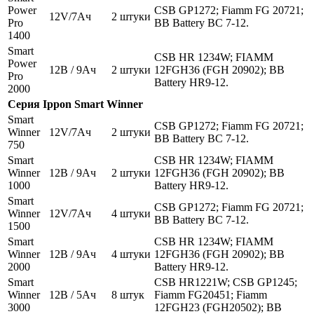
Power
CSB GP1272; Fiamm FG 20721;
12V/7Aч
2 штуки
Pro
BB Battery BC 7-12.
1400
Smart
CSB HR 1234W; FIAMM
Power
12В / 9Ач
2 штуки
12FGH36 (FGH 20902); BB
Pro
Battery HR9-12.
2000
Серия
Ippon
Smart Winner
Smart
CSB GP1272; Fiamm FG 20721;
Winner
12V/7Aч
2 штуки
BB Battery BC 7-12.
750
Smart
CSB HR 1234W; FIAMM
Winner
12В / 9Ач
2 штуки
12FGH36 (FGH 20902); BB
1000
Battery HR9-12.
Smart
CSB GP1272; Fiamm FG 20721;
Winner
12V/7Aч
4 штуки
BB Battery BC 7-12.
1500
Smart
CSB HR 1234W; FIAMM
Winner
12В / 9Ач
4 штуки
12FGH36 (FGH 20902); BB
2000
Battery HR9-12.
Smart
CSB HR1221W; CSB GP1245;
Winner
12В / 5Ач
8 штук
Fiamm FG20451; Fiamm
3000
12FGH23 (FGH20502); BB