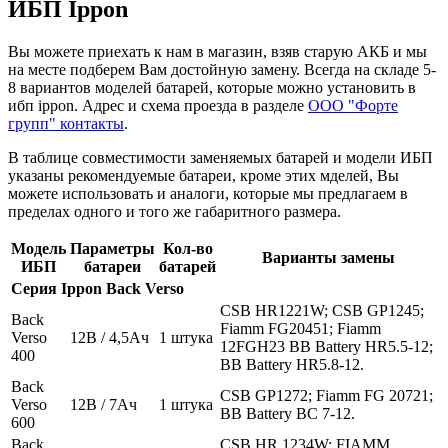
ИБП Ippon
Вы можете приехать к нам в магазин, взяв старую АКБ и мы
на месте подберем Вам достойную замену. Всегда на складе 5-
8 вариантов моделей батарей, которые можно установить в
ибп ippon. Адрес и схема проезда в разделе
ООО "Форте
групп" контакты
.
В таблице совместимости заменяемых батарей и модели ИБП
указаны рекомендуемые батареи, кроме этих мделей, Вы
можете использовать и аналоги, которые мы предлагаем в
пределах одного и того же габаритного размера.
Модель
Параметры
Кол-во
Варианты замены
ИБП
батареи
батарей
Серия Ippon Back Verso
CSB HR1221W; CSB GP1245;
Back
Fiamm FG20451; Fiamm
Verso
12В / 4,5Ач
1 штука
12FGH23 BB Battery HR5.5-12;
400
BB Battery HR5.8-12.
Back
CSB GP1272; Fiamm FG 20721;
Verso
12В / 7Ач
1 штука
BB Battery BC 7-12.
600
Back
CSB HR 1234W; FIAMM