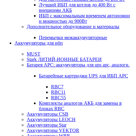
Лучший ИБП для котлов до 400 Вт с
внешними АКБ
ИБП с максимальным временем автономии
и мощностью до 900Вт
Дополнительное оборудование и материалы
Перемычки межаккумуляторные
Аккумуляторы для ибп
MUST
Stark ЛИТИЙ-ИОННЫЕ БАТАРЕИ
Батарея APC: аккумуляторы для ups apc, аналоги.
Батарейные картриджи UPS для ИБП APC
RBC7
RBC11
RBC55
Комплекты аналогов АКБ для замены в
блоках RBC
Аккумуляторы CSB
Аккумуляторы LEOCH
Аккумуляторы Star
Аккумуляторы VEKTOR
Аккумуляторы WBR