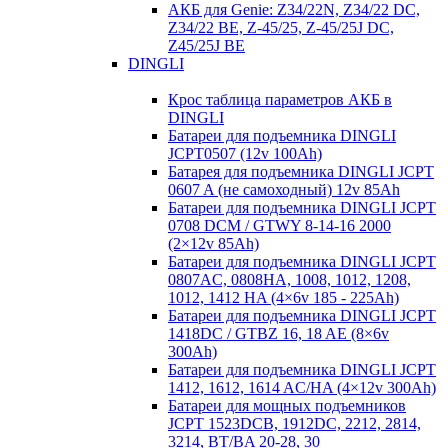
АКБ для Genie: Z34/22N, Z34/22 DC,
Z34/22 BE, Z-45/25, Z-45/25J DC,
Z45/25J BE
DINGLI
Крос таблица параметров АКБ в
DINGLI
Батареи для подъемника DINGLI
JCPT0507 (12v 100Ah)
Батарея для подъемника DINGLI JCPT
0607 A (не самоходный) 12v 85Ah
Батареи для подъемника DINGLI JCPT
0708 DCM / GTWY 8-14-16 2000
(2×12v 85Ah)
Батареи для подъемника DINGLI JCPT
0807AC, 0808HA, 1008, 1012, 1208,
1012, 1412 HA (4×6v 185 - 225Ah)
Батареи для подъемника DINGLI JCPT
1418DC / GTBZ 16, 18 AE (8×6v
300Ah)
Батареи для подъемника DINGLI JCPT
1412, 1612, 1614 AC/HA (4×12v 300Ah)
Батареи для мощных подъемников
JCPT 1523DCB, 1912DC, 2212, 2814,
3214, BT/BA 20-28, 30