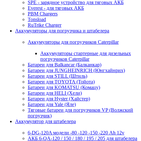
SPE - зарядное устройство для тяговых АКБ
Everest - для тяговых АКБ
PBM Chargers
Tonsload
RuTrike Charger
Аккумуляторы для погрузчика и штабелера
Аккумуляторы для погрузчиков Caterpillar
Аккумуляторы стартерные для дизельных
погрузчиков Caterpillar
Батареи для Balkancar (Балканкар)
Батареи для JUNGHEINRICH (Юнгхайнрих)
Батареи для STILL (Штиль)
Батареи для TOYOTA (Тойота)
Батареи для KOMATSU (Комацу)
Батареи для HELI (Хели)
Батареи для Hyster (Хайстер)
Батареи для Yale (Яле)
Тяговые батареи для погрузчиков VP (Волжский
погрузчик)
Аккумулятор для штабелера
6-DG-120A модели -80 -120 -150 -220 Ah 12v
АКБ 6-QA-120 / 150 / 180 / 195 / 205 для штабелера