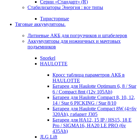
Серии «Стандарт» (R)
Стабилизаторы Энергия : все типы
Тиристорные
Тяговые аккумуляторы.
Литиевые АКБ для погрузчиков и штабелеров
Аккумуляторы для ножничных и мачтовых
подъемников
Snorkel
HAULOTTE
Кросc таблица параметров АКБ в
HAULOTTE
Батареи для Haulotte Optimum 6, 8 / Star
6 / Compact 8mt (12v 105Ah)
Батареи для Haulotte Compact 8, 10, 12,
14 / Star 6 PICKING / Star 8/10
Батареи для Haulotte Compact 8W (4×6v
320Ah), габарит J305
Батареи для HA12, 15 IP / HS15, 18 E
Pro / SIGMA16, HA20 LE PRO (6v
435Ah)
JLG Lift