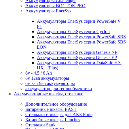
Аккумуляторы Challenger
Аккумуляторы ВОСТОК PRO
Аккумуляторы EnerSys
Аккумуляторы EnerSys серии PowerSafe V
FT
Аккумуляторы EnerSys серии Cyclon
Аккумуляторы EnerSys серии PowerSafe SBS
Аккумуляторы EnerSys серии PowerSafe SBS
EON
Аккумуляторы EnerSys серия Genesis NP
Аккумуляторы EnerSys серия Genesis EP
Аккумуляторы EnerSys серии DataSafe HX,
HX+ (Plus)
6v - 4.5 / 6 Ah
6v 12ah аккумуляторы
6v 7ah-9ah аккумуляторы
аккумулятор для теплообменника
Аккумуляторные шкафы, стеллажи
Дополнительное оборудование
Батарейные шкафы EAST
Стеллажи и шкафы для АКБ Forte
Батарейные шкафы Lanches
Стеллажи Stark