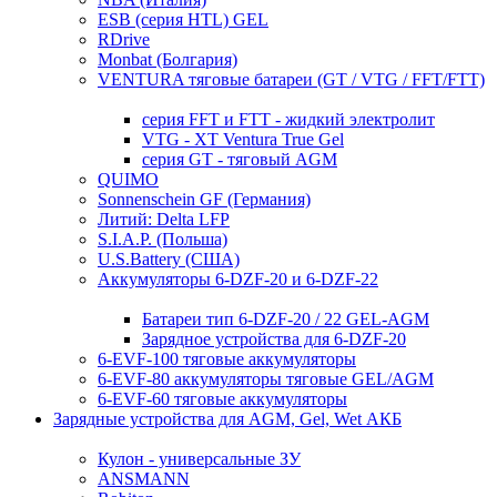
ESB (серия HTL) GEL
RDrive
Monbat (Болгария)
VENTURA тяговые батареи (GT / VTG / FFT/FTT)
серия FFT и FTT - жидкий электролит
VTG - XT Ventura True Gel
серия GT - тяговый AGM
QUIMO
Sonnenschein GF (Германия)
Литий: Delta LFP
S.I.A.P. (Польша)
U.S.Battery (США)
Аккумуляторы 6-DZF-20 и 6-DZF-22
Батареи тип 6-DZF-20 / 22 GEL-AGM
Зарядное устройства для 6-DZF-20
6-EVF-100 тяговые аккумуляторы
6-EVF-80 аккумуляторы тяговые GEL/AGM
6-EVF-60 тяговые аккумуляторы
Зарядные устройства для AGM, Gel, Wet АКБ
Кулон - универсальные ЗУ
ANSMANN