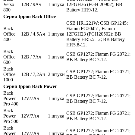
Verso
12В / 9Ач
1 штука
12FGH36 (FGH 20902); BB
800
Battery HR9-12.
Серия
Ippon
Back Office
CSB HR1221W; CSB GP1245;
Back
Fiamm FG20451; Fiamm
Office
12В / 4,5Ач
1 штука
12FGH23 (FGH20502); BB
400
Battery HR5.5-12; BB Battery
HR5.8-12.
Back
CSB GP1272; Fiamm FG 20721;
Office
12В / 7Ач
1 штука
BB Battery BC 7-12.
600
Back
CSB GP1272; Fiamm FG 20721;
Office
12В / 7,2Ач
2 штуки
BB Battery BC 7-12.
1000
Серия
Ippon
Back Power
Back
CSB GP1272; Fiamm FG 20721;
Power
12V/7Aч
1 штука
BB Battery BC 7-12.
Pro 400
Back
CSB GP1272; Fiamm FG 20721;
Power
12V/7Aч
1 штука
BB Battery BC 7-12.
Pro 500
Back
CSB GP1272; Fiamm FG 20721;
Power
12V/7Aч
1 штука