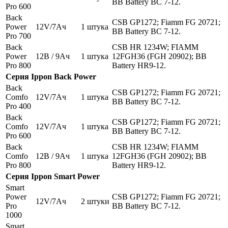
BB Battery BC 7-12.
Pro 600
Back
CSB GP1272; Fiamm FG 20721;
Power
12V/7Aч
1 штука
BB Battery BC 7-12.
Pro 700
Back
CSB HR 1234W; FIAMM
Power
12В / 9Ач
1 штука
12FGH36 (FGH 20902); BB
Pro 800
Battery HR9-12.
Серия
Ippon
Back Power
Back
CSB GP1272; Fiamm FG 20721;
Comfo
12V/7Aч
1 штука
BB Battery BC 7-12.
Pro 400
Back
CSB GP1272; Fiamm FG 20721;
Comfo
12V/7Aч
1 штука
BB Battery BC 7-12.
Pro 600
Back
CSB HR 1234W; FIAMM
Comfo
12В / 9Ач
1 штука
12FGH36 (FGH 20902); BB
Pro 800
Battery HR9-12.
Серия
Ippon
Smart Power
Smart
Power
CSB GP1272; Fiamm FG 20721;
12V/7Aч
2 штуки
Pro
BB Battery BC 7-12.
1000
Smart