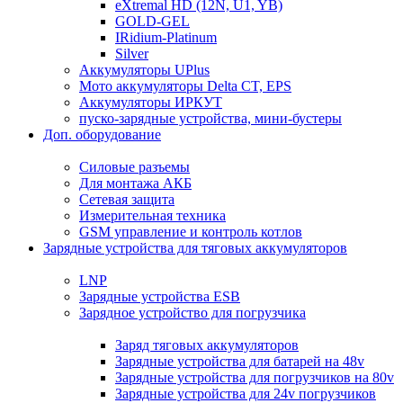
eXtremal HD (12N, U1, YB)
GOLD-GEL
IRidium-Platinum
Silver
Аккумуляторы UPlus
Мото аккумуляторы Delta CT, EPS
Аккумуляторы ИРКУТ
пуско-зарядные устройства, мини-бустеры
Доп. оборудование
Силовые разъемы
Для монтажа АКБ
Сетевая защита
Измерительная техника
GSM управление и контроль котлов
Зарядные устройства для тяговых аккумуляторов
LNP
Зарядные устройства ESB
Зарядное устройство для погрузчика
Заряд тяговых аккумуляторов
Зарядные устройства для батарей на 48v
Зарядные устройства для погрузчиков на 80v
Зарядные устройства для 24v погрузчиков