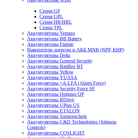
Cерия GP
Серия GPL
Серия HR/HRL
Серия TPL
Аккумуляторы Ventura
Аккумуляторы BB Battery
Аккумуляторы Fiamm
Накопители энергии и АКБ MNB (NPP, КНР)
Аккумуляторы Delta
Аккумуляторы General Security
Аккумуляторы BattBee BT
Аккумуляторы Yellow
Аккумуляторы YUASA
Аккумуляторы +A-LFA (Alarm Force)
Аккумуляторы Security Force SF
Аккумуляторы Optimus OP
Аккумуляторы RDrive
Аккумуляторы UPlus US
Аккумуляторы ETALON
Аккумуляторы Sonnenschein
Аккумуляторы С&D Technologies (Johnson
Controls)
Аккумуляторы COSLIGHT