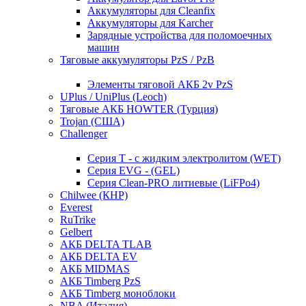
Аккумуляторы для Cleanfix
Аккумуляторы для Karcher
Зарядные устройства для поломоечных
машин
Тяговые аккумуляторы PzS / PzB
Элементы тяговой АКБ 2v PzS
UPlus / UniPlus (Leoch)
Тяговые АКБ HOWTER (Турция)
Trojan (США)
Challenger
Серия T - с жидким электролитом (WET)
Серия EVG - (GEL)
Серия Clean-PRO литиевые (LiFPo4)
Chilwee (КНР)
Everest
RuTrike
Gelbert
АКБ DELTA TLAB
АКБ DELTA EV
АКБ MIDMAS
АКБ Timberg PzS
АКБ Timberg моноблоки
NBA (Италия)