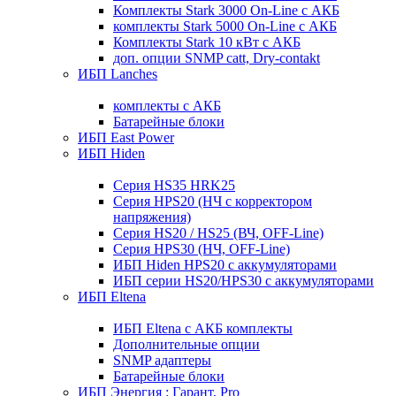
Комплекты Stark 3000 On-Line с АКБ
комплекты Stark 5000 On-Line с АКБ
Комплекты Stark 10 кВт с АКБ
доп. опции SNMP catt, Dry-contakt
ИБП Lanches
комплекты с АКБ
Батарейные блоки
ИБП East Power
ИБП Hiden
Серия HS35 HRK25
Серия HPS20 (НЧ с корректором
напряжения)
Серия HS20 / HS25 (ВЧ, OFF-Line)
Серия HPS30 (НЧ, OFF-Line)
ИБП Hiden HPS20 с аккумуляторами
ИБП серии HS20/HPS30 с аккумуляторами
ИБП Eltena
ИБП Eltena с АКБ комплекты
Дополнительные опции
SNMP адаптеры
Батарейные блоки
ИБП Энергия : Гарант, Pro