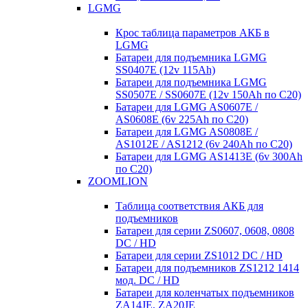
LGMG
Крос таблица параметров АКБ в
LGMG
Батареи для подъемника LGMG
SS0407E (12v 115Ah)
Батареи для подъемника LGMG
SS0507E / SS0607E (12v 150Ah по С20)
Батареи для LGMG AS0607E /
AS0608E (6v 225Ah по С20)
Батареи для LGMG AS0808E /
AS1012E / AS1212 (6v 240Ah по С20)
Батареи для LGMG AS1413E (6v 300Ah
по С20)
ZOOMLION
Таблица соответствия АКБ для
подъемников
Батареи для серии ZS0607, 0608, 0808
DC / HD
Батареи для серии ZS1012 DC / HD
Батареи для подъемников ZS1212 1414
мод. DC / HD
Батареи для коленчатых подъемников
ZA14JE, ZA20JE