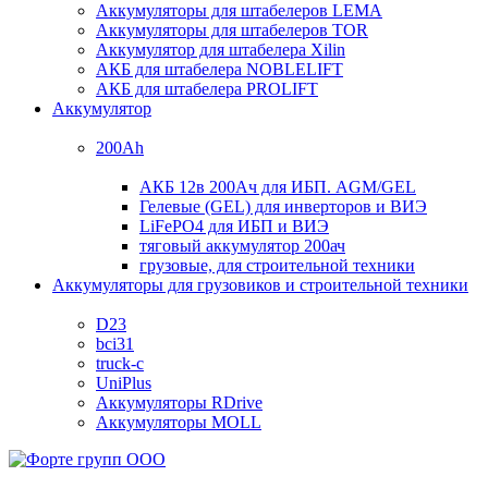
Аккумуляторы для штабелеров LEMA
Аккумуляторы для штабелеров TOR
Аккумулятор для штабелера Xilin
АКБ для штабелера NOBLELIFT
АКБ для штабелера PROLIFT
Аккумулятор
200Ah
АКБ 12в 200Ач для ИБП. AGM/GEL
Гелевые (GEL) для инверторов и ВИЭ
LiFePO4 для ИБП и ВИЭ
тяговый аккумулятор 200ач
грузовые, для строительной техники
Аккумуляторы для грузовиков и строительной техники
D23
bci31
truck-c
UniPlus
Аккумуляторы RDrive
Аккумуляторы MOLL