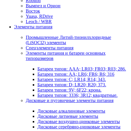
Robiton
Вымпел и Орион
Восток
Yuasa, RDrive
Leoch / WBR
Элементы питания
Промышленные Литий-тионилхлоридные
(LiSOCl2) элементы
Спецэлементы питания
Элементы питания и батареи основных
типоразмеров
Батареи типов: AAA; LR03; FR03; R03; 286.
Батареи типов: AA; LR6; FR6; R6; 316
Батареи типов: C; LR14; R14; 343.
Батареи типов: D; LR20; R20; 373.
Батареи типов: 9V; 6F22; крона.
Батареи типов: 3336; 3R12; квадратные.
Дисковые и пуговичные элементы питания
Дисковые алкалиновые элементы
Дисковые литиевые элементы
Дисковые воздушно-цинковые элементы
Дисковые серебряно-цинковые элементы