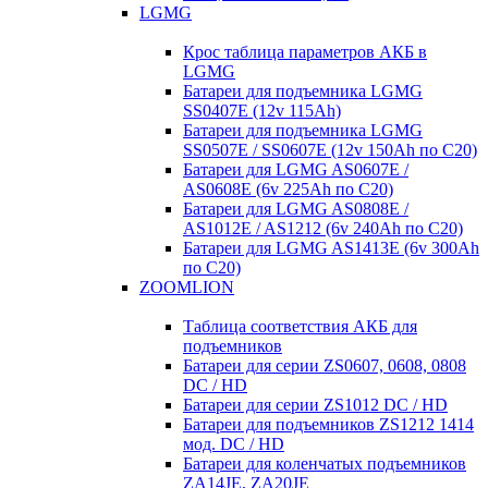
LGMG
Крос таблица параметров АКБ в
LGMG
Батареи для подъемника LGMG
SS0407E (12v 115Ah)
Батареи для подъемника LGMG
SS0507E / SS0607E (12v 150Ah по С20)
Батареи для LGMG AS0607E /
AS0608E (6v 225Ah по С20)
Батареи для LGMG AS0808E /
AS1012E / AS1212 (6v 240Ah по С20)
Батареи для LGMG AS1413E (6v 300Ah
по С20)
ZOOMLION
Таблица соответствия АКБ для
подъемников
Батареи для серии ZS0607, 0608, 0808
DC / HD
Батареи для серии ZS1012 DC / HD
Батареи для подъемников ZS1212 1414
мод. DC / HD
Батареи для коленчатых подъемников
ZA14JE, ZA20JE