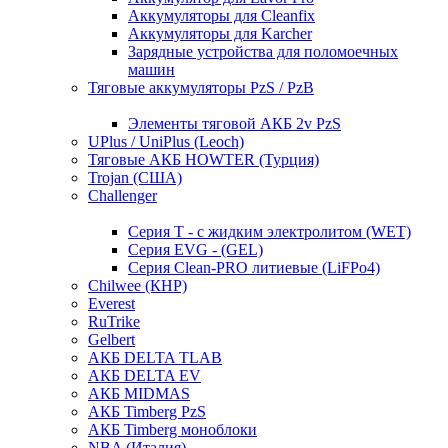
Аккумуляторы для Cleanfix
Аккумуляторы для Karcher
Зарядные устройства для поломоечных
машин
Тяговые аккумуляторы PzS / PzB
Элементы тяговой АКБ 2v PzS
UPlus / UniPlus (Leoch)
Тяговые АКБ HOWTER (Турция)
Trojan (США)
Challenger
Серия T - с жидким электролитом (WET)
Серия EVG - (GEL)
Серия Clean-PRO литиевые (LiFPo4)
Chilwee (КНР)
Everest
RuTrike
Gelbert
АКБ DELTA TLAB
АКБ DELTA EV
АКБ MIDMAS
АКБ Timberg PzS
АКБ Timberg моноблоки
NBA (Италия)