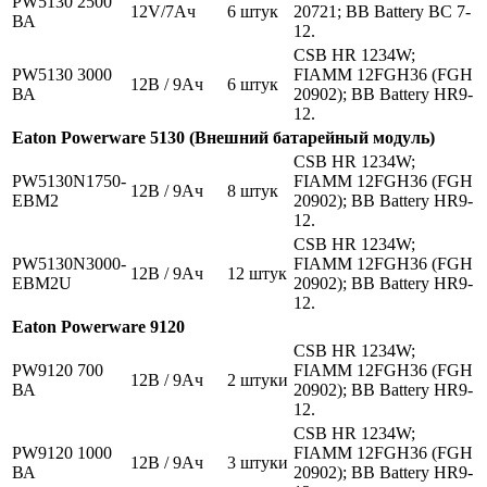
PW5130 2500
12V/7Aч
6 штук
20721; BB Battery BC 7-
ВА
12.
CSB HR 1234W;
PW5130 3000
FIAMM 12FGH36 (FGH
12В / 9Ач
6 штук
ВА
20902); BB Battery HR9-
12.
Eaton Powerware 5130 (Внешний батарейный модуль)
CSB HR 1234W;
PW5130N1750-
FIAMM 12FGH36 (FGH
12В / 9Ач
8 штук
EBM2
20902); BB Battery HR9-
12.
CSB HR 1234W;
PW5130N3000-
FIAMM 12FGH36 (FGH
12В / 9Ач
12 штук
EBM2U
20902); BB Battery HR9-
12.
Eaton Powerware 9120
CSB HR 1234W;
PW9120 700
FIAMM 12FGH36 (FGH
12В / 9Ач
2 штуки
ВА
20902); BB Battery HR9-
12.
CSB HR 1234W;
PW9120 1000
FIAMM 12FGH36 (FGH
12В / 9Ач
3 штуки
ВА
20902); BB Battery HR9-