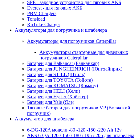
SPE - зарядное устройство для тяговых АКБ
Everest - для тяговых АКБ
PBM Chargers
Tonsload
RuTrike Charger
Аккумуляторы для погрузчика и штабелера
Аккумуляторы для погрузчиков Caterpillar
Аккумуляторы стартерные для дизельных
погрузчиков Caterpillar
Батареи для Balkancar (Балканкар)
Батареи для JUNGHEINRICH (Юнгхайнрих)
Батареи для STILL (Штиль)
Батареи для TOYOTA (Тойота)
Батареи для KOMATSU (Комацу)
Батареи для HELI (Хели)
Батареи для Hyster (Хайстер)
Батареи для Yale (Яле)
Тяговые батареи для погрузчиков VP (Волжский
погрузчик)
Аккумулятор для штабелера
6-DG-120A модели -80 -120 -150 -220 Ah 12v
АКБ 6-QA-120 / 150 / 180 / 195 / 205 для штабелера