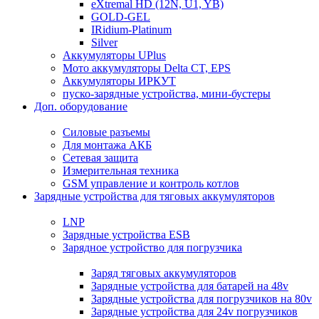
eXtremal HD (12N, U1, YB)
GOLD-GEL
IRidium-Platinum
Silver
Аккумуляторы UPlus
Мото аккумуляторы Delta CT, EPS
Аккумуляторы ИРКУТ
пуско-зарядные устройства, мини-бустеры
Доп. оборудование
Силовые разъемы
Для монтажа АКБ
Сетевая защита
Измерительная техника
GSM управление и контроль котлов
Зарядные устройства для тяговых аккумуляторов
LNP
Зарядные устройства ESB
Зарядное устройство для погрузчика
Заряд тяговых аккумуляторов
Зарядные устройства для батарей на 48v
Зарядные устройства для погрузчиков на 80v
Зарядные устройства для 24v погрузчиков