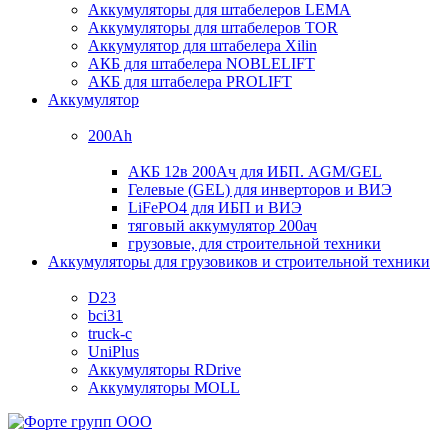
Аккумуляторы для штабелеров LEMA
Аккумуляторы для штабелеров TOR
Аккумулятор для штабелера Xilin
АКБ для штабелера NOBLELIFT
АКБ для штабелера PROLIFT
Аккумулятор
200Ah
АКБ 12в 200Ач для ИБП. AGM/GEL
Гелевые (GEL) для инверторов и ВИЭ
LiFePO4 для ИБП и ВИЭ
тяговый аккумулятор 200ач
грузовые, для строительной техники
Аккумуляторы для грузовиков и строительной техники
D23
bci31
truck-c
UniPlus
Аккумуляторы RDrive
Аккумуляторы MOLL