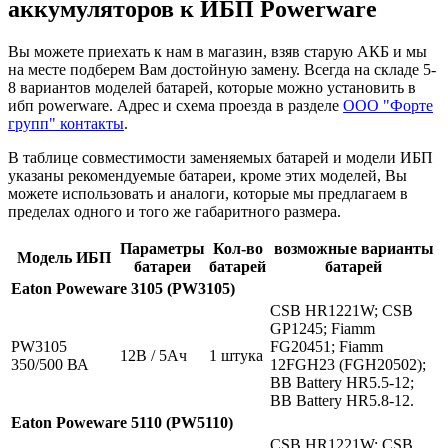
аккумуляторов к ИБП Powerware
Вы можете приехать к нам в магазин, взяв старую АКБ и мы
на месте подберем Вам достойную замену. Всегда на складе 5-
8 вариантов моделей батарей, которые можно установить в
ибп powerware. Адрес и схема проезда в разделе
ООО "Форте
групп" контакты
.
В таблице совместимости заменяемых батарей и модели ИБП
указаны рекомендуемые батареи, кроме этих моделей, Вы
можете использовать и аналоги, которые мы предлагаем в
пределах одного и того же габаритного размера.
Параметры
Кол-во
возможные варианты
Модель ИБП
батареи
батарей
батарей
Eaton Poweware 3105 (PW3105)
CSB HR1221W; CSB
GP1245; Fiamm
PW3105
FG20451; Fiamm
12В / 5Ач
1 штука
350/500 ВА
12FGH23 (FGH20502);
BB Battery HR5.5-12;
BB Battery HR5.8-12.
Eaton Poweware 5110 (PW5110)
CSB HR1221W; CSB