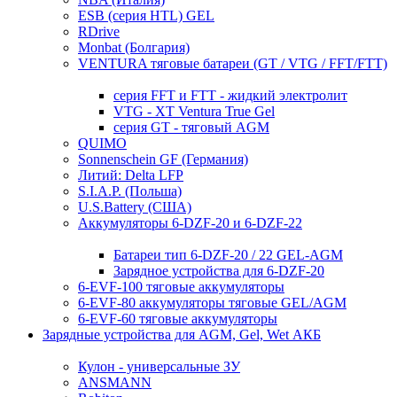
ESB (серия HTL) GEL
RDrive
Monbat (Болгария)
VENTURA тяговые батареи (GT / VTG / FFT/FTT)
серия FFT и FTT - жидкий электролит
VTG - XT Ventura True Gel
серия GT - тяговый AGM
QUIMO
Sonnenschein GF (Германия)
Литий: Delta LFP
S.I.A.P. (Польша)
U.S.Battery (США)
Аккумуляторы 6-DZF-20 и 6-DZF-22
Батареи тип 6-DZF-20 / 22 GEL-AGM
Зарядное устройства для 6-DZF-20
6-EVF-100 тяговые аккумуляторы
6-EVF-80 аккумуляторы тяговые GEL/AGM
6-EVF-60 тяговые аккумуляторы
Зарядные устройства для AGM, Gel, Wet АКБ
Кулон - универсальные ЗУ
ANSMANN