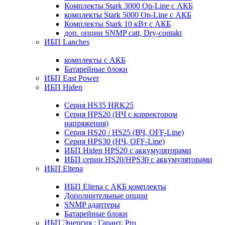
Комплекты Stark 3000 On-Line с АКБ
комплекты Stark 5000 On-Line с АКБ
Комплекты Stark 10 кВт с АКБ
доп. опции SNMP catt, Dry-contakt
ИБП Lanches
комплекты с АКБ
Батарейные блоки
ИБП East Power
ИБП Hiden
Серия HS35 HRK25
Серия HPS20 (НЧ с корректором
напряжения)
Серия HS20 / HS25 (ВЧ, OFF-Line)
Серия HPS30 (НЧ, OFF-Line)
ИБП Hiden HPS20 с аккумуляторами
ИБП серии HS20/HPS30 с аккумуляторами
ИБП Eltena
ИБП Eltena с АКБ комплекты
Дополнительные опции
SNMP адаптеры
Батарейные блоки
ИБП Энергия : Гарант, Pro