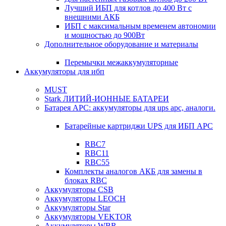
Лучший ИБП для котлов до 400 Вт с
внешними АКБ
ИБП с максимальным временем автономии
и мощностью до 900Вт
Дополнительное оборудование и материалы
Перемычки межаккумуляторные
Аккумуляторы для ибп
MUST
Stark ЛИТИЙ-ИОННЫЕ БАТАРЕИ
Батарея APC: аккумуляторы для ups apc, аналоги.
Батарейные картриджи UPS для ИБП APC
RBC7
RBC11
RBC55
Комплекты аналогов АКБ для замены в
блоках RBC
Аккумуляторы CSB
Аккумуляторы LEOCH
Аккумуляторы Star
Аккумуляторы VEKTOR
Аккумуляторы WBR