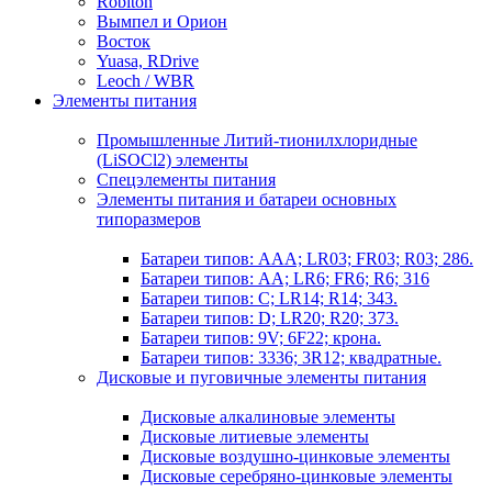
Robiton
Вымпел и Орион
Восток
Yuasa, RDrive
Leoch / WBR
Элементы питания
Промышленные Литий-тионилхлоридные
(LiSOCl2) элементы
Спецэлементы питания
Элементы питания и батареи основных
типоразмеров
Батареи типов: AAA; LR03; FR03; R03; 286.
Батареи типов: AA; LR6; FR6; R6; 316
Батареи типов: C; LR14; R14; 343.
Батареи типов: D; LR20; R20; 373.
Батареи типов: 9V; 6F22; крона.
Батареи типов: 3336; 3R12; квадратные.
Дисковые и пуговичные элементы питания
Дисковые алкалиновые элементы
Дисковые литиевые элементы
Дисковые воздушно-цинковые элементы
Дисковые серебряно-цинковые элементы