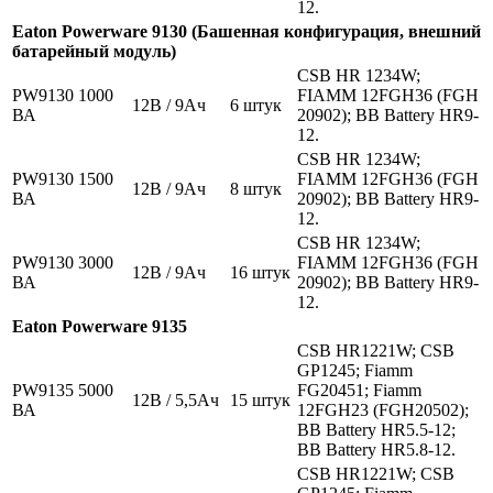
12.
Eaton Powerware 9130 (Башенная конфигурация, внешний
батарейный модуль)
CSB HR 1234W;
PW9130 1000
FIAMM 12FGH36 (FGH
12В / 9Ач
6 штук
ВА
20902); BB Battery HR9-
12.
CSB HR 1234W;
PW9130 1500
FIAMM 12FGH36 (FGH
12В / 9Ач
8 штук
ВА
20902); BB Battery HR9-
12.
CSB HR 1234W;
PW9130 3000
FIAMM 12FGH36 (FGH
12В / 9Ач
16 штук
ВА
20902); BB Battery HR9-
12.
Eaton Powerware 9135
CSB HR1221W; CSB
GP1245; Fiamm
PW9135 5000
FG20451; Fiamm
12В / 5,5Ач
15 штук
ВА
12FGH23 (FGH20502);
BB Battery HR5.5-12;
BB Battery HR5.8-12.
CSB HR1221W; CSB