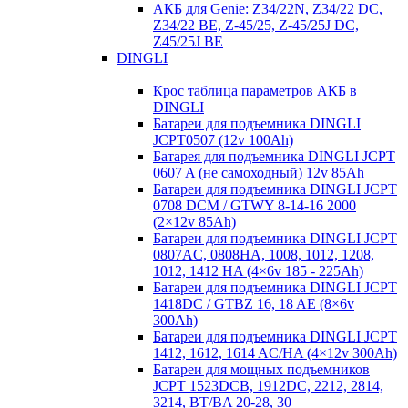
АКБ для Genie: Z34/22N, Z34/22 DC,
Z34/22 BE, Z-45/25, Z-45/25J DC,
Z45/25J BE
DINGLI
Крос таблица параметров АКБ в
DINGLI
Батареи для подъемника DINGLI
JCPT0507 (12v 100Ah)
Батарея для подъемника DINGLI JCPT
0607 A (не самоходный) 12v 85Ah
Батареи для подъемника DINGLI JCPT
0708 DCM / GTWY 8-14-16 2000
(2×12v 85Ah)
Батареи для подъемника DINGLI JCPT
0807AC, 0808HA, 1008, 1012, 1208,
1012, 1412 HA (4×6v 185 - 225Ah)
Батареи для подъемника DINGLI JCPT
1418DC / GTBZ 16, 18 AE (8×6v
300Ah)
Батареи для подъемника DINGLI JCPT
1412, 1612, 1614 AC/HA (4×12v 300Ah)
Батареи для мощных подъемников
JCPT 1523DCB, 1912DC, 2212, 2814,
3214, BT/BA 20-28, 30