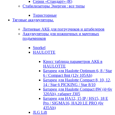
Серии «Стандарт» (R)
Стабилизаторы Энергия : все типы
Тиристорные
Тяговые аккумуляторы.
Литиевые АКБ для погрузчиков и штабелеров
Аккумуляторы для ножничных и мачтовых
подъемников
Snorkel
HAULOTTE
Кросc таблица параметров АКБ в
HAULOTTE
Батареи для Haulotte Optimum 6, 8 / Star
6 / Compact 8mt (12v 105Ah)
Батареи для Haulotte Compact 8, 10, 12,
14 / Star 6 PICKING / Star 8/10
Батареи для Haulotte Compact 8W (4×6v
320Ah), габарит J305
Батареи для HA12, 15 IP / HS15, 18 E
Pro / SIGMA16, HA20 LE PRO (6v
435Ah)
JLG Lift