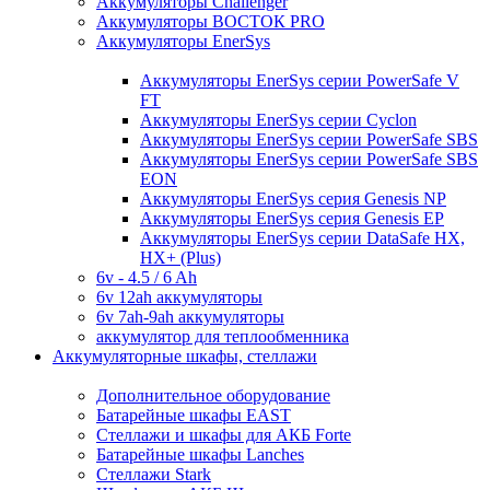
Аккумуляторы Challenger
Аккумуляторы ВОСТОК PRO
Аккумуляторы EnerSys
Аккумуляторы EnerSys серии PowerSafe V
FT
Аккумуляторы EnerSys серии Cyclon
Аккумуляторы EnerSys серии PowerSafe SBS
Аккумуляторы EnerSys серии PowerSafe SBS
EON
Аккумуляторы EnerSys серия Genesis NP
Аккумуляторы EnerSys серия Genesis EP
Аккумуляторы EnerSys серии DataSafe HX,
HX+ (Plus)
6v - 4.5 / 6 Ah
6v 12ah аккумуляторы
6v 7ah-9ah аккумуляторы
аккумулятор для теплообменника
Аккумуляторные шкафы, стеллажи
Дополнительное оборудование
Батарейные шкафы EAST
Стеллажи и шкафы для АКБ Forte
Батарейные шкафы Lanches
Стеллажи Stark