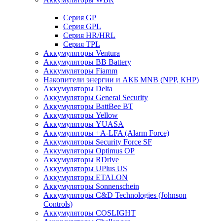
Cерия GP
Серия GPL
Серия HR/HRL
Серия TPL
Аккумуляторы Ventura
Аккумуляторы BB Battery
Аккумуляторы Fiamm
Накопители энергии и АКБ MNB (NPP, КНР)
Аккумуляторы Delta
Аккумуляторы General Security
Аккумуляторы BattBee BT
Аккумуляторы Yellow
Аккумуляторы YUASA
Аккумуляторы +A-LFA (Alarm Force)
Аккумуляторы Security Force SF
Аккумуляторы Optimus OP
Аккумуляторы RDrive
Аккумуляторы UPlus US
Аккумуляторы ETALON
Аккумуляторы Sonnenschein
Аккумуляторы С&D Technologies (Johnson
Controls)
Аккумуляторы COSLIGHT