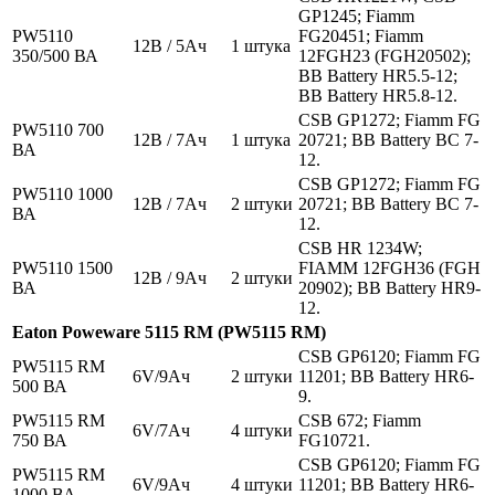
GP1245; Fiamm
PW5110
FG20451; Fiamm
12В / 5Ач
1 штука
350/500 ВА
12FGH23 (FGH20502);
BB Battery HR5.5-12;
BB Battery HR5.8-12.
CSB GP1272; Fiamm FG
PW5110 700
12В / 7Ач
1 штука
20721; BB Battery BC 7-
ВА
12.
CSB GP1272; Fiamm FG
PW5110 1000
12В / 7Ач
2 штуки
20721; BB Battery BC 7-
ВА
12.
CSB HR 1234W;
PW5110 1500
FIAMM 12FGH36 (FGH
12В / 9Ач
2 штуки
ВА
20902); BB Battery HR9-
12.
Eaton Poweware 5115 RM (PW5115 RM)
CSB GP6120; Fiamm FG
PW5115 RM
6V/9Aч
2 штуки
11201; BB Battery HR6-
500 ВА
9.
PW5115 RM
CSB 672; Fiamm
6V/7Aч
4 штуки
750 ВА
FG10721.
CSB GP6120; Fiamm FG
PW5115 RM
6V/9Aч
4 штуки
11201; BB Battery HR6-
1000 ВА