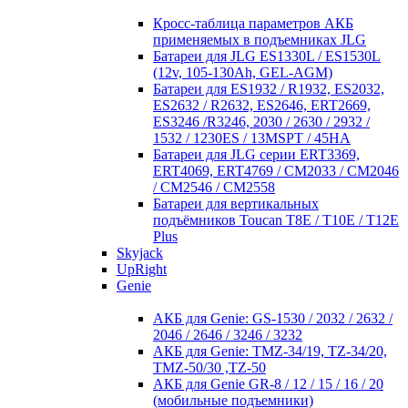
Кросc-таблица параметров АКБ
применяемых в подъемниках JLG
Батареи для JLG ES1330L / ES1530L
(12v, 105-130Ah, GEL-AGM)
Батареи для ES1932 / R1932, ES2032,
ES2632 / R2632, ES2646, ERT2669,
ES3246 /R3246, 2030 / 2630 / 2932 /
1532 / 1230ES / 13MSPT / 45HA
Батареи для JLG серии ERT3369,
ERT4069, ERT4769 / CM2033 / CM2046
/ CM2546 / CM2558
Батареи для вертикальных
подъёмников Toucan T8E / T10E / T12E
Plus
Skyjack
UpRight
Genie
АКБ для Genie: GS-1530 / 2032 / 2632 /
2046 / 2646 / 3246 / 3232
АКБ для Genie: TMZ-34/19, TZ-34/20,
TMZ-50/30 ,TZ-50
АКБ для Genie GR-8 / 12 / 15 / 16 / 20
(мобильные подъемники)