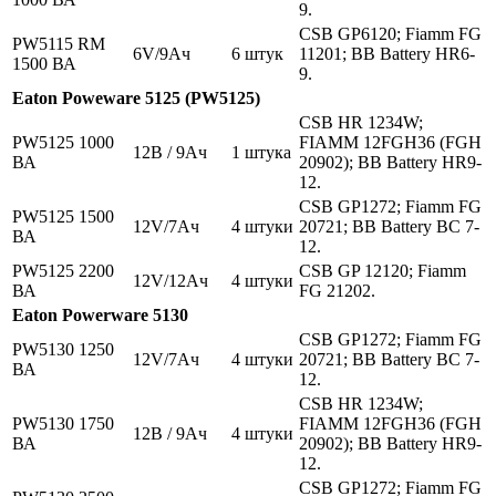
9.
CSB GP6120; Fiamm FG
PW5115 RM
6V/9Aч
6 штук
11201; BB Battery HR6-
1500 ВА
9.
Eaton Poweware 5125 (PW5125)
CSB HR 1234W;
PW5125 1000
FIAMM 12FGH36 (FGH
12В / 9Ач
1 штука
ВА
20902); BB Battery HR9-
12.
CSB GP1272; Fiamm FG
PW5125 1500
12V/7Aч
4 штуки
20721; BB Battery BC 7-
ВА
12.
PW5125 2200
CSB GP 12120; Fiamm
12V/12Aч
4 штуки
ВА
FG 21202.
Eaton Powerware 5130
CSB GP1272; Fiamm FG
PW5130 1250
12V/7Aч
4 штуки
20721; BB Battery BC 7-
ВА
12.
CSB HR 1234W;
PW5130 1750
FIAMM 12FGH36 (FGH
12В / 9Ач
4 штуки
ВА
20902); BB Battery HR9-
12.
CSB GP1272; Fiamm FG