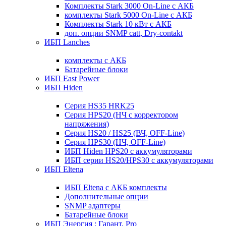
Комплекты Stark 3000 On-Line с АКБ
комплекты Stark 5000 On-Line с АКБ
Комплекты Stark 10 кВт с АКБ
доп. опции SNMP catt, Dry-contakt
ИБП Lanches
комплекты с АКБ
Батарейные блоки
ИБП East Power
ИБП Hiden
Серия HS35 HRK25
Серия HPS20 (НЧ с корректором
напряжения)
Серия HS20 / HS25 (ВЧ, OFF-Line)
Серия HPS30 (НЧ, OFF-Line)
ИБП Hiden HPS20 с аккумуляторами
ИБП серии HS20/HPS30 с аккумуляторами
ИБП Eltena
ИБП Eltena с АКБ комплекты
Дополнительные опции
SNMP адаптеры
Батарейные блоки
ИБП Энергия : Гарант, Pro