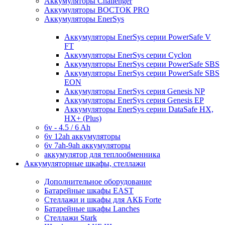
Аккумуляторы Challenger
Аккумуляторы ВОСТОК PRO
Аккумуляторы EnerSys
Аккумуляторы EnerSys серии PowerSafe V
FT
Аккумуляторы EnerSys серии Cyclon
Аккумуляторы EnerSys серии PowerSafe SBS
Аккумуляторы EnerSys серии PowerSafe SBS
EON
Аккумуляторы EnerSys серия Genesis NP
Аккумуляторы EnerSys серия Genesis EP
Аккумуляторы EnerSys серии DataSafe HX,
HX+ (Plus)
6v - 4.5 / 6 Ah
6v 12ah аккумуляторы
6v 7ah-9ah аккумуляторы
аккумулятор для теплообменника
Аккумуляторные шкафы, стеллажи
Дополнительное оборудование
Батарейные шкафы EAST
Стеллажи и шкафы для АКБ Forte
Батарейные шкафы Lanches
Стеллажи Stark