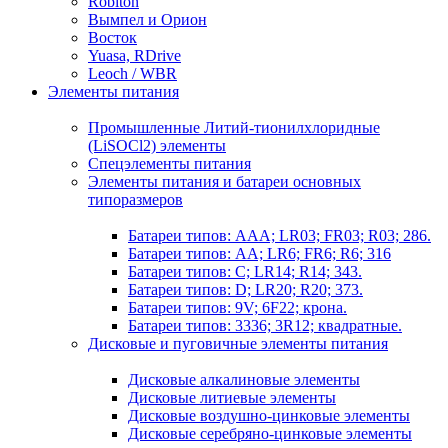
Robiton
Вымпел и Орион
Восток
Yuasa, RDrive
Leoch / WBR
Элементы питания
Промышленные Литий-тионилхлоридные
(LiSOCl2) элементы
Спецэлементы питания
Элементы питания и батареи основных
типоразмеров
Батареи типов: AAA; LR03; FR03; R03; 286.
Батареи типов: AA; LR6; FR6; R6; 316
Батареи типов: C; LR14; R14; 343.
Батареи типов: D; LR20; R20; 373.
Батареи типов: 9V; 6F22; крона.
Батареи типов: 3336; 3R12; квадратные.
Дисковые и пуговичные элементы питания
Дисковые алкалиновые элементы
Дисковые литиевые элементы
Дисковые воздушно-цинковые элементы
Дисковые серебряно-цинковые элементы