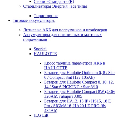
Серии «Стандарт» (R)
Стабилизаторы Энергия : все типы
Тиристорные
Тяговые аккумуляторы.
Литиевые АКБ для погрузчиков и штабелеров
Аккумуляторы для ножничных и мачтовых
подъемников
Snorkel
HAULOTTE
Кросc таблица параметров АКБ в
HAULOTTE
Батареи для Haulotte Optimum 6, 8 / Star
6 / Compact 8mt (12v 105Ah)
Батареи для Haulotte Compact 8, 10, 12,
14 / Star 6 PICKING / Star 8/10
Батареи для Haulotte Compact 8W (4×6v
320Ah), габарит J305
Батареи для HA12, 15 IP / HS15, 18 E
Pro / SIGMA16, HA20 LE PRO (6v
435Ah)
JLG Lift