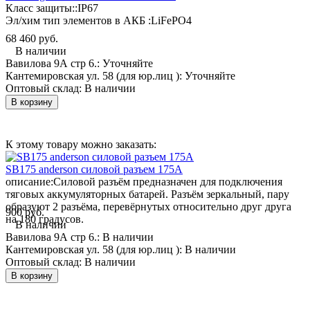
Класс защиты::
IP67
Эл/хим тип элементов в АКБ :
LiFePO4
68 460 руб.
В наличии
Вавилова 9А стр 6.:
Уточняйте
Кантемировская ул. 58 (для юр.лиц ):
Уточняйте
Оптовый склад:
В наличии
В корзину
К этому товару можно заказать:
SB175 anderson силовой разъем 175А
описание:
Силовой разъём предназначен для подключения
тяговых аккумуляторных батарей. Разъём зеркальный, пару
образуют 2 разъёма, перевёрнутых относительно друг друга
900 руб.
на 180 градусов.
В наличии
Вавилова 9А стр 6.:
В наличии
Кантемировская ул. 58 (для юр.лиц ):
В наличии
Оптовый склад:
В наличии
В корзину