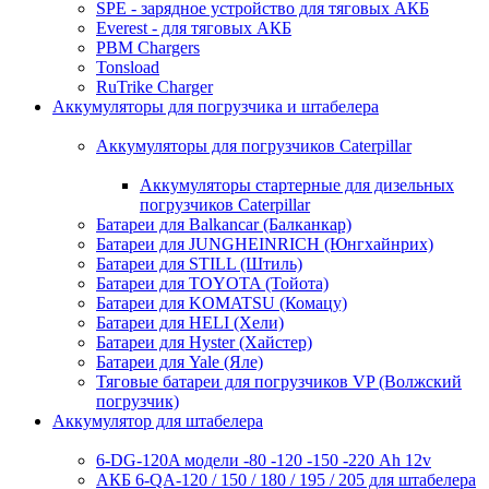
SPE - зарядное устройство для тяговых АКБ
Everest - для тяговых АКБ
PBM Chargers
Tonsload
RuTrike Charger
Аккумуляторы для погрузчика и штабелера
Аккумуляторы для погрузчиков Caterpillar
Аккумуляторы стартерные для дизельных
погрузчиков Caterpillar
Батареи для Balkancar (Балканкар)
Батареи для JUNGHEINRICH (Юнгхайнрих)
Батареи для STILL (Штиль)
Батареи для TOYOTA (Тойота)
Батареи для KOMATSU (Комацу)
Батареи для HELI (Хели)
Батареи для Hyster (Хайстер)
Батареи для Yale (Яле)
Тяговые батареи для погрузчиков VP (Волжский
погрузчик)
Аккумулятор для штабелера
6-DG-120A модели -80 -120 -150 -220 Ah 12v
АКБ 6-QA-120 / 150 / 180 / 195 / 205 для штабелера