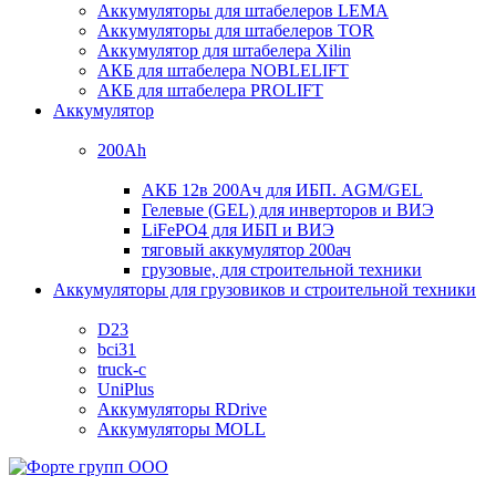
Аккумуляторы для штабелеров LEMA
Аккумуляторы для штабелеров TOR
Аккумулятор для штабелера Xilin
АКБ для штабелера NOBLELIFT
АКБ для штабелера PROLIFT
Аккумулятор
200Ah
АКБ 12в 200Ач для ИБП. AGM/GEL
Гелевые (GEL) для инверторов и ВИЭ
LiFePO4 для ИБП и ВИЭ
тяговый аккумулятор 200ач
грузовые, для строительной техники
Аккумуляторы для грузовиков и строительной техники
D23
bci31
truck-c
UniPlus
Аккумуляторы RDrive
Аккумуляторы MOLL