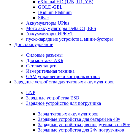
eXtremal HD (12N, U1, YB)
GOLD-GEL
IRidium-Platinum
Silver
Аккумуляторы UPlus
Мото аккумуляторы Delta CT, EPS
Аккумуляторы ИРКУТ
пуско-зарядные устройства, мини-бустеры
Доп. оборудование
Силовые разъемы
Для монтажа АКБ
Сетевая защита
Измерительная техника
GSM управление и контроль котлов
Зарядные устройства для тяговых аккумуляторов
LNP
Зарядные устройства ESB
Зарядное устройство для погрузчика
Заряд тяговых аккумуляторов
Зарядные устройства для батарей на 48v
Зарядные устройства для погрузчиков на 80v
Зарядные устройства для 24v погрузчиков