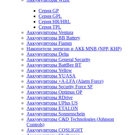
Cерия GP
Серия GPL
Серия HR/HRL
Серия TPL
Аккумуляторы Ventura
Аккумуляторы BB Battery
Аккумуляторы Fiamm
Накопители энергии и АКБ MNB (NPP, КНР)
Аккумуляторы Delta
Аккумуляторы General Security
Аккумуляторы BattBee BT
Аккумуляторы Yellow
Аккумуляторы YUASA
Аккумуляторы +A-LFA (Alarm Force)
Аккумуляторы Security Force SF
Аккумуляторы Optimus OP
Аккумуляторы RDrive
Аккумуляторы UPlus US
Аккумуляторы ETALON
Аккумуляторы Sonnenschein
Аккумуляторы С&D Technologies (Johnson
Controls)
Аккумуляторы COSLIGHT