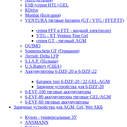
ESB (серия HTL) GEL
RDrive
Monbat (Болгария)
VENTURA тяговые батареи (GT / VTG / FFT/FTT)
серия FFT и FTT - жидкий электролит
VTG - XT Ventura True Gel
серия GT - тяговый AGM
QUIMO
Sonnenschein GF (Германия)
Литий: Delta LFP
S.I.A.P. (Польша)
U.S.Battery (США)
Аккумуляторы 6-DZF-20 и 6-DZF-22
Батареи тип 6-DZF-20 / 22 GEL-AGM
Зарядное устройства для 6-DZF-20
6-EVF-100 тяговые аккумуляторы
6-EVF-80 аккумуляторы тяговые GEL/AGM
6-EVF-60 тяговые аккумуляторы
Зарядные устройства для AGM, Gel, Wet АКБ
Кулон - универсальные ЗУ
ANSMANN