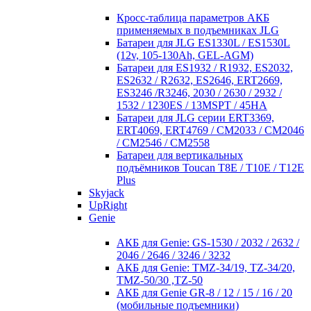
Кросc-таблица параметров АКБ
применяемых в подъемниках JLG
Батареи для JLG ES1330L / ES1530L
(12v, 105-130Ah, GEL-AGM)
Батареи для ES1932 / R1932, ES2032,
ES2632 / R2632, ES2646, ERT2669,
ES3246 /R3246, 2030 / 2630 / 2932 /
1532 / 1230ES / 13MSPT / 45HA
Батареи для JLG серии ERT3369,
ERT4069, ERT4769 / CM2033 / CM2046
/ CM2546 / CM2558
Батареи для вертикальных
подъёмников Toucan T8E / T10E / T12E
Plus
Skyjack
UpRight
Genie
АКБ для Genie: GS-1530 / 2032 / 2632 /
2046 / 2646 / 3246 / 3232
АКБ для Genie: TMZ-34/19, TZ-34/20,
TMZ-50/30 ,TZ-50
АКБ для Genie GR-8 / 12 / 15 / 16 / 20
(мобильные подъемники)