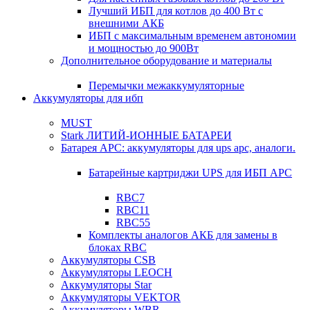
Лучший ИБП для котлов до 400 Вт с
внешними АКБ
ИБП с максимальным временем автономии
и мощностью до 900Вт
Дополнительное оборудование и материалы
Перемычки межаккумуляторные
Аккумуляторы для ибп
MUST
Stark ЛИТИЙ-ИОННЫЕ БАТАРЕИ
Батарея APC: аккумуляторы для ups apc, аналоги.
Батарейные картриджи UPS для ИБП APC
RBC7
RBC11
RBC55
Комплекты аналогов АКБ для замены в
блоках RBC
Аккумуляторы CSB
Аккумуляторы LEOCH
Аккумуляторы Star
Аккумуляторы VEKTOR
Аккумуляторы WBR