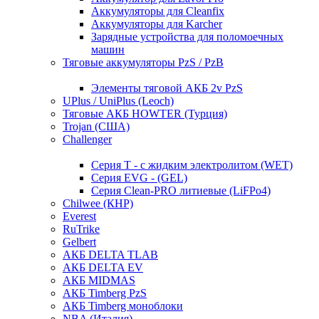
Аккумуляторы для Cleanfix
Аккумуляторы для Karcher
Зарядные устройства для поломоечных
машин
Тяговые аккумуляторы PzS / PzB
Элементы тяговой АКБ 2v PzS
UPlus / UniPlus (Leoch)
Тяговые АКБ HOWTER (Турция)
Trojan (США)
Challenger
Серия T - с жидким электролитом (WET)
Серия EVG - (GEL)
Серия Clean-PRO литиевые (LiFPo4)
Chilwee (КНР)
Everest
RuTrike
Gelbert
АКБ DELTA TLAB
АКБ DELTA EV
АКБ MIDMAS
АКБ Timberg PzS
АКБ Timberg моноблоки
NBA (Италия)