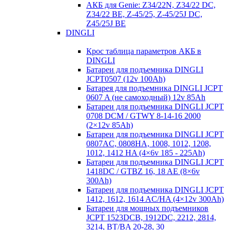
АКБ для Genie: Z34/22N, Z34/22 DC,
Z34/22 BE, Z-45/25, Z-45/25J DC,
Z45/25J BE
DINGLI
Крос таблица параметров АКБ в
DINGLI
Батареи для подъемника DINGLI
JCPT0507 (12v 100Ah)
Батарея для подъемника DINGLI JCPT
0607 A (не самоходный) 12v 85Ah
Батареи для подъемника DINGLI JCPT
0708 DCM / GTWY 8-14-16 2000
(2×12v 85Ah)
Батареи для подъемника DINGLI JCPT
0807AC, 0808HA, 1008, 1012, 1208,
1012, 1412 HA (4×6v 185 - 225Ah)
Батареи для подъемника DINGLI JCPT
1418DC / GTBZ 16, 18 AE (8×6v
300Ah)
Батареи для подъемника DINGLI JCPT
1412, 1612, 1614 AC/HA (4×12v 300Ah)
Батареи для мощных подъемников
JCPT 1523DCB, 1912DC, 2212, 2814,
3214, BT/BA 20-28, 30