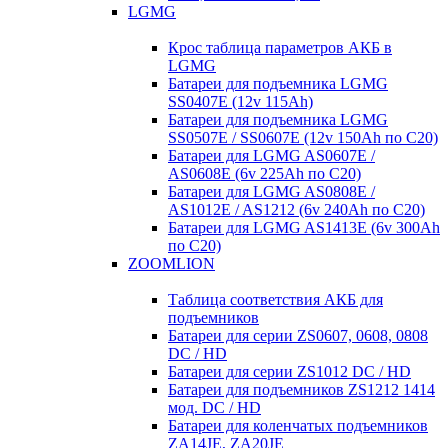
LGMG
Крос таблица параметров АКБ в
LGMG
Батареи для подъемника LGMG
SS0407E (12v 115Ah)
Батареи для подъемника LGMG
SS0507E / SS0607E (12v 150Ah по С20)
Батареи для LGMG AS0607E /
AS0608E (6v 225Ah по С20)
Батареи для LGMG AS0808E /
AS1012E / AS1212 (6v 240Ah по С20)
Батареи для LGMG AS1413E (6v 300Ah
по С20)
ZOOMLION
Таблица соответствия АКБ для
подъемников
Батареи для серии ZS0607, 0608, 0808
DC / HD
Батареи для серии ZS1012 DC / HD
Батареи для подъемников ZS1212 1414
мод. DC / HD
Батареи для коленчатых подъемников
ZA14JE, ZA20JE