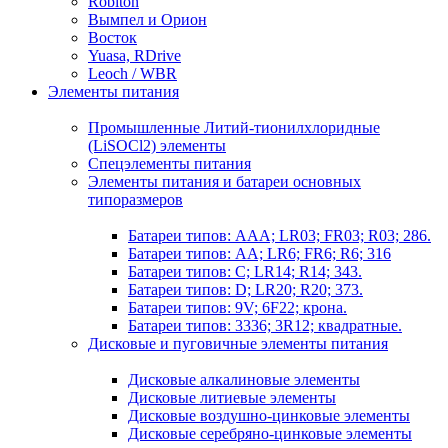
Robiton
Вымпел и Орион
Восток
Yuasa, RDrive
Leoch / WBR
Элементы питания
Промышленные Литий-тионилхлоридные
(LiSOCl2) элементы
Спецэлементы питания
Элементы питания и батареи основных
типоразмеров
Батареи типов: AAA; LR03; FR03; R03; 286.
Батареи типов: AA; LR6; FR6; R6; 316
Батареи типов: C; LR14; R14; 343.
Батареи типов: D; LR20; R20; 373.
Батареи типов: 9V; 6F22; крона.
Батареи типов: 3336; 3R12; квадратные.
Дисковые и пуговичные элементы питания
Дисковые алкалиновые элементы
Дисковые литиевые элементы
Дисковые воздушно-цинковые элементы
Дисковые серебряно-цинковые элементы