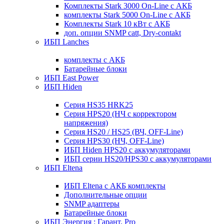
Комплекты Stark 3000 On-Line с АКБ
комплекты Stark 5000 On-Line с АКБ
Комплекты Stark 10 кВт с АКБ
доп. опции SNMP catt, Dry-contakt
ИБП Lanches
комплекты с АКБ
Батарейные блоки
ИБП East Power
ИБП Hiden
Серия HS35 HRK25
Серия HPS20 (НЧ с корректором
напряжения)
Серия HS20 / HS25 (ВЧ, OFF-Line)
Серия HPS30 (НЧ, OFF-Line)
ИБП Hiden HPS20 с аккумуляторами
ИБП серии HS20/HPS30 с аккумуляторами
ИБП Eltena
ИБП Eltena с АКБ комплекты
Дополнительные опции
SNMP адаптеры
Батарейные блоки
ИБП Энергия : Гарант, Pro