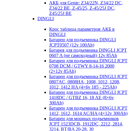
АКБ для Genie: Z34/22N, Z34/22 DC,
Z34/22 BE, Z-45/25, Z-45/25J DC,
Z45/25J BE
DINGLI
Крос таблица параметров АКБ в
DINGLI
Батареи для подъемника DINGLI
JCPT0507 (12v 100Ah)
Батарея для подъемника DINGLI JCPT
0607 A (не самоходный) 12v 85Ah
Батареи для подъемника DINGLI JCPT
0708 DCM / GTWY 8-14-16 2000
(2×12v 85Ah)
Батареи для подъемника DINGLI JCPT
0807AC, 0808HA, 1008, 1012, 1208,
1012, 1412 HA (4×6v 185 - 225Ah)
Батареи для подъемника DINGLI JCPT
1418DC / GTBZ 16, 18 AE (8×6v
300Ah)
Батареи для подъемника DINGLI JCPT
1412, 1612, 1614 AC/HA (4×12v 300Ah)
Батареи для мощных подъемников
JCPT 1523DCB, 1912DC, 2212, 2814,
3214, BT/BA 20-28, 30