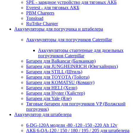
SPE - зарядное устройство для тяговых АКБ
Everest - для тяговых АКБ
PBM Chargers
Tonsload
RuTrike Charger
Аккумуляторы для погрузчика и штабелера
Аккумуляторы для погрузчиков Caterpillar
Аккумуляторы стартерные для дизельных
погрузчиков Caterpillar
Батареи для Balkancar (Балканкар)
Батареи для JUNGHEINRICH (Юнгхайнрих)
Батареи для STILL (Штиль)
Батареи для TOYOTA (Тойота)
Батареи для KOMATSU (Комацу)
Батареи для HELI (Хели)
Батареи для Hyster (Хайстер)
Батареи для Yale (Яле)
Тяговые батареи для погрузчиков VP (Волжский
погрузчик)
Аккумулятор для штабелера
6-DG-120A модели -80 -120 -150 -220 Ah 12v
АКБ 6-QA-120 / 150 / 180 / 195 / 205 для штабелера