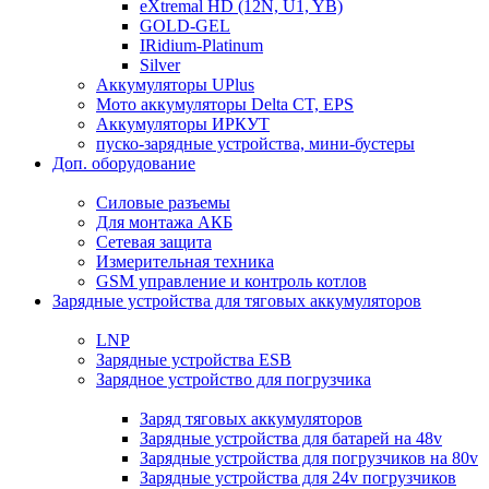
eXtremal HD (12N, U1, YB)
GOLD-GEL
IRidium-Platinum
Silver
Аккумуляторы UPlus
Мото аккумуляторы Delta CT, EPS
Аккумуляторы ИРКУТ
пуско-зарядные устройства, мини-бустеры
Доп. оборудование
Силовые разъемы
Для монтажа АКБ
Сетевая защита
Измерительная техника
GSM управление и контроль котлов
Зарядные устройства для тяговых аккумуляторов
LNP
Зарядные устройства ESB
Зарядное устройство для погрузчика
Заряд тяговых аккумуляторов
Зарядные устройства для батарей на 48v
Зарядные устройства для погрузчиков на 80v
Зарядные устройства для 24v погрузчиков