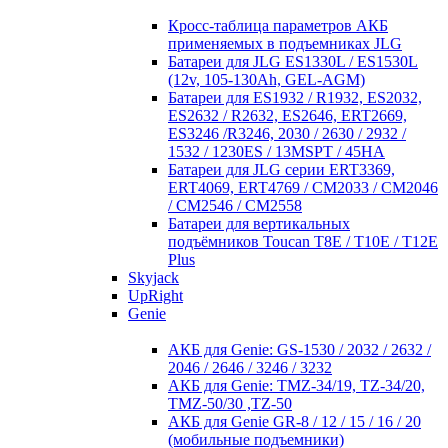
Кросc-таблица параметров АКБ
применяемых в подъемниках JLG
Батареи для JLG ES1330L / ES1530L
(12v, 105-130Ah, GEL-AGM)
Батареи для ES1932 / R1932, ES2032,
ES2632 / R2632, ES2646, ERT2669,
ES3246 /R3246, 2030 / 2630 / 2932 /
1532 / 1230ES / 13MSPT / 45HA
Батареи для JLG серии ERT3369,
ERT4069, ERT4769 / CM2033 / CM2046
/ CM2546 / CM2558
Батареи для вертикальных
подъёмников Toucan T8E / T10E / T12E
Plus
Skyjack
UpRight
Genie
АКБ для Genie: GS-1530 / 2032 / 2632 /
2046 / 2646 / 3246 / 3232
АКБ для Genie: TMZ-34/19, TZ-34/20,
TMZ-50/30 ,TZ-50
АКБ для Genie GR-8 / 12 / 15 / 16 / 20
(мобильные подъемники)