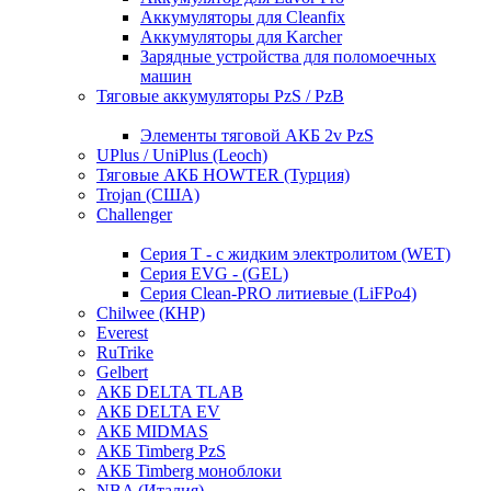
Аккумуляторы для Cleanfix
Аккумуляторы для Karcher
Зарядные устройства для поломоечных
машин
Тяговые аккумуляторы PzS / PzB
Элементы тяговой АКБ 2v PzS
UPlus / UniPlus (Leoch)
Тяговые АКБ HOWTER (Турция)
Trojan (США)
Challenger
Серия T - с жидким электролитом (WET)
Серия EVG - (GEL)
Серия Clean-PRO литиевые (LiFPo4)
Chilwee (КНР)
Everest
RuTrike
Gelbert
АКБ DELTA TLAB
АКБ DELTA EV
АКБ MIDMAS
АКБ Timberg PzS
АКБ Timberg моноблоки
NBA (Италия)