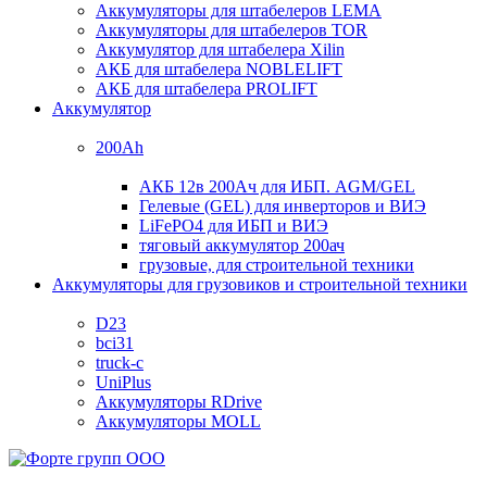
Аккумуляторы для штабелеров LEMA
Аккумуляторы для штабелеров TOR
Аккумулятор для штабелера Xilin
АКБ для штабелера NOBLELIFT
АКБ для штабелера PROLIFT
Аккумулятор
200Ah
АКБ 12в 200Ач для ИБП. AGM/GEL
Гелевые (GEL) для инверторов и ВИЭ
LiFePO4 для ИБП и ВИЭ
тяговый аккумулятор 200ач
грузовые, для строительной техники
Аккумуляторы для грузовиков и строительной техники
D23
bci31
truck-c
UniPlus
Аккумуляторы RDrive
Аккумуляторы MOLL