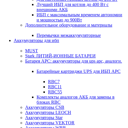
Лучший ИБП для котлов до 400 Вт с
внешними АКБ
ИБП с максимальным временем автономии
и мощностью до 900Вт
Дополнительное оборудование и материалы
Перемычки межаккумуляторные
Аккумуляторы для ибп
MUST
Stark ЛИТИЙ-ИОННЫЕ БАТАРЕИ
Батарея APC: аккумуляторы для ups apc, аналоги.
Батарейные картриджи UPS для ИБП APC
RBC7
RBC11
RBC55
Комплекты аналогов АКБ для замены в
блоках RBC
Аккумуляторы CSB
Аккумуляторы LEOCH
Аккумуляторы Star
Аккумуляторы VEKTOR
Аккумуляторы WBR