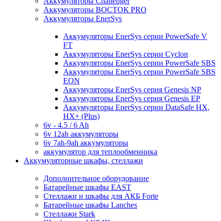
Аккумуляторы Challenger
Аккумуляторы ВОСТОК PRO
Аккумуляторы EnerSys
Аккумуляторы EnerSys серии PowerSafe V
FT
Аккумуляторы EnerSys серии Cyclon
Аккумуляторы EnerSys серии PowerSafe SBS
Аккумуляторы EnerSys серии PowerSafe SBS
EON
Аккумуляторы EnerSys серия Genesis NP
Аккумуляторы EnerSys серия Genesis EP
Аккумуляторы EnerSys серии DataSafe HX,
HX+ (Plus)
6v - 4.5 / 6 Ah
6v 12ah аккумуляторы
6v 7ah-9ah аккумуляторы
аккумулятор для теплообменника
Аккумуляторные шкафы, стеллажи
Дополнительное оборудование
Батарейные шкафы EAST
Стеллажи и шкафы для АКБ Forte
Батарейные шкафы Lanches
Стеллажи Stark