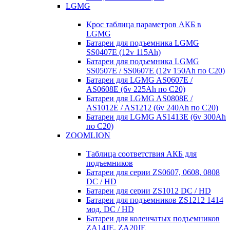
LGMG
Крос таблица параметров АКБ в
LGMG
Батареи для подъемника LGMG
SS0407E (12v 115Ah)
Батареи для подъемника LGMG
SS0507E / SS0607E (12v 150Ah по С20)
Батареи для LGMG AS0607E /
AS0608E (6v 225Ah по С20)
Батареи для LGMG AS0808E /
AS1012E / AS1212 (6v 240Ah по С20)
Батареи для LGMG AS1413E (6v 300Ah
по С20)
ZOOMLION
Таблица соответствия АКБ для
подъемников
Батареи для серии ZS0607, 0608, 0808
DC / HD
Батареи для серии ZS1012 DC / HD
Батареи для подъемников ZS1212 1414
мод. DC / HD
Батареи для коленчатых подъемников
ZA14JE, ZA20JE