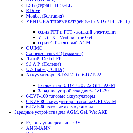
ESB (серия HTL) GEL
RDrive
Monbat (Болгария)
VENTURA тяговые батареи (GT / VTG / FFT/FTT)
серия FFT и FTT - жидкий электролит
VTG - XT Ventura True Gel
серия GT - тяговый AGM
QUIMO
Sonnenschein GF (Германия)
Литий: Delta LFP
S.I.A.P. (Польша)
U.S.Battery (США)
Аккумуляторы 6-DZF-20 и 6-DZF-22
Батареи тип 6-DZF-20 / 22 GEL-AGM
Зарядное устройства для 6-DZF-20
6-EVF-100 тяговые аккумуляторы
6-EVF-80 аккумуляторы тяговые GEL/AGM
6-EVF-60 тяговые аккумуляторы
Зарядные устройства для AGM, Gel, Wet АКБ
Кулон - универсальные ЗУ
ANSMANN