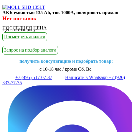
АКБ емкостью 135 Ah, ток 1000А, полярность прямая
Нет поставок
ПОСЛЕДНЯЯ ЦЕНА
Цена по запросу
Посмотреть аналоги
Запрос на подбор аналога
получить консультацию и подобрать товар:
с 10-18 час / кроме Сб, Вс.
+7 (495) 517-07-37
Написать в Whatsapp +7 (926)
333-77-35