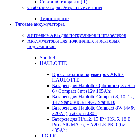
Серии «Стандарт» (R)
Стабилизаторы Энергия : все типы
Тиристорные
Тяговые аккумуляторы.
Литиевые АКБ для погрузчиков и штабелеров
Аккумуляторы для ножничных и мачтовых
подъемников
Snorkel
HAULOTTE
Кросc таблица параметров АКБ в
HAULOTTE
Батареи для Haulotte Optimum 6, 8 / Star
6 / Compact 8mt (12v 105Ah)
Батареи для Haulotte Compact 8, 10, 12,
14 / Star 6 PICKING / Star 8/10
Батареи для Haulotte Compact 8W (4×6v
320Ah), габарит J305
Батареи для HA12, 15 IP / HS15, 18 E
Pro / SIGMA16, HA20 LE PRO (6v
435Ah)
JLG Lift