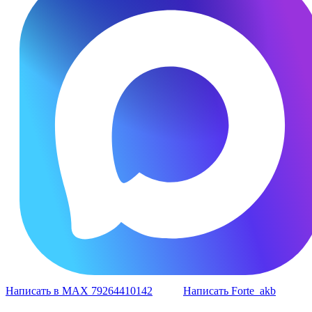
Написать в MAX 79264410142
Написать Forte_akb