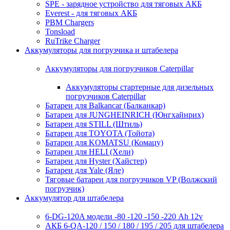
SPE - зарядное устройство для тяговых АКБ
Everest - для тяговых АКБ
PBM Chargers
Tonsload
RuTrike Charger
Аккумуляторы для погрузчика и штабелера
Аккумуляторы для погрузчиков Caterpillar
Аккумуляторы стартерные для дизельных
погрузчиков Caterpillar
Батареи для Balkancar (Балканкар)
Батареи для JUNGHEINRICH (Юнгхайнрих)
Батареи для STILL (Штиль)
Батареи для TOYOTA (Тойота)
Батареи для KOMATSU (Комацу)
Батареи для HELI (Хели)
Батареи для Hyster (Хайстер)
Батареи для Yale (Яле)
Тяговые батареи для погрузчиков VP (Волжский
погрузчик)
Аккумулятор для штабелера
6-DG-120A модели -80 -120 -150 -220 Ah 12v
АКБ 6-QA-120 / 150 / 180 / 195 / 205 для штабелера