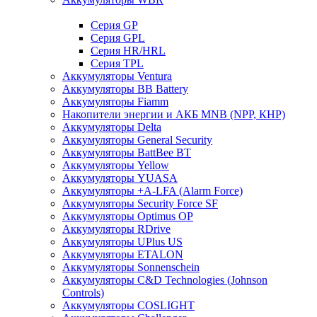
Cерия GP
Серия GPL
Серия HR/HRL
Серия TPL
Аккумуляторы Ventura
Аккумуляторы BB Battery
Аккумуляторы Fiamm
Накопители энергии и АКБ MNB (NPP, КНР)
Аккумуляторы Delta
Аккумуляторы General Security
Аккумуляторы BattBee BT
Аккумуляторы Yellow
Аккумуляторы YUASA
Аккумуляторы +A-LFA (Alarm Force)
Аккумуляторы Security Force SF
Аккумуляторы Optimus OP
Аккумуляторы RDrive
Аккумуляторы UPlus US
Аккумуляторы ETALON
Аккумуляторы Sonnenschein
Аккумуляторы С&D Technologies (Johnson
Controls)
Аккумуляторы COSLIGHT