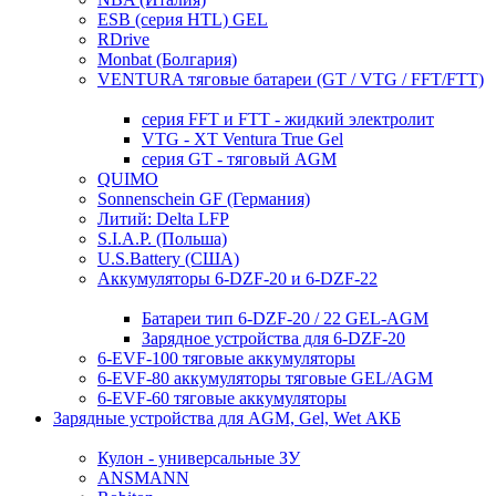
ESB (серия HTL) GEL
RDrive
Monbat (Болгария)
VENTURA тяговые батареи (GT / VTG / FFT/FTT)
серия FFT и FTT - жидкий электролит
VTG - XT Ventura True Gel
серия GT - тяговый AGM
QUIMO
Sonnenschein GF (Германия)
Литий: Delta LFP
S.I.A.P. (Польша)
U.S.Battery (США)
Аккумуляторы 6-DZF-20 и 6-DZF-22
Батареи тип 6-DZF-20 / 22 GEL-AGM
Зарядное устройства для 6-DZF-20
6-EVF-100 тяговые аккумуляторы
6-EVF-80 аккумуляторы тяговые GEL/AGM
6-EVF-60 тяговые аккумуляторы
Зарядные устройства для AGM, Gel, Wet АКБ
Кулон - универсальные ЗУ
ANSMANN