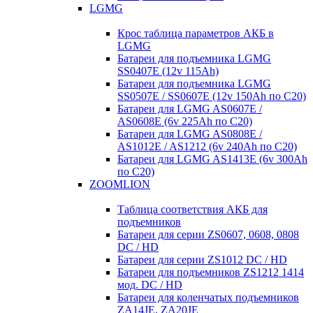
LGMG
Крос таблица параметров АКБ в
LGMG
Батареи для подъемника LGMG
SS0407E (12v 115Ah)
Батареи для подъемника LGMG
SS0507E / SS0607E (12v 150Ah по С20)
Батареи для LGMG AS0607E /
AS0608E (6v 225Ah по С20)
Батареи для LGMG AS0808E /
AS1012E / AS1212 (6v 240Ah по С20)
Батареи для LGMG AS1413E (6v 300Ah
по С20)
ZOOMLION
Таблица соответствия АКБ для
подъемников
Батареи для серии ZS0607, 0608, 0808
DC / HD
Батареи для серии ZS1012 DC / HD
Батареи для подъемников ZS1212 1414
мод. DC / HD
Батареи для коленчатых подъемников
ZA14JE, ZA20JE