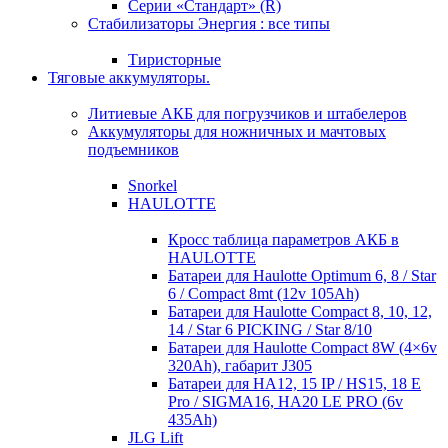
Серии «Стандарт» (R)
Стабилизаторы Энергия : все типы
Тиристорные
Тяговые аккумуляторы.
Литиевые АКБ для погрузчиков и штабелеров
Аккумуляторы для ножничных и мачтовых
подъемников
Snorkel
HAULOTTE
Кросc таблица параметров АКБ в
HAULOTTE
Батареи для Haulotte Optimum 6, 8 / Star
6 / Compact 8mt (12v 105Ah)
Батареи для Haulotte Compact 8, 10, 12,
14 / Star 6 PICKING / Star 8/10
Батареи для Haulotte Compact 8W (4×6v
320Ah), габарит J305
Батареи для HA12, 15 IP / HS15, 18 E
Pro / SIGMA16, HA20 LE PRO (6v
435Ah)
JLG Lift