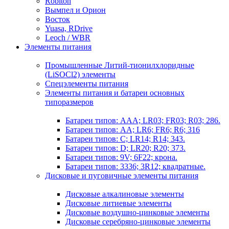
Robiton
Вымпел и Орион
Восток
Yuasa, RDrive
Leoch / WBR
Элементы питания
Промышленные Литий-тионилхлоридные
(LiSOCl2) элементы
Спецэлементы питания
Элементы питания и батареи основных
типоразмеров
Батареи типов: AAA; LR03; FR03; R03; 286.
Батареи типов: AA; LR6; FR6; R6; 316
Батареи типов: C; LR14; R14; 343.
Батареи типов: D; LR20; R20; 373.
Батареи типов: 9V; 6F22; крона.
Батареи типов: 3336; 3R12; квадратные.
Дисковые и пуговичные элементы питания
Дисковые алкалиновые элементы
Дисковые литиевые элементы
Дисковые воздушно-цинковые элементы
Дисковые серебряно-цинковые элементы