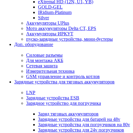
eXtremal HD (12N, U1, YB)
GOLD-GEL
IRidium-Platinum
Silver
Аккумуляторы UPlus
Мото аккумуляторы Delta CT, EPS
Аккумуляторы ИРКУТ
пуско-зарядные устройства, мини-бустеры
Доп. оборудование
Силовые разъемы
Для монтажа АКБ
Сетевая защита
Измерительная техника
GSM управление и контроль котлов
Зарядные устройства для тяговых аккумуляторов
LNP
Зарядные устройства ESB
Зарядное устройство для погрузчика
Заряд тяговых аккумуляторов
Зарядные устройства для батарей на 48v
Зарядные устройства для погрузчиков на 80v
Зарядные устройства для 24v погрузчиков