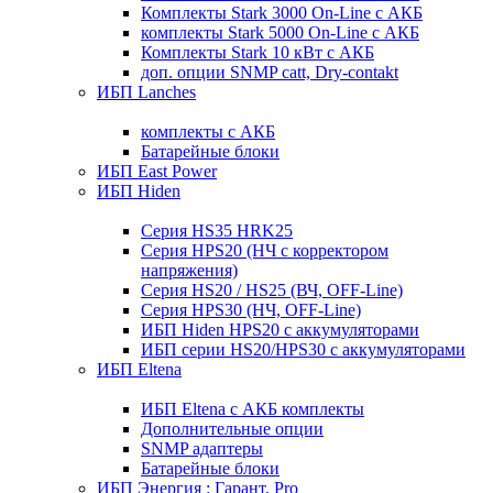
Комплекты Stark 3000 On-Line с АКБ
комплекты Stark 5000 On-Line с АКБ
Комплекты Stark 10 кВт с АКБ
доп. опции SNMP catt, Dry-contakt
ИБП Lanches
комплекты с АКБ
Батарейные блоки
ИБП East Power
ИБП Hiden
Серия HS35 HRK25
Серия HPS20 (НЧ с корректором
напряжения)
Серия HS20 / HS25 (ВЧ, OFF-Line)
Серия HPS30 (НЧ, OFF-Line)
ИБП Hiden HPS20 с аккумуляторами
ИБП серии HS20/HPS30 с аккумуляторами
ИБП Eltena
ИБП Eltena с АКБ комплекты
Дополнительные опции
SNMP адаптеры
Батарейные блоки
ИБП Энергия : Гарант, Pro