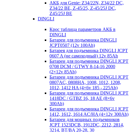
АКБ для Genie: Z34/22N, Z34/22 DC,
Z34/22 BE, Z-45/25, Z-45/25J DC,
Z45/25J BE
DINGLI
Крос таблица параметров АКБ в
DINGLI
Батареи для подъемника DINGLI
JCPT0507 (12v 100Ah)
Батарея для подъемника DINGLI JCPT
0607 A (не самоходный) 12v 85Ah
Батареи для подъемника DINGLI JCPT
0708 DCM / GTWY 8-14-16 2000
(2×12v 85Ah)
Батареи для подъемника DINGLI JCPT
0807AC, 0808HA, 1008, 1012, 1208,
1012, 1412 HA (4×6v 185 - 225Ah)
Батареи для подъемника DINGLI JCPT
1418DC / GTBZ 16, 18 AE (8×6v
300Ah)
Батареи для подъемника DINGLI JCPT
1412, 1612, 1614 AC/HA (4×12v 300Ah)
Батареи для мощных подъемников
JCPT 1523DCB, 1912DC, 2212, 2814,
3214, BT/BA 20-28, 30