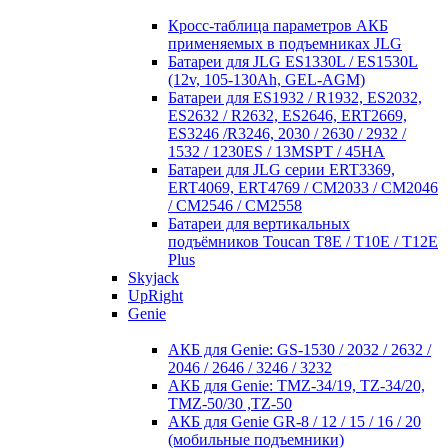
Кросc-таблица параметров АКБ
применяемых в подъемниках JLG
Батареи для JLG ES1330L / ES1530L
(12v, 105-130Ah, GEL-AGM)
Батареи для ES1932 / R1932, ES2032,
ES2632 / R2632, ES2646, ERT2669,
ES3246 /R3246, 2030 / 2630 / 2932 /
1532 / 1230ES / 13MSPT / 45HA
Батареи для JLG серии ERT3369,
ERT4069, ERT4769 / CM2033 / CM2046
/ CM2546 / CM2558
Батареи для вертикальных
подъёмников Toucan T8E / T10E / T12E
Plus
Skyjack
UpRight
Genie
АКБ для Genie: GS-1530 / 2032 / 2632 /
2046 / 2646 / 3246 / 3232
АКБ для Genie: TMZ-34/19, TZ-34/20,
TMZ-50/30 ,TZ-50
АКБ для Genie GR-8 / 12 / 15 / 16 / 20
(мобильные подъемники)