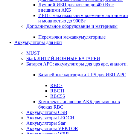
Лучший ИБП для котлов до 400 Вт с
внешними АКБ
ИБП с максимальным временем автономии
и мощностью до 900Вт
Дополнительное оборудование и материалы
Перемычки межаккумуляторные
Аккумуляторы для ибп
MUST
Stark ЛИТИЙ-ИОННЫЕ БАТАРЕИ
Батарея APC: аккумуляторы для ups apc, аналоги.
Батарейные картриджи UPS для ИБП APC
RBC7
RBC11
RBC55
Комплекты аналогов АКБ для замены в
блоках RBC
Аккумуляторы CSB
Аккумуляторы LEOCH
Аккумуляторы Star
Аккумуляторы VEKTOR
Аккумуляторы WBR