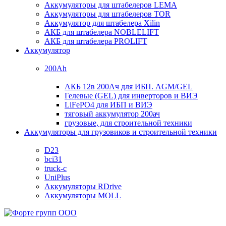
Аккумуляторы для штабелеров LEMA
Аккумуляторы для штабелеров TOR
Аккумулятор для штабелера Xilin
АКБ для штабелера NOBLELIFT
АКБ для штабелера PROLIFT
Аккумулятор
200Ah
АКБ 12в 200Ач для ИБП. AGM/GEL
Гелевые (GEL) для инверторов и ВИЭ
LiFePO4 для ИБП и ВИЭ
тяговый аккумулятор 200ач
грузовые, для строительной техники
Аккумуляторы для грузовиков и строительной техники
D23
bci31
truck-c
UniPlus
Аккумуляторы RDrive
Аккумуляторы MOLL