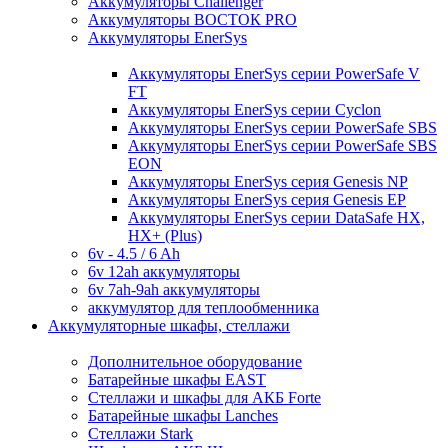
Аккумуляторы Challenger
Аккумуляторы ВОСТОК PRO
Аккумуляторы EnerSys
Аккумуляторы EnerSys серии PowerSafe V
FT
Аккумуляторы EnerSys серии Cyclon
Аккумуляторы EnerSys серии PowerSafe SBS
Аккумуляторы EnerSys серии PowerSafe SBS
EON
Аккумуляторы EnerSys серия Genesis NP
Аккумуляторы EnerSys серия Genesis EP
Аккумуляторы EnerSys серии DataSafe HX,
HX+ (Plus)
6v - 4.5 / 6 Ah
6v 12ah аккумуляторы
6v 7ah-9ah аккумуляторы
аккумулятор для теплообменника
Аккумуляторные шкафы, стеллажи
Дополнительное оборудование
Батарейные шкафы EAST
Стеллажи и шкафы для АКБ Forte
Батарейные шкафы Lanches
Стеллажи Stark