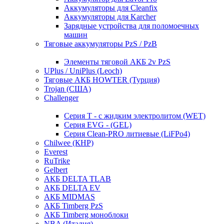
Аккумуляторы для Cleanfix
Аккумуляторы для Karcher
Зарядные устройства для поломоечных
машин
Тяговые аккумуляторы PzS / PzB
Элементы тяговой АКБ 2v PzS
UPlus / UniPlus (Leoch)
Тяговые АКБ HOWTER (Турция)
Trojan (США)
Challenger
Серия T - с жидким электролитом (WET)
Серия EVG - (GEL)
Серия Clean-PRO литиевые (LiFPo4)
Chilwee (КНР)
Everest
RuTrike
Gelbert
АКБ DELTA TLAB
АКБ DELTA EV
АКБ MIDMAS
АКБ Timberg PzS
АКБ Timberg моноблоки
NBA (Италия)